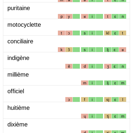
puritaine
p
y
ʁ
i
t
ɛ
n
motocyclette
t
ɔ
s
i
kl
ɛ
t
conciliaire
k
ɔ̃
s
i
lj
ɛː
ʁ
indigène
ẽ
d
i
ʒ
ɛː
n
millième
m
i
lj
ɛ
m
officiel
ɔ
f
i
sj
ɛ
l
huitième
ɥ
i
tj
ɛ
m
dixième
d
i
zj
ɛ
m