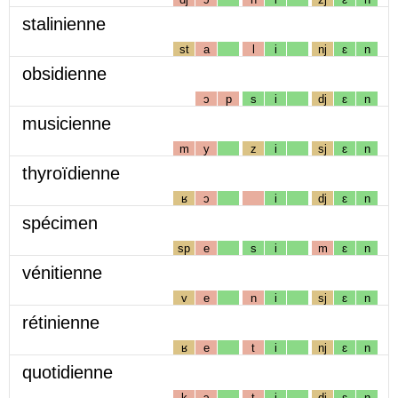
stalinienne
st
a
l
i
nj
ɛ
n
obsidienne
ɔ
p
s
i
dj
ɛ
n
musicienne
m
y
z
i
sj
ɛ
n
thyroïdienne
ʁ
ɔ
i
dj
ɛ
n
spécimen
sp
e
s
i
m
ɛ
n
vénitienne
v
e
n
i
sj
ɛ
n
rétinienne
ʁ
e
t
i
nj
ɛ
n
quotidienne
k
ɔ
t
i
dj
ɛ
n