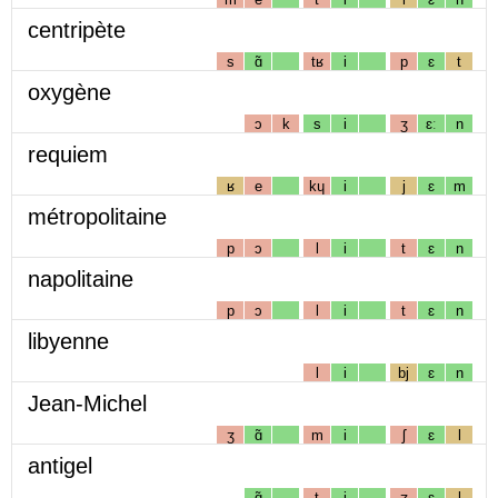
centripète
s
ɑ̃
tʁ
i
p
ɛ
t
oxygène
ɔ
k
s
i
ʒ
ɛː
n
requiem
ʁ
e
kɥ
i
j
ɛ
m
métropolitaine
p
ɔ
l
i
t
ɛ
n
napolitaine
p
ɔ
l
i
t
ɛ
n
libyenne
l
i
bj
ɛ
n
Jean-Michel
ʒ
ɑ̃
m
i
ʃ
ɛ
l
antigel
ɑ̃
t
i
ʒ
ɛ
l