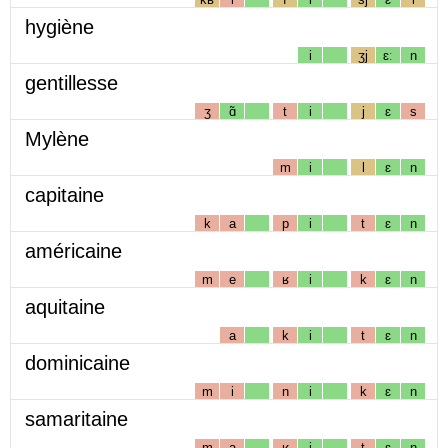
hygiène
i
ʒj
ɛː
n
gentillesse
ʒ
ɑ̃
t
i
j
ɛ
s
Mylène
m
i
l
ɛ
n
capitaine
k
a
p
i
t
ɛ
n
américaine
m
e
ʁ
i
k
ɛ
n
aquitaine
a
k
i
t
ɛ
n
dominicaine
m
i
n
i
k
ɛ
n
samaritaine
m
a
ʁ
i
t
ɛ
n