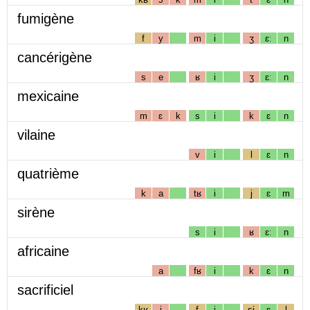
fumigène
f
y
m
i
ʒ
ɛː
n
cancérigène
s
e
ʁ
i
ʒ
ɛː
n
mexicaine
m
ɛ
k
s
i
k
ɛ
n
vilaine
v
i
l
ɛ
n
quatrième
k
a
tʁ
i
j
ɛ
m
sirène
s
i
ʁ
ɛː
n
africaine
a
fʁ
i
k
ɛ
n
sacrificiel
kʁ
i
f
i
sj
ɛ
l