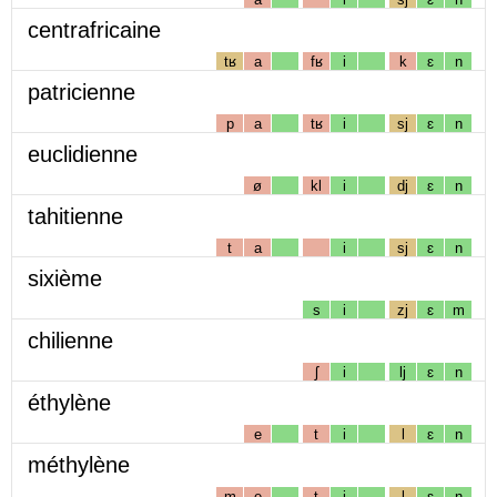
centrafricaine
tʁ
a
fʁ
i
k
ɛ
n
patricienne
p
a
tʁ
i
sj
ɛ
n
euclidienne
ø
kl
i
dj
ɛ
n
tahitienne
t
a
i
sj
ɛ
n
sixième
s
i
zj
ɛ
m
chilienne
ʃ
i
lj
ɛ
n
éthylène
e
t
i
l
ɛ
n
méthylène
m
e
t
i
l
ɛ
n