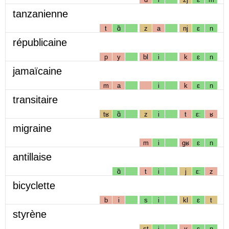
tanzanienne
t
ɑ̃
z
a
nj
ɛ
n
républicaine
p
y
bl
i
k
ɛ
n
jamaïcaine
m
a
i
k
ɛ
n
transitaire
tʁ
ɑ̃
z
i
t
ɛː
ʁ
migraine
m
i
gʁ
ɛ
n
antillaise
ɑ̃
t
i
j
ɛː
z
bicyclette
b
i
s
i
kl
ɛ
t
styrène
st
i
ʁ
ɛ
n