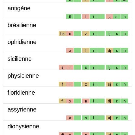
antigène
ɑ̃
t
i
ʒ
ɛː
n
brésilienne
bʁ
e
z
i
lj
ɛ
n
ophidienne
ɔ
f
i
dj
ɛ
n
sicilienne
s
i
s
i
lj
ɛ
n
physicienne
f
i
z
i
sj
ɛ
n
floridienne
fl
ɔ
ʁ
i
dj
ɛ
n
assyrienne
a
s
i
ʁj
ɛ
n
dionysienne
dj
ɔ
n
i
zj
ɛ
n