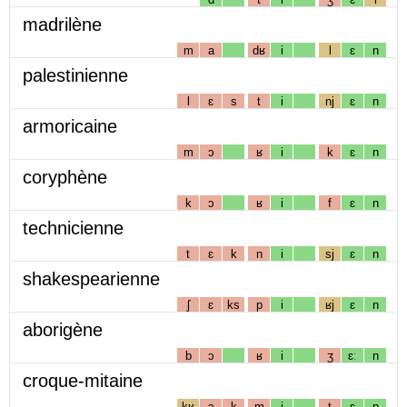
madrilène
m
a
dʁ
i
l
ɛ
n
palestinienne
l
ɛ
s
t
i
nj
ɛ
n
armoricaine
m
ɔ
ʁ
i
k
ɛ
n
coryphène
k
ɔ
ʁ
i
f
ɛ
n
technicienne
t
ɛ
k
n
i
sj
ɛ
n
shakespearienne
ʃ
ɛ
ks
p
i
ʁj
ɛ
n
aborigène
b
ɔ
ʁ
i
ʒ
ɛː
n
croque-mitaine
kʁ
ɔ
k
m
i
t
ɛ
n