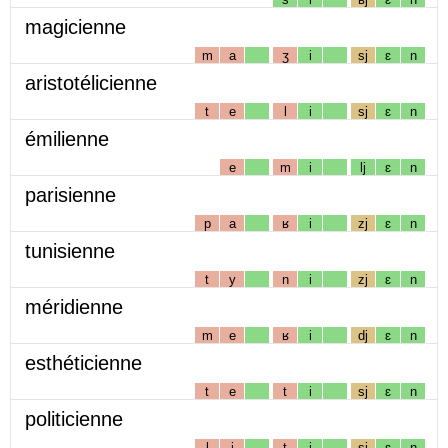
magicienne
m
a
ʒ
i
sj
ɛ
n
aristotélicienne
t
e
l
i
sj
ɛ
n
émilienne
e
m
i
lj
ɛ
n
parisienne
p
a
ʁ
i
zj
ɛ
n
tunisienne
t
y
n
i
zj
ɛ
n
méridienne
m
e
ʁ
i
dj
ɛ
n
esthéticienne
t
e
t
i
sj
ɛ
n
politicienne
l
i
t
i
sj
ɛ
n