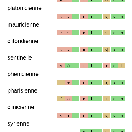
platonicienne
t
ɔ
n
i
sj
ɛ
n
mauricienne
m
ɔ
ʁ
i
sj
ɛ
n
clitoridienne
t
ɔ
ʁ
i
dj
ɛ
n
sentinelle
s
ɑ̃
t
i
n
ɛ
l
phénicienne
f
e
n
i
sj
ɛ
n
pharisienne
f
a
ʁ
i
zj
ɛ
n
clinicienne
kl
i
n
i
sj
ɛ
n
syrienne
s
i
ʁj
ɛ
n