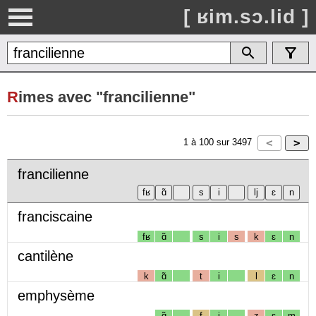
[ ʁim.sɔ.lid ]
R
imes avec "francilienne"
1
à
100
sur
3497
francilienne
franciscaine
fʁ
ɑ̃
s
i
s
k
ɛ
n
cantilène
k
ɑ̃
t
i
l
ɛ
n
emphysème
ɑ̃
f
i
z
ɛ
m