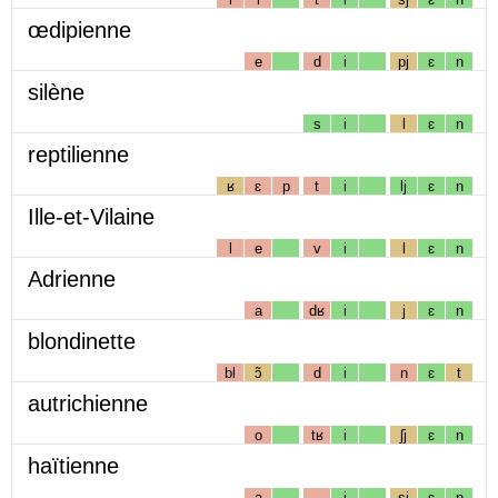
œdipienne
e
d
i
pj
ɛ
n
silène
s
i
l
ɛ
n
reptilienne
ʁ
ɛ
p
t
i
lj
ɛ
n
Ille-et-Vilaine
l
e
v
i
l
ɛ
n
Adrienne
a
dʁ
i
j
ɛ
n
blondinette
bl
ɔ̃
d
i
n
ɛ
t
autrichienne
o
tʁ
i
ʃj
ɛ
n
haïtienne
a
i
sj
ɛ
n