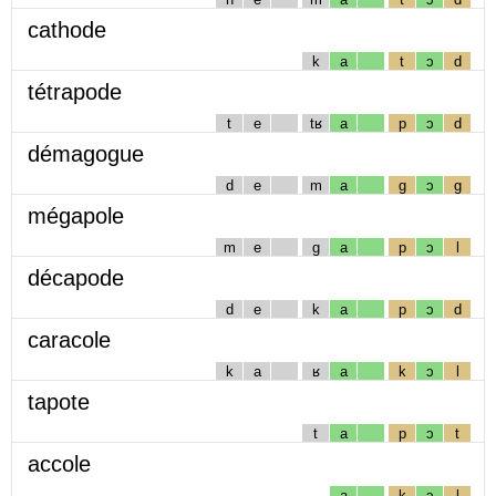
cathode
k
a
t
ɔ
d
tétrapode
t
e
tʁ
a
p
ɔ
d
démagogue
d
e
m
a
g
ɔ
g
mégapole
m
e
g
a
p
ɔ
l
décapode
d
e
k
a
p
ɔ
d
caracole
k
a
ʁ
a
k
ɔ
l
tapote
t
a
p
ɔ
t
accole
a
k
ɔ
l