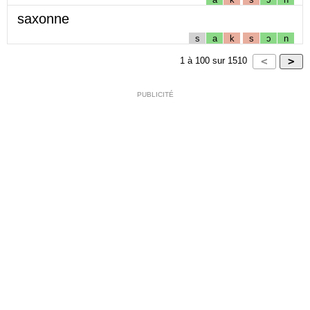
saxonne
s
a
k
s
ɔ
n
1
à
100
sur
1510
PUBLICITÉ