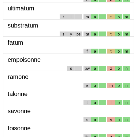
ultimatum
t
i
m
a
t
ɔ
m
substratum
s
y
ps
tʁ
a
t
ɔ
m
fatum
f
a
t
ɔ
m
empoisonne
ɑ̃
pw
a
z
ɔ
n
ramone
ʁ
a
m
ɔ
n
talonne
t
a
l
ɔ
n
savonne
s
a
v
ɔ
n
foisonne
fw
a
z
ɔ
n