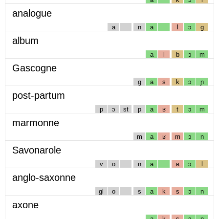
analogue
a
n
a
l
ɔ
g
album
a
l
b
ɔ
m
Gascogne
g
a
s
k
ɔ
ɲ
post-partum
p
ɔ
st
p
a
ʁ
t
ɔ
m
marmonne
m
a
ʁ
m
ɔ
n
Savonarole
v
o
n
a
ʁ
ɔ
l
anglo-saxonne
gl
o
s
a
k
s
ɔ
n
axone
a
k
s
ɔ
n