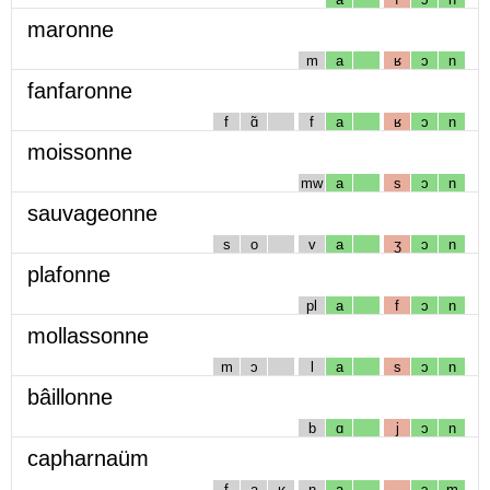
maronne
m
a
ʁ
ɔ
n
fanfaronne
f
ɑ̃
f
a
ʁ
ɔ
n
moissonne
mw
a
s
ɔ
n
sauvageonne
s
o
v
a
ʒ
ɔ
n
plafonne
pl
a
f
ɔ
n
mollassonne
m
ɔ
l
a
s
ɔ
n
bâillonne
b
ɑ
j
ɔ
n
capharnaüm
f
a
ʁ
n
a
ɔ
m