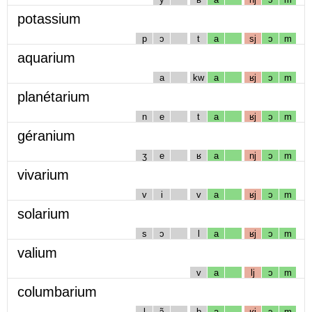
potassium
p
ɔ
t
a
sj
ɔ
m
aquarium
a
kw
a
ʁj
ɔ
m
planétarium
n
e
t
a
ʁj
ɔ
m
géranium
ʒ
e
ʁ
a
nj
ɔ
m
vivarium
v
i
v
a
ʁj
ɔ
m
solarium
s
ɔ
l
a
ʁj
ɔ
m
valium
v
a
lj
ɔ
m
columbarium
l
ɔ̃
b
a
ʁj
ɔ
m