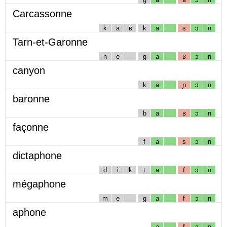
Carcassonne
k
a
ʁ
k
a
s
ɔ
n
Tarn-et-Garonne
n
e
g
a
ʁ
ɔ
n
canyon
k
a
ɲ
ɔ
n
baronne
b
a
ʁ
ɔ
n
façonne
f
a
s
ɔ
n
dictaphone
d
i
k
t
a
f
ɔ
n
mégaphone
m
e
g
a
f
ɔ
n
aphone
a
f
ɔ
n