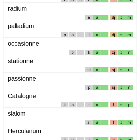
radium
ʁ
a
dj
ɔ
m
palladium
p
a
l
a
dj
ɔ
m
occasionne
ɔ
k
a
zj
ɔ
n
stationne
st
a
sj
ɔ
n
passionne
p
a
sj
ɔ
n
Catalogne
k
a
t
a
l
ɔ
ɲ
slalom
sl
a
l
ɔ
m
Herculanum
k
y
l
a
n
ɔ
m