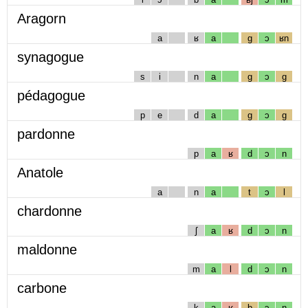
Aragorn
a
ʁ
a
g
ɔ
ʁn
synagogue
s
i
n
a
g
ɔ
g
pédagogue
p
e
d
a
g
ɔ
g
pardonne
p
a
ʁ
d
ɔ
n
Anatole
a
n
a
t
ɔ
l
chardonne
ʃ
a
ʁ
d
ɔ
n
maldonne
m
a
l
d
ɔ
n
carbone
k
a
ʁ
b
ɔ
n