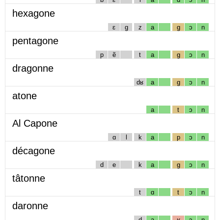
hexagone
ɛ
g
z
a
g
ɔ
n
pentagone
p
ẽ
t
a
g
ɔ
n
dragonne
dʁ
a
g
ɔ
n
atone
a
t
ɔ
n
Al Capone
ɑ
l
k
a
p
ɔ
n
décagone
d
e
k
a
g
ɔ
n
tâtonne
t
ɑ
t
ɔ
n
daronne
d
a
ʁ
ɔ
n