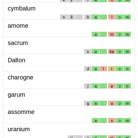
cymbalum
s
ẽ
b
a
l
ɔ
m
amome
a
m
ɔ
m
sacrum
s
a
kʁ
ɔ
m
Dalton
d
a
l
t
ɔ
n
charogne
ʃ
a
ʁ
ɔ
ɲ
garum
g
a
ʁ
ɔ
m
assomme
a
s
ɔ
m
uranium
y
ʁ
a
nj
ɔ
m