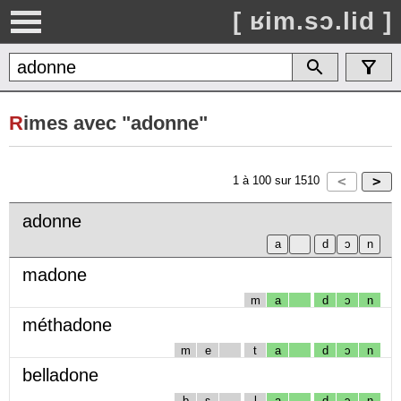
[ ʁim.sɔ.lid ]
R
imes avec "adonne"
1
à
100
sur
1510
adonne
madone
m
a
d
ɔ
n
méthadone
m
e
t
a
d
ɔ
n
belladone
b
ɛ
l
a
d
ɔ
n