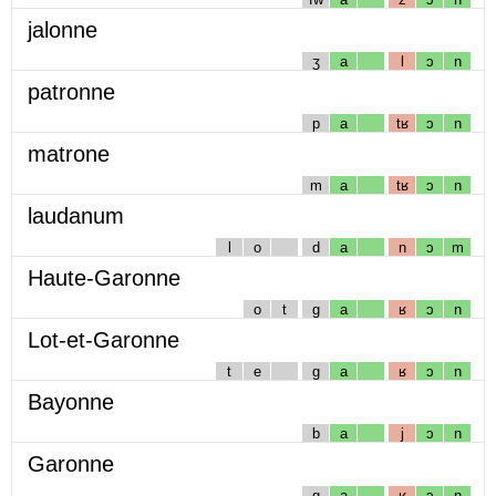
jalonne
ʒ
a
l
ɔ
n
patronne
p
a
tʁ
ɔ
n
matrone
m
a
tʁ
ɔ
n
laudanum
l
o
d
a
n
ɔ
m
Haute-Garonne
o
t
g
a
ʁ
ɔ
n
Lot-et-Garonne
t
e
g
a
ʁ
ɔ
n
Bayonne
b
a
j
ɔ
n
Garonne
g
a
ʁ
ɔ
n