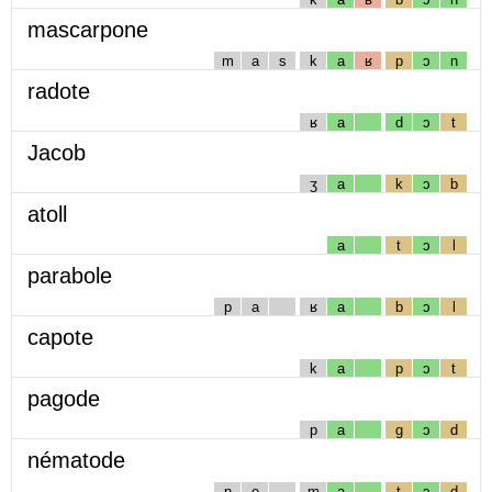
mascarpone
m
a
s
k
a
ʁ
p
ɔ
n
radote
ʁ
a
d
ɔ
t
Jacob
ʒ
a
k
ɔ
b
atoll
a
t
ɔ
l
parabole
p
a
ʁ
a
b
ɔ
l
capote
k
a
p
ɔ
t
pagode
p
a
g
ɔ
d
nématode
n
e
m
a
t
ɔ
d