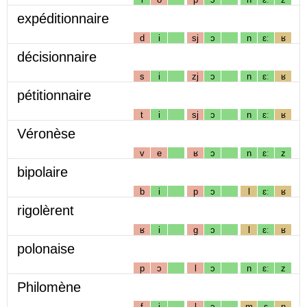
expéditionnaire
d
i
sj
ɔ
n
ɛː
ʁ
décisionnaire
s
i
zj
ɔ
n
ɛː
ʁ
pétitionnaire
t
i
sj
ɔ
n
ɛː
ʁ
Véronèse
v
e
ʁ
ɔ
n
ɛː
z
bipolaire
b
i
p
ɔ
l
ɛː
ʁ
rigolèrent
ʁ
i
g
ɔ
l
ɛː
ʁ
polonaise
p
ɔ
l
ɔ
n
ɛː
z
Philomène
f
i
l
ɔ
m
ɛ
n