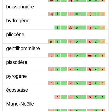
buissonnière
bɥ
i
s
ɔ
nj
ɛː
ʁ
hydrogène
i
dʁ
ɔ
ʒ
ɛː
n
pliocène
pl
i
j
ɔ
s
ɛː
n
gentilhommière
t
i
j
ɔ
mj
ɛː
ʁ
pissotière
p
i
s
ɔ
tj
ɛː
ʁ
pyrogène
p
i
ʁ
ɔ
ʒ
ɛː
n
écossaise
e
k
ɔ
s
ɛː
z
Marie-Noëlle
ʁ
i
n
ɔ
ɛ
l