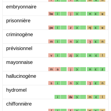
embryonnaire
bʁ
i
j
ɔ
n
ɛː
ʁ
prisonnière
pʁ
i
z
ɔ
nj
ɛː
ʁ
criminogène
m
i
n
ɔ
ʒ
ɛː
n
prévisionnel
v
i
zj
ɔ
n
ɛ
l
mayonnaise
m
a
j
ɔ
n
ɛː
z
hallucinogène
s
i
n
ɔ
ʒ
ɛː
n
hydromel
i
dʁ
ɔ
m
ɛ
l
chiffonnière
ʃ
i
f
ɔ
nj
ɛː
ʁ