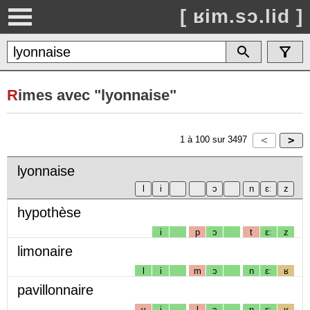
[ ʁim.sɔ.lid ]
R
imes avec "lyonnaise"
1
à
100
sur
3497
lyonnaise
hypothèse
i
p
ɔ
t
ɛː
z
limonaire
l
i
m
ɔ
n
ɛː
ʁ
pavillonnaire
v
i
l
ɔ
n
ɛː
ʁ