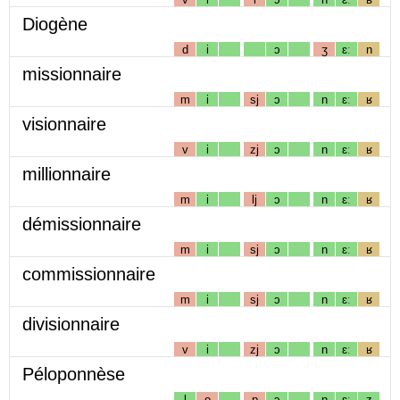
Diogène
d
i
ɔ
ʒ
ɛː
n
missionnaire
m
i
sj
ɔ
n
ɛː
ʁ
visionnaire
v
i
zj
ɔ
n
ɛː
ʁ
millionnaire
m
i
lj
ɔ
n
ɛː
ʁ
démissionnaire
m
i
sj
ɔ
n
ɛː
ʁ
commissionnaire
m
i
sj
ɔ
n
ɛː
ʁ
divisionnaire
v
i
zj
ɔ
n
ɛː
ʁ
Péloponnèse
l
o
p
ɔ
n
ɛː
z