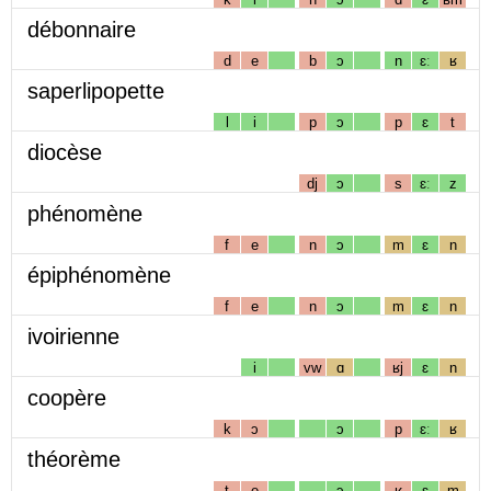
débonnaire
d
e
b
ɔ
n
ɛː
ʁ
saperlipopette
l
i
p
ɔ
p
ɛ
t
diocèse
dj
ɔ
s
ɛː
z
phénomène
f
e
n
ɔ
m
ɛ
n
épiphénomène
f
e
n
ɔ
m
ɛ
n
ivoirienne
i
vw
ɑ
ʁj
ɛ
n
coopère
k
ɔ
ɔ
p
ɛː
ʁ
théorème
t
e
ɔ
ʁ
ɛ
m