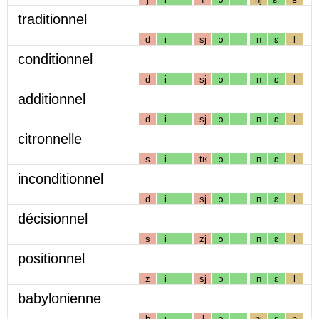
traditionnel
d
i
sj
ɔ
n
ɛ
l
conditionnel
d
i
sj
ɔ
n
ɛ
l
additionnel
d
i
sj
ɔ
n
ɛ
l
citronnelle
s
i
tʁ
ɔ
n
ɛ
l
inconditionnel
d
i
sj
ɔ
n
ɛ
l
décisionnel
s
i
zj
ɔ
n
ɛ
l
positionnel
z
i
sj
ɔ
n
ɛ
l
babylonienne
b
i
l
ɔ
nj
ɛ
n