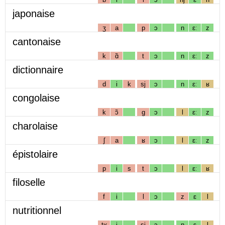
japonaise
ʒ
a
p
ɔ
n
ɛː
z
cantonaise
k
ɑ̃
t
ɔ
n
ɛː
z
dictionnaire
d
i
k
sj
ɔ
n
ɛː
ʁ
congolaise
k
ɔ̃
g
ɔ
l
ɛː
z
charolaise
ʃ
a
ʁ
ɔ
l
ɛː
z
épistolaire
p
i
s
t
ɔ
l
ɛː
ʁ
filoselle
f
i
l
ɔ
z
ɛ
l
nutritionnel
tʁ
i
sj
ɔ
n
ɛ
l