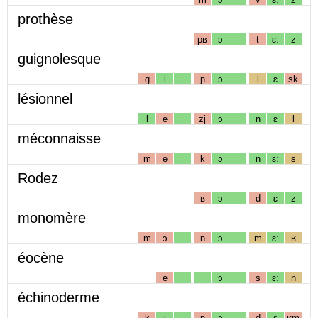
prothèse
pʁ
ɔ
t
ɛː
z
guignolesque
g
i
ɲ
ɔ
l
ɛ
sk
lésionnel
l
e
zj
ɔ
n
ɛ
l
méconnaisse
m
e
k
ɔ
n
ɛː
s
Rodez
ʁ
ɔ
d
ɛ
z
monomère
m
ɔ
n
ɔ
m
ɛː
ʁ
éocène
e
ɔ
s
ɛː
n
échinoderme
k
i
n
ɔ
d
ɛ
ʁm