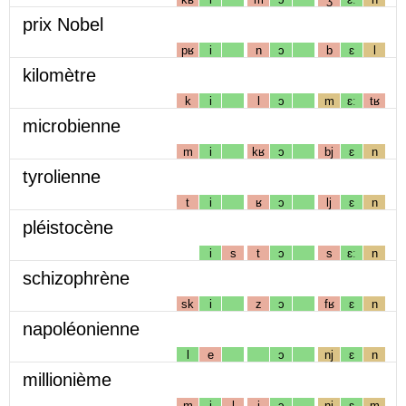
prix Nobel
pʁ
i
n
ɔ
b
ɛ
l
kilomètre
k
i
l
ɔ
m
ɛː
tʁ
microbienne
m
i
kʁ
ɔ
bj
ɛ
n
tyrolienne
t
i
ʁ
ɔ
lj
ɛ
n
pléistocène
i
s
t
ɔ
s
ɛː
n
schizophrène
sk
i
z
ɔ
fʁ
ɛ
n
napoléonienne
l
e
ɔ
nj
ɛ
n
millionième
m
i
l
j
ɔ
nj
ɛ
m