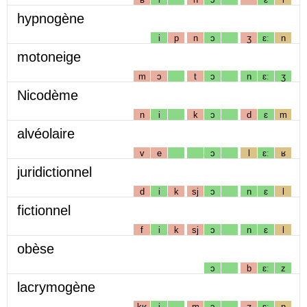
hypnogène
i
p
n
ɔ
ʒ
ɛː
n
motoneige
m
ɔ
t
ɔ
n
ɛː
ʒ
Nicodème
n
i
k
ɔ
d
ɛ
m
alvéolaire
v
e
ɔ
l
ɛː
ʁ
juridictionnel
d
i
k
sj
ɔ
n
ɛ
l
fictionnel
f
i
k
sj
ɔ
n
ɛ
l
obèse
ɔ
b
ɛː
z
lacrymogène
kʁ
i
m
ɔ
ʒ
ɛː
n