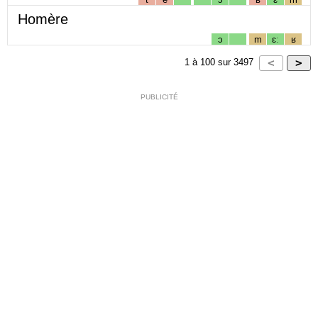
Homère
ɔ
m
ɛː
ʁ
1
à
100
sur
3497
PUBLICITÉ