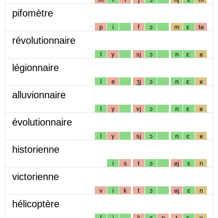
pifomètre
p
i
f
ɔ
m
ɛː
tʁ
révolutionnaire
l
y
sj
ɔ
n
ɛː
ʁ
légionnaire
l
e
ʒj
ɔ
n
ɛː
ʁ
alluvionnaire
l
y
vj
ɔ
n
ɛː
ʁ
évolutionnaire
l
y
sj
ɔ
n
ɛː
ʁ
historienne
i
s
t
ɔ
ʁj
ɛ
n
victorienne
v
i
k
t
ɔ
ʁj
ɛ
n
hélicoptère
l
i
k
ɔ
p
t
ɛː
ʁ