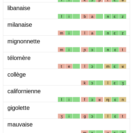
libanaise
l
i
b
a
n
ɛː
z
milanaise
m
i
l
a
n
ɛː
z
mignonnette
m
i
ɲ
ɔ
n
ɛ
t
télomère
t
e
l
ɔ
m
ɛː
ʁ
collège
k
ɔ
l
ɛː
ʒ
californienne
l
i
f
ɔ
ʁ
nj
ɛ
n
gigolette
ʒ
i
g
ɔ
l
ɛ
t
mauvaise
m
ɔ
v
ɛː
z