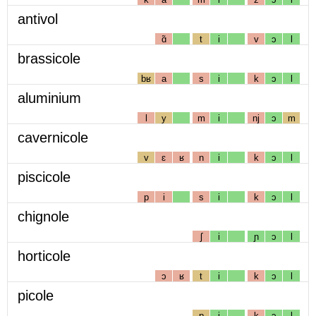
antivol
ɑ̃
t
i
v
ɔ
l
brassicole
bʁ
a
s
i
k
ɔ
l
aluminium
l
y
m
i
nj
ɔ
m
cavernicole
v
ɛ
ʁ
n
i
k
ɔ
l
piscicole
p
i
s
i
k
ɔ
l
chignole
ʃ
i
ɲ
ɔ
l
horticole
ɔ
ʁ
t
i
k
ɔ
l
picole
p
i
k
ɔ
l