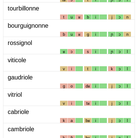
tourbillonne
t
u
ʁ
b
i
j
ɔ
n
bourguignonne
b
u
ʁ
g
i
ɲ
ɔ
n
rossignol
ʁ
ɔ
s
i
ɲ
ɔ
l
viticole
v
i
t
i
k
ɔ
l
gaudriole
g
o
dʁ
i
j
ɔ
l
vitriol
v
i
tʁ
i
j
ɔ
l
cabriole
k
a
bʁ
i
j
ɔ
l
cambriole
k
ɑ̃
bʁ
i
j
ɔ
l