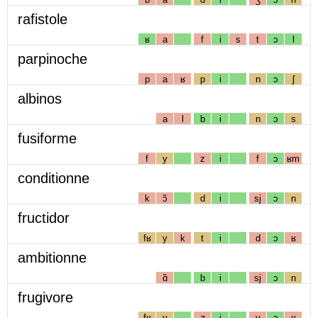
rafistole
ʁ
a
f
i
s
t
ɔ
l
parpinoche
p
a
ʁ
p
i
n
ɔ
ʃ
albinos
a
l
b
i
n
ɔ
s
fusiforme
f
y
z
i
f
ɔ
ʁm
conditionne
k
ɔ̃
d
i
sj
ɔ
n
fructidor
fʁ
y
k
t
i
d
ɔ
ʁ
ambitionne
ɑ̃
b
i
sj
ɔ
n
frugivore
fʁ
y
ʒ
i
v
ɔ
ʁ