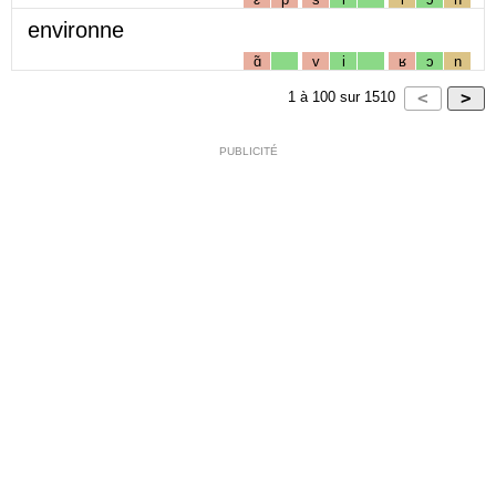
environne
ɑ̃
v
i
ʁ
ɔ
n
1
à
100
sur
1510
PUBLICITÉ