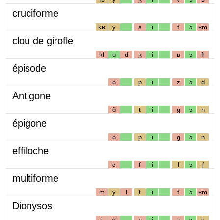
cruciforme
kʁ
y
s
i
f
ɔ
ʁm
clou de girofle
kl
u
d
ʒ
i
ʁ
ɔ
fl
épisode
e
p
i
z
ɔ
d
Antigone
ɑ̃
t
i
g
ɔ
n
épigone
e
p
i
g
ɔ
n
effiloche
ɛ
f
i
l
ɔ
ʃ
multiforme
m
y
l
t
i
f
ɔ
ʁm
Dionysos
j
ɔ
n
i
z
ɔ
s