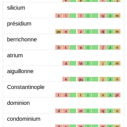
silicium
s
i
l
i
sj
ɔ
m
présidium
pʁ
e
z
i
dj
ɔ
m
berrichonne
b
ɛ
ʁ
i
ʃ
ɔ
n
atrium
a
tʁ
i
j
ɔ
m
aiguillonne
e
gɥ
i
j
ɔ
n
Constantinople
t
ɑ̃
t
i
n
ɔ
pl
dominion
d
ɔ
m
i
nj
ɔ
n
condominium
d
ɔ
m
i
nj
ɔ
m