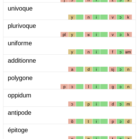
univoque
y
n
i
v
ɔ
k
plurivoque
pl
y
ʁ
i
v
ɔ
k
uniforme
y
n
i
f
ɔ
ʁm
additionne
a
d
i
sj
ɔ
n
polygone
p
ɔ
l
i
g
ɔ
n
oppidum
ɔ
p
i
d
ɔ
m
antipode
ɑ̃
t
i
p
ɔ
d
épitoge
e
p
i
t
ɔ
ʒ