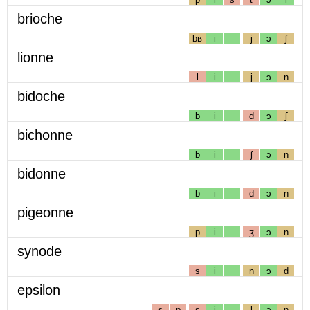
brioche
bʁ
i
j
ɔ
ʃ
lionne
l
i
j
ɔ
n
bidoche
b
i
d
ɔ
ʃ
bichonne
b
i
ʃ
ɔ
n
bidonne
b
i
d
ɔ
n
pigeonne
p
i
ʒ
ɔ
n
synode
s
i
n
ɔ
d
epsilon
ɛ
p
s
i
l
ɔ
n