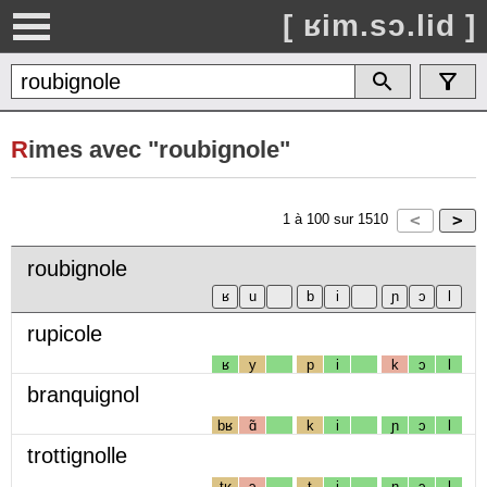
[ ʁim.sɔ.lid ]
R
imes avec "roubignole"
1
à
100
sur
1510
roubignole
rupicole
ʁ
y
p
i
k
ɔ
l
branquignol
bʁ
ɑ̃
k
i
ɲ
ɔ
l
trottignolle
tʁ
ɔ
t
i
ɲ
ɔ
l