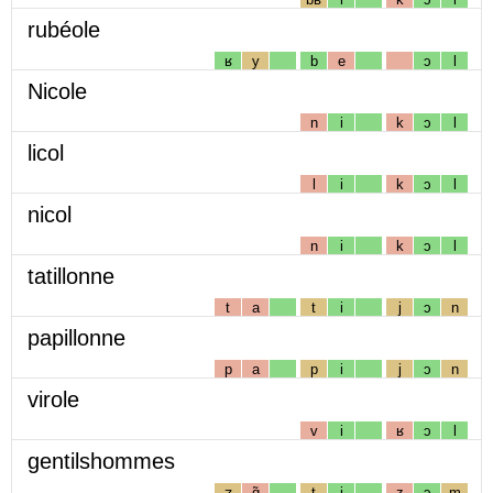
rubéole
ʁ
y
b
e
ɔ
l
Nicole
n
i
k
ɔ
l
licol
l
i
k
ɔ
l
nicol
n
i
k
ɔ
l
tatillonne
t
a
t
i
j
ɔ
n
papillonne
p
a
p
i
j
ɔ
n
virole
v
i
ʁ
ɔ
l
gentilshommes
ʒ
ɑ̃
t
i
z
ɔ
m