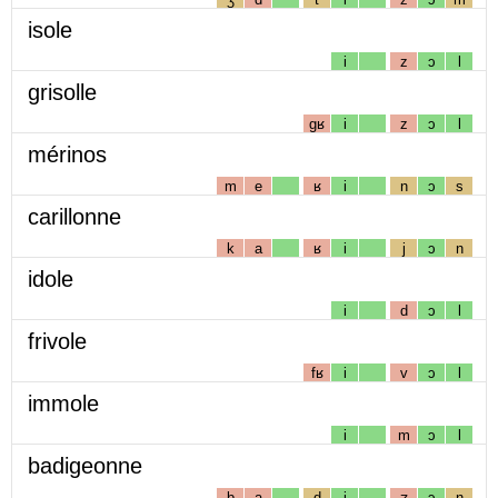
isole
i
z
ɔ
l
grisolle
gʁ
i
z
ɔ
l
mérinos
m
e
ʁ
i
n
ɔ
s
carillonne
k
a
ʁ
i
j
ɔ
n
idole
i
d
ɔ
l
frivole
fʁ
i
v
ɔ
l
immole
i
m
ɔ
l
badigeonne
b
a
d
i
ʒ
ɔ
n