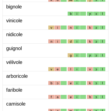
bignole
b
i
ɲ
ɔ
l
vinicole
v
i
n
i
k
ɔ
l
nidicole
n
i
d
i
k
ɔ
l
guignol
g
i
ɲ
ɔ
l
vélivole
v
e
l
i
v
ɔ
l
arboricole
b
ɔ
ʁ
i
k
ɔ
l
faribole
f
a
ʁ
i
b
ɔ
l
camisole
k
a
m
i
z
ɔ
l