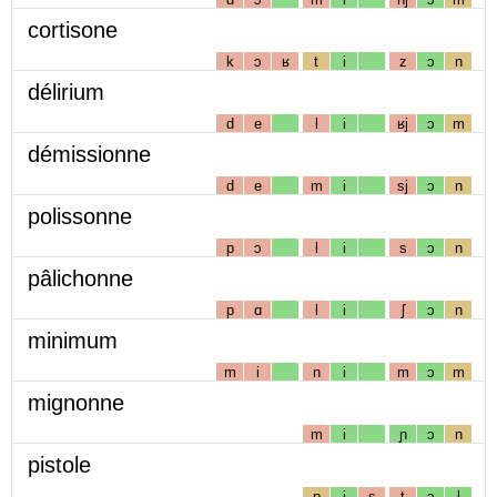
cortisone
k
ɔ
ʁ
t
i
z
ɔ
n
délirium
d
e
l
i
ʁj
ɔ
m
démissionne
d
e
m
i
sj
ɔ
n
polissonne
p
ɔ
l
i
s
ɔ
n
pâlichonne
p
ɑ
l
i
ʃ
ɔ
n
minimum
m
i
n
i
m
ɔ
m
mignonne
m
i
ɲ
ɔ
n
pistole
p
i
s
t
ɔ
l