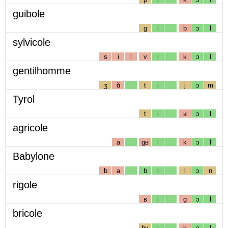
guibole
g
i
b
ɔ
l
sylvicole
s
i
l
v
i
k
ɔ
l
gentilhomme
ʒ
ɑ̃
t
i
j
ɔ
m
Tyrol
t
i
ʁ
ɔ
l
agricole
a
gʁ
i
k
ɔ
l
Babylone
b
a
b
i
l
ɔ
n
rigole
ʁ
i
g
ɔ
l
bricole
bʁ
i
k
ɔ
l