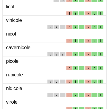
licol
l
i
k
ɔ
l
vinicole
v
i
n
i
k
ɔ
l
nicol
n
i
k
ɔ
l
cavernicole
v
ɛ
ʁ
n
i
k
ɔ
l
picole
p
i
k
ɔ
l
rupicole
ʁ
y
p
i
k
ɔ
l
nidicole
n
i
d
i
k
ɔ
l
virole
v
i
ʁ
ɔ
l