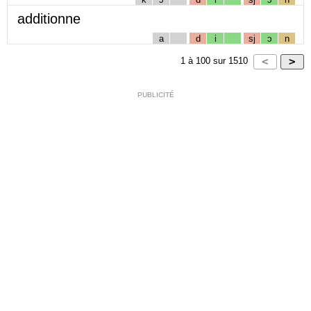
additionne
a
d
i
sj
ɔ
n
1
à
100
sur
1510
PUBLICITÉ