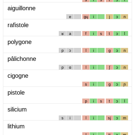
aiguillonne
e
gɥ
i
j
ɔ
n
rafistole
ʁ
a
f
i
s
t
ɔ
l
polygone
p
ɔ
l
i
g
ɔ
n
pâlichonne
p
ɑ
l
i
ʃ
ɔ
n
cigogne
s
i
g
ɔ
ɲ
pistole
p
i
s
t
ɔ
l
silicium
s
i
l
i
sj
ɔ
m
lithium
l
i
tj
ɔ
m