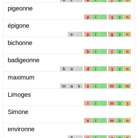
pigeonne
p
i
ʒ
ɔ
n
épigone
e
p
i
g
ɔ
n
bichonne
b
i
ʃ
ɔ
n
badigeonne
b
a
d
i
ʒ
ɔ
n
maximum
m
a
k
s
i
m
ɔ
m
Limoges
l
i
m
ɔ
ʒ
Simone
s
i
m
ɔ
n
environne
ɑ̃
v
i
ʁ
ɔ
n