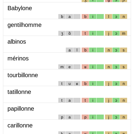
Babylone
b
a
b
i
l
ɔ
n
gentilhomme
ʒ
ɑ̃
t
i
j
ɔ
m
albinos
a
l
b
i
n
ɔ
s
mérinos
m
e
ʁ
i
n
ɔ
s
tourbillonne
t
u
ʁ
b
i
j
ɔ
n
tatillonne
t
a
t
i
j
ɔ
n
papillonne
p
a
p
i
j
ɔ
n
carillonne
k
a
ʁ
i
j
ɔ
n