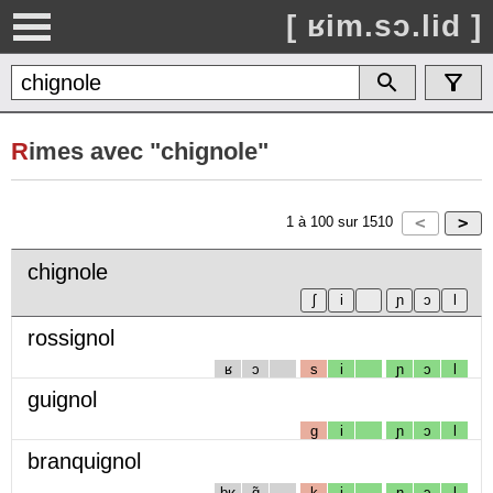
[ ʁim.sɔ.lid ]
R
imes avec "chignole"
1
à
100
sur
1510
chignole
rossignol
ʁ
ɔ
s
i
ɲ
ɔ
l
guignol
g
i
ɲ
ɔ
l
branquignol
bʁ
ɑ̃
k
i
ɲ
ɔ
l