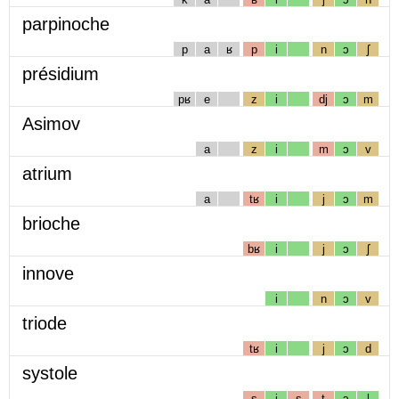
parpinoche
p
a
ʁ
p
i
n
ɔ
ʃ
présidium
pʁ
e
z
i
dj
ɔ
m
Asimov
a
z
i
m
ɔ
v
atrium
a
tʁ
i
j
ɔ
m
brioche
bʁ
i
j
ɔ
ʃ
innove
i
n
ɔ
v
triode
tʁ
i
j
ɔ
d
systole
s
i
s
t
ɔ
l