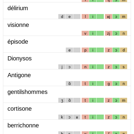
délirium
d
e
l
i
ʁj
ɔ
m
visionne
v
i
zj
ɔ
n
épisode
e
p
i
z
ɔ
d
Dionysos
j
ɔ
n
i
z
ɔ
s
Antigone
ɑ̃
t
i
g
ɔ
n
gentilshommes
ʒ
ɑ̃
t
i
z
ɔ
m
cortisone
k
ɔ
ʁ
t
i
z
ɔ
n
berrichonne
b
ɛ
ʁ
i
ʃ
ɔ
n