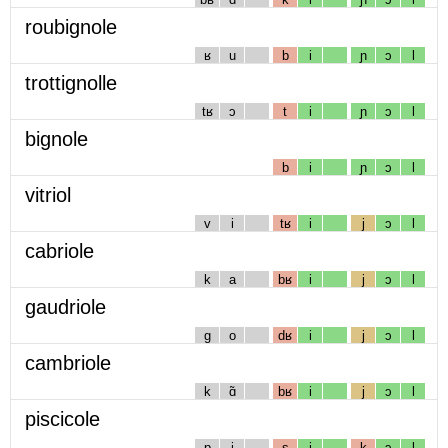
roubignole
ʁ
u
b
i
ɲ
ɔ
l
trottignolle
tʁ
ɔ
t
i
ɲ
ɔ
l
bignole
b
i
ɲ
ɔ
l
vitriol
v
i
tʁ
i
j
ɔ
l
cabriole
k
a
bʁ
i
j
ɔ
l
gaudriole
g
o
dʁ
i
j
ɔ
l
cambriole
k
ɑ̃
bʁ
i
j
ɔ
l
piscicole
p
i
s
i
k
ɔ
l