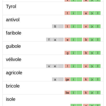
Tyrol
t
i
ʁ
ɔ
l
antivol
ɑ̃
t
i
v
ɔ
l
faribole
f
a
ʁ
i
b
ɔ
l
guibole
g
i
b
ɔ
l
vélivole
v
e
l
i
v
ɔ
l
agricole
a
gʁ
i
k
ɔ
l
bricole
bʁ
i
k
ɔ
l
isole
i
z
ɔ
l