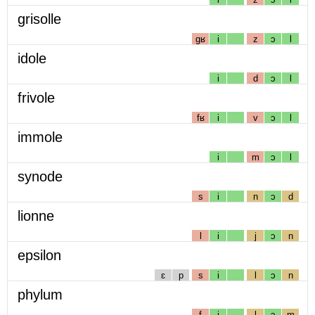
grisolle
gʁ
i
z
ɔ
l
idole
i
d
ɔ
l
frivole
fʁ
i
v
ɔ
l
immole
i
m
ɔ
l
synode
s
i
n
ɔ
d
lionne
l
i
j
ɔ
n
epsilon
ɛ
p
s
i
l
ɔ
n
phylum
f
i
l
ɔ
m