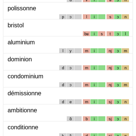
polissonne
p
ɔ
l
i
s
ɔ
n
bristol
bʁ
i
s
t
ɔ
l
aluminium
l
y
m
i
nj
ɔ
m
dominion
d
ɔ
m
i
nj
ɔ
n
condominium
d
ɔ
m
i
nj
ɔ
m
démissionne
d
e
m
i
sj
ɔ
n
ambitionne
ɑ̃
b
i
sj
ɔ
n
conditionne
k
ɔ̃
d
i
sj
ɔ
n