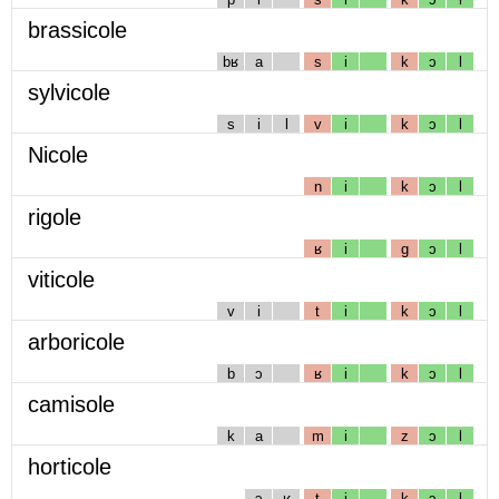
brassicole
bʁ
a
s
i
k
ɔ
l
sylvicole
s
i
l
v
i
k
ɔ
l
Nicole
n
i
k
ɔ
l
rigole
ʁ
i
g
ɔ
l
viticole
v
i
t
i
k
ɔ
l
arboricole
b
ɔ
ʁ
i
k
ɔ
l
camisole
k
a
m
i
z
ɔ
l
horticole
ɔ
ʁ
t
i
k
ɔ
l