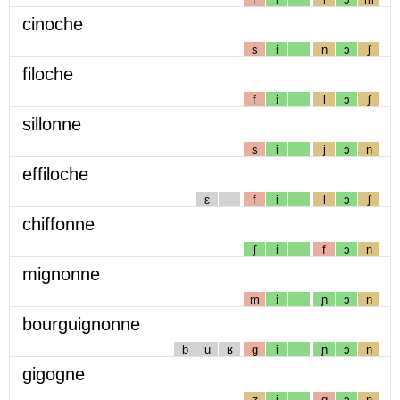
cinoche
s
i
n
ɔ
ʃ
filoche
f
i
l
ɔ
ʃ
sillonne
s
i
j
ɔ
n
effiloche
ɛ
f
i
l
ɔ
ʃ
chiffonne
ʃ
i
f
ɔ
n
mignonne
m
i
ɲ
ɔ
n
bourguignonne
b
u
ʁ
g
i
ɲ
ɔ
n
gigogne
ʒ
i
g
ɔ
ɲ