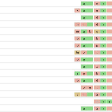
a
n
i
k
a
ʁ
i
a
d
i
n
i
d
i
m
a
k
s
i
b
a
b
i
p
a
p
i
tʁ
ɔ
t
i
p
ɑ
l
i
a
z
i
ʁ
u
b
i
b
a
d
i
ɔ
ʁ
t
i
v
i
tʁ
i
m
i
s
a
tʁ
i