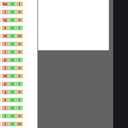
kʁ
ɔ
ʃ
j
ɔ
n
sj
ɔ
n
k
ɔ
l
m
ɔ
m
l
ɔ
n
j
ɔ
n
ɲ
ɔ
l
ʃ
ɔ
n
m
ɔ
v
ɲ
ɔ
l
ʒ
ɔ
n
k
ɔ
l
j
ɔ
l
t
ɔ
n
j
ɔ
m