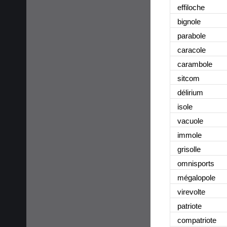
effiloche
bignole
parabole
caracole
carambole
sitcom
délirium
isole
vacuole
immole
grisolle
omnisports
mégalopole
virevolte
patriote
compatriote