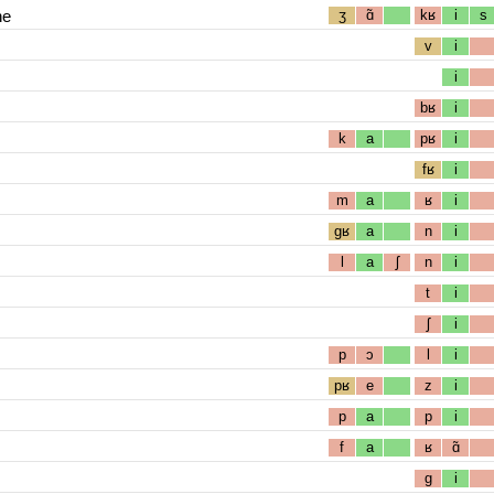
he
ʒ
ɑ̃
kʁ
i
s
v
i
i
bʁ
i
k
a
pʁ
i
fʁ
i
m
a
ʁ
i
gʁ
a
n
i
l
a
ʃ
n
i
t
i
ʃ
i
p
ɔ
l
i
pʁ
e
z
i
p
a
p
i
f
a
ʁ
ɑ̃
g
i