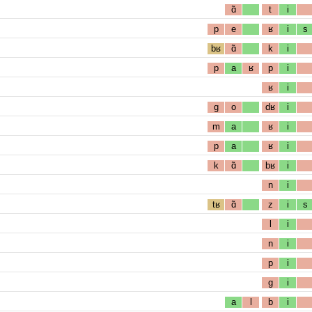
ɑ̃
t
i
p
e
ʁ
i
s
bʁ
ɑ̃
k
i
p
a
ʁ
p
i
ʁ
i
g
o
dʁ
i
m
a
ʁ
i
p
a
ʁ
i
k
ɑ̃
bʁ
i
n
i
tʁ
ɑ̃
z
i
s
l
i
n
i
p
i
g
i
a
l
b
i