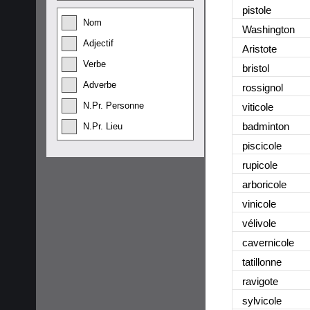
pistole
Nom
Washington
Adjectif
Aristote
Verbe
bristol
Adverbe
rossignol
N.Pr. Personne
viticole
badminton
N.Pr. Lieu
piscicole
rupicole
arboricole
vinicole
vélivole
cavernicole
tatillonne
ravigote
sylvicole