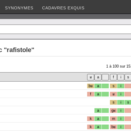
SYNONYMES
CADAVRES EXQUIS
 "rafistole"
1
à
100
sur
15
bʁ
a
s
i
f
a
ʁ
i
s
i
s
a
gʁ
i
k
a
m
i
k
a
bʁ
i