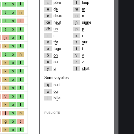
ɛː
p
è
re
l
l
oup
t
ɔ
l
ə
d
e
m
m
t
ɔ
n
ø
d
eu
x
n
n
t
ɔ
t
œ
n
eu
f
ɲ
si
gn
e
œ̃
un
p
p
t
ɔ
l
i
i
ʁ
r
ɲ
ɔ
l
o
t
ô
t
s
s
ur
k
ɔ
l
ɔ
t
o
ge
t
t
t
ɔ
n
ɔ̃
on
v
v
u
ou
z
z
k
ɔ
l
y
u
ʃ
ch
at
k
ɔ
l
Semi-voyelles
k
ɔ
l
ɥ
n
u
it
k
ɔ
l
w
ou
i
v
ɔ
l
j
bi
ll
e
k
ɔ
l
j
ɔ
n
PUBLICITÉ
g
ɔ
t
k
ɔ
l