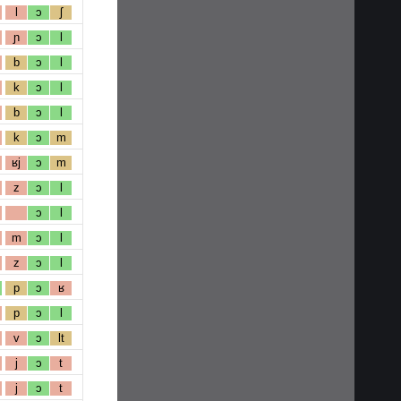
l
ɔ
ʃ
ɲ
ɔ
l
b
ɔ
l
k
ɔ
l
b
ɔ
l
k
ɔ
m
ʁj
ɔ
m
z
ɔ
l
ɔ
l
m
ɔ
l
z
ɔ
l
p
ɔ
ʁ
p
ɔ
l
v
ɔ
lt
j
ɔ
t
j
ɔ
t