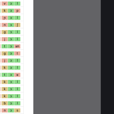
v
ɔ
l
k
ɔ
p
ɲ
ɔ
l
n
ɔ
ʃ
g
ɔ
l
j
ɔ
l
t
ɔ
ʁn
g
ɔ
t
j
ɔ
l
k
ɔ
l
t
ɔ
ʁ
k
ɔ
l
k
ɔ
l
k
ɔ
l
b
ɔ
l
n
ɔ
s