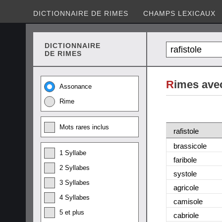
DICTIONNAIRE DE RIMES
CHAMPS LEXICAUX
DICTIONNAIRE
DE RIMES
R
imes avec
Assonance
Rime
Mots rares inclus
rafistole
brassicole
1 Syllabe
faribole
2 Syllabes
systole
3 Syllabes
agricole
4 Syllabes
camisole
5 et plus
cabriole