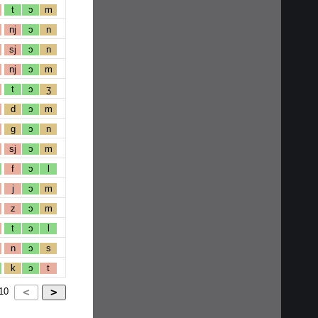
t
ɔ
m
nj
ɔ
n
sj
ɔ
n
nj
ɔ
m
t
ɔ
ʒ
d
ɔ
m
g
ɔ
n
sj
ɔ
m
f
ɔ
l
j
ɔ
m
z
ɔ
m
t
ɔ
l
n
ɔ
s
k
ɔ
t
10