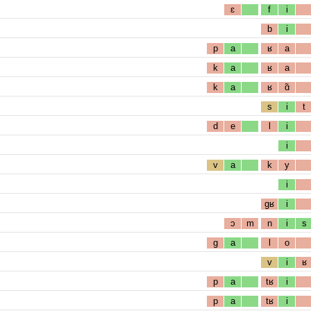
ɛ
f
i
b
i
p
a
ʁ
a
k
a
ʁ
a
k
a
ʁ
ɑ̃
s
i
t
d
e
l
i
i
v
a
k
y
i
gʁ
i
ɔ
m
n
i
s
g
a
l
o
v
i
ʁ
p
a
tʁ
i
p
a
tʁ
i