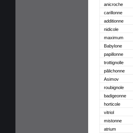
anicroche
carillonne
additionne
nidicole
maximum
Babylone
papillonne
trottignolle
pâlichonne
Asimov
roubignole
badigeonne
horticole
vitriol
mistonne
atrium