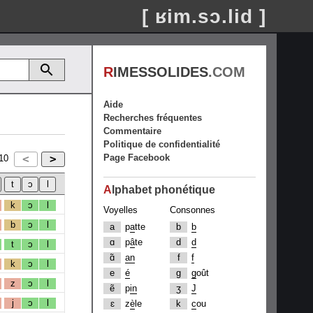
[ ʁim.sɔ.lid ]
R
IMESSOLIDES
.COM
Aide
Recherches fréquentes
Commentaire
Politique de confidentialité
Page Facebook
10
A
lphabet phonétique
k
ɔ
l
Voyelles
Consonnes
b
ɔ
l
a
p
a
tte
b
b
ɑ
p
â
te
d
d
t
ɔ
l
ɑ̃
an
f
f
k
ɔ
l
e
é
g
g
oût
z
ɔ
l
ẽ
p
in
ʒ
J
j
ɔ
l
ɛ
z
è
le
k
c
ou