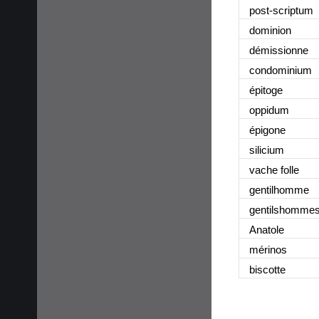
post-scriptum
dominion
démissionne
condominium
épitoge
oppidum
épigone
silicium
vache folle
gentilhomme
gentilshomme
Anatole
mérinos
biscotte