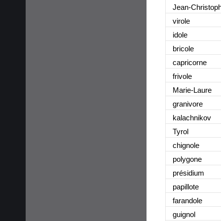
Jean-Christop
virole
idole
bricole
capricorne
frivole
Marie-Laure
granivore
kalachnikov
Tyrol
chignole
polygone
présidium
papillote
farandole
guignol