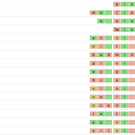
p
i
s
w
a
ʃ
i
ɲ
a
ʁ
i
s
bʁ
i
s
ʁ
ɔ
s
i
v
i
t
i
b
a
d
m
i
n
p
i
s
i
ʁ
y
p
i
b
ɔ
ʁ
i
v
i
n
i
v
e
l
i
v
ɛ
ʁ
n
i
t
a
t
i
ʁ
a
v
i
s
i
l
v
i