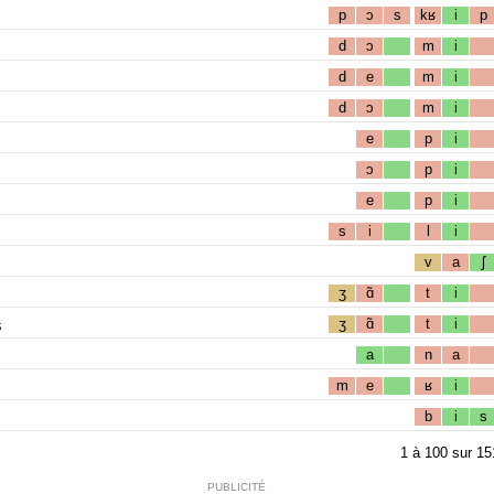
p
ɔ
s
kʁ
i
p
d
ɔ
m
i
d
e
m
i
d
ɔ
m
i
e
p
i
ɔ
p
i
e
p
i
s
i
l
i
v
a
ʃ
ʒ
ɑ̃
t
i
s
ʒ
ɑ̃
t
i
a
n
a
m
e
ʁ
i
b
i
s
1
à
100
sur
15
PUBLICITÉ