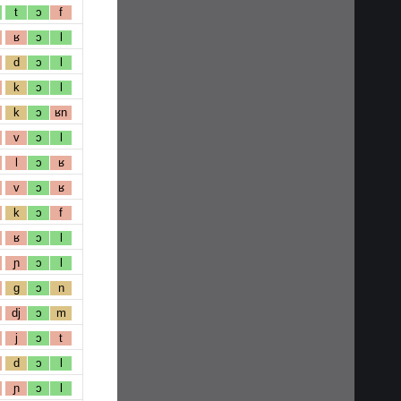
t
ɔ
f
ʁ
ɔ
l
d
ɔ
l
k
ɔ
l
k
ɔ
ʁn
v
ɔ
l
l
ɔ
ʁ
v
ɔ
ʁ
k
ɔ
f
ʁ
ɔ
l
ɲ
ɔ
l
g
ɔ
n
dj
ɔ
m
j
ɔ
t
d
ɔ
l
ɲ
ɔ
l