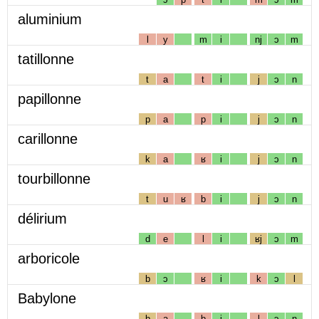
aluminium
l
y
m
i
nj
ɔ
m
tatillonne
t
a
t
i
j
ɔ
n
papillonne
p
a
p
i
j
ɔ
n
carillonne
k
a
ʁ
i
j
ɔ
n
tourbillonne
t
u
ʁ
b
i
j
ɔ
n
délirium
d
e
l
i
ʁj
ɔ
m
arboricole
b
ɔ
ʁ
i
k
ɔ
l
Babylone
b
a
b
i
l
ɔ
n