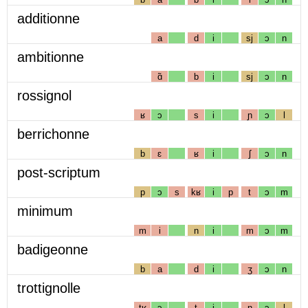
additionne
a
d
i
sj
ɔ
n
ambitionne
ɑ̃
b
i
sj
ɔ
n
rossignol
ʁ
ɔ
s
i
ɲ
ɔ
l
berrichonne
b
ɛ
ʁ
i
ʃ
ɔ
n
post-scriptum
p
ɔ
s
kʁ
i
p
t
ɔ
m
minimum
m
i
n
i
m
ɔ
m
badigeonne
b
a
d
i
ʒ
ɔ
n
trottignolle
tʁ
ɔ
t
i
ɲ
ɔ
l