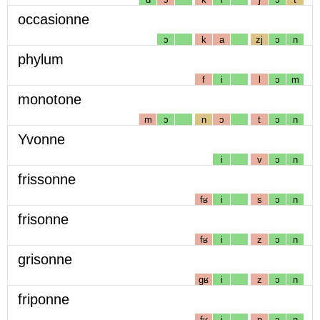
occasionne
ɔ
k
a
zj
ɔ
n
phylum
f
i
l
ɔ
m
monotone
m
ɔ
n
ɔ
t
ɔ
n
Yvonne
i
v
ɔ
n
frissonne
fʁ
i
s
ɔ
n
frisonne
fʁ
i
z
ɔ
n
grisonne
gʁ
i
z
ɔ
n
friponne
fʁ
i
p
ɔ
n