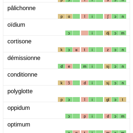
pâlichonne
p
ɑ
l
i
ʃ
ɔ
n
oïdium
ɔ
i
dj
ɔ
m
cortisone
k
ɔ
ʁ
t
i
z
ɔ
n
démissionne
d
e
m
i
sj
ɔ
n
conditionne
k
ɔ̃
d
i
sj
ɔ
n
polyglotte
p
ɔ
l
i
gl
ɔ
t
oppidum
ɔ
p
i
d
ɔ
m
optimum
ɔ
p
t
i
m
ɔ
m