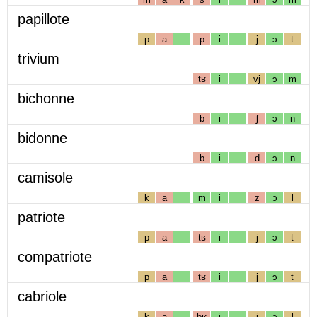
papillote
p
a
p
i
j
ɔ
t
trivium
tʁ
i
vj
ɔ
m
bichonne
b
i
ʃ
ɔ
n
bidonne
b
i
d
ɔ
n
camisole
k
a
m
i
z
ɔ
l
patriote
p
a
tʁ
i
j
ɔ
t
compatriote
p
a
tʁ
i
j
ɔ
t
cabriole
k
a
bʁ
i
j
ɔ
l