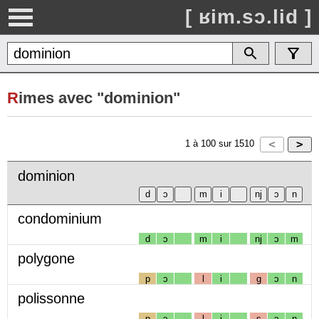
[ ʁim.sɔ.lid ]
R
imes avec "dominion"
1
à
100
sur
1510
dominion
condominium
d
ɔ
m
i
nj
ɔ
m
polygone
p
ɔ
l
i
g
ɔ
n
polissonne
p
ɔ
l
i
s
ɔ
n