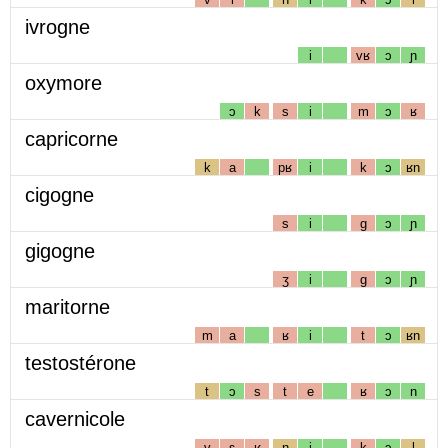
ivrogne
i
vʁ
ɔ
ɲ
oxymore
ɔ
k
s
i
m
ɔ
ʁ
capricorne
k
a
pʁ
i
k
ɔ
ʁn
cigogne
s
i
g
ɔ
ɲ
gigogne
ʒ
i
g
ɔ
ɲ
maritorne
m
a
ʁ
i
t
ɔ
ʁn
testostérone
t
ɔ
s
t
e
ʁ
ɔ
n
cavernicole
v
ɛ
ʁ
n
i
k
ɔ
l