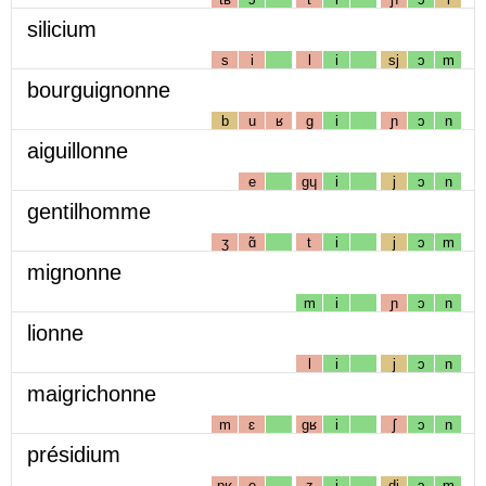
silicium
s
i
l
i
sj
ɔ
m
bourguignonne
b
u
ʁ
g
i
ɲ
ɔ
n
aiguillonne
e
gɥ
i
j
ɔ
n
gentilhomme
ʒ
ɑ̃
t
i
j
ɔ
m
mignonne
m
i
ɲ
ɔ
n
lionne
l
i
j
ɔ
n
maigrichonne
m
ɛ
gʁ
i
ʃ
ɔ
n
présidium
pʁ
e
z
i
dj
ɔ
m