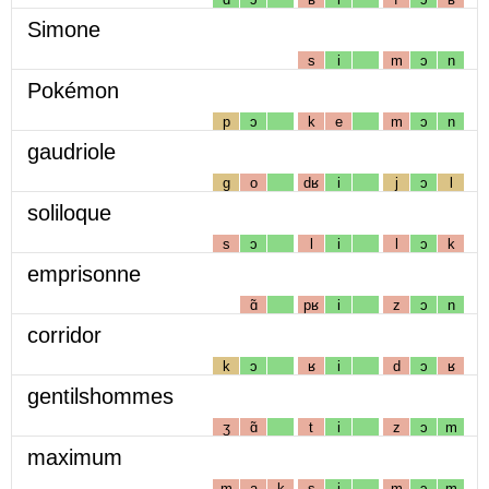
Simone
s
i
m
ɔ
n
Pokémon
p
ɔ
k
e
m
ɔ
n
gaudriole
g
o
dʁ
i
j
ɔ
l
soliloque
s
ɔ
l
i
l
ɔ
k
emprisonne
ɑ̃
pʁ
i
z
ɔ
n
corridor
k
ɔ
ʁ
i
d
ɔ
ʁ
gentilshommes
ʒ
ɑ̃
t
i
z
ɔ
m
maximum
m
a
k
s
i
m
ɔ
m