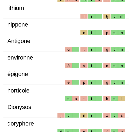
lithium
l
i
tj
ɔ
m
nippone
n
i
p
ɔ
n
Antigone
ɑ̃
t
i
g
ɔ
n
environne
ɑ̃
v
i
ʁ
ɔ
n
épigone
e
p
i
g
ɔ
n
horticole
ɔ
ʁ
t
i
k
ɔ
l
Dionysos
j
ɔ
n
i
z
ɔ
s
doryphore
d
ɔ
ʁ
i
f
ɔ
ʁ