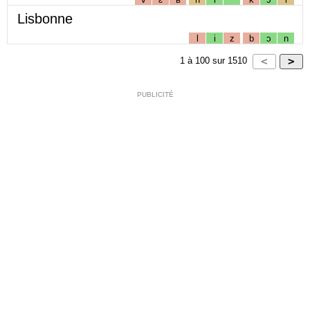
Lisbonne
l
i
z
b
ɔ
n
1
à
100
sur
1510
PUBLICITÉ