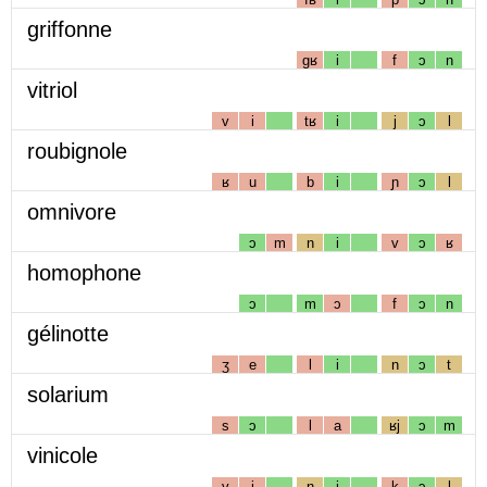
griffonne
gʁ
i
f
ɔ
n
vitriol
v
i
tʁ
i
j
ɔ
l
roubignole
ʁ
u
b
i
ɲ
ɔ
l
omnivore
ɔ
m
n
i
v
ɔ
ʁ
homophone
ɔ
m
ɔ
f
ɔ
n
gélinotte
ʒ
e
l
i
n
ɔ
t
solarium
s
ɔ
l
a
ʁj
ɔ
m
vinicole
v
i
n
i
k
ɔ
l