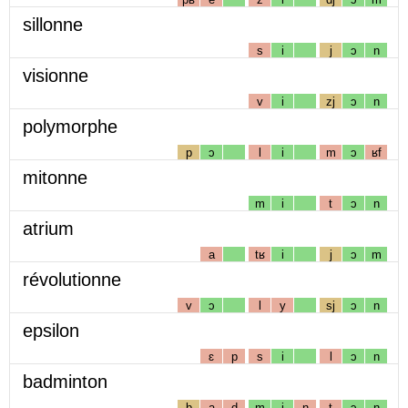
sillonne
s
i
j
ɔ
n
visionne
v
i
zj
ɔ
n
polymorphe
p
ɔ
l
i
m
ɔ
ʁf
mitonne
m
i
t
ɔ
n
atrium
a
tʁ
i
j
ɔ
m
révolutionne
v
ɔ
l
y
sj
ɔ
n
epsilon
ɛ
p
s
i
l
ɔ
n
badminton
b
a
d
m
i
n
t
ɔ
n