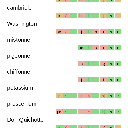
cambriole
k
ɑ̃
bʁ
i
j
ɔ
l
Washington
w
a
ʃ
i
ɲ
t
ɔ
n
mistonne
m
i
s
t
ɔ
n
pigeonne
p
i
ʒ
ɔ
n
chiffonne
ʃ
i
f
ɔ
n
potassium
p
ɔ
t
a
sj
ɔ
m
proscenium
pʁ
ɔ
s
e
nj
ɔ
m
Don Quichotte
d
ɔ̃
k
i
ʃ
ɔ
t