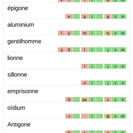
épigone
e
p
i
g
ɔ
n
aluminium
l
y
m
i
nj
ɔ
m
gentilhomme
ʒ
ɑ̃
t
i
j
ɔ
m
lionne
l
i
j
ɔ
n
sillonne
s
i
j
ɔ
n
emprisonne
ɑ̃
pʁ
i
z
ɔ
n
oïdium
ɔ
i
dj
ɔ
m
Antigone
ɑ̃
t
i
g
ɔ
n