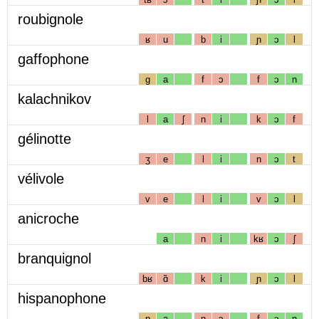
roubignole
ʁ
u
b
i
ɲ
ɔ
l
gaffophone
g
a
f
ɔ
f
ɔ
n
kalachnikov
l
a
ʃ
n
i
k
ɔ
f
gélinotte
ʒ
e
l
i
n
ɔ
t
vélivole
v
e
l
i
v
ɔ
l
anicroche
a
n
i
kʁ
ɔ
ʃ
branquignol
bʁ
ɑ̃
k
i
ɲ
ɔ
l
hispanophone
p
a
n
ɔ
f
ɔ
n