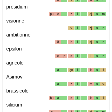
présidium
pʁ
e
z
i
dj
ɔ
m
visionne
v
i
zj
ɔ
n
ambitionne
ɑ̃
b
i
sj
ɔ
n
epsilon
ɛ
p
s
i
l
ɔ
n
agricole
a
gʁ
i
k
ɔ
l
Asimov
a
z
i
m
ɔ
v
brassicole
bʁ
a
s
i
k
ɔ
l
silicium
s
i
l
i
sj
ɔ
m