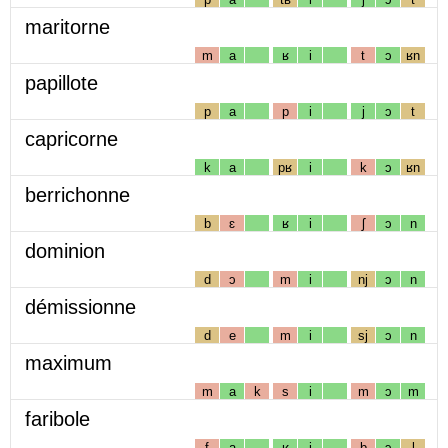
maritorne
m
a
ʁ
i
t
ɔ
ʁn
papillote
p
a
p
i
j
ɔ
t
capricorne
k
a
pʁ
i
k
ɔ
ʁn
berrichonne
b
ɛ
ʁ
i
ʃ
ɔ
n
dominion
d
ɔ
m
i
nj
ɔ
n
démissionne
d
e
m
i
sj
ɔ
n
maximum
m
a
k
s
i
m
ɔ
m
faribole
f
a
ʁ
i
b
ɔ
l