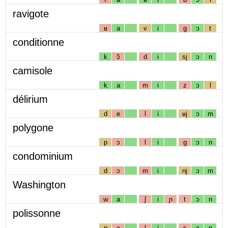
ravigote
ʁ
a
v
i
g
ɔ
t
conditionne
k
ɔ̃
d
i
sj
ɔ
n
camisole
k
a
m
i
z
ɔ
l
délirium
d
e
l
i
ʁj
ɔ
m
polygone
p
ɔ
l
i
g
ɔ
n
condominium
d
ɔ
m
i
nj
ɔ
m
Washington
w
a
ʃ
i
ɲ
t
ɔ
n
polissonne
p
ɔ
l
i
s
ɔ
n