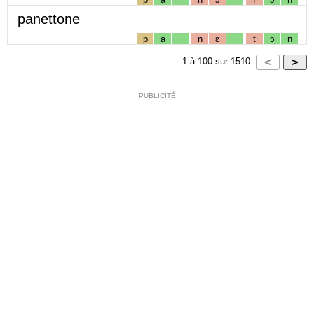
panettone
p
a
n
ɛ
t
ɔ
n
1
à
100
sur
1510
PUBLICITÉ