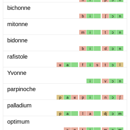
bichonne
b
i
ʃ
ɔ
n
mitonne
m
i
t
ɔ
n
bidonne
b
i
d
ɔ
n
rafistole
ʁ
a
f
i
s
t
ɔ
l
Yvonne
i
v
ɔ
n
parpinoche
p
a
ʁ
p
i
n
ɔ
ʃ
palladium
p
a
l
a
dj
ɔ
m
optimum
ɔ
p
t
i
m
ɔ
m