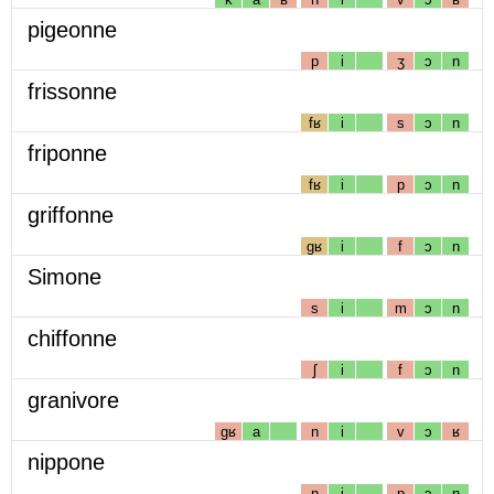
pigeonne
p
i
ʒ
ɔ
n
frissonne
fʁ
i
s
ɔ
n
friponne
fʁ
i
p
ɔ
n
griffonne
gʁ
i
f
ɔ
n
Simone
s
i
m
ɔ
n
chiffonne
ʃ
i
f
ɔ
n
granivore
gʁ
a
n
i
v
ɔ
ʁ
nippone
n
i
p
ɔ
n