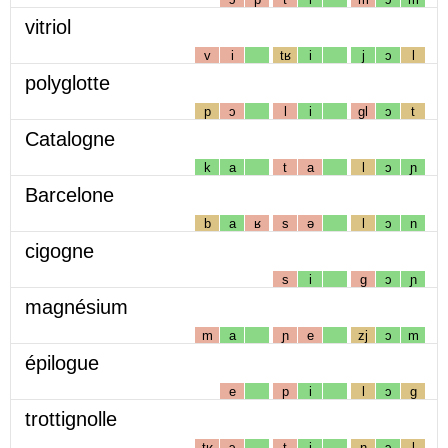
vitriol
v
i
tʁ
i
j
ɔ
l
polyglotte
p
ɔ
l
i
gl
ɔ
t
Catalogne
k
a
t
a
l
ɔ
ɲ
Barcelone
b
a
ʁ
s
ə
l
ɔ
n
cigogne
s
i
g
ɔ
ɲ
magnésium
m
a
ɲ
e
zj
ɔ
m
épilogue
e
p
i
l
ɔ
g
trottignolle
tʁ
ɔ
t
i
ɲ
ɔ
l