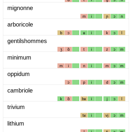
mignonne
m
i
ɲ
ɔ
n
arboricole
b
ɔ
ʁ
i
k
ɔ
l
gentilshommes
ʒ
ɑ̃
t
i
z
ɔ
m
minimum
m
i
n
i
m
ɔ
m
oppidum
ɔ
p
i
d
ɔ
m
cambriole
k
ɑ̃
bʁ
i
j
ɔ
l
trivium
tʁ
i
vj
ɔ
m
lithium
l
i
tj
ɔ
m