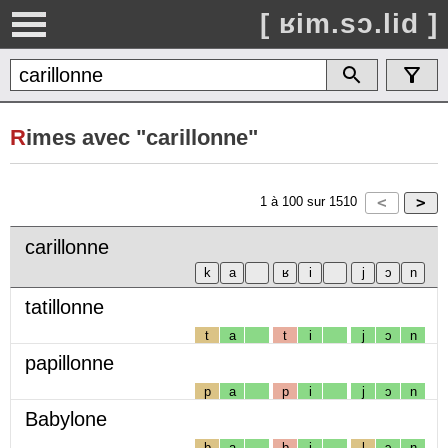
[ ʁim.sɔ.lid ]
R
imes avec "carillonne"
1
à
100
sur
1510
carillonne
tatillonne
t
a
t
i
j
ɔ
n
papillonne
p
a
p
i
j
ɔ
n
Babylone
b
a
b
i
l
ɔ
n