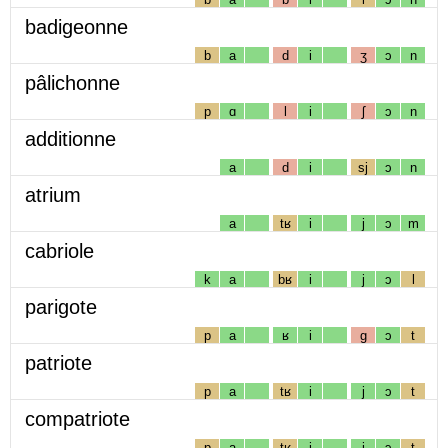
badigeonne
b
a
d
i
ʒ
ɔ
n
pâlichonne
p
ɑ
l
i
ʃ
ɔ
n
additionne
a
d
i
sj
ɔ
n
atrium
a
tʁ
i
j
ɔ
m
cabriole
k
a
bʁ
i
j
ɔ
l
parigote
p
a
ʁ
i
g
ɔ
t
patriote
p
a
tʁ
i
j
ɔ
t
compatriote
p
a
tʁ
i
j
ɔ
t