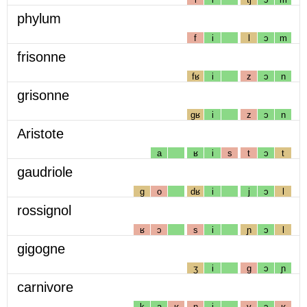
phylum
f
i
l
ɔ
m
frisonne
fʁ
i
z
ɔ
n
grisonne
gʁ
i
z
ɔ
n
Aristote
a
ʁ
i
s
t
ɔ
t
gaudriole
g
o
dʁ
i
j
ɔ
l
rossignol
ʁ
ɔ
s
i
ɲ
ɔ
l
gigogne
ʒ
i
g
ɔ
ɲ
carnivore
k
a
ʁ
n
i
v
ɔ
ʁ