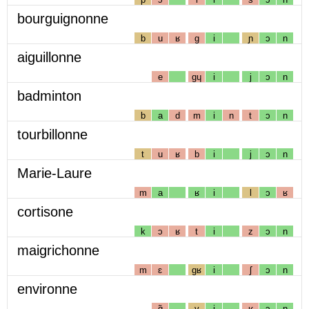
bourguignonne
b
u
ʁ
g
i
ɲ
ɔ
n
aiguillonne
e
gɥ
i
j
ɔ
n
badminton
b
a
d
m
i
n
t
ɔ
n
tourbillonne
t
u
ʁ
b
i
j
ɔ
n
Marie-Laure
m
a
ʁ
i
l
ɔ
ʁ
cortisone
k
ɔ
ʁ
t
i
z
ɔ
n
maigrichonne
m
ɛ
gʁ
i
ʃ
ɔ
n
environne
ɑ̃
v
i
ʁ
ɔ
n