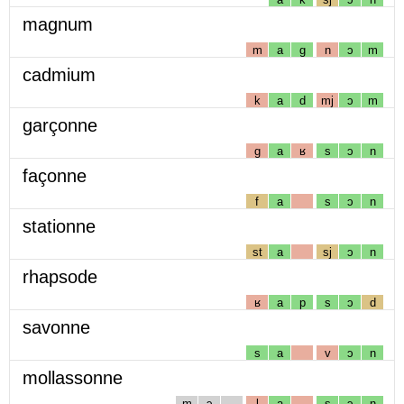
magnum
m
a
g
n
ɔ
m
cadmium
k
a
d
mj
ɔ
m
garçonne
g
a
ʁ
s
ɔ
n
façonne
f
a
s
ɔ
n
stationne
st
a
sj
ɔ
n
rhapsode
ʁ
a
p
s
ɔ
d
savonne
s
a
v
ɔ
n
mollassonne
m
ɔ
l
a
s
ɔ
n