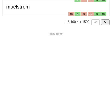
maëlstrom
m
a
ls
tʁ
ɔ
m
1
à
100
sur
1509
PUBLICITÉ