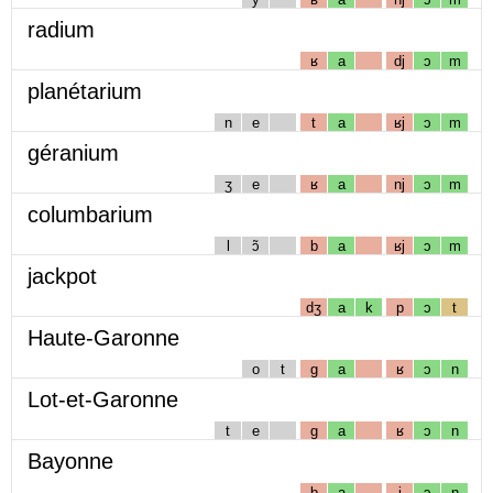
radium
ʁ
a
dj
ɔ
m
planétarium
n
e
t
a
ʁj
ɔ
m
géranium
ʒ
e
ʁ
a
nj
ɔ
m
columbarium
l
ɔ̃
b
a
ʁj
ɔ
m
jackpot
dʒ
a
k
p
ɔ
t
Haute-Garonne
o
t
g
a
ʁ
ɔ
n
Lot-et-Garonne
t
e
g
a
ʁ
ɔ
n
Bayonne
b
a
j
ɔ
n