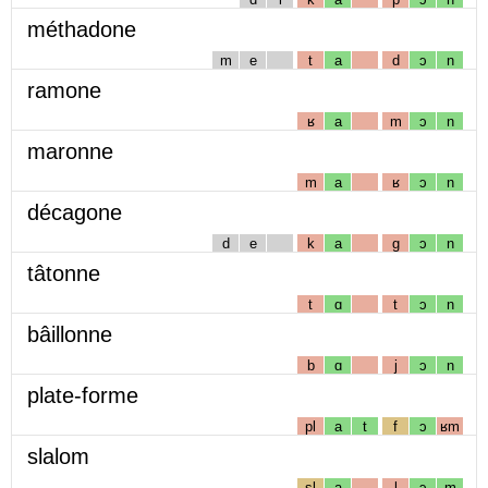
méthadone
m
e
t
a
d
ɔ
n
ramone
ʁ
a
m
ɔ
n
maronne
m
a
ʁ
ɔ
n
décagone
d
e
k
a
g
ɔ
n
tâtonne
t
ɑ
t
ɔ
n
bâillonne
b
ɑ
j
ɔ
n
plate-forme
pl
a
t
f
ɔ
ʁm
slalom
sl
a
l
ɔ
m