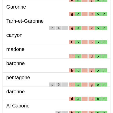
Garonne
g
a
ʁ
ɔ
n
Tarn-et-Garonne
n
e
g
a
ʁ
ɔ
n
canyon
k
a
ɲ
ɔ
n
madone
m
a
d
ɔ
n
baronne
b
a
ʁ
ɔ
n
pentagone
p
ẽ
t
a
g
ɔ
n
daronne
d
a
ʁ
ɔ
n
Al Capone
ɑ
l
k
a
p
ɔ
n