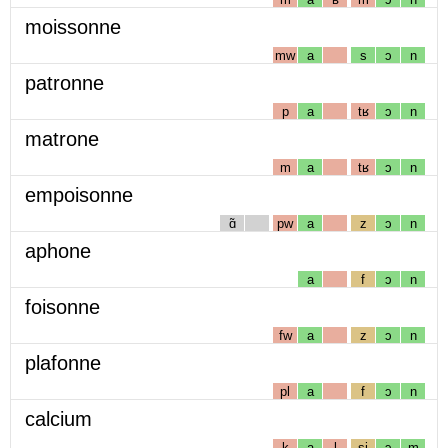
moissonne
mw
a
s
ɔ
n
patronne
p
a
tʁ
ɔ
n
matrone
m
a
tʁ
ɔ
n
empoisonne
ɑ̃
pw
a
z
ɔ
n
aphone
a
f
ɔ
n
foisonne
fw
a
z
ɔ
n
plafonne
pl
a
f
ɔ
n
calcium
k
a
l
sj
ɔ
m