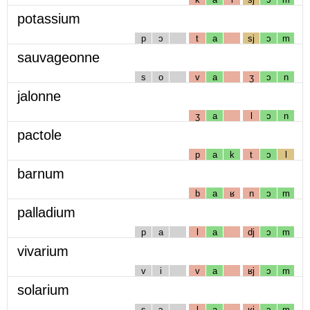
potassium
p
ɔ
t
a
sj
ɔ
m
sauvageonne
s
o
v
a
ʒ
ɔ
n
jalonne
ʒ
a
l
ɔ
n
pactole
p
a
k
t
ɔ
l
barnum
b
a
ʁ
n
ɔ
m
palladium
p
a
l
a
dj
ɔ
m
vivarium
v
i
v
a
ʁj
ɔ
m
solarium
s
ɔ
l
a
ʁj
ɔ
m