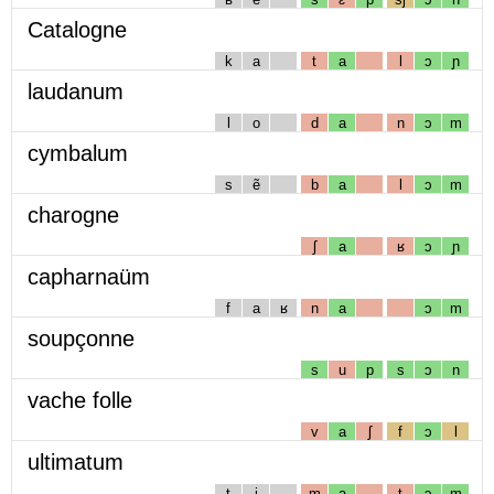
Catalogne
k
a
t
a
l
ɔ
ɲ
laudanum
l
o
d
a
n
ɔ
m
cymbalum
s
ẽ
b
a
l
ɔ
m
charogne
ʃ
a
ʁ
ɔ
ɲ
capharnaüm
f
a
ʁ
n
a
ɔ
m
soupçonne
s
u
p
s
ɔ
n
vache folle
v
a
ʃ
f
ɔ
l
ultimatum
t
i
m
a
t
ɔ
m