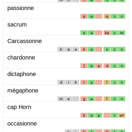
passionne
p
a
sj
ɔ
n
sacrum
s
a
kʁ
ɔ
m
Carcassonne
k
a
ʁ
k
a
s
ɔ
n
chardonne
ʃ
a
ʁ
d
ɔ
n
dictaphone
d
i
k
t
a
f
ɔ
n
mégaphone
m
e
g
a
f
ɔ
n
cap Horn
k
a
p
ɔ
ʁn
occasionne
ɔ
k
a
zj
ɔ
n