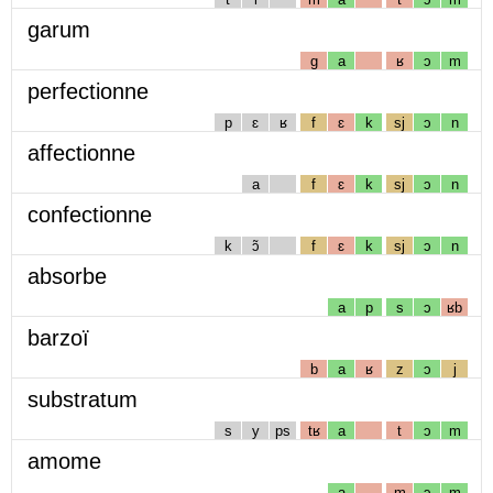
garum
g
a
ʁ
ɔ
m
perfectionne
p
ɛ
ʁ
f
ɛ
k
sj
ɔ
n
affectionne
a
f
ɛ
k
sj
ɔ
n
confectionne
k
ɔ̃
f
ɛ
k
sj
ɔ
n
absorbe
a
p
s
ɔ
ʁb
barzoï
b
a
ʁ
z
ɔ
j
substratum
s
y
ps
tʁ
a
t
ɔ
m
amome
a
m
ɔ
m