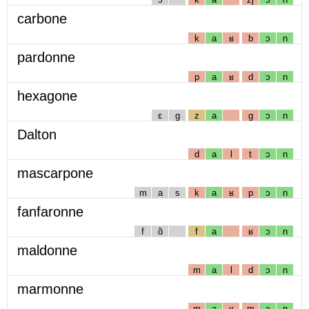
carbone
k
a
ʁ
b
ɔ
n
pardonne
p
a
ʁ
d
ɔ
n
hexagone
ɛ
g
z
a
g
ɔ
n
Dalton
d
a
l
t
ɔ
n
mascarpone
m
a
s
k
a
ʁ
p
ɔ
n
fanfaronne
f
ɑ̃
f
a
ʁ
ɔ
n
maldonne
m
a
l
d
ɔ
n
marmonne
m
a
ʁ
m
ɔ
n