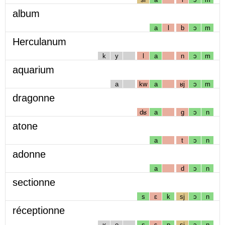
album
a
l
b
ɔ
m
Herculanum
k
y
l
a
n
ɔ
m
aquarium
a
kw
a
ʁj
ɔ
m
dragonne
dʁ
a
g
ɔ
n
atone
a
t
ɔ
n
adonne
a
d
ɔ
n
sectionne
s
ɛ
k
sj
ɔ
n
réceptionne
ʁ
e
s
ɛ
p
sj
ɔ
n