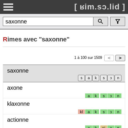
[ ʁim.sɔ.lid ]
R
imes avec "saxonne"
1
à
100
sur
1509
saxonne
axone
a
k
s
ɔ
n
klaxonne
kl
a
k
s
ɔ
n
actionne
a
k
sj
ɔ
n