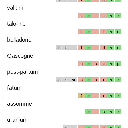
valium
v
a
lj
ɔ
m
talonne
t
a
l
ɔ
n
belladone
b
ɛ
l
a
d
ɔ
n
Gascogne
g
a
s
k
ɔ
ɲ
post-partum
p
ɔ
st
p
a
ʁ
t
ɔ
m
fatum
f
a
t
ɔ
m
assomme
a
s
ɔ
m
uranium
y
ʁ
a
nj
ɔ
m