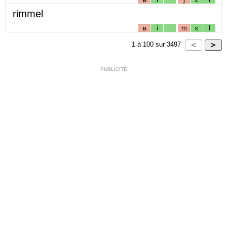
rimmel
ʁ
i
m
ɛ
l
1
à
100
sur
3497
PUBLICITÉ