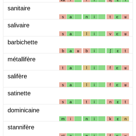
sanitaire
s
a
n
i
t
ɛː
ʁ
salivaire
s
a
l
i
v
ɛː
ʁ
barbichette
b
a
ʁ
b
i
ʃ
ɛ
t
métallifère
t
a
l
i
f
ɛː
ʁ
salifère
s
a
l
i
f
ɛː
ʁ
satinette
s
a
t
i
n
ɛ
t
dominicaine
m
i
n
i
k
ɛ
n
stannifère
st
a
n
i
f
ɛː
ʁ