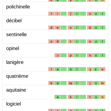
polichinelle
l
i
ʃ
i
n
ɛ
l
décibel
d
e
s
i
b
ɛ
l
sentinelle
s
ɑ̃
t
i
n
ɛ
l
opinel
ɔ
p
i
n
ɛ
l
lanigère
l
a
n
i
ʒ
ɛː
ʁ
quatrième
k
a
tʁ
i
j
ɛ
m
aquitaine
a
k
i
t
ɛ
n
logiciel
l
ɔ
ʒ
i
sj
ɛ
l