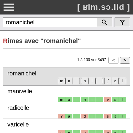
[ ʁim.sɔ.lid ]
R
imes avec "romanichel"
1
à
100
sur
3497
romanichel
manivelle
m
a
n
i
v
ɛ
l
radicelle
ʁ
a
d
i
s
ɛ
l
varicelle
v
a
ʁ
i
s
ɛ
l