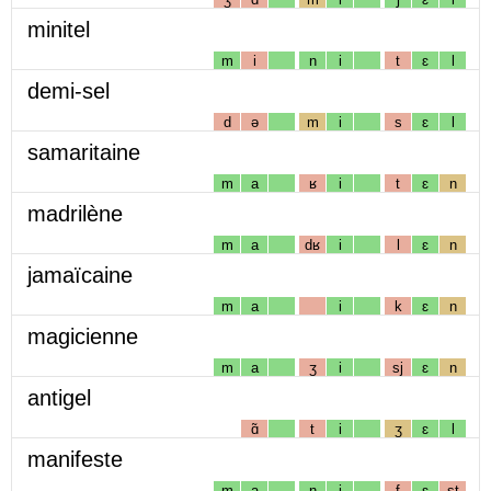
minitel
m
i
n
i
t
ɛ
l
demi-sel
d
ə
m
i
s
ɛ
l
samaritaine
m
a
ʁ
i
t
ɛ
n
madrilène
m
a
dʁ
i
l
ɛ
n
jamaïcaine
m
a
i
k
ɛ
n
magicienne
m
a
ʒ
i
sj
ɛ
n
antigel
ɑ̃
t
i
ʒ
ɛ
l
manifeste
m
a
n
i
f
ɛ
st