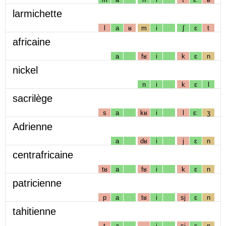
larmichette
l
a
ʁ
m
i
ʃ
ɛ
t
africaine
a
fʁ
i
k
ɛ
n
nickel
n
i
k
ɛ
l
sacrilège
s
a
kʁ
i
l
ɛː
ʒ
Adrienne
a
dʁ
i
j
ɛ
n
centrafricaine
tʁ
a
fʁ
i
k
ɛ
n
patricienne
p
a
tʁ
i
sj
ɛ
n
tahitienne
t
a
i
sj
ɛ
n