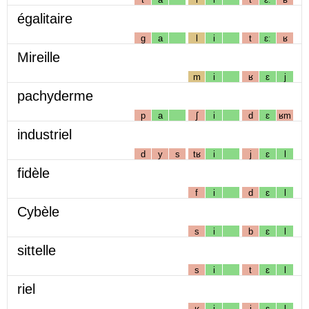
égalitaire
g
a
l
i
t
ɛː
ʁ
Mireille
m
i
ʁ
ɛ
j
pachyderme
p
a
ʃ
i
d
ɛ
ʁm
industriel
d
y
s
tʁ
i
j
ɛ
l
fidèle
f
i
d
ɛ
l
Cybèle
s
i
b
ɛ
l
sittelle
s
i
t
ɛ
l
riel
ʁ
i
j
ɛ
l