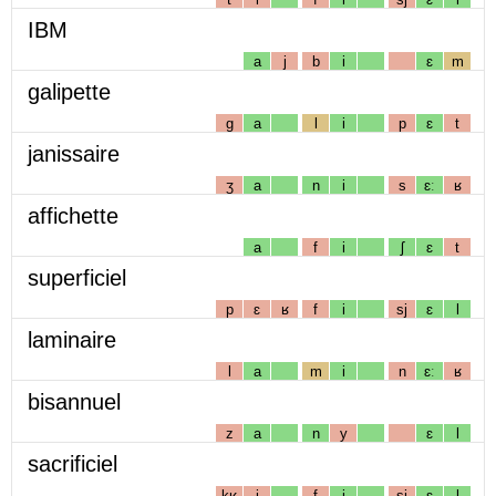
IBM
a
j
b
i
ɛ
m
galipette
g
a
l
i
p
ɛ
t
janissaire
ʒ
a
n
i
s
ɛː
ʁ
affichette
a
f
i
ʃ
ɛ
t
superficiel
p
ɛ
ʁ
f
i
sj
ɛ
l
laminaire
l
a
m
i
n
ɛː
ʁ
bisannuel
z
a
n
y
ɛ
l
sacrificiel
kʁ
i
f
i
sj
ɛ
l