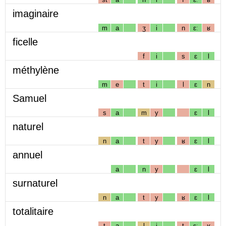
imaginaire
m
a
ʒ
i
n
ɛː
ʁ
ficelle
f
i
s
ɛ
l
méthylène
m
e
t
i
l
ɛ
n
Samuel
s
a
m
y
ɛ
l
naturel
n
a
t
y
ʁ
ɛ
l
annuel
a
n
y
ɛ
l
surnaturel
n
a
t
y
ʁ
ɛ
l
totalitaire
t
a
l
i
t
ɛː
ʁ