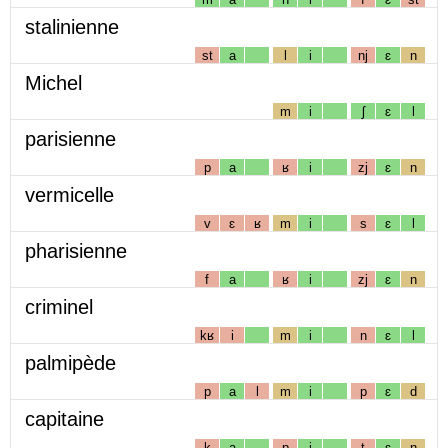
stalinienne
st
a
l
i
nj
ɛ
n
Michel
m
i
ʃ
ɛ
l
parisienne
p
a
ʁ
i
zj
ɛ
n
vermicelle
v
ɛ
ʁ
m
i
s
ɛ
l
pharisienne
f
a
ʁ
i
zj
ɛ
n
criminel
kʁ
i
m
i
n
ɛ
l
palmipède
p
a
l
m
i
p
ɛ
d
capitaine
k
a
p
i
t
ɛ
n