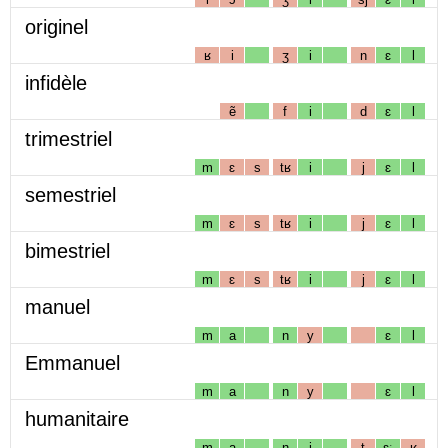
originel
ʁ
i
ʒ
i
n
ɛ
l
infidèle
ẽ
f
i
d
ɛ
l
trimestriel
m
ɛ
s
tʁ
i
j
ɛ
l
semestriel
m
ɛ
s
tʁ
i
j
ɛ
l
bimestriel
m
ɛ
s
tʁ
i
j
ɛ
l
manuel
m
a
n
y
ɛ
l
Emmanuel
m
a
n
y
ɛ
l
humanitaire
m
a
n
i
t
ɛː
ʁ