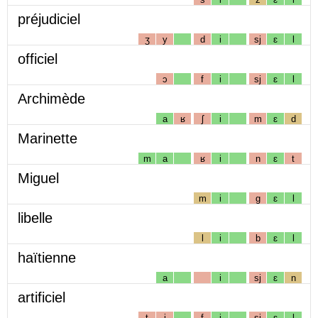
préjudiciel
ʒ
y
d
i
sj
ɛ
l
officiel
ɔ
f
i
sj
ɛ
l
Archimède
a
ʁ
ʃ
i
m
ɛ
d
Marinette
m
a
ʁ
i
n
ɛ
t
Miguel
m
i
g
ɛ
l
libelle
l
i
b
ɛ
l
haïtienne
a
i
sj
ɛ
n
artificiel
t
i
f
i
sj
ɛ
l