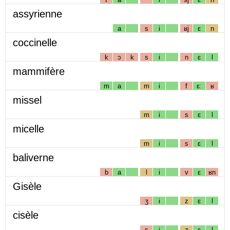
assyrienne
a
s
i
ʁj
ɛ
n
coccinelle
k
ɔ
k
s
i
n
ɛ
l
mammifère
m
a
m
i
f
ɛː
ʁ
missel
m
i
s
ɛ
l
micelle
m
i
s
ɛ
l
baliverne
b
a
l
i
v
ɛ
ʁn
Gisèle
ʒ
i
z
ɛ
l
cisèle
s
i
z
ɛ
l