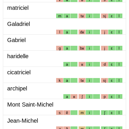
matriciel
m
a
tʁ
i
sj
ɛ
l
Galadriel
l
a
dʁ
i
j
ɛ
l
Gabriel
g
a
bʁ
i
j
ɛ
l
haridelle
a
ʁ
i
d
ɛ
l
cicatriciel
k
a
tʁ
i
sj
ɛ
l
archipel
a
ʁ
ʃ
i
p
ɛ
l
Mont Saint-Michel
s
ẽ
m
i
ʃ
ɛ
l
Jean-Michel
ʒ
ɑ̃
m
i
ʃ
ɛ
l