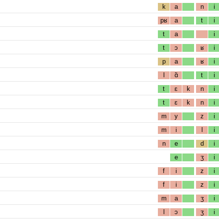
k
a
n
i
pʁ
a
t
i
t
a
i
t
ɔ
ʁ
i
p
a
ʁ
i
l
ɑ̃
t
i
t
ɛ
k
n
i
t
ɛ
k
n
i
m
y
z
i
m
i
l
i
n
e
d
i
e
ʒ
i
f
i
z
i
f
i
z
i
m
a
ʒ
i
l
ɔ
ʒ
i