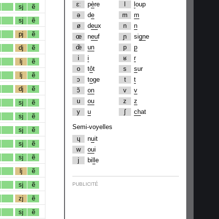
ɛː
p
è
re
l
l
oup
sj
ẽ
ə
d
e
m
m
sj
ẽ
ø
d
eu
x
n
n
pj
ẽ
œ
n
eu
f
ɲ
si
gn
e
œ̃
un
p
p
dj
ẽ
i
i
ʁ
r
lj
ẽ
o
t
ô
t
s
s
ur
lj
ẽ
ɔ
t
o
ge
t
t
dj
ẽ
ɔ̃
on
v
v
u
ou
z
z
sj
ẽ
y
u
ʃ
ch
at
sj
ẽ
Semi-voyelles
sj
ẽ
ɥ
n
u
it
sj
ẽ
w
ou
i
sj
ẽ
j
bi
ll
e
lj
ẽ
sj
ẽ
PUBLICITÉ
zj
ẽ
sj
ẽ