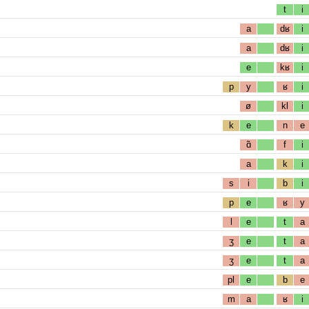
t
i
a
dʁ
i
a
dʁ
i
e
kʁ
i
p
y
ʁ
i
ø
kl
i
k
e
n
e
ɑ̃
f
i
a
k
i
s
i
b
i
p
e
ʁ
y
l
e
t
a
ʒ
e
t
a
ʒ
e
t
a
pl
e
b
e
m
a
ʁ
i