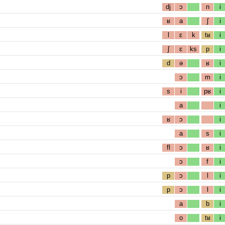
dj
ɔ
n
i
ʁ
a
ʃ
i
l
ɛ
k
tʁ
i
ʃ
ɛ
ks
p
i
d
ə
ʁ
i
ɔ
m
i
s
i
pʁ
i
a
i
ʁ
ɔ
i
a
s
i
fl
ɔ
ʁ
i
ɔ
f
i
p
ɔ
l
i
p
ɔ
l
i
a
b
i
o
tʁ
i