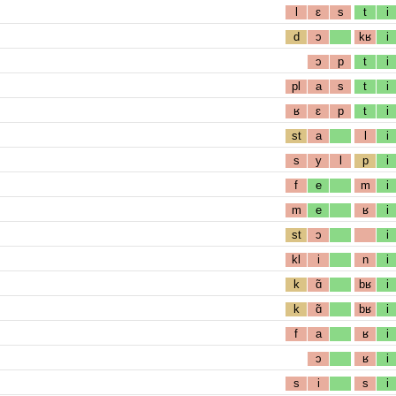
l
ɛ
s
t
i
d
ɔ
kʁ
i
ɔ
p
t
i
pl
a
s
t
i
ʁ
ɛ
p
t
i
st
a
l
i
s
y
l
p
i
f
e
m
i
m
e
ʁ
i
st
ɔ
i
kl
i
n
i
k
ɑ̃
bʁ
i
k
ɑ̃
bʁ
i
f
a
ʁ
i
ɔ
ʁ
i
s
i
s
i