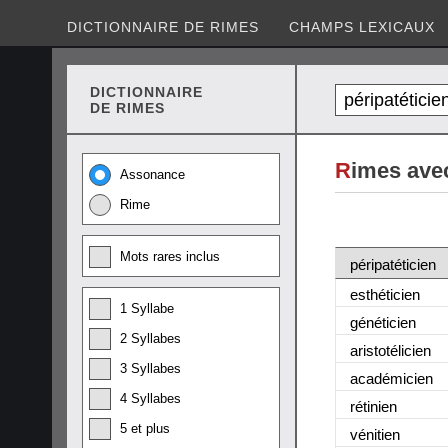
DICTIONNAIRE DE RIMES
CHAMPS LEXICAUX
DICTIONNAIRE
DE RIMES
R
imes avec
Assonance
Rime
Mots rares inclus
péripatéticien
esthéticien
1 Syllabe
généticien
2 Syllabes
aristotélicien
3 Syllabes
académicien
4 Syllabes
rétinien
5 et plus
vénitien