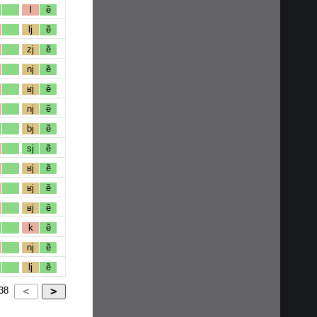
l
ẽ
lj
ẽ
zj
ẽ
nj
ẽ
ʁj
ẽ
nj
ẽ
bj
ẽ
sj
ẽ
ʁj
ẽ
ʁj
ẽ
ʁj
ẽ
k
ẽ
nj
ẽ
lj
ẽ
38