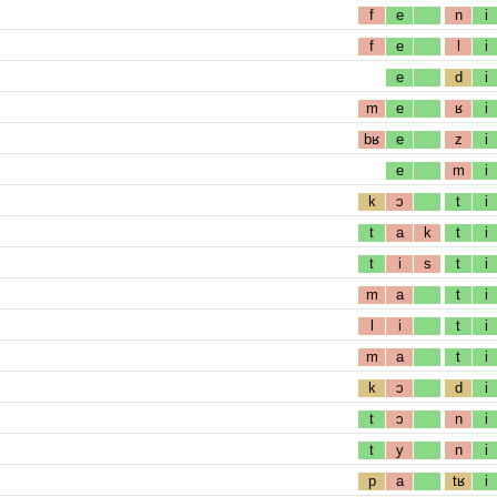
f
e
n
i
f
e
l
i
e
d
i
m
e
ʁ
i
bʁ
e
z
i
e
m
i
k
ɔ
t
i
t
a
k
t
i
t
i
s
t
i
m
a
t
i
l
i
t
i
m
a
t
i
k
ɔ
d
i
t
ɔ
n
i
t
y
n
i
p
a
tʁ
i