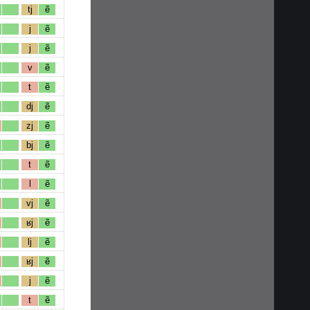
tj
ẽ
j
ẽ
j
ẽ
v
ẽ
t
ẽ
dj
ẽ
zj
ẽ
bj
ẽ
t
ẽ
l
ẽ
vj
ẽ
ʁj
ẽ
lj
ẽ
ʁj
ẽ
j
ẽ
t
ẽ