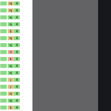
nj
ẽ
nj
ẽ
sj
ẽ
sj
ẽ
lj
ẽ
nj
ẽ
sj
ẽ
n
ẽ
k
ẽ
sj
ẽ
sj
ẽ
j
ẽ
j
ẽ
zj
ẽ
sj
ẽ
lj
ẽ