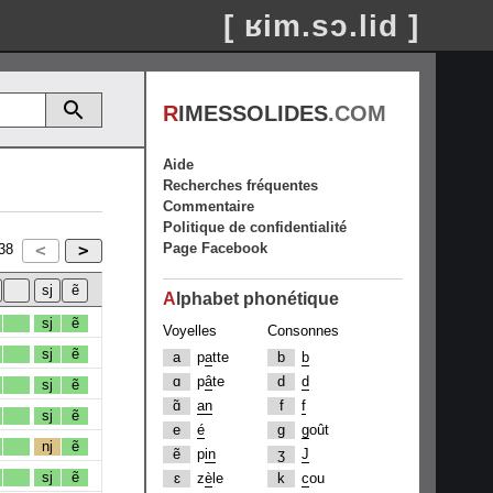
[ ʁim.sɔ.lid ]
R
IMESSOLIDES
.COM
Aide
Recherches fréquentes
Commentaire
Politique de confidentialité
Page Facebook
38
A
lphabet phonétique
sj
ẽ
Voyelles
Consonnes
sj
ẽ
a
p
a
tte
b
b
ɑ
p
â
te
d
d
sj
ẽ
ɑ̃
an
f
f
sj
ẽ
e
é
g
g
oût
nj
ẽ
ẽ
p
in
ʒ
J
sj
ẽ
ɛ
z
è
le
k
c
ou