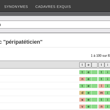
SYNONYMES
CADAVRES EXQUIS
 "péripatéticien"
1
à
100
sur
8
t
e
t
i
n
e
t
i
t
e
l
i
d
e
m
i
ʁ
e
t
i
v
e
n
i