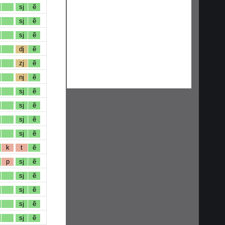
sj
ẽ
sj
ẽ
sj
ẽ
dj
ẽ
zj
ẽ
nj
ẽ
sj
ẽ
sj
ẽ
sj
ẽ
sj
ẽ
k
t
ẽ
p
sj
ẽ
sj
ẽ
sj
ẽ
sj
ẽ
sj
ẽ