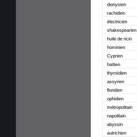
dionysien
rachidien
électricien
shakespearien
huile de ricin
hominien
Cyprien
haïtien
thyroïdien
assyrien
floridien
ophidien
métropolitain
napolitain
abyssin
autrichien