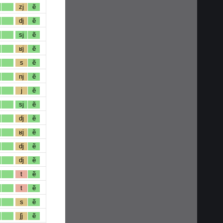
zj
ẽ
dj
ẽ
sj
ẽ
ʁj
ẽ
s
ẽ
nj
ẽ
j
ẽ
sj
ẽ
dj
ẽ
ʁj
ẽ
dj
ẽ
dj
ẽ
t
ẽ
t
ẽ
s
ẽ
ʃj
ẽ