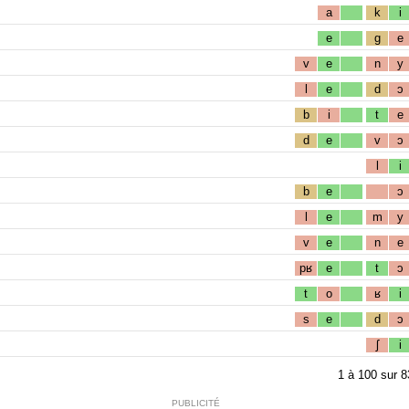
a
k
i
e
g
e
v
e
n
y
l
e
d
ɔ
b
i
t
e
d
e
v
ɔ
l
i
b
e
ɔ
l
e
m
y
v
e
n
e
pʁ
e
t
ɔ
t
o
ʁ
i
s
e
d
ɔ
ʃ
i
1
à
100
sur
8
PUBLICITÉ