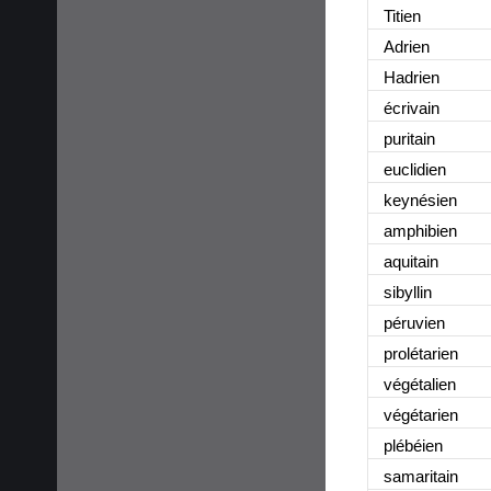
Titien
Adrien
Hadrien
écrivain
puritain
euclidien
keynésien
amphibien
aquitain
sibyllin
péruvien
prolétarien
végétalien
végétarien
plébéien
samaritain