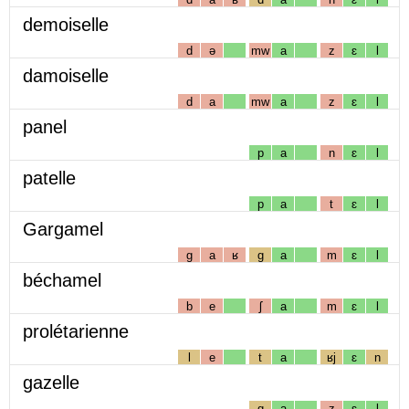
demoiselle
d
ə
mw
a
z
ɛ
l
damoiselle
d
a
mw
a
z
ɛ
l
panel
p
a
n
ɛ
l
patelle
p
a
t
ɛ
l
Gargamel
g
a
ʁ
g
a
m
ɛ
l
béchamel
b
e
ʃ
a
m
ɛ
l
prolétarienne
l
e
t
a
ʁj
ɛ
n
gazelle
g
a
z
ɛ
l