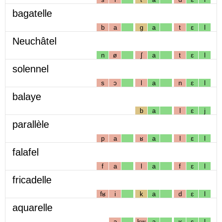
bagatelle
b
a
g
a
t
ɛ
l
Neuchâtel
n
ø
ʃ
a
t
ɛ
l
solennel
s
ɔ
l
a
n
ɛ
l
balaye
b
a
l
ɛ
j
parallèle
p
a
ʁ
a
l
ɛ
l
falafel
f
a
l
a
f
ɛ
l
fricadelle
fʁ
i
k
a
d
ɛ
l
aquarelle
a
kw
a
ʁ
ɛ
l