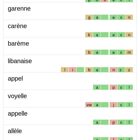
garenne
g
a
ʁ
ɛ
n
carène
k
a
ʁ
ɛ
n
barème
b
a
ʁ
ɛ
m
libanaise
l
i
b
a
n
ɛː
z
appel
a
p
ɛ
l
voyelle
vw
a
j
ɛ
l
appelle
a
p
ɛ
l
allèle
a
l
ɛ
l