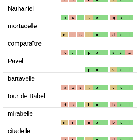
Nathaniel
n
a
t
a
nj
ɛ
l
mortadelle
m
ɔ
ʁ
t
a
d
ɛ
l
comparaître
k
ɔ̃
p
a
ʁ
ɛː
tʁ
Pavel
p
a
v
ɛ
l
bartavelle
b
a
ʁ
t
a
v
ɛ
l
tour de Babel
d
ə
b
a
b
ɛ
l
mirabelle
m
i
ʁ
a
b
ɛ
l
citadelle
s
i
t
a
d
ɛ
l