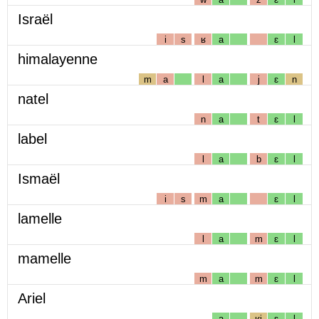
Israël
i
s
ʁ
a
ɛ
l
himalayenne
m
a
l
a
j
ɛ
n
natel
n
a
t
ɛ
l
label
l
a
b
ɛ
l
Ismaël
i
s
m
a
ɛ
l
lamelle
l
a
m
ɛ
l
mamelle
m
a
m
ɛ
l
Ariel
a
ʁj
ɛ
l