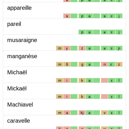
appareille
a
p
a
ʁ
ɛ
j
pareil
p
a
ʁ
ɛ
j
musaraigne
m
y
z
a
ʁ
ɛ
ɲ
manganèse
m
ɑ̃
g
a
n
ɛː
z
Michaël
m
i
k
a
ɛ
l
Mickaël
m
i
k
a
ɛ
l
Machiavel
m
a
kj
a
v
ɛ
l
caravelle
k
a
ʁ
a
v
ɛ
l