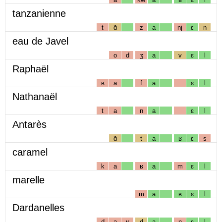
tanzanienne
t
ɑ̃
z
a
nj
ɛ
n
eau de Javel
o
d
ʒ
a
v
ɛ
l
Raphaël
ʁ
a
f
a
ɛ
l
Nathanaël
t
a
n
a
ɛ
l
Antarès
ɑ̃
t
a
ʁ
ɛ
s
caramel
k
a
ʁ
a
m
ɛ
l
marelle
m
a
ʁ
ɛ
l
Dardanelles
d
a
ʁ
d
a
n
ɛ
l