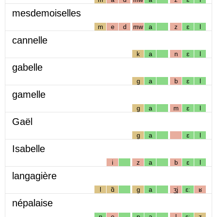
mesdemoiselles
m
e
d
mw
a
z
ɛ
l
cannelle
k
a
n
ɛ
l
gabelle
g
a
b
ɛ
l
gamelle
g
a
m
ɛ
l
Gaël
g
a
ɛ
l
Isabelle
i
z
a
b
ɛ
l
langagière
l
ɑ̃
g
a
ʒj
ɛː
ʁ
népalaise
n
e
p
a
l
ɛː
z