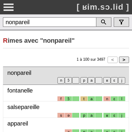
[ ʁim.sɔ.lid ]
R
imes avec "nonpareil"
1
à
100
sur
3497
nonpareil
fontanelle
f
ɔ̃
t
a
n
ɛ
l
salsepareille
s
ə
p
a
ʁ
ɛ
j
appareil
a
p
a
ʁ
ɛ
j