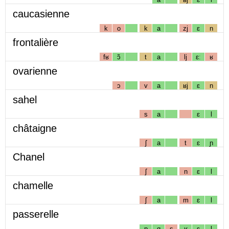
caucasienne
k
o
k
a
zj
ɛ
n
frontalière
fʁ
ɔ̃
t
a
lj
ɛː
ʁ
ovarienne
ɔ
v
a
ʁj
ɛ
n
sahel
s
a
ɛ
l
châtaigne
ʃ
a
t
ɛ
ɲ
Chanel
ʃ
a
n
ɛ
l
chamelle
ʃ
a
m
ɛ
l
passerelle
p
ɑ
s
ʁ
ɛ
l