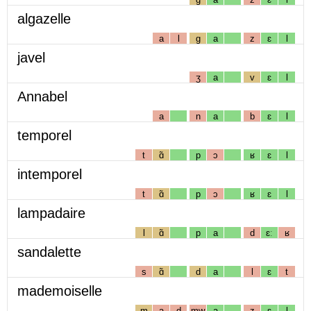
algazelle
a
l
g
a
z
ɛ
l
javel
ʒ
a
v
ɛ
l
Annabel
a
n
a
b
ɛ
l
temporel
t
ɑ̃
p
ɔ
ʁ
ɛ
l
intemporel
t
ɑ̃
p
ɔ
ʁ
ɛ
l
lampadaire
l
ɑ̃
p
a
d
ɛː
ʁ
sandalette
s
ɑ̃
d
a
l
ɛ
t
mademoiselle
m
a
d
mw
a
z
ɛ
l