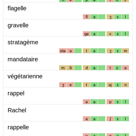
flagelle
fl
a
ʒ
ɛ
l
gravelle
gʁ
a
v
ɛ
l
stratagème
stʁ
a
t
a
ʒ
ɛ
m
mandataire
m
ɑ̃
d
a
t
ɛː
ʁ
végétarienne
ʒ
e
t
a
ʁj
ɛ
n
rappel
ʁ
a
p
ɛ
l
Rachel
ʁ
a
ʃ
ɛ
l
rappelle
ʁ
a
p
ɛ
l