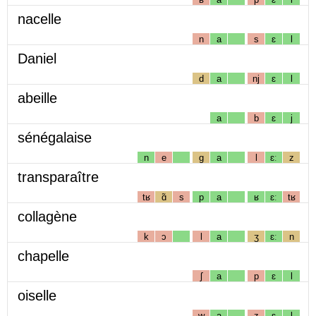
nacelle
n
a
s
ɛ
l
Daniel
d
a
nj
ɛ
l
abeille
a
b
ɛ
j
sénégalaise
n
e
g
a
l
ɛː
z
transparaître
tʁ
ɑ̃
s
p
a
ʁ
ɛː
tʁ
collagène
k
ɔ
l
a
ʒ
ɛː
n
chapelle
ʃ
a
p
ɛ
l
oiselle
w
a
z
ɛ
l