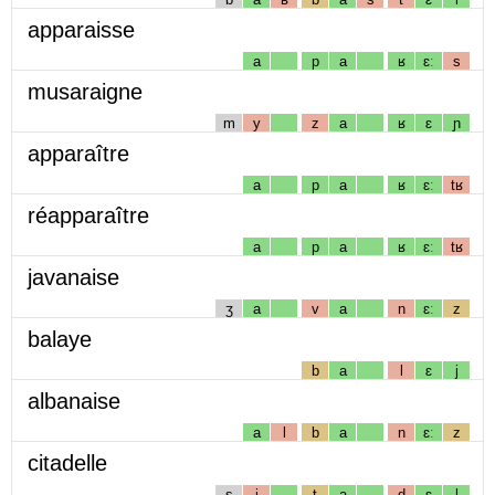
apparaisse
a
p
a
ʁ
ɛː
s
musaraigne
m
y
z
a
ʁ
ɛ
ɲ
apparaître
a
p
a
ʁ
ɛː
tʁ
réapparaître
a
p
a
ʁ
ɛː
tʁ
javanaise
ʒ
a
v
a
n
ɛː
z
balaye
b
a
l
ɛ
j
albanaise
a
l
b
a
n
ɛː
z
citadelle
s
i
t
a
d
ɛ
l