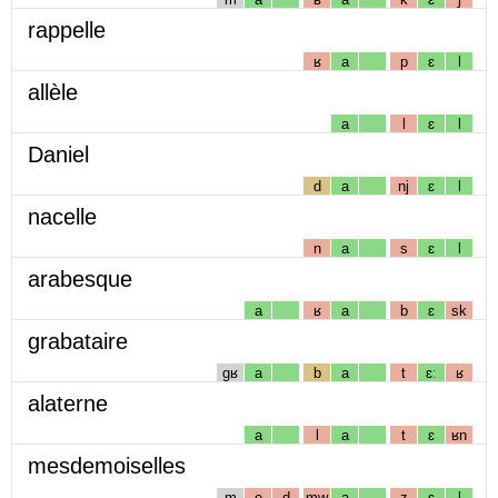
rappelle
ʁ
a
p
ɛ
l
allèle
a
l
ɛ
l
Daniel
d
a
nj
ɛ
l
nacelle
n
a
s
ɛ
l
arabesque
a
ʁ
a
b
ɛ
sk
grabataire
gʁ
a
b
a
t
ɛː
ʁ
alaterne
a
l
a
t
ɛ
ʁn
mesdemoiselles
m
e
d
mw
a
z
ɛ
l