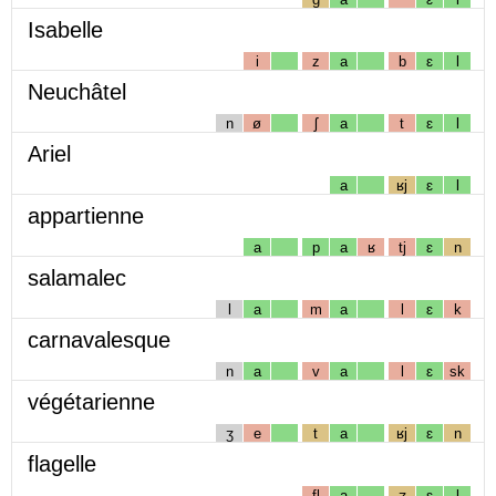
Isabelle
i
z
a
b
ɛ
l
Neuchâtel
n
ø
ʃ
a
t
ɛ
l
Ariel
a
ʁj
ɛ
l
appartienne
a
p
a
ʁ
tj
ɛ
n
salamalec
l
a
m
a
l
ɛ
k
carnavalesque
n
a
v
a
l
ɛ
sk
végétarienne
ʒ
e
t
a
ʁj
ɛ
n
flagelle
fl
a
ʒ
ɛ
l