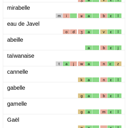
mirabelle
m
i
ʁ
a
b
ɛ
l
eau de Javel
o
d
ʒ
a
v
ɛ
l
abeille
a
b
ɛ
j
taïwanaise
t
a
j
w
a
n
ɛː
z
cannelle
k
a
n
ɛ
l
gabelle
g
a
b
ɛ
l
gamelle
g
a
m
ɛ
l
Gaël
g
a
ɛ
l