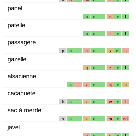
panel
p
a
n
ɛ
l
patelle
p
a
t
ɛ
l
passagère
p
ɑ
s
a
ʒ
ɛː
ʁ
gazelle
g
a
z
ɛ
l
alsacienne
a
l
z
a
sj
ɛ
n
cacahuète
k
a
k
a
w
ɛ
t
sac à merde
s
a
k
a
m
ɛ
ʁd
javel
ʒ
a
v
ɛ
l