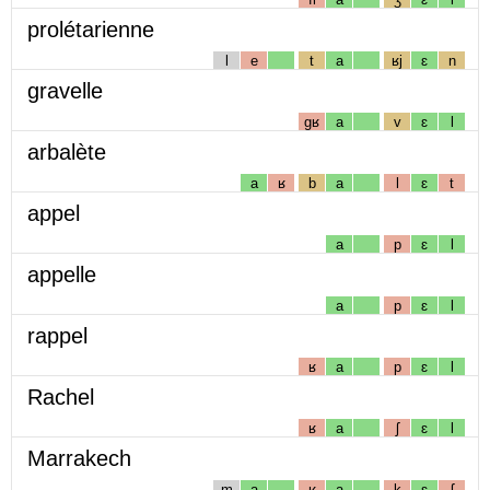
prolétarienne
l
e
t
a
ʁj
ɛ
n
gravelle
gʁ
a
v
ɛ
l
arbalète
a
ʁ
b
a
l
ɛ
t
appel
a
p
ɛ
l
appelle
a
p
ɛ
l
rappel
ʁ
a
p
ɛ
l
Rachel
ʁ
a
ʃ
ɛ
l
Marrakech
m
a
ʁ
a
k
ɛ
ʃ