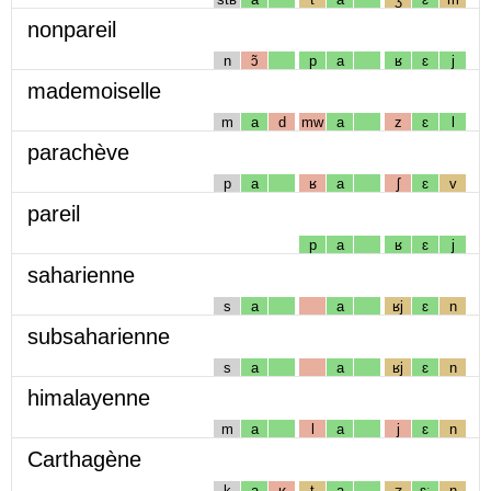
nonpareil
n
ɔ̃
p
a
ʁ
ɛ
j
mademoiselle
m
a
d
mw
a
z
ɛ
l
parachève
p
a
ʁ
a
ʃ
ɛ
v
pareil
p
a
ʁ
ɛ
j
saharienne
s
a
a
ʁj
ɛ
n
subsaharienne
s
a
a
ʁj
ɛ
n
himalayenne
m
a
l
a
j
ɛ
n
Carthagène
k
a
ʁ
t
a
ʒ
ɛː
n