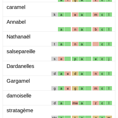
caramel
k
a
ʁ
a
m
ɛ
l
Annabel
a
n
a
b
ɛ
l
Nathanaël
t
a
n
a
ɛ
l
salsepareille
s
ə
p
a
ʁ
ɛ
j
Dardanelles
d
a
ʁ
d
a
n
ɛ
l
Gargamel
g
a
ʁ
g
a
m
ɛ
l
damoiselle
d
a
mw
a
z
ɛ
l
stratagème
stʁ
a
t
a
ʒ
ɛ
m