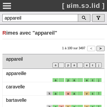
[ ʁim.sɔ.lid ]
R
imes avec "appareil"
1
à
100
sur
3497
appareil
appareille
a
p
a
ʁ
ɛ
j
caravelle
k
a
ʁ
a
v
ɛ
l
bartavelle
b
a
ʁ
t
a
v
ɛ
l