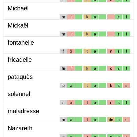
Michaël
m
i
k
a
ɛ
l
Mickaël
m
i
k
a
ɛ
l
fontanelle
f
ɔ̃
t
a
n
ɛ
l
fricadelle
fʁ
i
k
a
d
ɛ
l
pataquès
p
a
t
a
k
ɛ
s
solennel
s
ɔ
l
a
n
ɛ
l
maladresse
m
a
l
a
dʁ
ɛ
s
Nazareth
n
a
z
a
ʁ
ɛ
t