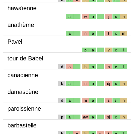
hawaïenne
a
w
a
j
ɛ
n
anathème
a
n
a
t
ɛ
m
Pavel
p
a
v
ɛ
l
tour de Babel
d
ə
b
a
b
ɛ
l
canadienne
k
a
n
a
dj
ɛ
n
damascène
d
a
m
a
s
ɛː
n
paroissienne
p
a
ʁw
a
sj
ɛ
n
barbastelle
b
a
ʁ
b
a
s
t
ɛ
l