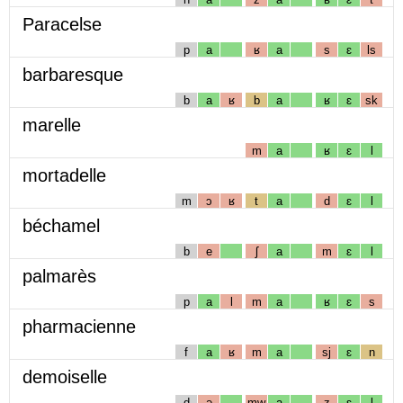
Paracelse
p
a
ʁ
a
s
ɛ
ls
barbaresque
b
a
ʁ
b
a
ʁ
ɛ
sk
marelle
m
a
ʁ
ɛ
l
mortadelle
m
ɔ
ʁ
t
a
d
ɛ
l
béchamel
b
e
ʃ
a
m
ɛ
l
palmarès
p
a
l
m
a
ʁ
ɛ
s
pharmacienne
f
a
ʁ
m
a
sj
ɛ
n
demoiselle
d
ə
mw
a
z
ɛ
l