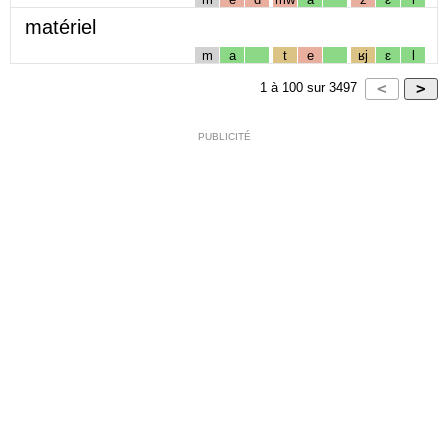
matériel
m
a
t
e
ʁj
ɛ
l
1
à
100
sur
3497
PUBLICITÉ