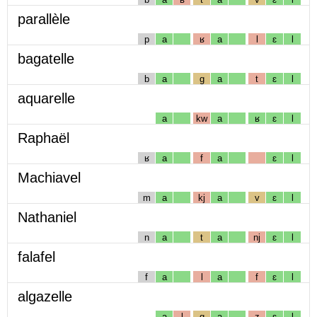
parallèle
p
a
ʁ
a
l
ɛ
l
bagatelle
b
a
g
a
t
ɛ
l
aquarelle
a
kw
a
ʁ
ɛ
l
Raphaël
ʁ
a
f
a
ɛ
l
Machiavel
m
a
kj
a
v
ɛ
l
Nathaniel
n
a
t
a
nj
ɛ
l
falafel
f
a
l
a
f
ɛ
l
algazelle
a
l
g
a
z
ɛ
l