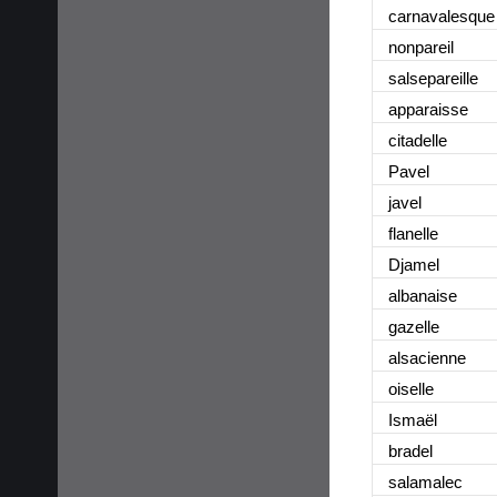
carnavalesque
nonpareil
salsepareille
apparaisse
citadelle
Pavel
javel
flanelle
Djamel
albanaise
gazelle
alsacienne
oiselle
Ismaël
bradel
salamalec