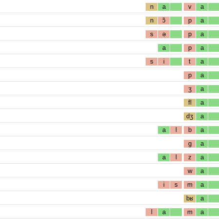
n
a
v
a
n
ɔ̃
p
a
s
ə
p
a
a
p
a
s
i
t
a
p
a
ʒ
a
fl
a
dʒ
a
a
l
b
a
g
a
a
l
z
a
w
a
i
s
m
a
bʁ
a
l
a
m
a