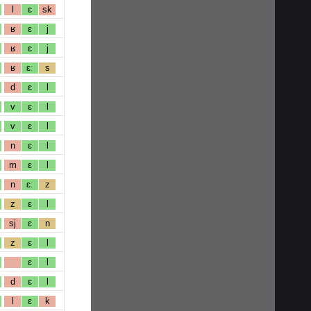
l
ɛ
sk
ʁ
ɛ
j
ʁ
ɛ
j
ʁ
ɛː
s
d
ɛ
l
v
ɛ
l
v
ɛ
l
n
ɛ
l
m
ɛ
l
n
ɛː
z
z
ɛ
l
sj
ɛ
n
z
ɛ
l
ɛ
l
d
ɛ
l
l
ɛ
k