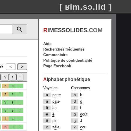
[ ʁim.sɔ.lid ]
R
IMESSOLIDES
.COM
Aide
Recherches fréquentes
Commentaire
Politique de confidentialité
Page Facebook
97
A
lphabet phonétique
z
ɛ
l
Voyelles
Consonnes
z
ɛ
l
a
p
a
tte
b
b
ɑ
p
â
te
d
d
v
ɛ
l
ɑ̃
an
f
f
v
ɛ
l
e
é
g
g
oût
f
ɛ
l
ẽ
p
in
ʒ
J
ʁ
ɛ
l
ɛ
z
è
le
k
c
ou