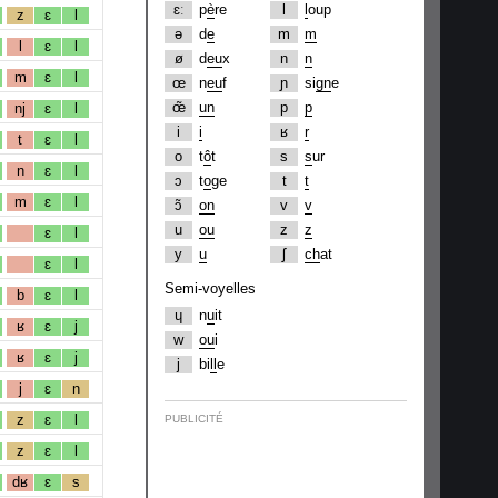
ɛː
p
è
re
l
l
oup
z
ɛ
l
ə
d
e
m
m
l
ɛ
l
ø
d
eu
x
n
n
m
ɛ
l
œ
n
eu
f
ɲ
si
gn
e
œ̃
un
p
p
nj
ɛ
l
i
i
ʁ
r
t
ɛ
l
o
t
ô
t
s
s
ur
n
ɛ
l
ɔ
t
o
ge
t
t
m
ɛ
l
ɔ̃
on
v
v
u
ou
z
z
ɛ
l
y
u
ʃ
ch
at
ɛ
l
Semi-voyelles
b
ɛ
l
ɥ
n
u
it
ʁ
ɛ
j
w
ou
i
ʁ
ɛ
j
j
bi
ll
e
j
ɛ
n
z
ɛ
l
PUBLICITÉ
z
ɛ
l
dʁ
ɛ
s