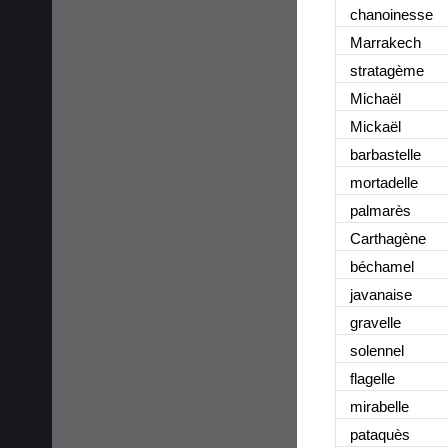
chanoinesse
Marrakech
stratagème
Michaël
Mickaël
barbastelle
mortadelle
palmarès
Carthagène
béchamel
javanaise
gravelle
solennel
flagelle
mirabelle
pataquès