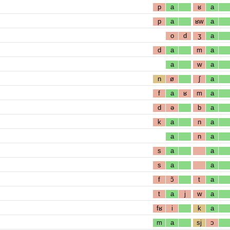
p
a
ʁ
a
p
a
ʁw
a
o
d
ʒ
a
d
a
m
a
a
w
a
n
ø
ʃ
a
f
a
ʁ
m
a
d
ə
b
a
k
a
n
a
a
n
a
s
a
a
s
a
a
f
ɔ̃
t
a
t
a
j
w
a
fʁ
i
k
a
m
a
sj
ɔ