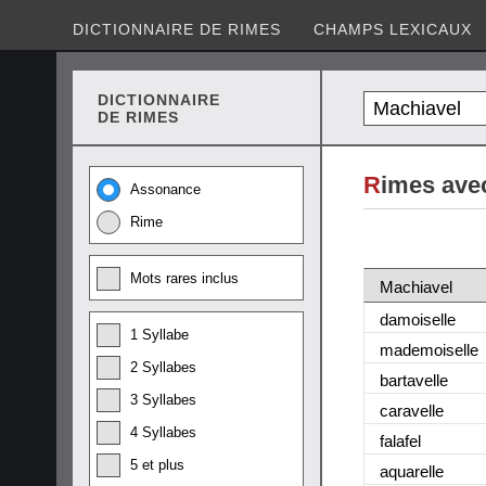
DICTIONNAIRE DE RIMES
CHAMPS LEXICAUX
DICTIONNAIRE
DE RIMES
R
imes ave
Assonance
Rime
Mots rares inclus
Machiavel
damoiselle
1 Syllabe
mademoiselle
2 Syllabes
bartavelle
3 Syllabes
caravelle
4 Syllabes
falafel
5 et plus
aquarelle