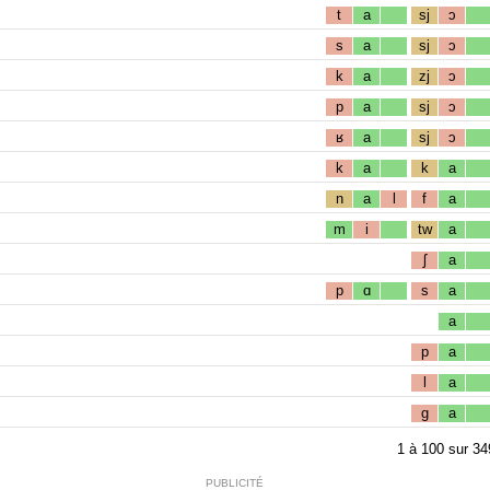
t
a
sj
ɔ
s
a
sj
ɔ
k
a
zj
ɔ
p
a
sj
ɔ
ʁ
a
sj
ɔ
k
a
k
a
n
a
l
f
a
m
i
tw
a
ʃ
a
p
ɑ
s
a
a
p
a
l
a
g
a
1
à
100
sur
34
PUBLICITÉ