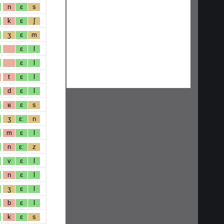
n
ɛ
s
k
ɛ
ʃ
ʒ
ɛ
m
ɛ
l
ɛ
l
t
ɛ
l
d
ɛ
l
ʁ
ɛ
s
ʒ
ɛː
n
m
ɛ
l
n
ɛː
z
v
ɛ
l
n
ɛ
l
ʒ
ɛ
l
b
ɛ
l
k
ɛ
s