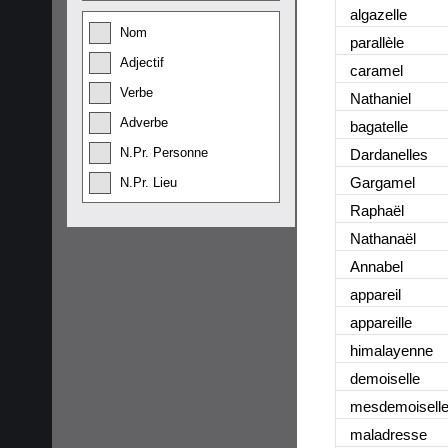
algazelle
Nom
parallèle
Adjectif
caramel
Verbe
Nathaniel
Adverbe
bagatelle
N.Pr. Personne
Dardanelles
Gargamel
N.Pr. Lieu
Raphaël
Nathanaël
Annabel
appareil
appareille
himalayenne
demoiselle
mesdemoisell
maladresse