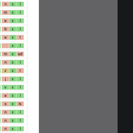
n
ɛ
l
m
ɛ
l
ʁ
ɛ
l
b
ɛ
l
ʁ
ɛ
t
ɛ
l
m
ɛ
ʁd
n
ɛ
l
z
ɛ
t
j
ɛ
l
v
ɛ
l
ʁ
ɛ
l
s
ɛ
ls
n
ɛ
l
n
ɛ
l
n
ɛ
l