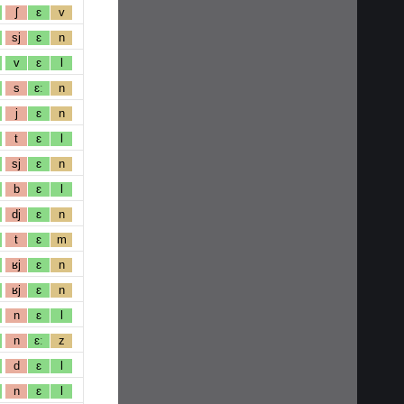
ʃ
ɛ
v
sj
ɛ
n
v
ɛ
l
s
ɛː
n
j
ɛ
n
t
ɛ
l
sj
ɛ
n
b
ɛ
l
dj
ɛ
n
t
ɛ
m
ʁj
ɛ
n
ʁj
ɛ
n
n
ɛ
l
n
ɛː
z
d
ɛ
l
n
ɛ
l