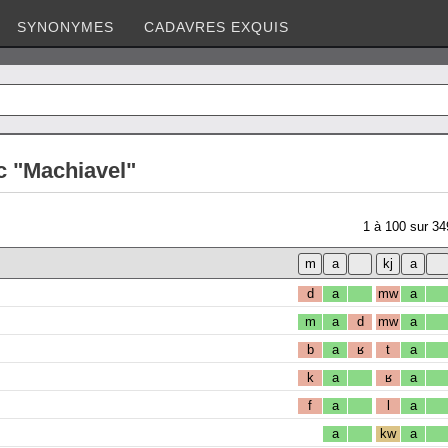
SYNONYMES
CADAVRES EXQUIS
c "Machiavel"
1
à
100
sur
34
d
a
mw
a
m
a
d
mw
a
b
a
ʁ
t
a
k
a
ʁ
a
f
a
l
a
a
kw
a