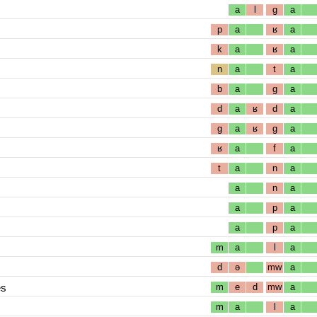
a
l
g
a
p
a
ʁ
a
k
a
ʁ
a
n
a
t
a
b
a
g
a
d
a
ʁ
d
a
g
a
ʁ
g
a
ʁ
a
f
a
t
a
n
a
a
n
a
a
p
a
a
p
a
m
a
l
a
d
ə
mw
a
es
m
e
d
mw
a
m
a
l
a