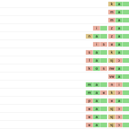
k
a
m
a
m
a
i
z
a
n
a
z
a
i
s
ʁ
a
s
a
k
a
l
a
sj
ɔ
k
ɑ
s
nw
a
vw
a
m
a
n
i
m
a
ʁ
k
ɔ
p
a
ʁ
a
ʁ
a
sj
ɔ
ʁ
a
sj
ɔ
ʁ
a
sj
ɔ