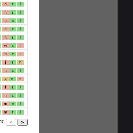
n
ɛ
l
n
ɛ
l
n
ɛ
l
n
ɛ
l
n
ɛ
l
w
ɛ
t
b
ɛ
t
j
ɛ
n
n
ɛ
l
ʒ
ɛː
ʁ
l
ɛ
l
n
ɛ
l
m
ɛ
l
m
ɛ
l
97