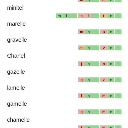
minitel
m
i
n
i
t
ɛ
l
marelle
m
a
ʁ
ɛ
l
gravelle
gʁ
a
v
ɛ
l
Chanel
ʃ
a
n
ɛ
l
gazelle
g
a
z
ɛ
l
lamelle
l
a
m
ɛ
l
gamelle
g
a
m
ɛ
l
chamelle
ʃ
a
m
ɛ
l