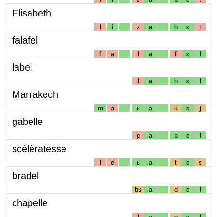
Elisabeth
l
i
z
a
b
ɛ
t
falafel
f
a
l
a
f
ɛ
l
label
l
a
b
ɛ
l
Marrakech
m
a
ʁ
a
k
ɛ
ʃ
gabelle
g
a
b
ɛ
l
scélératesse
l
e
ʁ
a
t
ɛ
s
bradel
bʁ
a
d
ɛ
l
chapelle
ʃ
a
p
ɛ
l