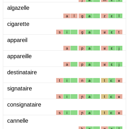
algazelle
a
l
g
a
z
ɛ
l
cigarette
s
i
g
a
ʁ
ɛ
t
appareil
a
p
a
ʁ
ɛ
j
appareille
a
p
a
ʁ
ɛ
j
destinataire
t
i
n
a
t
ɛː
ʁ
signataire
s
i
ɲ
a
t
ɛː
ʁ
consignataire
s
i
ɲ
a
t
ɛː
ʁ
cannelle
k
a
n
ɛ
l