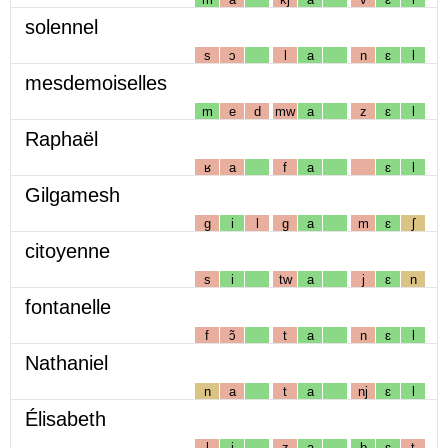
solennel
s
ɔ
l
a
n
ɛ
l
mesdemoiselles
m
e
d
mw
a
z
ɛ
l
Raphaël
ʁ
a
f
a
ɛ
l
Gilgamesh
g
i
l
g
a
m
ɛ
ʃ
citoyenne
s
i
tw
a
j
ɛ
n
fontanelle
f
ɔ̃
t
a
n
ɛ
l
Nathaniel
n
a
t
a
nj
ɛ
l
Élisabeth
l
i
z
a
b
ɛ
t