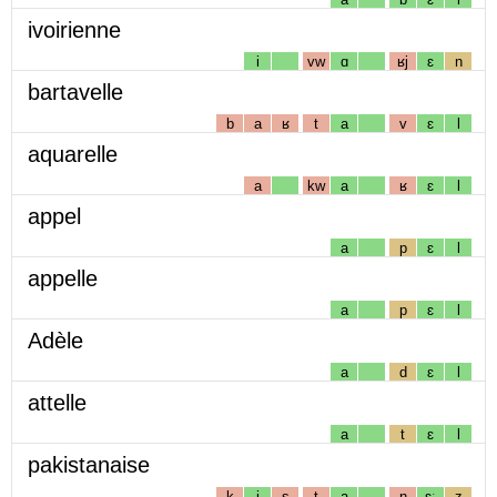
ivoirienne
i
vw
ɑ
ʁj
ɛ
n
bartavelle
b
a
ʁ
t
a
v
ɛ
l
aquarelle
a
kw
a
ʁ
ɛ
l
appel
a
p
ɛ
l
appelle
a
p
ɛ
l
Adèle
a
d
ɛ
l
attelle
a
t
ɛ
l
pakistanaise
k
i
s
t
a
n
ɛː
z