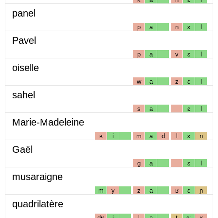
panel
p
a
n
ɛ
l
Pavel
p
a
v
ɛ
l
oiselle
w
a
z
ɛ
l
sahel
s
a
ɛ
l
Marie-Madeleine
ʁ
i
m
a
d
l
ɛ
n
Gaël
g
a
ɛ
l
musaraigne
m
y
z
a
ʁ
ɛ
ɲ
quadrilatère
dʁ
i
l
a
t
ɛː
ʁ