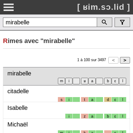
[ ʁim.sɔ.lid ]
R
imes avec "mirabelle"
1
à
100
sur
3497
mirabelle
citadelle
s
i
t
a
d
ɛ
l
Isabelle
i
z
a
b
ɛ
l
Michaël
m
i
k
a
ɛ
l