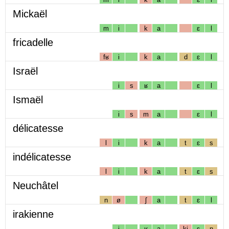
Mickaël
m
i
k
a
ɛ
l
fricadelle
fʁ
i
k
a
d
ɛ
l
Israël
i
s
ʁ
a
ɛ
l
Ismaël
i
s
m
a
ɛ
l
délicatesse
l
i
k
a
t
ɛ
s
indélicatesse
l
i
k
a
t
ɛ
s
Neuchâtel
n
ø
ʃ
a
t
ɛ
l
irakienne
i
ʁ
a
kj
ɛ
n