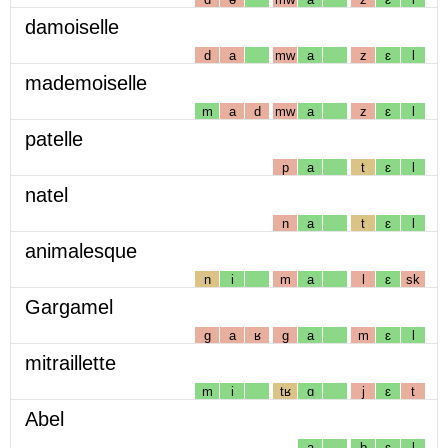
damoiselle
d
a
mw
a
z
ɛ
l
mademoiselle
m
a
d
mw
a
z
ɛ
l
patelle
p
a
t
ɛ
l
natel
n
a
t
ɛ
l
animalesque
n
i
m
a
l
ɛ
sk
Gargamel
g
a
ʁ
g
a
m
ɛ
l
mitraillette
m
i
tʁ
ɑ
j
ɛ
t
Abel
a
b
ɛ
l