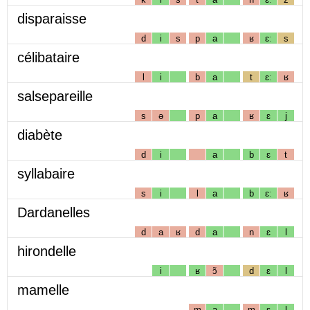
disparaisse
d
i
s
p
a
ʁ
ɛː
s
célibataire
l
i
b
a
t
ɛː
ʁ
salsepareille
s
ə
p
a
ʁ
ɛ
j
diabète
d
i
a
b
ɛ
t
syllabaire
s
i
l
a
b
ɛː
ʁ
Dardanelles
d
a
ʁ
d
a
n
ɛ
l
hirondelle
i
ʁ
ɔ̃
d
ɛ
l
mamelle
m
a
m
ɛ
l