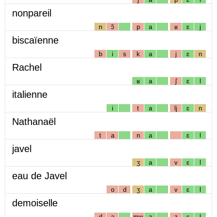
nonpareil
n
ɔ̃
p
a
ʁ
ɛ
j
biscaïenne
b
i
s
k
a
j
ɛ
n
Rachel
ʁ
a
ʃ
ɛ
l
italienne
i
t
a
lj
ɛ
n
Nathanaël
t
a
n
a
ɛ
l
javel
ʒ
a
v
ɛ
l
eau de Javel
o
d
ʒ
a
v
ɛ
l
demoiselle
d
ə
mw
a
z
ɛ
l