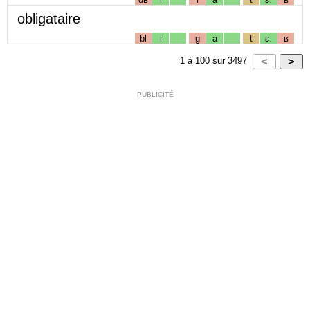
obligataire
bl
i
g
a
t
ɛː
ʁ
1
à
100
sur
3497
PUBLICITÉ