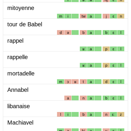
mitoyenne
m
i
tw
a
j
ɛ
n
tour de Babel
d
ə
b
a
b
ɛ
l
rappel
ʁ
a
p
ɛ
l
rappelle
ʁ
a
p
ɛ
l
mortadelle
m
ɔ
ʁ
t
a
d
ɛ
l
Annabel
a
n
a
b
ɛ
l
libanaise
l
i
b
a
n
ɛː
z
Machiavel
m
a
kj
a
v
ɛ
l