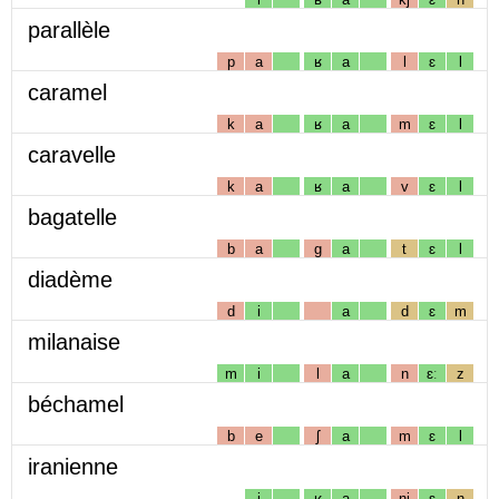
parallèle
p
a
ʁ
a
l
ɛ
l
caramel
k
a
ʁ
a
m
ɛ
l
caravelle
k
a
ʁ
a
v
ɛ
l
bagatelle
b
a
g
a
t
ɛ
l
diadème
d
i
a
d
ɛ
m
milanaise
m
i
l
a
n
ɛː
z
béchamel
b
e
ʃ
a
m
ɛ
l
iranienne
i
ʁ
a
nj
ɛ
n