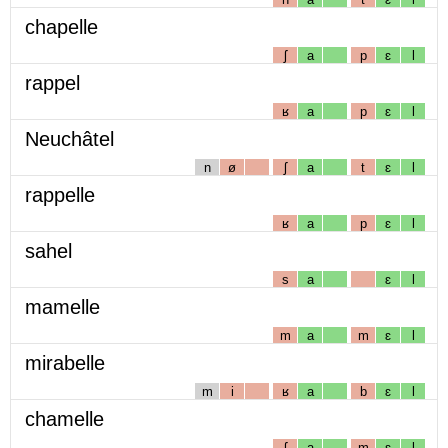
chapelle
ʃ
a
p
ɛ
l
rappel
ʁ
a
p
ɛ
l
Neuchâtel
n
ø
ʃ
a
t
ɛ
l
rappelle
ʁ
a
p
ɛ
l
sahel
s
a
ɛ
l
mamelle
m
a
m
ɛ
l
mirabelle
m
i
ʁ
a
b
ɛ
l
chamelle
ʃ
a
m
ɛ
l