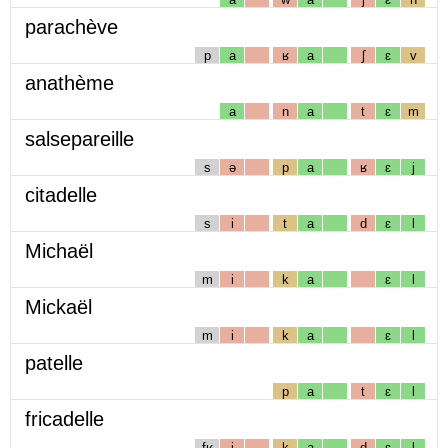
parachève
p
a
ʁ
a
ʃ
ɛ
v
anathème
a
n
a
t
ɛ
m
salsepareille
s
ə
p
a
ʁ
ɛ
j
citadelle
s
i
t
a
d
ɛ
l
Michaël
m
i
k
a
ɛ
l
Mickaël
m
i
k
a
ɛ
l
patelle
p
a
t
ɛ
l
fricadelle
fʁ
i
k
a
d
ɛ
l