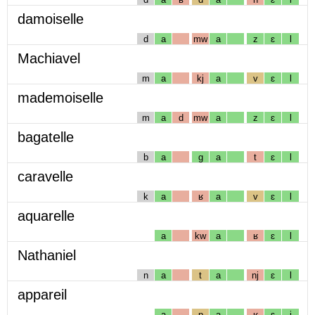
damoiselle
d
a
mw
a
z
ɛ
l
Machiavel
m
a
kj
a
v
ɛ
l
mademoiselle
m
a
d
mw
a
z
ɛ
l
bagatelle
b
a
g
a
t
ɛ
l
caravelle
k
a
ʁ
a
v
ɛ
l
aquarelle
a
kw
a
ʁ
ɛ
l
Nathaniel
n
a
t
a
nj
ɛ
l
appareil
a
p
a
ʁ
ɛ
j