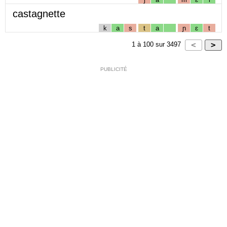
castagnette
k
a
s
t
a
ɲ
ɛ
t
1
à
100
sur
3497
PUBLICITÉ