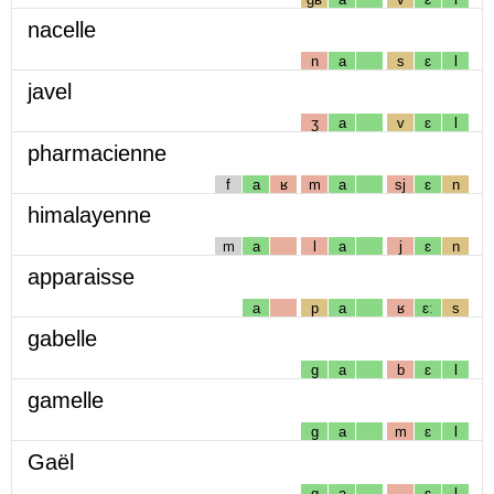
nacelle
n
a
s
ɛ
l
javel
ʒ
a
v
ɛ
l
pharmacienne
f
a
ʁ
m
a
sj
ɛ
n
himalayenne
m
a
l
a
j
ɛ
n
apparaisse
a
p
a
ʁ
ɛː
s
gabelle
g
a
b
ɛ
l
gamelle
g
a
m
ɛ
l
Gaël
g
a
ɛ
l