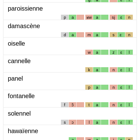
paroissienne
p
a
ʁw
a
sj
ɛ
n
damascène
d
a
m
a
s
ɛː
n
oiselle
w
a
z
ɛ
l
cannelle
k
a
n
ɛ
l
panel
p
a
n
ɛ
l
fontanelle
f
ɔ̃
t
a
n
ɛ
l
solennel
s
ɔ
l
a
n
ɛ
l
hawaïenne
a
w
a
j
ɛ
n