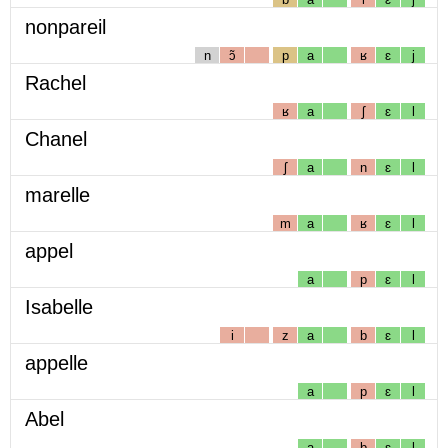
nonpareil
n
ɔ̃
p
a
ʁ
ɛ
j
Rachel
ʁ
a
ʃ
ɛ
l
Chanel
ʃ
a
n
ɛ
l
marelle
m
a
ʁ
ɛ
l
appel
a
p
ɛ
l
Isabelle
i
z
a
b
ɛ
l
appelle
a
p
ɛ
l
Abel
a
b
ɛ
l