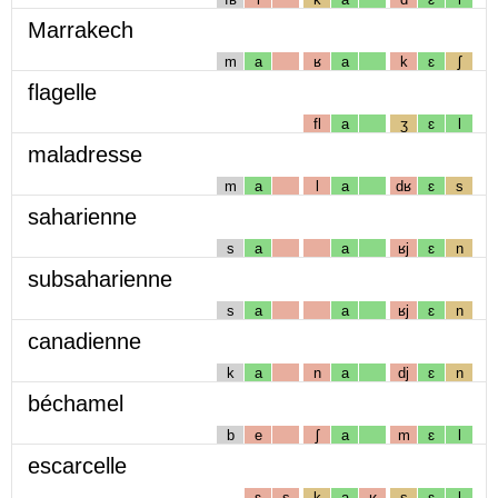
Marrakech
m
a
ʁ
a
k
ɛ
ʃ
flagelle
fl
a
ʒ
ɛ
l
maladresse
m
a
l
a
dʁ
ɛ
s
saharienne
s
a
a
ʁj
ɛ
n
subsaharienne
s
a
a
ʁj
ɛ
n
canadienne
k
a
n
a
dj
ɛ
n
béchamel
b
e
ʃ
a
m
ɛ
l
escarcelle
ɛ
s
k
a
ʁ
s
ɛ
l