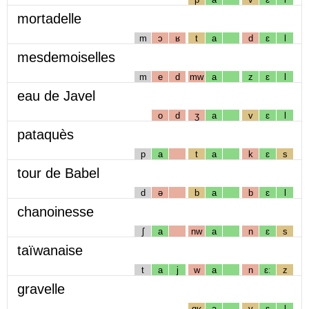
mortadelle
m
ɔ
ʁ
t
a
d
ɛ
l
mesdemoiselles
m
e
d
mw
a
z
ɛ
l
eau de Javel
o
d
ʒ
a
v
ɛ
l
pataquès
p
a
t
a
k
ɛ
s
tour de Babel
d
ə
b
a
b
ɛ
l
chanoinesse
ʃ
a
nw
a
n
ɛ
s
taïwanaise
t
a
j
w
a
n
ɛː
z
gravelle
gʁ
a
v
ɛ
l