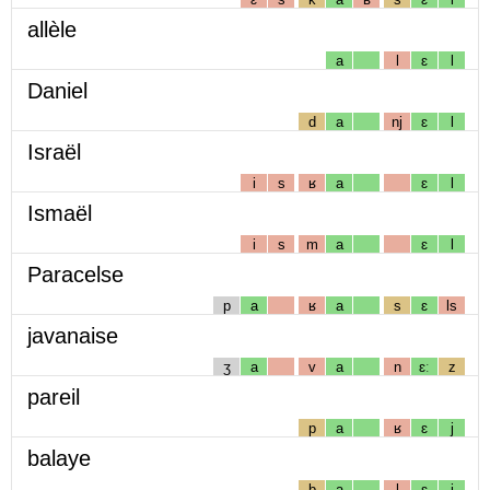
allèle
a
l
ɛ
l
Daniel
d
a
nj
ɛ
l
Israël
i
s
ʁ
a
ɛ
l
Ismaël
i
s
m
a
ɛ
l
Paracelse
p
a
ʁ
a
s
ɛ
ls
javanaise
ʒ
a
v
a
n
ɛː
z
pareil
p
a
ʁ
ɛ
j
balaye
b
a
l
ɛ
j