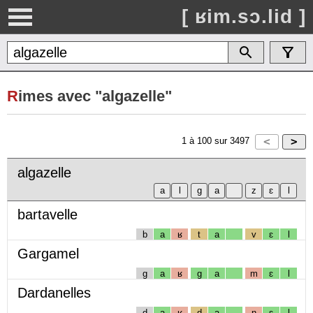
[ ʁim.sɔ.lid ]
R
imes avec "algazelle"
1
à
100
sur
3497
algazelle
bartavelle
b
a
ʁ
t
a
v
ɛ
l
Gargamel
g
a
ʁ
g
a
m
ɛ
l
Dardanelles
d
a
ʁ
d
a
n
ɛ
l