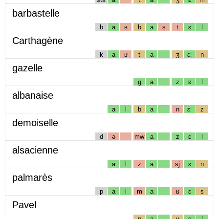
barbastelle
b
a
ʁ
b
a
s
t
ɛ
l
Carthagène
k
a
ʁ
t
a
ʒ
ɛː
n
gazelle
g
a
z
ɛ
l
albanaise
a
l
b
a
n
ɛː
z
demoiselle
d
ə
mw
a
z
ɛ
l
alsacienne
a
l
z
a
sj
ɛ
n
palmarès
p
a
l
m
a
ʁ
ɛ
s
Pavel
p
a
v
ɛ
l