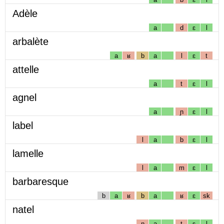
Adèle
a
d
ɛ
l
arbalète
a
ʁ
b
a
l
ɛ
t
attelle
a
t
ɛ
l
agnel
a
ɲ
ɛ
l
label
l
a
b
ɛ
l
lamelle
l
a
m
ɛ
l
barbaresque
b
a
ʁ
b
a
ʁ
ɛ
sk
natel
n
a
t
ɛ
l