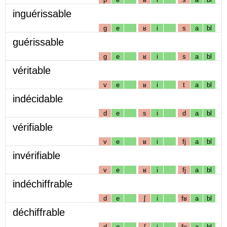
inguérissable
g
e
ʁ
i
s
a
bl
guérissable
g
e
ʁ
i
s
a
bl
véritable
v
e
ʁ
i
t
a
bl
indécidable
d
e
s
i
d
a
bl
vérifiable
v
e
ʁ
i
fj
a
bl
invérifiable
v
e
ʁ
i
fj
a
bl
indéchiffrable
d
e
ʃ
i
fʁ
a
bl
déchiffrable
d
e
ʃ
i
fʁ
a
bl