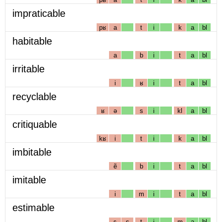
impraticable
pʁ
a
t
i
k
a
bl
habitable
a
b
i
t
a
bl
irritable
i
ʁ
i
t
a
bl
recyclable
ʁ
ə
s
i
kl
a
bl
critiquable
kʁ
i
t
i
k
a
bl
imbitable
ẽ
b
i
t
a
bl
imitable
i
m
i
t
a
bl
estimable
ɛ
s
t
i
m
a
bl