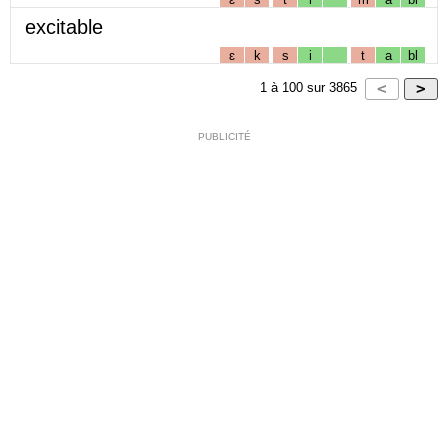
excitable
ɛ
k
s
i
t
a
bl
1
à
100
sur
3865
PUBLICITÉ