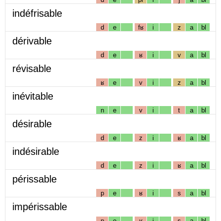
indéfrisable
d
e
fʁ
i
z
a
bl
dérivable
d
e
ʁ
i
v
a
bl
révisable
ʁ
e
v
i
z
a
bl
inévitable
n
e
v
i
t
a
bl
désirable
d
e
z
i
ʁ
a
bl
indésirable
d
e
z
i
ʁ
a
bl
périssable
p
e
ʁ
i
s
a
bl
impérissable
p
e
ʁ
i
s
a
bl