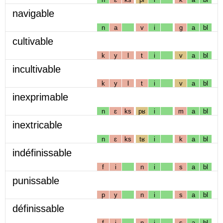
navigable
n
a
v
i
g
a
bl
cultivable
k
y
l
t
i
v
a
bl
incultivable
k
y
l
t
i
v
a
bl
inexprimable
n
ɛ
ks
pʁ
i
m
a
bl
inextricable
n
ɛ
ks
tʁ
i
k
a
bl
indéfinissable
f
i
n
i
s
a
bl
punissable
p
y
n
i
s
a
bl
définissable
f
i
n
i
s
a
bl