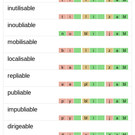
inutilisable
t
i
l
i
z
a
bl
inoubliable
n
u
bl
i
j
a
bl
mobilisable
b
i
l
i
z
a
bl
localisable
k
a
l
i
z
a
bl
repliable
ʁ
ə
pl
i
j
a
bl
publiable
p
y
bl
i
j
a
bl
impubliable
p
y
bl
i
j
a
bl
dirigeable
d
i
ʁ
i
ʒ
a
bl