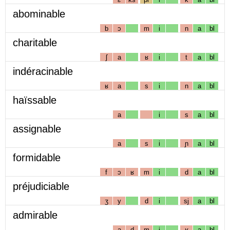
abominable
b
ɔ
m
i
n
a
bl
charitable
ʃ
a
ʁ
i
t
a
bl
indéracinable
ʁ
a
s
i
n
a
bl
haïssable
a
i
s
a
bl
assignable
a
s
i
ɲ
a
bl
formidable
f
ɔ
ʁ
m
i
d
a
bl
préjudiciable
ʒ
y
d
i
sj
a
bl
admirable
a
d
m
i
ʁ
a
bl