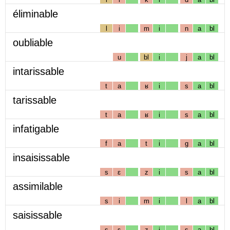
éliminable
l
i
m
i
n
a
bl
oubliable
u
bl
i
j
a
bl
intarissable
t
a
ʁ
i
s
a
bl
tarissable
t
a
ʁ
i
s
a
bl
infatigable
f
a
t
i
g
a
bl
insaisissable
s
ɛ
z
i
s
a
bl
assimilable
s
i
m
i
l
a
bl
saisissable
s
ɛ
z
i
s
a
bl