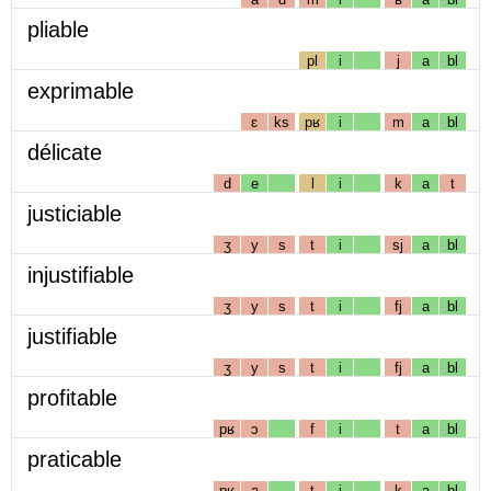
pliable
pl
i
j
a
bl
exprimable
ɛ
ks
pʁ
i
m
a
bl
délicate
d
e
l
i
k
a
t
justiciable
ʒ
y
s
t
i
sj
a
bl
injustifiable
ʒ
y
s
t
i
fj
a
bl
justifiable
ʒ
y
s
t
i
fj
a
bl
profitable
pʁ
ɔ
f
i
t
a
bl
praticable
pʁ
a
t
i
k
a
bl