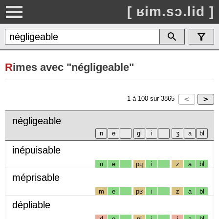
[ ʁim.sɔ.lid ]
R
imes avec "négligeable"
1
à
100
sur
3865
négligeable
inépuisable
n
e
pɥ
i
z
a
bl
méprisable
m
e
pʁ
i
z
a
bl
dépliable
d
e
pl
i
j
a
bl