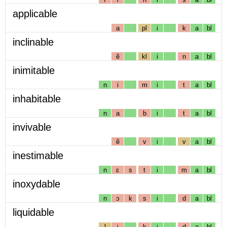
applicable
a
pl
i
k
a
bl
inclinable
ẽ
kl
i
n
a
bl
inimitable
n
i
m
i
t
a
bl
inhabitable
n
a
b
i
t
a
bl
invivable
ẽ
v
i
v
a
bl
inestimable
n
ɛ
s
t
i
m
a
bl
inoxydable
n
ɔ
k
s
i
d
a
bl
liquidable
l
i
k
i
d
a
bl