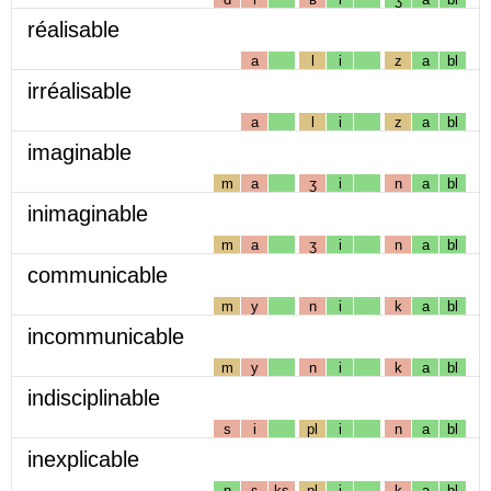
réalisable
a
l
i
z
a
bl
irréalisable
a
l
i
z
a
bl
imaginable
m
a
ʒ
i
n
a
bl
inimaginable
m
a
ʒ
i
n
a
bl
communicable
m
y
n
i
k
a
bl
incommunicable
m
y
n
i
k
a
bl
indisciplinable
s
i
pl
i
n
a
bl
inexplicable
n
ɛ
ks
pl
i
k
a
bl