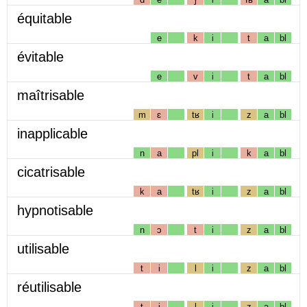
équitable
e
k
i
t
a
bl
évitable
e
v
i
t
a
bl
maîtrisable
m
ɛ
tʁ
i
z
a
bl
inapplicable
n
a
pl
i
k
a
bl
cicatrisable
k
a
tʁ
i
z
a
bl
hypnotisable
n
ɔ
t
i
z
a
bl
utilisable
t
i
l
i
z
a
bl
réutilisable
t
i
l
i
z
a
bl