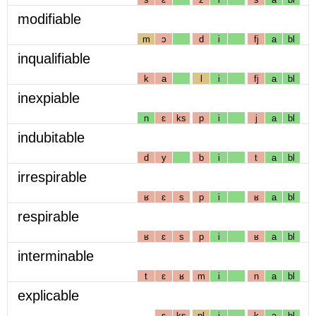
modifiable
m
ɔ
d
i
fj
a
bl
inqualifiable
k
a
l
i
fj
a
bl
inexpiable
n
ɛ
ks
p
i
j
a
bl
indubitable
d
y
b
i
t
a
bl
irrespirable
ʁ
ɛ
s
p
i
ʁ
a
bl
respirable
ʁ
ɛ
s
p
i
ʁ
a
bl
interminable
t
ɛ
ʁ
m
i
n
a
bl
explicable
ɛ
ks
pl
i
k
a
bl