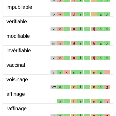
impubliable
p
y
bl
i
j
a
bl
vérifiable
v
e
ʁ
i
fj
a
bl
modifiable
m
ɔ
d
i
fj
a
bl
invérifiable
v
e
ʁ
i
fj
a
bl
vaccinal
v
a
k
s
i
n
a
l
voisinage
vw
a
z
i
n
a
ʒ
affinage
a
f
i
n
a
ʒ
raffinage
ʁ
a
f
i
n
a
ʒ