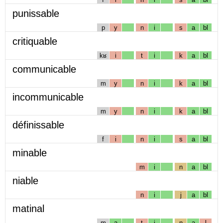
punissable
p
y
n
i
s
a
bl
critiquable
kʁ
i
t
i
k
a
bl
communicable
m
y
n
i
k
a
bl
incommunicable
m
y
n
i
k
a
bl
définissable
f
i
n
i
s
a
bl
minable
m
i
n
a
bl
niable
n
i
j
a
bl
matinal
m
a
t
i
n
a
l