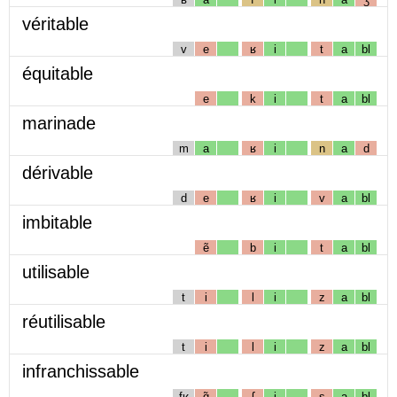
véritable
v
e
ʁ
i
t
a
bl
équitable
e
k
i
t
a
bl
marinade
m
a
ʁ
i
n
a
d
dérivable
d
e
ʁ
i
v
a
bl
imbitable
ẽ
b
i
t
a
bl
utilisable
t
i
l
i
z
a
bl
réutilisable
t
i
l
i
z
a
bl
infranchissable
fʁ
ɑ̃
ʃ
i
s
a
bl