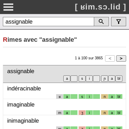
[ ʁim.sɔ.lid ]
R
imes avec "assignable"
1
à
100
sur
3865
assignable
indéracinable
ʁ
a
s
i
n
a
bl
imaginable
m
a
ʒ
i
n
a
bl
inimaginable
m
a
ʒ
i
n
a
bl