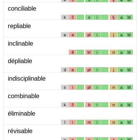
conciliable
k
ɔ̃
s
i
lj
a
bl
repliable
ʁ
ə
pl
i
j
a
bl
inclinable
ẽ
kl
i
n
a
bl
dépliable
d
e
pl
i
j
a
bl
indisciplinable
s
i
pl
i
n
a
bl
combinable
k
ɔ̃
b
i
n
a
bl
éliminable
l
i
m
i
n
a
bl
révisable
ʁ
e
v
i
z
a
bl