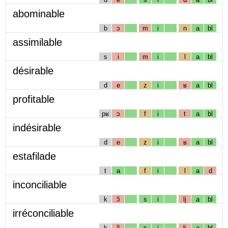
abominable
b
ɔ
m
i
n
a
bl
assimilable
s
i
m
i
l
a
bl
désirable
d
e
z
i
ʁ
a
bl
profitable
pʁ
ɔ
f
i
t
a
bl
indésirable
d
e
z
i
ʁ
a
bl
estafilade
t
a
f
i
l
a
d
inconciliable
k
ɔ̃
s
i
lj
a
bl
irréconciliable
k
ɔ̃
s
i
lj
a
bl