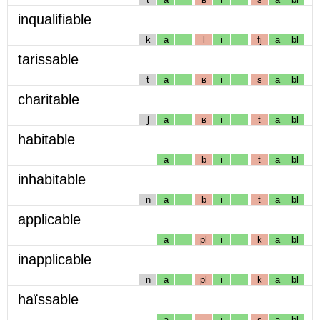
inqualifiable
k
a
l
i
fj
a
bl
tarissable
t
a
ʁ
i
s
a
bl
charitable
ʃ
a
ʁ
i
t
a
bl
habitable
a
b
i
t
a
bl
inhabitable
n
a
b
i
t
a
bl
applicable
a
pl
i
k
a
bl
inapplicable
n
a
pl
i
k
a
bl
haïssable
a
i
s
a
bl