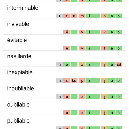
interminable
t
ɛ
ʁ
m
i
n
a
bl
invivable
ẽ
v
i
v
a
bl
évitable
e
v
i
t
a
bl
nasillarde
n
a
z
i
j
a
ʁd
inexpiable
n
ɛ
ks
p
i
j
a
bl
inoubliable
n
u
bl
i
j
a
bl
oubliable
u
bl
i
j
a
bl
publiable
p
y
bl
i
j
a
bl