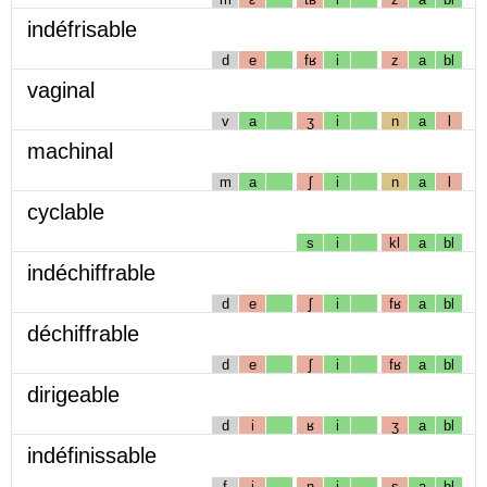
indéfrisable
d
e
fʁ
i
z
a
bl
vaginal
v
a
ʒ
i
n
a
l
machinal
m
a
ʃ
i
n
a
l
cyclable
s
i
kl
a
bl
indéchiffrable
d
e
ʃ
i
fʁ
a
bl
déchiffrable
d
e
ʃ
i
fʁ
a
bl
dirigeable
d
i
ʁ
i
ʒ
a
bl
indéfinissable
f
i
n
i
s
a
bl