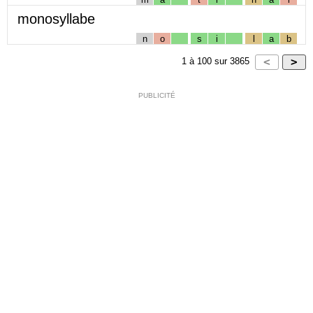
monosyllabe
n
o
s
i
l
a
b
1
à
100
sur
3865
PUBLICITÉ