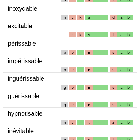
inoxydable
n
ɔ
k
s
i
d
a
bl
excitable
ɛ
k
s
i
t
a
bl
périssable
p
e
ʁ
i
s
a
bl
impérissable
p
e
ʁ
i
s
a
bl
inguérissable
g
e
ʁ
i
s
a
bl
guérissable
g
e
ʁ
i
s
a
bl
hypnotisable
n
ɔ
t
i
z
a
bl
inévitable
n
e
v
i
t
a
bl