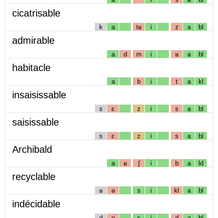
cicatrisable
k
a
tʁ
i
z
a
bl
admirable
a
d
m
i
ʁ
a
bl
habitacle
a
b
i
t
a
kl
insaisissable
s
ɛ
z
i
s
a
bl
saisissable
s
ɛ
z
i
s
a
bl
Archibald
a
ʁ
ʃ
i
b
a
ld
recyclable
ʁ
ə
s
i
kl
a
bl
indécidable
d
e
s
i
d
a
bl