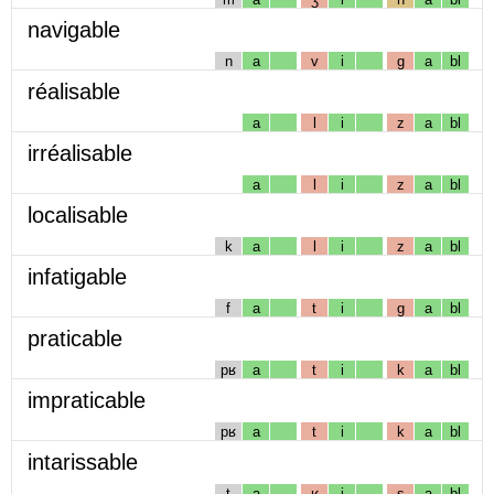
navigable
n
a
v
i
g
a
bl
réalisable
a
l
i
z
a
bl
irréalisable
a
l
i
z
a
bl
localisable
k
a
l
i
z
a
bl
infatigable
f
a
t
i
g
a
bl
praticable
pʁ
a
t
i
k
a
bl
impraticable
pʁ
a
t
i
k
a
bl
intarissable
t
a
ʁ
i
s
a
bl