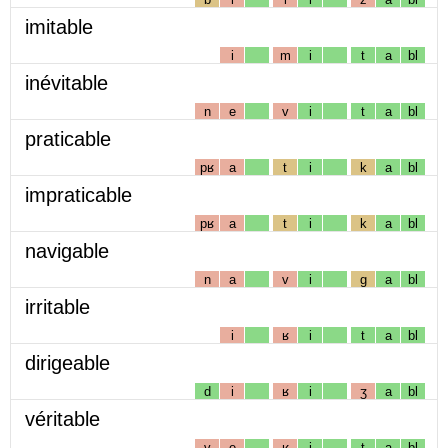
imitable
i
m
i
t
a
bl
inévitable
n
e
v
i
t
a
bl
praticable
pʁ
a
t
i
k
a
bl
impraticable
pʁ
a
t
i
k
a
bl
navigable
n
a
v
i
g
a
bl
irritable
i
ʁ
i
t
a
bl
dirigeable
d
i
ʁ
i
ʒ
a
bl
véritable
v
e
ʁ
i
t
a
bl