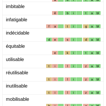
imbitable
ẽ
b
i
t
a
bl
infatigable
f
a
t
i
g
a
bl
indécidable
d
e
s
i
d
a
bl
équitable
e
k
i
t
a
bl
utilisable
t
i
l
i
z
a
bl
réutilisable
t
i
l
i
z
a
bl
inutilisable
t
i
l
i
z
a
bl
mobilisable
b
i
l
i
z
a
bl