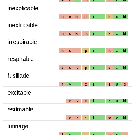
inexplicable
n
ɛ
ks
pl
i
k
a
bl
inextricable
n
ɛ
ks
tʁ
i
k
a
bl
irrespirable
ʁ
ɛ
s
p
i
ʁ
a
bl
respirable
ʁ
ɛ
s
p
i
ʁ
a
bl
fusillade
f
y
z
i
j
a
d
excitable
ɛ
k
s
i
t
a
bl
estimable
ɛ
s
t
i
m
a
bl
lutinage
l
y
t
i
n
a
ʒ