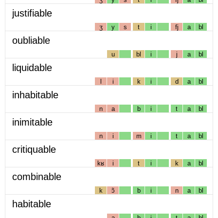
justifiable
ʒ
y
s
t
i
fj
a
bl
oubliable
u
bl
i
j
a
bl
liquidable
l
i
k
i
d
a
bl
inhabitable
n
a
b
i
t
a
bl
inimitable
n
i
m
i
t
a
bl
critiquable
kʁ
i
t
i
k
a
bl
combinable
k
ɔ̃
b
i
n
a
bl
habitable
a
b
i
t
a
bl