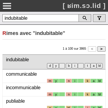
[ ʁim.sɔ.lid ]
R
imes avec "indubitable"
1
à
100
sur
3865
indubitable
communicable
m
y
n
i
k
a
bl
incommunicable
m
y
n
i
k
a
bl
publiable
p
y
bl
i
j
a
bl