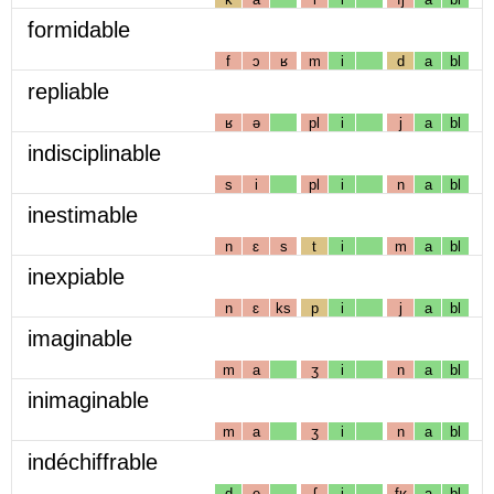
formidable
f
ɔ
ʁ
m
i
d
a
bl
repliable
ʁ
ə
pl
i
j
a
bl
indisciplinable
s
i
pl
i
n
a
bl
inestimable
n
ɛ
s
t
i
m
a
bl
inexpiable
n
ɛ
ks
p
i
j
a
bl
imaginable
m
a
ʒ
i
n
a
bl
inimaginable
m
a
ʒ
i
n
a
bl
indéchiffrable
d
e
ʃ
i
fʁ
a
bl