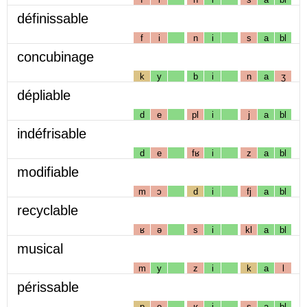
définissable
f
i
n
i
s
a
bl
concubinage
k
y
b
i
n
a
ʒ
dépliable
d
e
pl
i
j
a
bl
indéfrisable
d
e
fʁ
i
z
a
bl
modifiable
m
ɔ
d
i
fj
a
bl
recyclable
ʁ
ə
s
i
kl
a
bl
musical
m
y
z
i
k
a
l
périssable
p
e
ʁ
i
s
a
bl