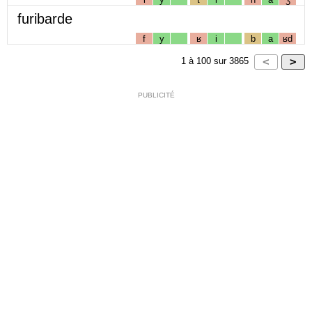
furibarde
f
y
ʁ
i
b
a
ʁd
1
à
100
sur
3865
PUBLICITÉ