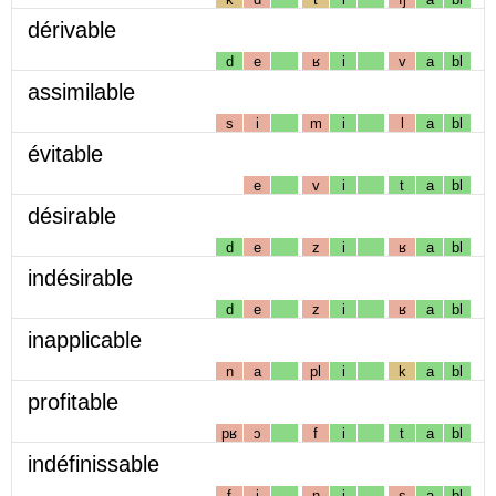
dérivable
d
e
ʁ
i
v
a
bl
assimilable
s
i
m
i
l
a
bl
évitable
e
v
i
t
a
bl
désirable
d
e
z
i
ʁ
a
bl
indésirable
d
e
z
i
ʁ
a
bl
inapplicable
n
a
pl
i
k
a
bl
profitable
pʁ
ɔ
f
i
t
a
bl
indéfinissable
f
i
n
i
s
a
bl