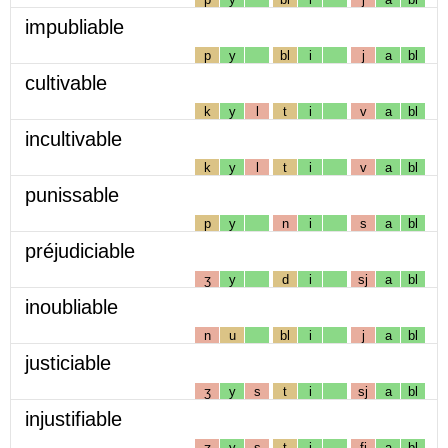
impubliable
p
y
bl
i
j
a
bl
cultivable
k
y
l
t
i
v
a
bl
incultivable
k
y
l
t
i
v
a
bl
punissable
p
y
n
i
s
a
bl
préjudiciable
ʒ
y
d
i
sj
a
bl
inoubliable
n
u
bl
i
j
a
bl
justiciable
ʒ
y
s
t
i
sj
a
bl
injustifiable
ʒ
y
s
t
i
fj
a
bl