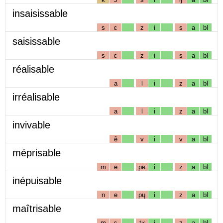
insaisissable
s
ɛ
z
i
s
a
bl
saisissable
s
ɛ
z
i
s
a
bl
réalisable
a
l
i
z
a
bl
irréalisable
a
l
i
z
a
bl
invivable
ẽ
v
i
v
a
bl
méprisable
m
e
pʁ
i
z
a
bl
inépuisable
n
e
pɥ
i
z
a
bl
maîtrisable
m
ɛ
tʁ
i
z
a
bl