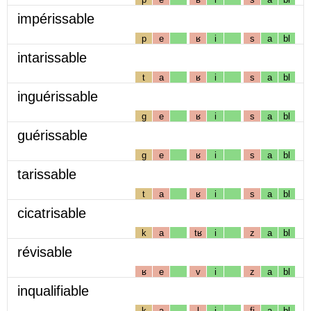
impérissable
p
e
ʁ
i
s
a
bl
intarissable
t
a
ʁ
i
s
a
bl
inguérissable
g
e
ʁ
i
s
a
bl
guérissable
g
e
ʁ
i
s
a
bl
tarissable
t
a
ʁ
i
s
a
bl
cicatrisable
k
a
tʁ
i
z
a
bl
révisable
ʁ
e
v
i
z
a
bl
inqualifiable
k
a
l
i
fj
a
bl