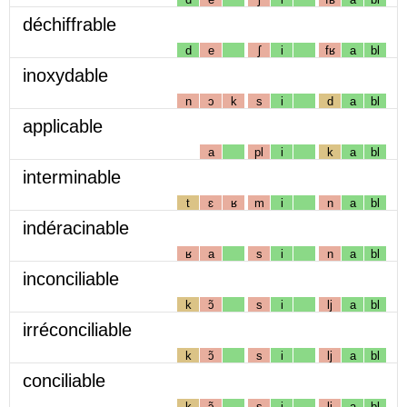
déchiffrable
d
e
ʃ
i
fʁ
a
bl
inoxydable
n
ɔ
k
s
i
d
a
bl
applicable
a
pl
i
k
a
bl
interminable
t
ɛ
ʁ
m
i
n
a
bl
indéracinable
ʁ
a
s
i
n
a
bl
inconciliable
k
ɔ̃
s
i
lj
a
bl
irréconciliable
k
ɔ̃
s
i
lj
a
bl
conciliable
k
ɔ̃
s
i
lj
a
bl