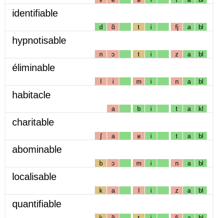
identifiable
d
ɑ̃
t
i
fj
a
bl
hypnotisable
n
ɔ
t
i
z
a
bl
éliminable
l
i
m
i
n
a
bl
habitacle
a
b
i
t
a
kl
charitable
ʃ
a
ʁ
i
t
a
bl
abominable
b
ɔ
m
i
n
a
bl
localisable
k
a
l
i
z
a
bl
quantifiable
k
ɑ̃
t
i
fj
a
bl