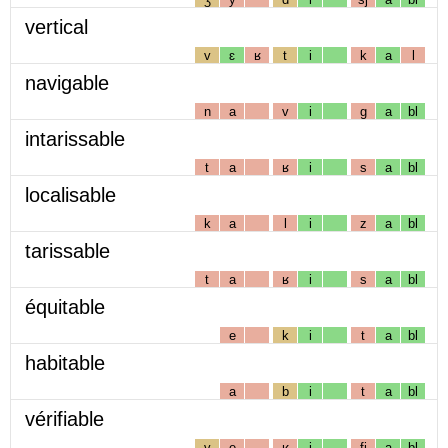
vertical
v
ɛ
ʁ
t
i
k
a
l
navigable
n
a
v
i
g
a
bl
intarissable
t
a
ʁ
i
s
a
bl
localisable
k
a
l
i
z
a
bl
tarissable
t
a
ʁ
i
s
a
bl
équitable
e
k
i
t
a
bl
habitable
a
b
i
t
a
bl
vérifiable
v
e
ʁ
i
fj
a
bl