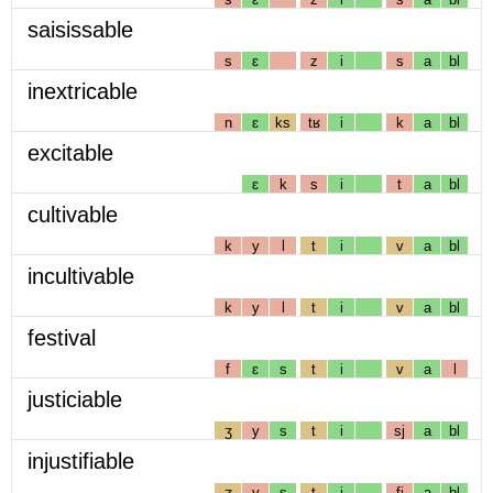
saisissable
s
ɛ
z
i
s
a
bl
inextricable
n
ɛ
ks
tʁ
i
k
a
bl
excitable
ɛ
k
s
i
t
a
bl
cultivable
k
y
l
t
i
v
a
bl
incultivable
k
y
l
t
i
v
a
bl
festival
f
ɛ
s
t
i
v
a
l
justiciable
ʒ
y
s
t
i
sj
a
bl
injustifiable
ʒ
y
s
t
i
fj
a
bl