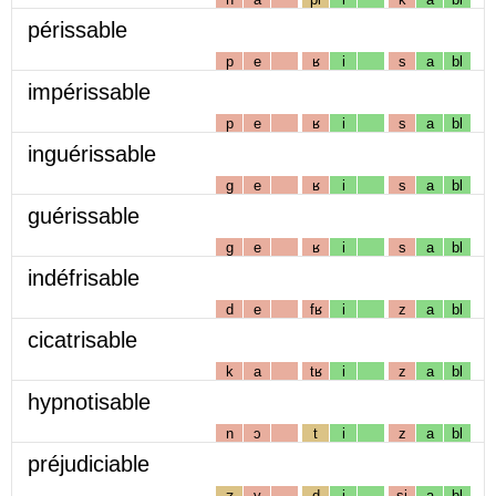
périssable
p
e
ʁ
i
s
a
bl
impérissable
p
e
ʁ
i
s
a
bl
inguérissable
g
e
ʁ
i
s
a
bl
guérissable
g
e
ʁ
i
s
a
bl
indéfrisable
d
e
fʁ
i
z
a
bl
cicatrisable
k
a
tʁ
i
z
a
bl
hypnotisable
n
ɔ
t
i
z
a
bl
préjudiciable
ʒ
y
d
i
sj
a
bl