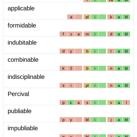
applicable
a
pl
i
k
a
bl
formidable
f
ɔ
ʁ
m
i
d
a
bl
indubitable
d
y
b
i
t
a
bl
combinable
k
ɔ̃
b
i
n
a
bl
indisciplinable
s
i
pl
i
n
a
bl
Percival
p
ɛ
ʁ
s
i
v
a
l
publiable
p
y
bl
i
j
a
bl
impubliable
p
y
bl
i
j
a
bl