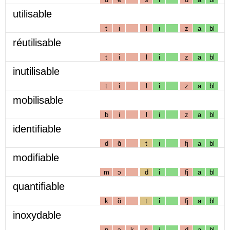
utilisable
t
i
l
i
z
a
bl
réutilisable
t
i
l
i
z
a
bl
inutilisable
t
i
l
i
z
a
bl
mobilisable
b
i
l
i
z
a
bl
identifiable
d
ɑ̃
t
i
fj
a
bl
modifiable
m
ɔ
d
i
fj
a
bl
quantifiable
k
ɑ̃
t
i
fj
a
bl
inoxydable
n
ɔ
k
s
i
d
a
bl