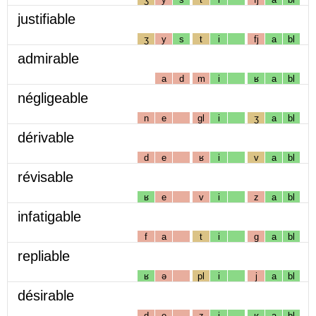
justifiable
ʒ
y
s
t
i
fj
a
bl
admirable
a
d
m
i
ʁ
a
bl
négligeable
n
e
gl
i
ʒ
a
bl
dérivable
d
e
ʁ
i
v
a
bl
révisable
ʁ
e
v
i
z
a
bl
infatigable
f
a
t
i
g
a
bl
repliable
ʁ
ə
pl
i
j
a
bl
désirable
d
e
z
i
ʁ
a
bl