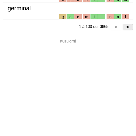
germinal
ʒ
ɛ
ʁ
m
i
n
a
l
1
à
100
sur
3865
PUBLICITÉ