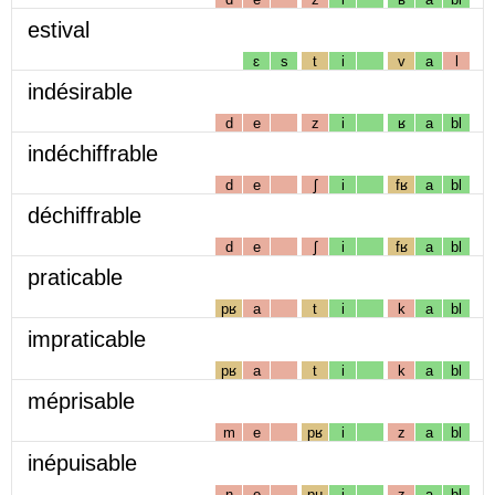
estival
ɛ
s
t
i
v
a
l
indésirable
d
e
z
i
ʁ
a
bl
indéchiffrable
d
e
ʃ
i
fʁ
a
bl
déchiffrable
d
e
ʃ
i
fʁ
a
bl
praticable
pʁ
a
t
i
k
a
bl
impraticable
pʁ
a
t
i
k
a
bl
méprisable
m
e
pʁ
i
z
a
bl
inépuisable
n
e
pɥ
i
z
a
bl