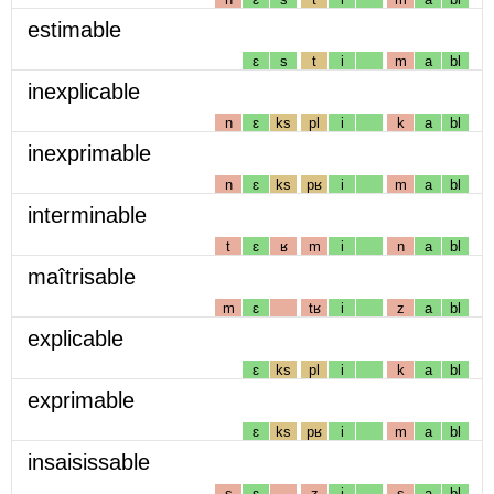
estimable
ɛ
s
t
i
m
a
bl
inexplicable
n
ɛ
ks
pl
i
k
a
bl
inexprimable
n
ɛ
ks
pʁ
i
m
a
bl
interminable
t
ɛ
ʁ
m
i
n
a
bl
maîtrisable
m
ɛ
tʁ
i
z
a
bl
explicable
ɛ
ks
pl
i
k
a
bl
exprimable
ɛ
ks
pʁ
i
m
a
bl
insaisissable
s
ɛ
z
i
s
a
bl