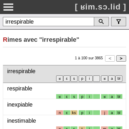
[ ʁim.sɔ.lid ]
R
imes avec "irrespirable"
1
à
100
sur
3865
irrespirable
respirable
ʁ
ɛ
s
p
i
ʁ
a
bl
inexpiable
n
ɛ
ks
p
i
j
a
bl
inestimable
n
ɛ
s
t
i
m
a
bl