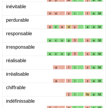
inévitable
n
e
v
i
t
a
bl
perdurable
p
ɛ
ʁ
d
y
ʁ
a
bl
responsable
ʁ
ɛ
s
p
ɔ̃
s
a
bl
irresponsable
ʁ
ɛ
s
p
ɔ̃
s
a
bl
réalisable
a
l
i
z
a
bl
irréalisable
a
l
i
z
a
bl
chiffrable
ʃ
i
fʁ
a
bl
indéfinissable
f
i
n
i
s
a
bl