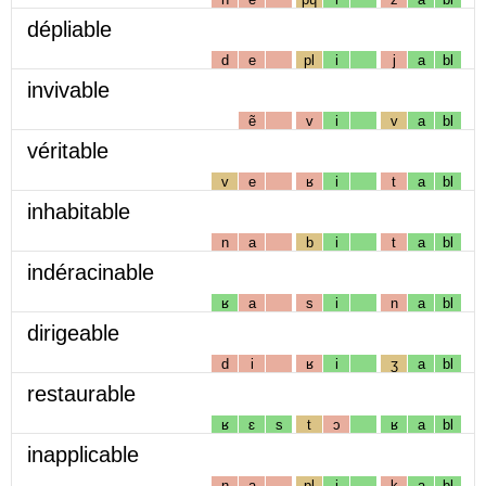
dépliable
d
e
pl
i
j
a
bl
invivable
ẽ
v
i
v
a
bl
véritable
v
e
ʁ
i
t
a
bl
inhabitable
n
a
b
i
t
a
bl
indéracinable
ʁ
a
s
i
n
a
bl
dirigeable
d
i
ʁ
i
ʒ
a
bl
restaurable
ʁ
ɛ
s
t
ɔ
ʁ
a
bl
inapplicable
n
a
pl
i
k
a
bl