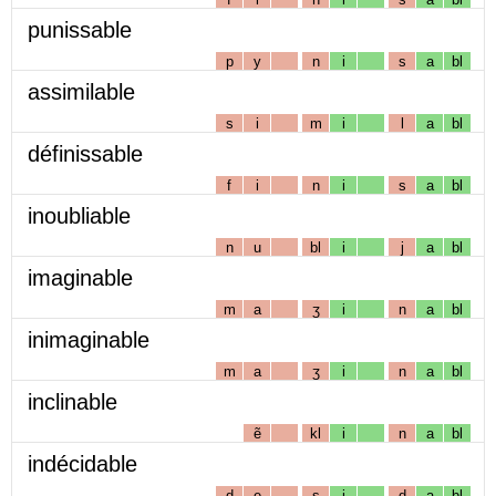
punissable
p
y
n
i
s
a
bl
assimilable
s
i
m
i
l
a
bl
définissable
f
i
n
i
s
a
bl
inoubliable
n
u
bl
i
j
a
bl
imaginable
m
a
ʒ
i
n
a
bl
inimaginable
m
a
ʒ
i
n
a
bl
inclinable
ẽ
kl
i
n
a
bl
indécidable
d
e
s
i
d
a
bl