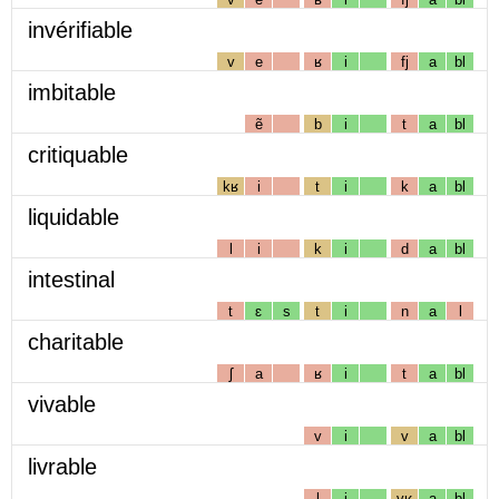
invérifiable
v
e
ʁ
i
fj
a
bl
imbitable
ẽ
b
i
t
a
bl
critiquable
kʁ
i
t
i
k
a
bl
liquidable
l
i
k
i
d
a
bl
intestinal
t
ɛ
s
t
i
n
a
l
charitable
ʃ
a
ʁ
i
t
a
bl
vivable
v
i
v
a
bl
livrable
l
i
vʁ
a
bl