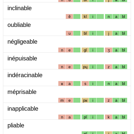
inclinable
ẽ
kl
i
n
a
bl
oubliable
u
bl
i
j
a
bl
négligeable
n
e
gl
i
ʒ
a
bl
inépuisable
n
e
pɥ
i
z
a
bl
indéracinable
ʁ
a
s
i
n
a
bl
méprisable
m
e
pʁ
i
z
a
bl
inapplicable
n
a
pl
i
k
a
bl
pliable
pl
i
j
a
bl