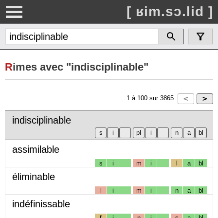
[ ʁim.sɔ.lid ]
R
imes avec "indisciplinable"
1
à
100
sur
3865
indisciplinable
assimilable
s
i
m
i
l
a
bl
éliminable
l
i
m
i
n
a
bl
indéfinissable
f
i
n
i
s
a
bl