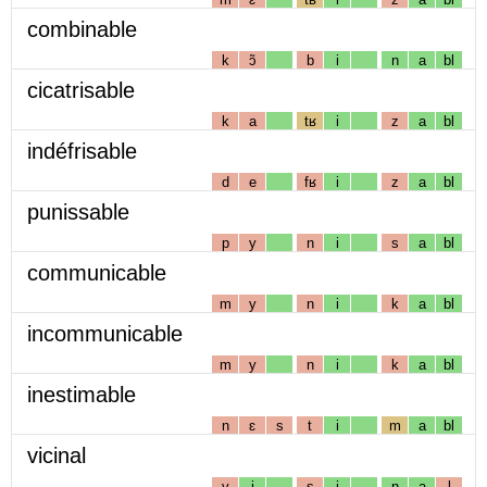
combinable
k
ɔ̃
b
i
n
a
bl
cicatrisable
k
a
tʁ
i
z
a
bl
indéfrisable
d
e
fʁ
i
z
a
bl
punissable
p
y
n
i
s
a
bl
communicable
m
y
n
i
k
a
bl
incommunicable
m
y
n
i
k
a
bl
inestimable
n
ɛ
s
t
i
m
a
bl
vicinal
v
i
s
i
n
a
l