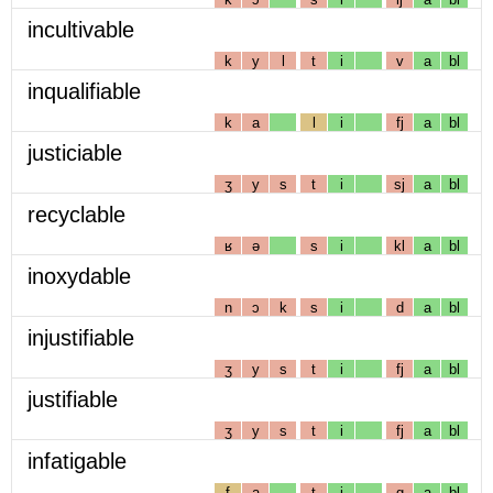
incultivable
k
y
l
t
i
v
a
bl
inqualifiable
k
a
l
i
fj
a
bl
justiciable
ʒ
y
s
t
i
sj
a
bl
recyclable
ʁ
ə
s
i
kl
a
bl
inoxydable
n
ɔ
k
s
i
d
a
bl
injustifiable
ʒ
y
s
t
i
fj
a
bl
justifiable
ʒ
y
s
t
i
fj
a
bl
infatigable
f
a
t
i
g
a
bl