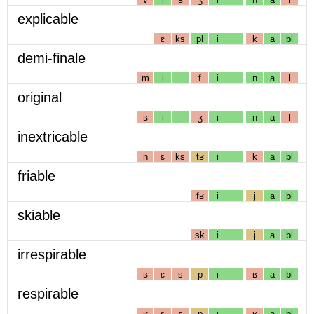
explicable
ɛ
ks
pl
i
k
a
bl
demi-finale
m
i
f
i
n
a
l
original
ʁ
i
ʒ
i
n
a
l
inextricable
n
ɛ
ks
tʁ
i
k
a
bl
friable
fʁ
i
j
a
bl
skiable
sk
i
j
a
bl
irrespirable
ʁ
ɛ
s
p
i
ʁ
a
bl
respirable
ʁ
ɛ
s
p
i
ʁ
a
bl