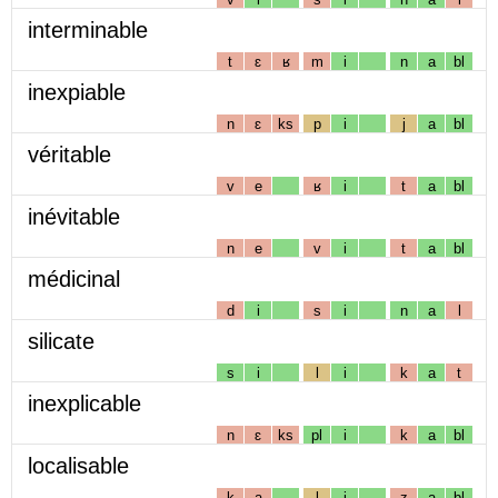
interminable
t
ɛ
ʁ
m
i
n
a
bl
inexpiable
n
ɛ
ks
p
i
j
a
bl
véritable
v
e
ʁ
i
t
a
bl
inévitable
n
e
v
i
t
a
bl
médicinal
d
i
s
i
n
a
l
silicate
s
i
l
i
k
a
t
inexplicable
n
ɛ
ks
pl
i
k
a
bl
localisable
k
a
l
i
z
a
bl