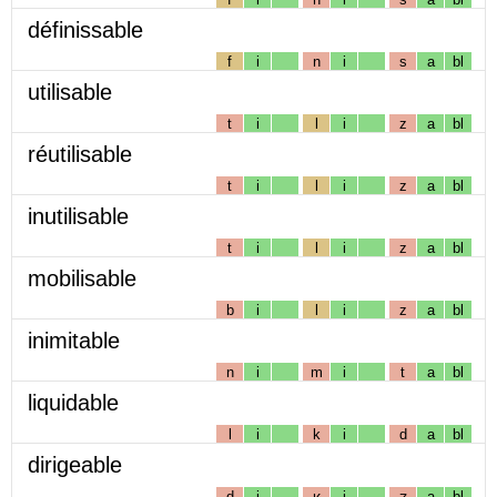
définissable
f
i
n
i
s
a
bl
utilisable
t
i
l
i
z
a
bl
réutilisable
t
i
l
i
z
a
bl
inutilisable
t
i
l
i
z
a
bl
mobilisable
b
i
l
i
z
a
bl
inimitable
n
i
m
i
t
a
bl
liquidable
l
i
k
i
d
a
bl
dirigeable
d
i
ʁ
i
ʒ
a
bl