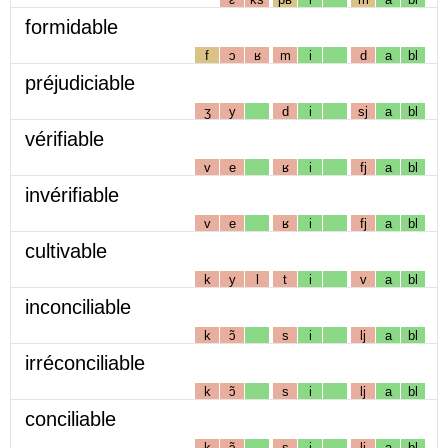
formidable
f
ɔ
ʁ
m
i
d
a
bl
préjudiciable
ʒ
y
d
i
sj
a
bl
vérifiable
v
e
ʁ
i
fj
a
bl
invérifiable
v
e
ʁ
i
fj
a
bl
cultivable
k
y
l
t
i
v
a
bl
inconciliable
k
ɔ̃
s
i
lj
a
bl
irréconciliable
k
ɔ̃
s
i
lj
a
bl
conciliable
k
ɔ̃
s
i
lj
a
bl