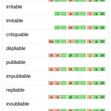
irritable
i
ʁ
i
t
a
bl
imitable
i
m
i
t
a
bl
critiquable
kʁ
i
t
i
k
a
bl
dépliable
d
e
pl
i
j
a
bl
publiable
p
y
bl
i
j
a
bl
impubliable
p
y
bl
i
j
a
bl
repliable
ʁ
ə
pl
i
j
a
bl
inoubliable
n
u
bl
i
j
a
bl