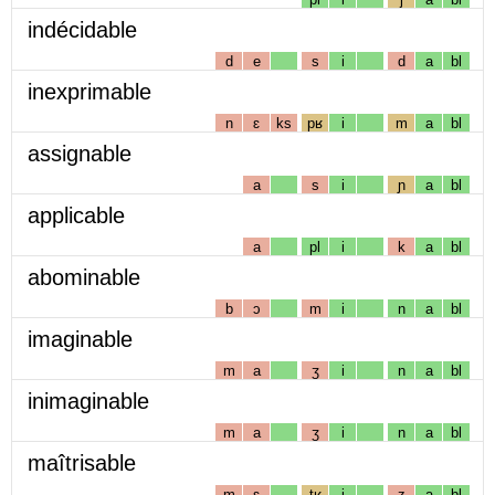
indécidable
d
e
s
i
d
a
bl
inexprimable
n
ɛ
ks
pʁ
i
m
a
bl
assignable
a
s
i
ɲ
a
bl
applicable
a
pl
i
k
a
bl
abominable
b
ɔ
m
i
n
a
bl
imaginable
m
a
ʒ
i
n
a
bl
inimaginable
m
a
ʒ
i
n
a
bl
maîtrisable
m
ɛ
tʁ
i
z
a
bl