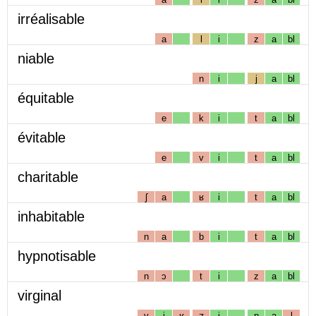
irréalisable
a
l
i
z
a
bl
niable
n
i
j
a
bl
équitable
e
k
i
t
a
bl
évitable
e
v
i
t
a
bl
charitable
ʃ
a
ʁ
i
t
a
bl
inhabitable
n
a
b
i
t
a
bl
hypnotisable
n
ɔ
t
i
z
a
bl
virginal
v
i
ʁ
ʒ
i
n
a
l