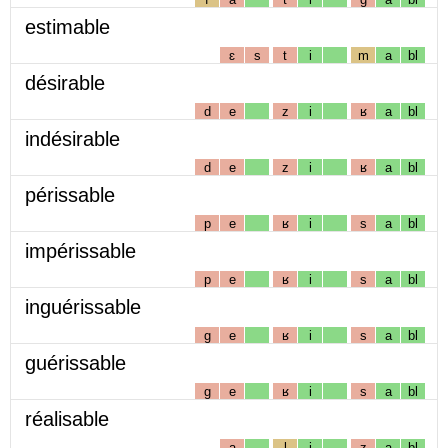
estimable
ɛ
s
t
i
m
a
bl
désirable
d
e
z
i
ʁ
a
bl
indésirable
d
e
z
i
ʁ
a
bl
périssable
p
e
ʁ
i
s
a
bl
impérissable
p
e
ʁ
i
s
a
bl
inguérissable
g
e
ʁ
i
s
a
bl
guérissable
g
e
ʁ
i
s
a
bl
réalisable
a
l
i
z
a
bl