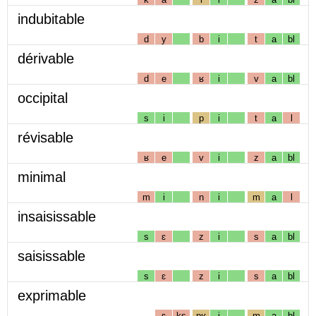
indubitable
d
y
b
i
t
a
bl
dérivable
d
e
ʁ
i
v
a
bl
occipital
s
i
p
i
t
a
l
révisable
ʁ
e
v
i
z
a
bl
minimal
m
i
n
i
m
a
l
insaisissable
s
ɛ
z
i
s
a
bl
saisissable
s
ɛ
z
i
s
a
bl
exprimable
ɛ
ks
pʁ
i
m
a
bl