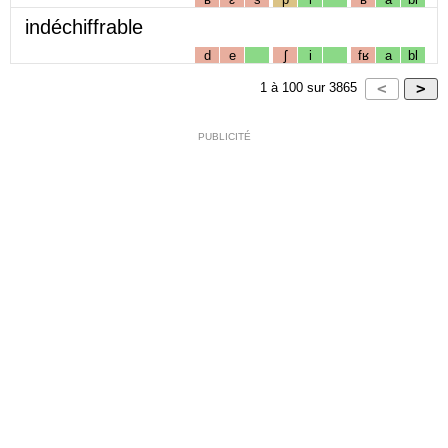
indéchiffrable
d
e
ʃ
i
fʁ
a
bl
1
à
100
sur
3865
PUBLICITÉ