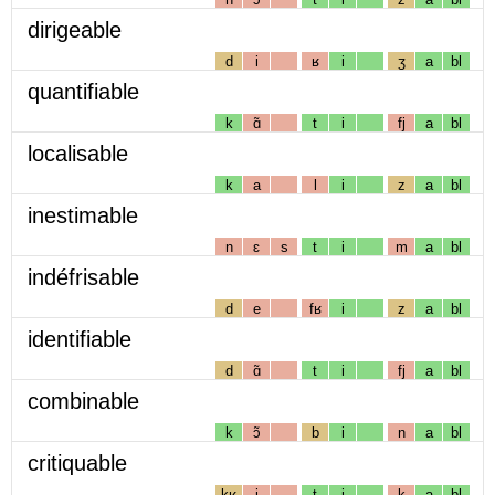
dirigeable
d
i
ʁ
i
ʒ
a
bl
quantifiable
k
ɑ̃
t
i
fj
a
bl
localisable
k
a
l
i
z
a
bl
inestimable
n
ɛ
s
t
i
m
a
bl
indéfrisable
d
e
fʁ
i
z
a
bl
identifiable
d
ɑ̃
t
i
fj
a
bl
combinable
k
ɔ̃
b
i
n
a
bl
critiquable
kʁ
i
t
i
k
a
bl