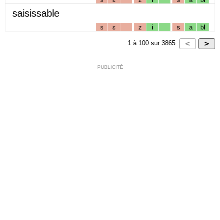
saisissable
s
ɛ
z
i
s
a
bl
1
à
100
sur
3865
PUBLICITÉ