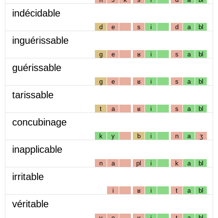
indécidable
d
e
s
i
d
a
bl
inguérissable
g
e
ʁ
i
s
a
bl
guérissable
g
e
ʁ
i
s
a
bl
tarissable
t
a
ʁ
i
s
a
bl
concubinage
k
y
b
i
n
a
ʒ
inapplicable
n
a
pl
i
k
a
bl
irritable
i
ʁ
i
t
a
bl
véritable
v
e
ʁ
i
t
a
bl