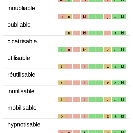
inoubliable
n
u
bl
i
j
a
bl
oubliable
u
bl
i
j
a
bl
cicatrisable
k
a
tʁ
i
z
a
bl
utilisable
t
i
l
i
z
a
bl
réutilisable
t
i
l
i
z
a
bl
inutilisable
t
i
l
i
z
a
bl
mobilisable
b
i
l
i
z
a
bl
hypnotisable
n
ɔ
t
i
z
a
bl