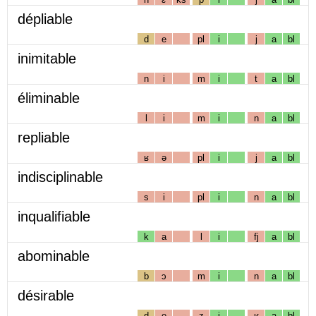
dépliable
d
e
pl
i
j
a
bl
inimitable
n
i
m
i
t
a
bl
éliminable
l
i
m
i
n
a
bl
repliable
ʁ
ə
pl
i
j
a
bl
indisciplinable
s
i
pl
i
n
a
bl
inqualifiable
k
a
l
i
fj
a
bl
abominable
b
ɔ
m
i
n
a
bl
désirable
d
e
z
i
ʁ
a
bl