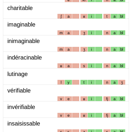
charitable
ʃ
a
ʁ
i
t
a
bl
imaginable
m
a
ʒ
i
n
a
bl
inimaginable
m
a
ʒ
i
n
a
bl
indéracinable
ʁ
a
s
i
n
a
bl
lutinage
l
y
t
i
n
a
ʒ
vérifiable
v
e
ʁ
i
fj
a
bl
invérifiable
v
e
ʁ
i
fj
a
bl
insaisissable
s
ɛ
z
i
s
a
bl