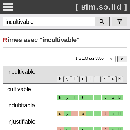
[ ʁim.sɔ.lid ]
R
imes avec "incultivable"
1
à
100
sur
3865
incultivable
cultivable
k
y
l
t
i
v
a
bl
indubitable
d
y
b
i
t
a
bl
injustifiable
ʒ
y
s
t
i
fj
a
bl