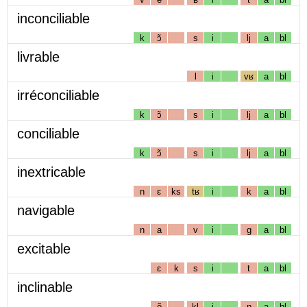
inconciliable
k
ɔ̃
s
i
lj
a
bl
livrable
l
i
vʁ
a
bl
irréconciliable
k
ɔ̃
s
i
lj
a
bl
conciliable
k
ɔ̃
s
i
lj
a
bl
inextricable
n
ɛ
ks
tʁ
i
k
a
bl
navigable
n
a
v
i
g
a
bl
excitable
ɛ
k
s
i
t
a
bl
inclinable
ẽ
kl
i
n
a
bl