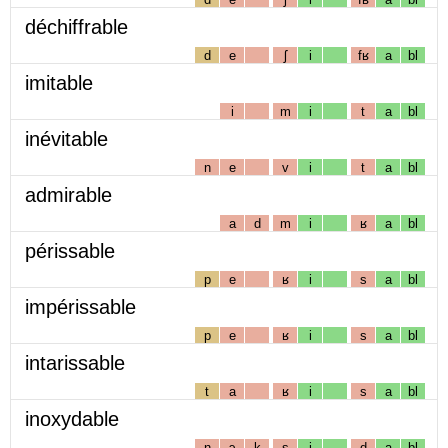
déchiffrable
d
e
ʃ
i
fʁ
a
bl
imitable
i
m
i
t
a
bl
inévitable
n
e
v
i
t
a
bl
admirable
a
d
m
i
ʁ
a
bl
périssable
p
e
ʁ
i
s
a
bl
impérissable
p
e
ʁ
i
s
a
bl
intarissable
t
a
ʁ
i
s
a
bl
inoxydable
n
ɔ
k
s
i
d
a
bl