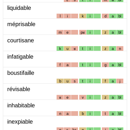
liquidable
l
i
k
i
d
a
bl
méprisable
m
e
pʁ
i
z
a
bl
courtisane
k
u
ʁ
t
i
z
a
n
infatigable
f
a
t
i
g
a
bl
boustifaille
b
u
s
t
i
f
a
j
révisable
ʁ
e
v
i
z
a
bl
inhabitable
n
a
b
i
t
a
bl
inexpiable
n
ɛ
ks
p
i
j
a
bl