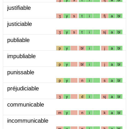
justifiable
ʒ
y
s
t
i
fj
a
bl
justiciable
ʒ
y
s
t
i
sj
a
bl
publiable
p
y
bl
i
j
a
bl
impubliable
p
y
bl
i
j
a
bl
punissable
p
y
n
i
s
a
bl
préjudiciable
ʒ
y
d
i
sj
a
bl
communicable
m
y
n
i
k
a
bl
incommunicable
m
y
n
i
k
a
bl