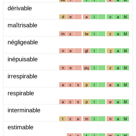
dérivable
d
e
ʁ
i
v
a
bl
maîtrisable
m
ɛ
tʁ
i
z
a
bl
négligeable
n
e
gl
i
ʒ
a
bl
inépuisable
n
e
pɥ
i
z
a
bl
irrespirable
ʁ
ɛ
s
p
i
ʁ
a
bl
respirable
ʁ
ɛ
s
p
i
ʁ
a
bl
interminable
t
ɛ
ʁ
m
i
n
a
bl
estimable
ɛ
s
t
i
m
a
bl