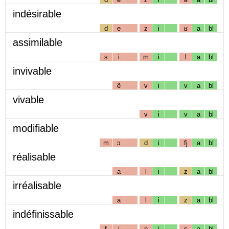
indésirable
d
e
z
i
ʁ
a
bl
assimilable
s
i
m
i
l
a
bl
invivable
ẽ
v
i
v
a
bl
vivable
v
i
v
a
bl
modifiable
m
ɔ
d
i
fj
a
bl
réalisable
a
l
i
z
a
bl
irréalisable
a
l
i
z
a
bl
indéfinissable
f
i
n
i
s
a
bl