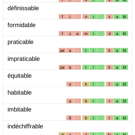
définissable
f
i
n
i
s
a
bl
formidable
f
ɔ
ʁ
m
i
d
a
bl
praticable
pʁ
a
t
i
k
a
bl
impraticable
pʁ
a
t
i
k
a
bl
équitable
e
k
i
t
a
bl
habitable
a
b
i
t
a
bl
imbitable
ẽ
b
i
t
a
bl
indéchiffrable
d
e
ʃ
i
fʁ
a
bl