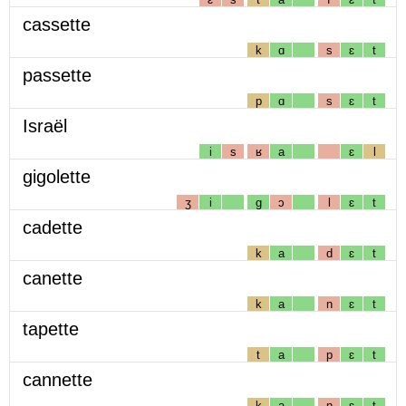
cassette
k
ɑ
s
ɛ
t
passette
p
ɑ
s
ɛ
t
Israël
i
s
ʁ
a
ɛ
l
gigolette
ʒ
i
g
ɔ
l
ɛ
t
cadette
k
a
d
ɛ
t
canette
k
a
n
ɛ
t
tapette
t
a
p
ɛ
t
cannette
k
a
n
ɛ
t