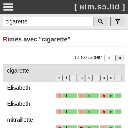
[ ʁim.sɔ.lid ]
R
imes avec "cigarette"
1
à
100
sur
3497
cigarette
Élisabeth
l
i
z
a
b
ɛ
t
Elisabeth
l
i
z
a
b
ɛ
t
mitraillette
m
i
tʁ
ɑ
j
ɛ
t