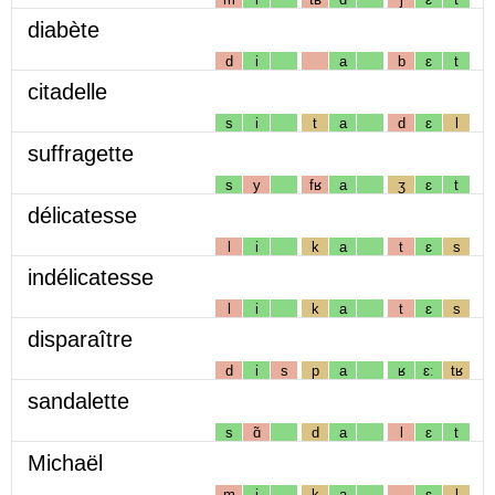
diabète
d
i
a
b
ɛ
t
citadelle
s
i
t
a
d
ɛ
l
suffragette
s
y
fʁ
a
ʒ
ɛ
t
délicatesse
l
i
k
a
t
ɛ
s
indélicatesse
l
i
k
a
t
ɛ
s
disparaître
d
i
s
p
a
ʁ
ɛː
tʁ
sandalette
s
ɑ̃
d
a
l
ɛ
t
Michaël
m
i
k
a
ɛ
l