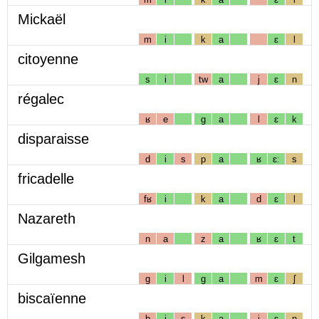
Mickaël
m
i
k
a
ɛ
l
citoyenne
s
i
tw
a
j
ɛ
n
régalec
ʁ
e
g
a
l
ɛ
k
disparaisse
d
i
s
p
a
ʁ
ɛː
s
fricadelle
fʁ
i
k
a
d
ɛ
l
Nazareth
n
a
z
a
ʁ
ɛ
t
Gilgamesh
g
i
l
g
a
m
ɛ
ʃ
biscaïenne
b
i
s
k
a
j
ɛ
n