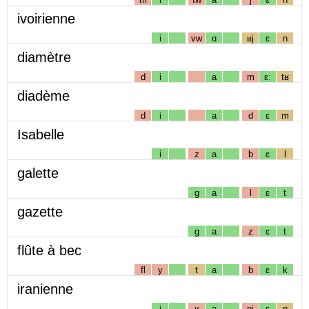
ivoirienne
i
vw
ɑ
ʁj
ɛ
n
diamètre
d
i
a
m
ɛː
tʁ
diadème
d
i
a
d
ɛ
m
Isabelle
i
z
a
b
ɛ
l
galette
g
a
l
ɛ
t
gazette
g
a
z
ɛ
t
flûte à bec
fl
y
t
a
b
ɛ
k
iranienne
i
ʁ
a
nj
ɛ
n