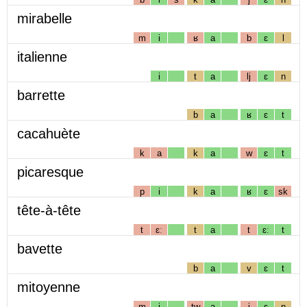
mirabelle
m
i
ʁ
a
b
ɛ
l
italienne
i
t
a
lj
ɛ
n
barrette
b
a
ʁ
ɛ
t
cacahuète
k
a
k
a
w
ɛ
t
picaresque
p
i
k
a
ʁ
ɛ
sk
tête-à-tête
t
ɛː
t
a
t
ɛː
t
bavette
b
a
v
ɛ
t
mitoyenne
m
i
tw
a
j
ɛ
n