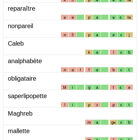
reparaître
ʁ
ə
p
a
ʁ
ɛː
tʁ
nonpareil
n
ɔ̃
p
a
ʁ
ɛ
j
Caleb
k
a
l
ɛ
b
analphabète
n
a
l
f
a
b
ɛ
t
obligataire
bl
i
g
a
t
ɛː
ʁ
saperlipopette
l
i
p
ɔ
p
ɛ
t
Maghreb
m
a
gʁ
ɛ
b
mallette
m
a
l
ɛ
t