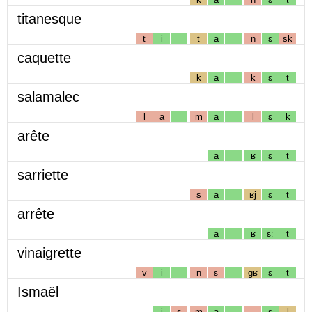
titanesque
t
i
t
a
n
ɛ
sk
caquette
k
a
k
ɛ
t
salamalec
l
a
m
a
l
ɛ
k
arête
a
ʁ
ɛ
t
sarriette
s
a
ʁj
ɛ
t
arrête
a
ʁ
ɛː
t
vinaigrette
v
i
n
ɛ
gʁ
ɛ
t
Ismaël
i
s
m
a
ɛ
l