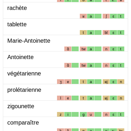
rachète
ʁ
a
ʃ
ɛ
t
tablette
t
a
bl
ɛ
t
Marie-Antoinette
ɑ̃
tw
a
n
ɛ
t
Antoinette
ɑ̃
tw
a
n
ɛ
t
végétarienne
ʒ
e
t
a
ʁj
ɛ
n
prolétarienne
l
e
t
a
ʁj
ɛ
n
zigounette
z
i
g
u
n
ɛ
t
comparaître
k
ɔ̃
p
a
ʁ
ɛː
tʁ