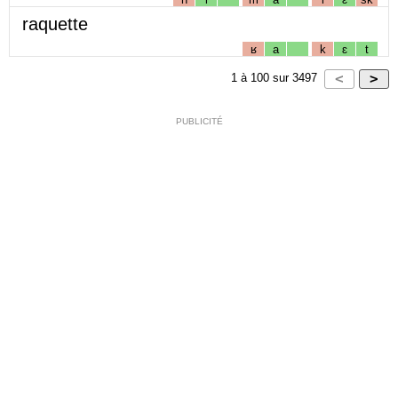
raquette
ʁ
a
k
ɛ
t
1
à
100
sur
3497
PUBLICITÉ