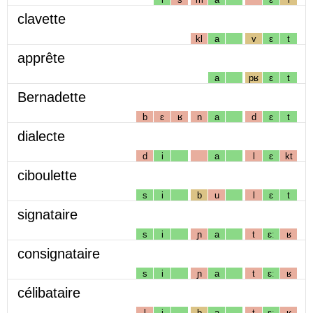
clavette
kl
a
v
ɛ
t
apprête
a
pʁ
ɛ
t
Bernadette
b
ɛ
ʁ
n
a
d
ɛ
t
dialecte
d
i
a
l
ɛ
kt
ciboulette
s
i
b
u
l
ɛ
t
signataire
s
i
ɲ
a
t
ɛː
ʁ
consignataire
s
i
ɲ
a
t
ɛː
ʁ
célibataire
l
i
b
a
t
ɛː
ʁ