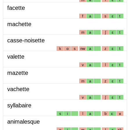
facette
f
a
s
ɛ
t
machette
m
a
ʃ
ɛ
t
casse-noisette
k
ɑ
s
nw
a
z
ɛ
t
valette
v
a
l
ɛ
t
mazette
m
a
z
ɛ
t
vachette
v
a
ʃ
ɛ
t
syllabaire
s
i
l
a
b
ɛː
ʁ
animalesque
n
i
m
a
l
ɛ
sk