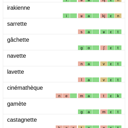
irakienne
i
ʁ
a
kj
ɛ
n
sarrette
s
a
ʁ
ɛ
t
gâchette
g
ɑ
ʃ
ɛ
t
navette
n
a
v
ɛ
t
lavette
l
a
v
ɛ
t
cinémathèque
n
e
m
a
t
ɛ
k
gamète
g
a
m
ɛ
t
castagnette
k
a
s
t
a
ɲ
ɛ
t