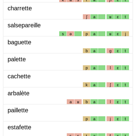
charrette
ʃ
a
ʁ
ɛ
t
salsepareille
s
ə
p
a
ʁ
ɛ
j
baguette
b
a
g
ɛ
t
palette
p
a
l
ɛ
t
cachette
k
a
ʃ
ɛ
t
arbalète
a
ʁ
b
a
l
ɛ
t
paillette
p
a
j
ɛ
t
estafette
ɛ
s
t
a
f
ɛ
t