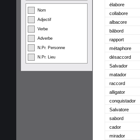
élabore
Nom
collabore
Adjectif
albacore
Verbe
bâbord
Adverbe
rapport
N.Pr. Personne
métaphore
désaccord
N.Pr. Lieu
Salvador
matador
raccord
alligator
conquistador
Salvatore
sabord
cador
mirador