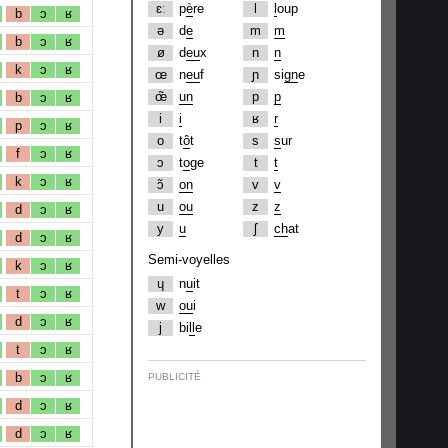
ɛː
p
è
re
l
l
oup
b
ɔ
ʁ
ə
d
e
m
m
b
ɔ
ʁ
ø
d
eu
x
n
n
k
ɔ
ʁ
œ
n
eu
f
ɲ
si
gn
e
œ̃
un
p
p
b
ɔ
ʁ
i
i
ʁ
r
p
ɔ
ʁ
o
t
ô
t
s
s
ur
f
ɔ
ʁ
ɔ
t
o
ge
t
t
k
ɔ
ʁ
ɔ̃
on
v
v
u
ou
z
z
d
ɔ
ʁ
y
u
ʃ
ch
at
d
ɔ
ʁ
Semi-voyelles
k
ɔ
ʁ
ɥ
n
u
it
t
ɔ
ʁ
w
ou
i
d
ɔ
ʁ
j
bi
ll
e
t
ɔ
ʁ
b
ɔ
ʁ
PUBLICITÉ
d
ɔ
ʁ
d
ɔ
ʁ