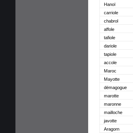
Hanoï
carriole
chabrol
affole
tafiole
dariole
tapiole
accole
Maroc
Mayotte
démagogue
marotte
maronne
mailloche
javotte
Aragorn