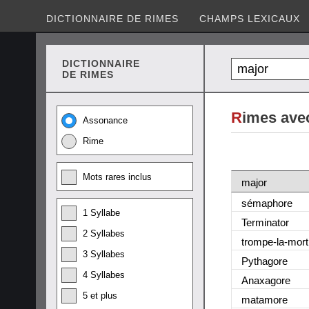
DICTIONNAIRE DE RIMES
CHAMPS LEXICAUX
DICTIONNAIRE
DE RIMES
R
imes ave
Assonance
Rime
Mots rares inclus
major
sémaphore
1 Syllabe
Terminator
2 Syllabes
trompe-la-mort
3 Syllabes
Pythagore
4 Syllabes
Anaxagore
5 et plus
matamore