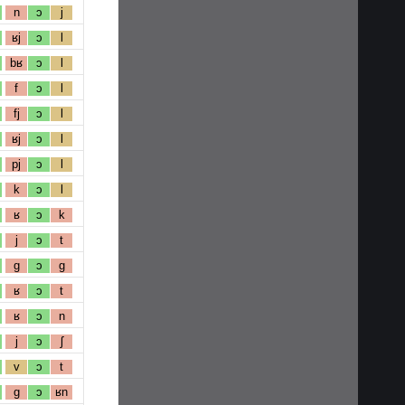
n
ɔ
j
ʁj
ɔ
l
bʁ
ɔ
l
f
ɔ
l
fj
ɔ
l
ʁj
ɔ
l
pj
ɔ
l
k
ɔ
l
ʁ
ɔ
k
j
ɔ
t
g
ɔ
g
ʁ
ɔ
t
ʁ
ɔ
n
j
ɔ
ʃ
v
ɔ
t
g
ɔ
ʁn