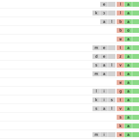
e
l
a
k
ɔ
l
a
a
l
b
a
b
ɑ
ʁ
a
m
e
t
a
d
e
z
a
s
a
l
v
a
m
a
t
a
ʁ
a
l
i
g
a
k
i
s
t
a
s
a
l
v
a
s
a
k
a
m
i
ʁ
a