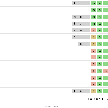
t
i
m
a
m
a
n
e
m
a
t
ɔ
m
a
s
o
v
a
s
i
n
a
a
n
a
d
a
g
a
s
a
b
a
ʁ
ʁ
a
ʁ
a
t
a
n
a
1
à
100
sur
15
PUBLICITÉ