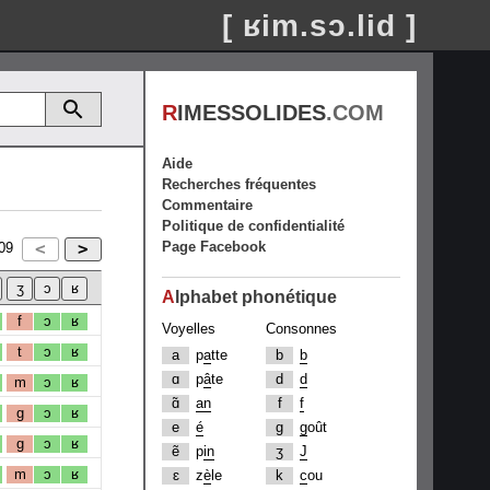
[ ʁim.sɔ.lid ]
R
IMESSOLIDES
.COM
Aide
Recherches fréquentes
Commentaire
Politique de confidentialité
Page Facebook
09
A
lphabet phonétique
f
ɔ
ʁ
Voyelles
Consonnes
t
ɔ
ʁ
a
p
a
tte
b
b
ɑ
p
â
te
d
d
m
ɔ
ʁ
ɑ̃
an
f
f
g
ɔ
ʁ
e
é
g
g
oût
g
ɔ
ʁ
ẽ
p
in
ʒ
J
m
ɔ
ʁ
ɛ
z
è
le
k
c
ou