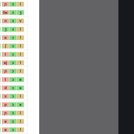
ɲ
ɔ
l
bʁ
ɔ
ʒ
n
ɔ
v
ʒ
ɔ
l
ʁ
ɔ
l
ʃ
ɔ
l
t
ɔ
l
ʁj
ɔ
l
ɲ
ɔ
l
t
ɔ
ʁ
d
ɔ
ʁ
s
ɔ
l
p
ɔ
ʁ
ɲ
ɔ
l
ʁ
ɔ
l
ʁ
ɔ
l