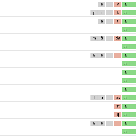
e
v
a
p
i
k
a
a
t
a
a
m
ɑ̃
dʁ
a
a
ʁ
e
a
a
a
a
a
l
a
bʁ
a
st
a
tʃ
a
ʁ
e
a
a