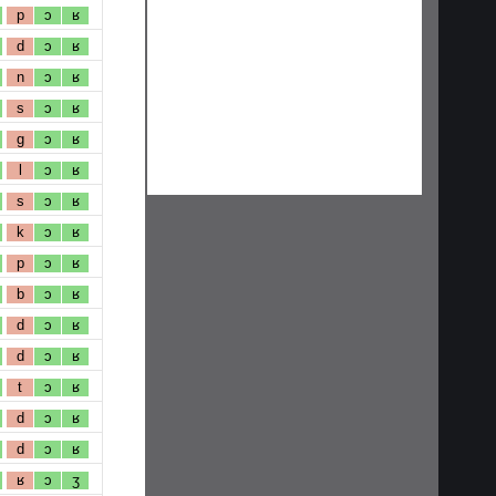
p
ɔ
ʁ
d
ɔ
ʁ
n
ɔ
ʁ
s
ɔ
ʁ
g
ɔ
ʁ
l
ɔ
ʁ
s
ɔ
ʁ
k
ɔ
ʁ
p
ɔ
ʁ
b
ɔ
ʁ
d
ɔ
ʁ
d
ɔ
ʁ
t
ɔ
ʁ
d
ɔ
ʁ
d
ɔ
ʁ
ʁ
ɔ
ʒ