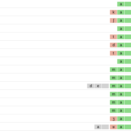
a
k
a
ʃ
a
a
t
a
d
a
t
a
a
m
a
m
a
d
e
m
a
m
a
m
a
m
a
ʒ
a
a
ʁ
a