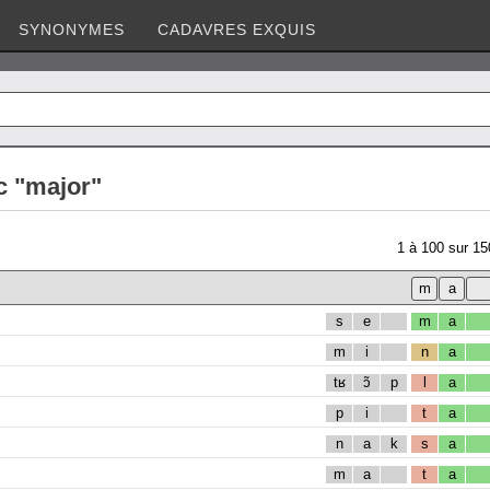
SYNONYMES
CADAVRES EXQUIS
c "major"
1
à
100
sur
15
s
e
m
a
m
i
n
a
tʁ
ɔ̃
p
l
a
p
i
t
a
n
a
k
s
a
m
a
t
a