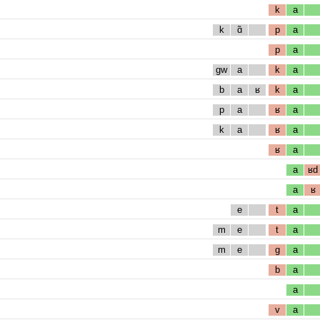
k
a
k
ɑ̃
p
a
p
a
gw
a
k
a
b
a
ʁ
k
a
p
a
ʁ
a
k
a
ʁ
a
ʁ
a
a
ʁd
a
ʁ
e
t
a
m
e
t
a
m
e
g
a
b
a
a
v
a