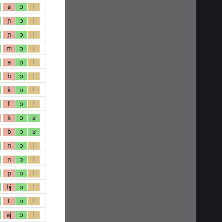
ʁ
ɔ
l
ɲ
ɔ
l
ɲ
ɔ
l
m
ɔ
l
ʁ
ɔ
l
b
ɔ
l
k
ɔ
l
f
ɔ
l
k
ɔ
ʁ
b
ɔ
ʁ
n
ɔ
l
n
ɔ
l
p
ɔ
l
bj
ɔ
l
t
ɔ
l
ʁj
ɔ
l