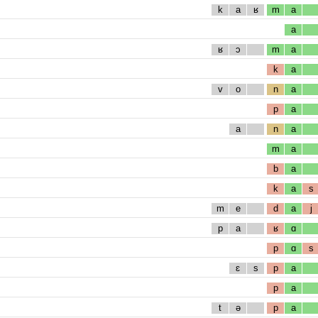
k
a
ʁ
m
a
a
ʁ
ɔ
m
a
k
a
v
o
n
a
p
a
a
n
a
m
a
b
a
k
a
s
m
e
d
a
j
p
a
ʁ
ɑ
p
ɑ
s
ɛ
s
p
a
p
a
t
ə
p
a