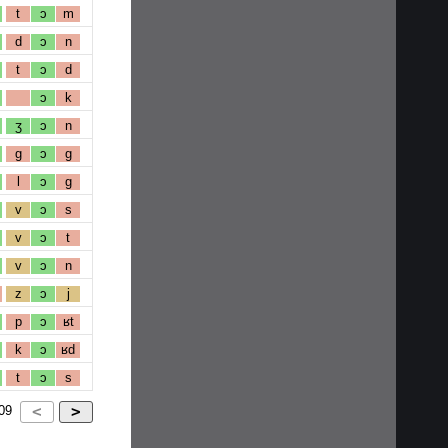
t
ɔ
m
d
ɔ
n
t
ɔ
d
ɔ
k
ʒ
ɔ
n
g
ɔ
g
l
ɔ
g
v
ɔ
s
v
ɔ
t
v
ɔ
n
z
ɔ
j
p
ɔ
ʁt
k
ɔ
ʁd
t
ɔ
s
09