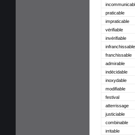
incommunicab
praticable
impraticable
vérifiable
invérifiable
infranchissable
franchissable
admirable
indécidable
inoxydable
modifiable
festival
atterrissage
justiciable
combinable
irritable