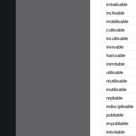
irréalisable
inclinable
mobilisable
cultivable
incultivable
invivable
haïssable
inimitable
utilisable
réutilisable
inutilisable
repliable
indisciplinable
publiable
impubliable
inévitable