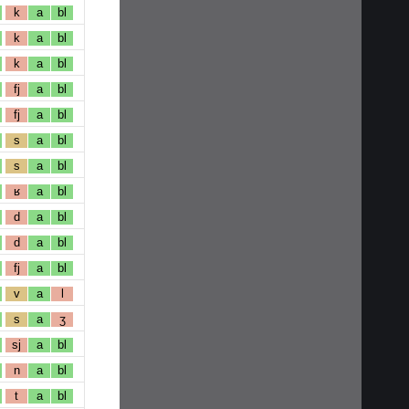
k
a
bl
k
a
bl
k
a
bl
fj
a
bl
fj
a
bl
s
a
bl
s
a
bl
ʁ
a
bl
d
a
bl
d
a
bl
fj
a
bl
v
a
l
s
a
ʒ
sj
a
bl
n
a
bl
t
a
bl