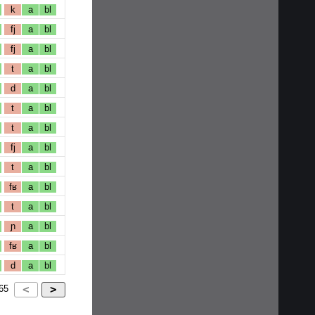
k
a
bl
fj
a
bl
fj
a
bl
t
a
bl
d
a
bl
t
a
bl
t
a
bl
fj
a
bl
t
a
bl
fʁ
a
bl
t
a
bl
ɲ
a
bl
fʁ
a
bl
d
a
bl
65