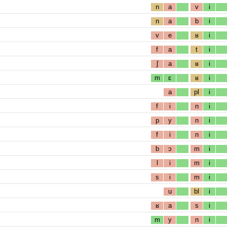
n
a
v
i
n
a
b
i
v
e
ʁ
i
f
a
t
i
ʃ
a
ʁ
i
m
ɛ
ʁ
i
a
pl
i
f
i
n
i
p
y
n
i
f
i
n
i
b
ɔ
m
i
l
i
m
i
s
i
m
i
u
bl
i
ʁ
a
s
i
m
y
n
i