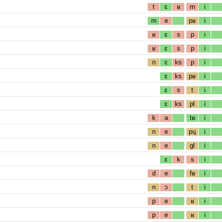
t
ɛ
ʁ
m
i
m
e
pʁ
i
ʁ
ɛ
s
p
i
ʁ
ɛ
s
p
i
n
ɛ
ks
p
i
ɛ
ks
pʁ
i
ɛ
s
t
i
ɛ
ks
pl
i
k
a
tʁ
i
n
e
pɥ
i
n
e
gl
i
ɛ
k
s
i
d
e
fʁ
i
n
ɔ
t
i
p
e
ʁ
i
p
e
ʁ
i