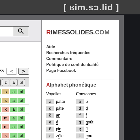
[ ʁim.sɔ.lid ]
R
IMESSOLIDES
.COM
Aide
Recherches fréquentes
Commentaire
Politique de confidentialité
Page Facebook
65
A
lphabet phonétique
s
a
bl
Voyelles
Consonnes
s
a
bl
a
p
a
tte
b
b
ɑ
p
â
te
d
d
k
a
bl
ɑ̃
an
f
f
m
a
bl
e
é
g
g
oût
m
a
bl
ẽ
p
in
ʒ
J
k
a
bl
ɛ
z
è
le
k
c
ou