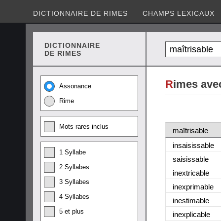
DICTIONNAIRE DE RIMES
CHAMPS LEXICAUX
DICTIONNAIRE
DE RIMES
R
imes avec
Assonance
Rime
Mots rares inclus
maîtrisable
insaisissable
1 Syllabe
saisissable
2 Syllabes
inextricable
3 Syllabes
inexprimable
4 Syllabes
inestimable
5 et plus
inexplicable