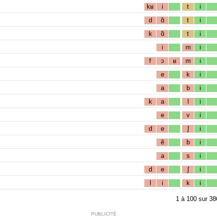
kʁ
i
t
i
d
ɑ̃
t
i
k
ɑ̃
t
i
i
m
i
f
ɔ
ʁ
m
i
e
k
i
a
b
i
k
a
l
i
e
v
i
d
e
ʃ
i
ẽ
b
i
a
s
i
d
e
ʃ
i
l
i
k
i
1
à
100
sur
38
PUBLICITÉ