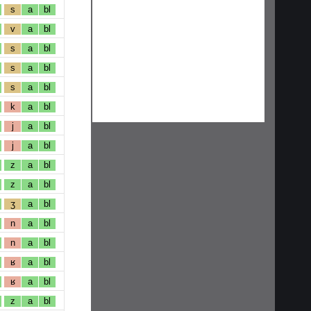
s
a
bl
v
a
bl
s
a
bl
s
a
bl
s
a
bl
k
a
bl
j
a
bl
j
a
bl
z
a
bl
z
a
bl
ʒ
a
bl
n
a
bl
n
a
bl
ʁ
a
bl
ʁ
a
bl
z
a
bl