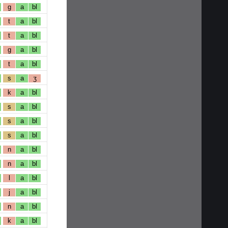
g
a
bl
t
a
bl
t
a
bl
g
a
bl
t
a
bl
s
a
ʒ
k
a
bl
s
a
bl
s
a
bl
s
a
bl
n
a
bl
n
a
bl
l
a
bl
j
a
bl
n
a
bl
k
a
bl