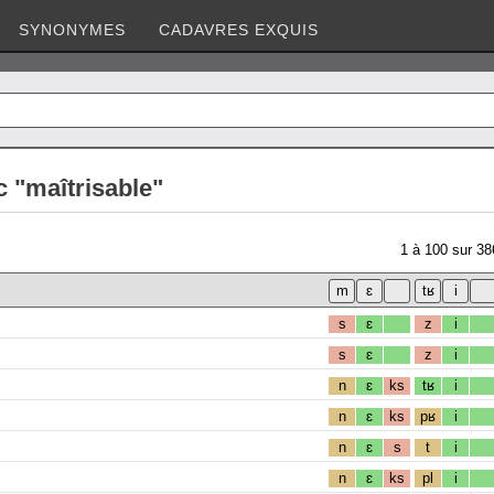
SYNONYMES
CADAVRES EXQUIS
 "maîtrisable"
1
à
100
sur
38
s
ɛ
z
i
s
ɛ
z
i
n
ɛ
ks
tʁ
i
n
ɛ
ks
pʁ
i
n
ɛ
s
t
i
n
ɛ
ks
pl
i