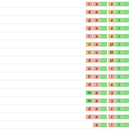
t
a
ʁ
i
d
e
ʁ
i
g
e
ʁ
i
g
e
ʁ
i
t
a
ʁ
i
n
a
pl
i
n
u
bl
i
d
e
pl
i
ʁ
e
v
i
k
a
l
i
d
i
ʁ
i
m
a
ʒ
i
m
a
ʒ
i
d
e
z
i
d
e
z
i
a
l
i