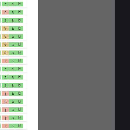
z
a
bl
n
a
bl
z
a
bl
v
a
bl
v
a
bl
v
a
bl
s
a
bl
t
a
bl
z
a
bl
z
a
bl
z
a
bl
j
a
bl
n
a
bl
j
a
bl
j
a
bl
t
a
bl