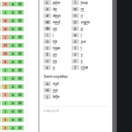
ɛː
p
è
re
l
l
oup
n
a
bl
ə
d
e
m
m
z
a
bl
ø
d
eu
x
n
n
ʁ
a
bl
œ
n
eu
f
ɲ
si
gn
e
œ̃
un
p
p
ʁ
a
bl
i
i
ʁ
r
j
a
bl
o
t
ô
t
s
s
ur
m
a
bl
ɔ
t
o
ge
t
t
m
a
bl
ɔ̃
on
v
v
u
ou
z
z
k
a
bl
y
u
ʃ
ch
at
z
a
bl
Semi-voyelles
z
a
bl
ɥ
n
u
it
ʒ
a
bl
w
ou
i
t
a
bl
j
bi
ll
e
z
a
bl
z
a
bl
PUBLICITÉ
s
a
bl
s
a
bl