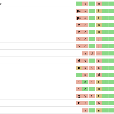
le
m
y
n
i
pʁ
a
t
i
pʁ
a
t
i
v
e
ʁ
i
v
e
ʁ
i
fʁ
ɑ̃
ʃ
i
fʁ
ɑ̃
ʃ
i
a
d
m
i
d
e
s
i
n
ɔ
k
s
i
m
ɔ
d
i
f
ɛ
s
t
i
t
ɛ
ʁ
i
ʒ
y
s
t
i
k
ɔ̃
b
i
i
ʁ
i