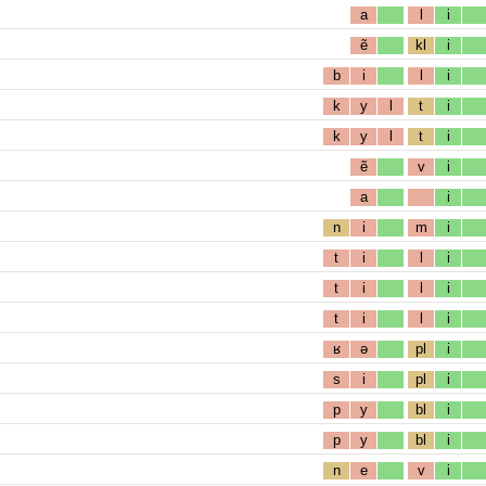
a
l
i
ẽ
kl
i
b
i
l
i
k
y
l
t
i
k
y
l
t
i
ẽ
v
i
a
i
n
i
m
i
t
i
l
i
t
i
l
i
t
i
l
i
ʁ
ə
pl
i
s
i
pl
i
p
y
bl
i
p
y
bl
i
n
e
v
i