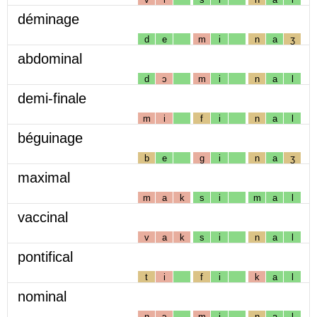
déminage
d
e
m
i
n
a
ʒ
abdominal
d
ɔ
m
i
n
a
l
demi-finale
m
i
f
i
n
a
l
béguinage
b
e
g
i
n
a
ʒ
maximal
m
a
k
s
i
m
a
l
vaccinal
v
a
k
s
i
n
a
l
pontifical
t
i
f
i
k
a
l
nominal
n
ɔ
m
i
n
a
l