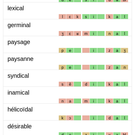
lexical
l
ɛ
k
s
i
k
a
l
germinal
ʒ
ɛ
ʁ
m
i
n
a
l
paysage
p
e
i
z
a
ʒ
paysanne
p
e
i
z
a
n
syndical
s
ẽ
d
i
k
a
l
inamical
n
a
m
i
k
a
l
hélicoïdal
k
ɔ
i
d
a
l
désirable
d
e
z
i
ʁ
a
bl