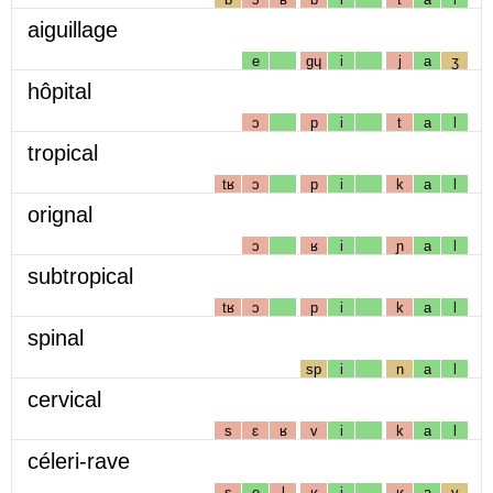
aiguillage
e
gɥ
i
j
a
ʒ
hôpital
ɔ
p
i
t
a
l
tropical
tʁ
ɔ
p
i
k
a
l
orignal
ɔ
ʁ
i
ɲ
a
l
subtropical
tʁ
ɔ
p
i
k
a
l
spinal
sp
i
n
a
l
cervical
s
ɛ
ʁ
v
i
k
a
l
céleri-rave
s
e
l
ʁ
i
ʁ
a
v