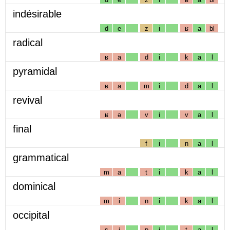
indésirable
d
e
z
i
ʁ
a
bl
radical
ʁ
a
d
i
k
a
l
pyramidal
ʁ
a
m
i
d
a
l
revival
ʁ
ə
v
i
v
a
l
final
f
i
n
a
l
grammatical
m
a
t
i
k
a
l
dominical
m
i
n
i
k
a
l
occipital
s
i
p
i
t
a
l