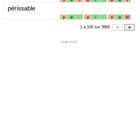
périssable
p
e
ʁ
i
s
a
bl
1
à
100
sur
3865
PUBLICITÉ