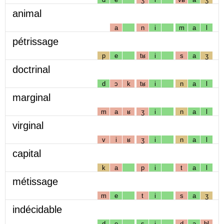
animal
a
n
i
m
a
l
pétrissage
p
e
tʁ
i
s
a
ʒ
doctrinal
d
ɔ
k
tʁ
i
n
a
l
marginal
m
a
ʁ
ʒ
i
n
a
l
virginal
v
i
ʁ
ʒ
i
n
a
l
capital
k
a
p
i
t
a
l
métissage
m
e
t
i
s
a
ʒ
indécidable
d
e
s
i
d
a
bl