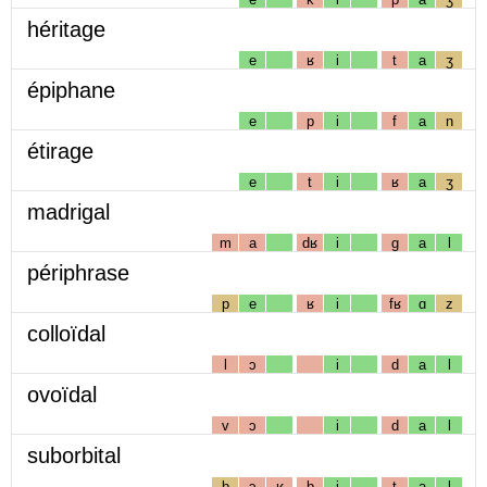
héritage
e
ʁ
i
t
a
ʒ
épiphane
e
p
i
f
a
n
étirage
e
t
i
ʁ
a
ʒ
madrigal
m
a
dʁ
i
g
a
l
périphrase
p
e
ʁ
i
fʁ
ɑ
z
colloïdal
l
ɔ
i
d
a
l
ovoïdal
v
ɔ
i
d
a
l
suborbital
b
ɔ
ʁ
b
i
t
a
l