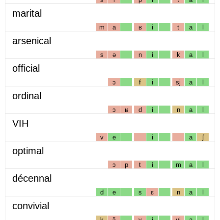
marital
m
a
ʁ
i
t
a
l
arsenical
s
ə
n
i
k
a
l
official
ɔ
f
i
sj
a
l
ordinal
ɔ
ʁ
d
i
n
a
l
VIH
v
e
i
a
ʃ
optimal
ɔ
p
t
i
m
a
l
décennal
d
e
s
ɛ
n
a
l
convivial
k
ɔ̃
v
i
vj
a
l