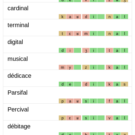
cardinal
k
a
ʁ
d
i
n
a
l
terminal
t
ɛ
ʁ
m
i
n
a
l
digital
d
i
ʒ
i
t
a
l
musical
m
y
z
i
k
a
l
dédicace
d
e
d
i
k
a
s
Parsifal
p
a
ʁ
s
i
f
a
l
Percival
p
ɛ
ʁ
s
i
v
a
l
débitage
d
e
b
i
t
a
ʒ