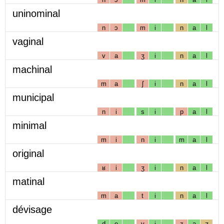
uninominal
n
ɔ
m
i
n
a
l
vaginal
v
a
ʒ
i
n
a
l
machinal
m
a
ʃ
i
n
a
l
municipal
n
i
s
i
p
a
l
minimal
m
i
n
i
m
a
l
original
ʁ
i
ʒ
i
n
a
l
matinal
m
a
t
i
n
a
l
dévisage
d
e
v
i
z
a
ʒ