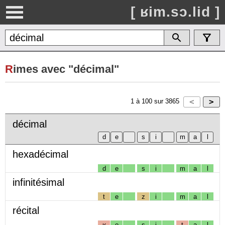
[ ʁim.sɔ.lid ]
R
imes avec "décimal"
1
à
100
sur
3865
décimal
hexadécimal
d
e
s
i
m
a
l
infinitésimal
t
e
z
i
m
a
l
récital
ʁ
e
s
i
t
a
l