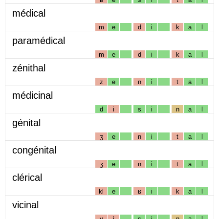
médical
m
e
d
i
k
a
l
paramédical
m
e
d
i
k
a
l
zénithal
z
e
n
i
t
a
l
médicinal
d
i
s
i
n
a
l
génital
ʒ
e
n
i
t
a
l
congénital
ʒ
e
n
i
t
a
l
clérical
kl
e
ʁ
i
k
a
l
vicinal
v
i
s
i
n
a
l