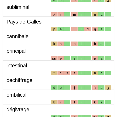
subliminal
bl
i
m
i
n
a
l
Pays de Galles
p
e
i
d
g
a
l
cannibale
k
a
n
i
b
a
l
principal
pʁ
ẽ
s
i
p
a
l
intestinal
t
ɛ
s
t
i
n
a
l
déchiffrage
d
e
ʃ
i
fʁ
a
ʒ
ombilical
b
i
l
i
k
a
l
dégivrage
d
e
ʒ
i
vʁ
a
ʒ