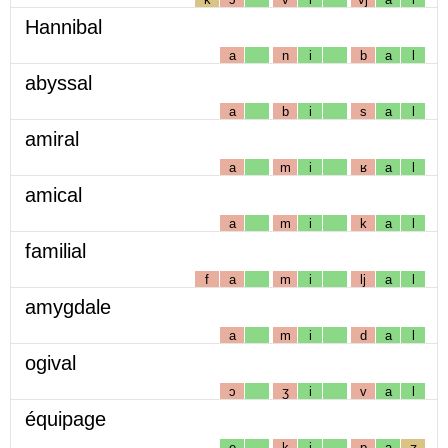
Hannibal
a
n
i
b
a
l
abyssal
a
b
i
s
a
l
amiral
a
m
i
ʁ
a
l
amical
a
m
i
k
a
l
familial
f
a
m
i
lj
a
l
amygdale
a
m
i
d
a
l
ogival
ɔ
ʒ
i
v
a
l
équipage
e
k
i
p
a
ʒ