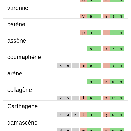
varenne
v
a
ʁ
ɛ
n
patène
p
a
t
ɛ
n
assène
a
s
ɛ
n
coumaphène
k
u
m
a
f
ɛ
n
arène
a
ʁ
ɛː
n
collagène
k
ɔ
l
a
ʒ
ɛː
n
Carthagène
k
a
ʁ
t
a
ʒ
ɛː
n
damascène
d
a
m
a
s
ɛː
n