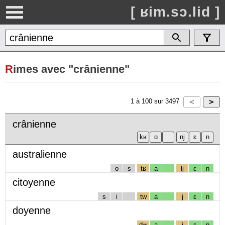
[ ʁim.sɔ.lid ]
R
imes avec "crânienne"
1
à
100
sur
3497
crânienne
australienne
o
s
tʁ
a
lj
ɛ
n
citoyenne
s
i
tw
a
j
ɛ
n
doyenne
dw
a
j
ɛ
n