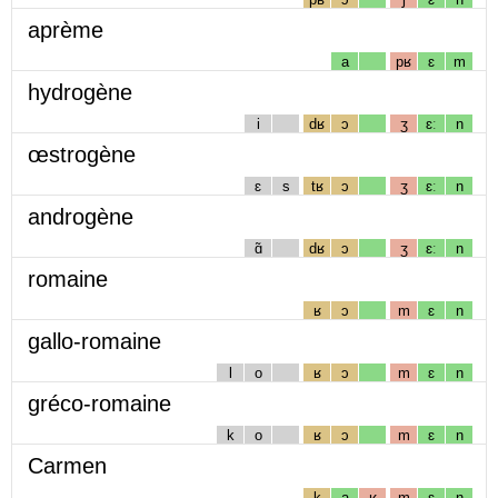
aprème
a
pʁ
ɛ
m
hydrogène
i
dʁ
ɔ
ʒ
ɛː
n
œstrogène
ɛ
s
tʁ
ɔ
ʒ
ɛː
n
androgène
ɑ̃
dʁ
ɔ
ʒ
ɛː
n
romaine
ʁ
ɔ
m
ɛ
n
gallo-romaine
l
o
ʁ
ɔ
m
ɛ
n
gréco-romaine
k
o
ʁ
ɔ
m
ɛ
n
Carmen
k
a
ʁ
m
ɛ
n