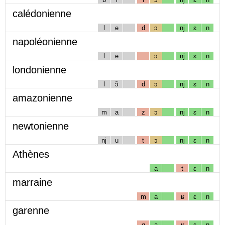
calédonienne
l
e
d
ɔ
nj
ɛ
n
napoléonienne
l
e
ɔ
nj
ɛ
n
londonienne
l
ɔ̃
d
ɔ
nj
ɛ
n
amazonienne
m
a
z
ɔ
nj
ɛ
n
newtonienne
nj
u
t
ɔ
nj
ɛ
n
Athènes
a
t
ɛ
n
marraine
m
a
ʁ
ɛ
n
garenne
g
a
ʁ
ɛ
n