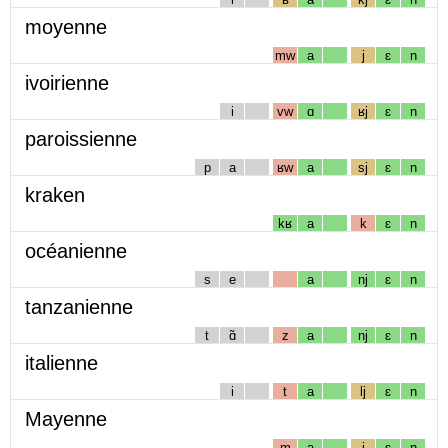
moyenne
mw
a
j
ɛ
n
ivoirienne
i
vw
ɑ
ʁj
ɛ
n
paroissienne
p
a
ʁw
a
sj
ɛ
n
kraken
kʁ
a
k
ɛ
n
océanienne
s
e
a
nj
ɛ
n
tanzanienne
t
ɑ̃
z
a
nj
ɛ
n
italienne
i
t
a
lj
ɛ
n
Mayenne
m
a
j
ɛ
n