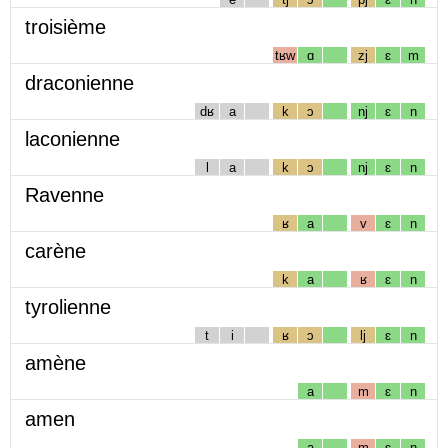
troisième
tʁw
ɑ
zj
ɛ
m
draconienne
dʁ
a
k
ɔ
nj
ɛ
n
laconienne
l
a
k
ɔ
nj
ɛ
n
Ravenne
ʁ
a
v
ɛ
n
carène
k
a
ʁ
ɛ
n
tyrolienne
t
i
ʁ
ɔ
lj
ɛ
n
amène
a
m
ɛ
n
amen
a
m
ɛ
n