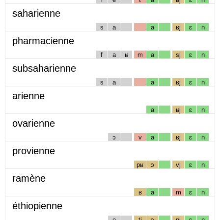
saharienne
s
a
a
ʁj
ɛ
n
pharmacienne
f
a
ʁ
m
a
sj
ɛ
n
subsaharienne
s
a
a
ʁj
ɛ
n
arienne
a
ʁj
ɛ
n
ovarienne
ɔ
v
a
ʁj
ɛ
n
provienne
pʁ
ɔ
vj
ɛ
n
ramène
ʁ
a
m
ɛ
n
éthiopienne
e
tj
ɔ
pj
ɛ
n