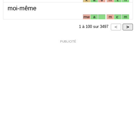
moi-même
mw
a
m
ɛː
m
1
à
100
sur
3497
PUBLICITÉ