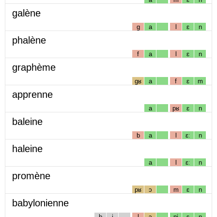
galène
g
a
l
ɛ
n
phalène
f
a
l
ɛ
n
graphème
gʁ
a
f
ɛ
m
apprenne
a
pʁ
ɛ
n
baleine
b
a
l
ɛː
n
haleine
a
l
ɛː
n
promène
pʁ
ɔ
m
ɛ
n
babylonienne
b
i
l
ɔ
nj
ɛ
n