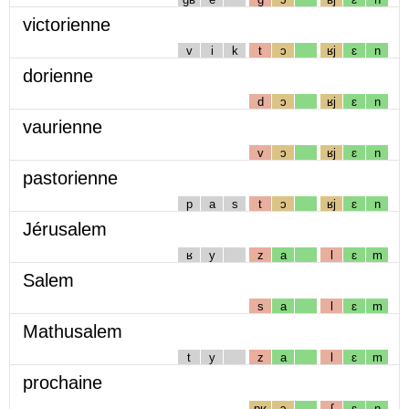
victorienne
v
i
k
t
ɔ
ʁj
ɛ
n
dorienne
d
ɔ
ʁj
ɛ
n
vaurienne
v
ɔ
ʁj
ɛ
n
pastorienne
p
a
s
t
ɔ
ʁj
ɛ
n
Jérusalem
ʁ
y
z
a
l
ɛ
m
Salem
s
a
l
ɛ
m
Mathusalem
t
y
z
a
l
ɛ
m
prochaine
pʁ
ɔ
ʃ
ɛ
n