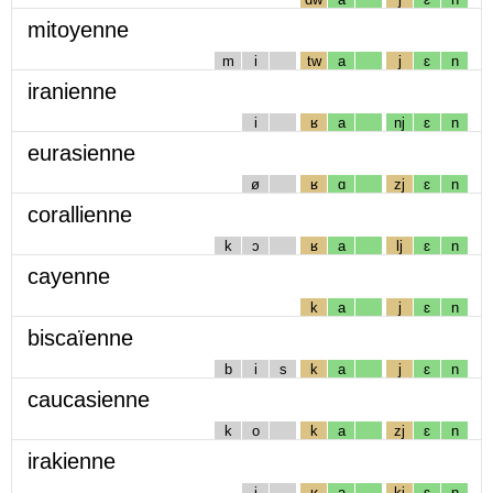
mitoyenne
m
i
tw
a
j
ɛ
n
iranienne
i
ʁ
a
nj
ɛ
n
eurasienne
ø
ʁ
ɑ
zj
ɛ
n
corallienne
k
ɔ
ʁ
a
lj
ɛ
n
cayenne
k
a
j
ɛ
n
biscaïenne
b
i
s
k
a
j
ɛ
n
caucasienne
k
o
k
a
zj
ɛ
n
irakienne
i
ʁ
a
kj
ɛ
n