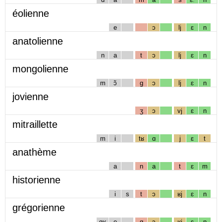
éolienne
e
ɔ
lj
ɛ
n
anatolienne
n
a
t
ɔ
lj
ɛ
n
mongolienne
m
ɔ̃
g
ɔ
lj
ɛ
n
jovienne
ʒ
ɔ
vj
ɛ
n
mitraillette
m
i
tʁ
ɑ
j
ɛ
t
anathème
a
n
a
t
ɛ
m
historienne
i
s
t
ɔ
ʁj
ɛ
n
grégorienne
gʁ
e
g
ɔ
ʁj
ɛ
n