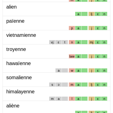
alien
a
lj
ɛ
n
païenne
p
a
j
ɛ
n
vietnamienne
vj
ɛ
t
n
a
mj
ɛ
n
troyenne
tʁw
a
j
ɛ
n
hawaïenne
a
w
a
j
ɛ
n
somalienne
s
ɔ
m
a
lj
ɛ
n
himalayenne
m
a
l
a
j
ɛ
n
aliène
a
lj
ɛ
n