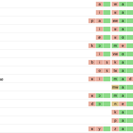
a
w
a
i
ʁ
a
p
a
ʁw
a
i
ʁ
a
ø
ʁ
ɑ
k
ɔ
m
e
i
vw
ɑ
b
i
s
k
a
o
s
tʁ
a
ne
ʁ
i
m
a
d
mw
a
ʁ
ɔ
m
a
d
ɔ
n
e
k
a
p
a
ʁ
y
z
a