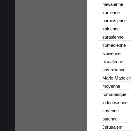
hawaïenne
iranienne
paroissienne
irakienne
eurasienne
comédienne
ivoirienne
biscaïenne
australienne
Marie-Madelei
moyenne
romanesque
indonésienne
cayenne
païenne
Jérusalem