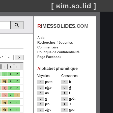
[ ʁim.sɔ.lid ]
R
IMESSOLIDES
.COM
Aide
Recherches fréquentes
Commentaire
Politique de confidentialité
Page Facebook
97
A
lphabet phonétique
lj
ɛ
n
Voyelles
Consonnes
ʁj
ɛ
n
a
p
a
tte
b
b
ɑ
p
â
te
d
d
ʒ
ɛː
n
ɑ̃
an
f
f
n
ɛ
l
e
é
g
g
oût
sj
ɛ
n
ẽ
p
in
ʒ
J
dj
ɛ
n
ɛ
z
è
le
k
c
ou