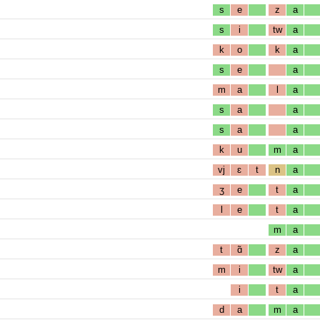
s
e
z
a
s
i
tw
a
k
o
k
a
s
e
a
m
a
l
a
s
a
a
s
a
a
k
u
m
a
vj
ɛ
t
n
a
ʒ
e
t
a
l
e
t
a
m
a
t
ɑ̃
z
a
m
i
tw
a
i
t
a
d
a
m
a