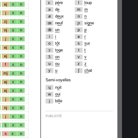
ɛː
p
è
re
l
l
oup
ʁj
ɛ
n
ə
d
e
m
m
j
ɛ
n
ø
d
eu
x
n
n
zj
ɛ
n
œ
n
eu
f
ɲ
si
gn
e
œ̃
un
p
p
nj
ɛ
n
i
i
ʁ
r
j
ɛ
n
o
t
ô
t
s
s
ur
ʁj
ɛ
n
ɔ
t
o
ge
t
t
ʁj
ɛ
n
ɔ̃
on
v
v
u
ou
z
z
f
ɛ
n
y
u
ʃ
ch
at
mj
ɛ
n
Semi-voyelles
ʁj
ɛ
n
ɥ
n
u
it
ʁj
ɛ
n
w
ou
i
j
ɛ
n
j
bi
ll
e
nj
ɛ
n
j
ɛ
n
PUBLICITÉ
lj
ɛ
n
s
ɛː
n