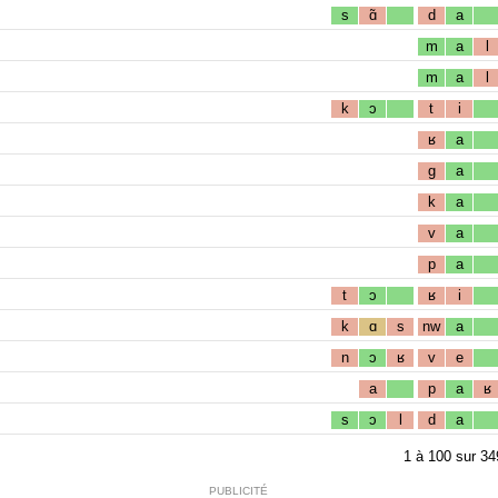
s
ɑ̃
d
a
m
a
l
m
a
l
k
ɔ
t
i
ʁ
a
g
a
k
a
v
a
p
a
t
ɔ
ʁ
i
k
ɑ
s
nw
a
n
ɔ
ʁ
v
e
a
p
a
ʁ
s
ɔ
l
d
a
1
à
100
sur
34
PUBLICITÉ