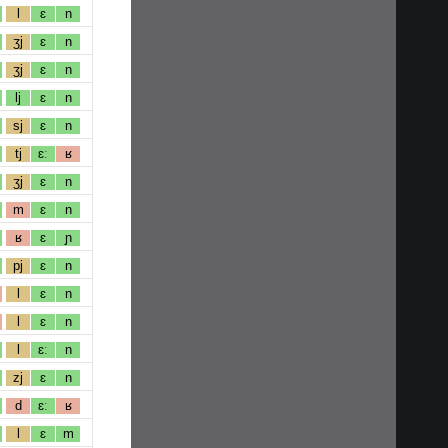
l
ɛ
n
ʒj
ɛ
n
ʒj
ɛ
n
lj
ɛ
n
sj
ɛ
n
tj
ɛː
ʁ
ʒj
ɛ
n
m
ɛ
n
ʁ
ɛ
ɲ
pj
ɛ
n
l
ɛ
n
l
ɛ
n
l
ɛː
n
zj
ɛ
n
d
ɛː
ʁ
l
ɛ
m