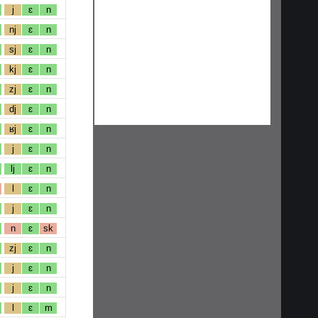
j
ɛ
n
nj
ɛ
n
sj
ɛ
n
kj
ɛ
n
zj
ɛ
n
dj
ɛ
n
ʁj
ɛ
n
j
ɛ
n
lj
ɛ
n
l
ɛ
n
j
ɛ
n
n
ɛ
sk
zj
ɛ
n
j
ɛ
n
j
ɛ
n
l
ɛ
m