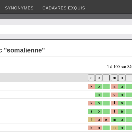
SYNONYMES
CADAVRES EXQUIS
c "somalienne"
1
à
100
sur
34
k
ɔ
ʁ
a
ɔ
v
a
k
ɔ
l
a
s
ɔ
l
a
f
a
ʁ
m
a
k
a
n
a