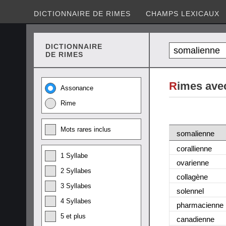
DICTIONNAIRE DE RIMES
CHAMPS LEXICAUX
DICTIONNAIRE
DE RIMES
R
imes ave
Assonance
Rime
Mots rares inclus
somalienne
corallienne
1 Syllabe
ovarienne
2 Syllabes
collagène
3 Syllabes
solennel
4 Syllabes
pharmacienne
5 et plus
canadienne