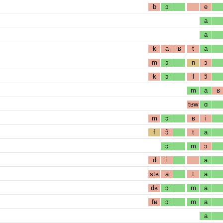
b
ɔ
e
a
a
k
a
ʁ
t
a
m
ɔ
n
ɔ
k
ɔ
l
ɔ̃
m
a
ʁ
tʁw
ɑ
m
ɔ
ʁ
i
f
ɔ̃
t
a
ɔ
m
ɔ
d
i
a
stʁ
a
t
a
dʁ
ɔ
m
a
fʁ
ɔ
m
a
a