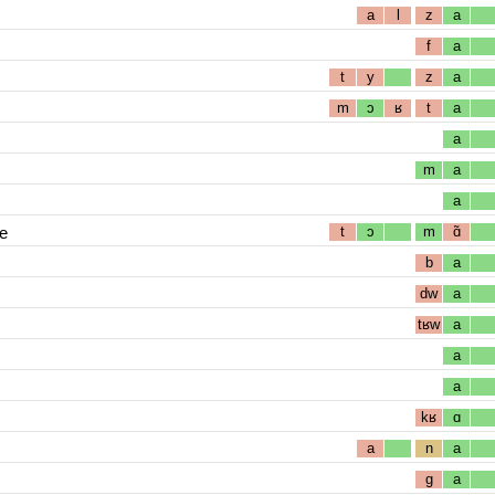
a
l
z
a
f
a
t
y
z
a
m
ɔ
ʁ
t
a
a
m
a
a
e
t
ɔ
m
ɑ̃
b
a
dw
a
tʁw
a
a
a
kʁ
ɑ
a
n
a
g
a