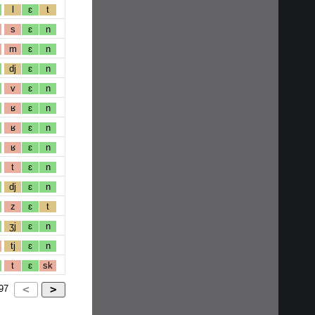
l
ɛ
t
s
ɛ
n
m
ɛ
n
dj
ɛ
n
v
ɛ
n
ʁ
ɛ
n
ʁ
ɛ
n
ʁ
ɛ
n
t
ɛ
n
dj
ɛ
n
z
ɛ
t
ʒj
ɛ
n
tj
ɛ
n
t
ɛ
sk
97