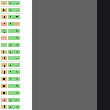
sj
ɛ
n
bj
ɛ
n
l
ɛ
m
d
ɛ
l
lj
ɛ
n
ʁ
ɛ
n
lj
ɛ
n
sj
ɛ
n
l
ɛː
n
j
ɛ
n
j
ɛ
n
ʁj
ɛ
n
ʁj
ɛ
n
nj
ɛ
n
t
ɛ
m
l
ɛ
n