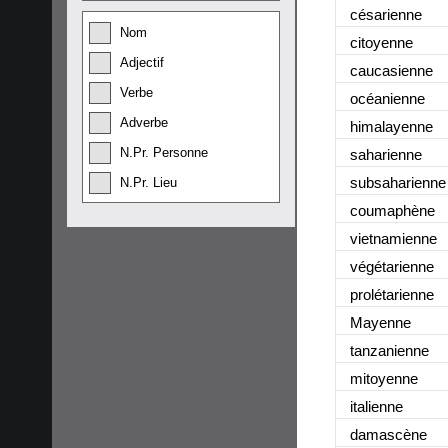
césarienne
Nom
citoyenne
Adjectif
caucasienne
Verbe
océanienne
Adverbe
himalayenne
N.Pr. Personne
saharienne
subsaharienne
N.Pr. Lieu
coumaphène
vietnamienne
végétarienne
prolétarienne
Mayenne
tanzanienne
mitoyenne
italienne
damascène