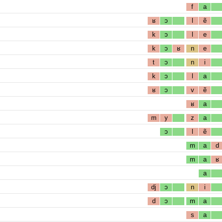
f
a
ʁ
ɔ
l
ẽ
k
ɔ
l
e
k
ɔ
ʁ
n
e
t
ɔ
n
i
k
ɔ
l
a
ʁ
ɔ
v
ẽ
ʁ
a
m
y
z
a
ɔ
l
ẽ
m
a
d
m
a
ʁ
a
dj
ɔ
n
i
d
ɔ
m
a
s
a