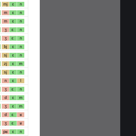
mj
ɛ
n
m
ɛ
n
m
ɛ
n
ʒ
ɛː
n
ʒ
ɛː
n
bj
ɛ
n
sj
ɛ
n
zj
ɛ
m
sj
ɛ
n
n
ɛ
l
ʒ
ɛː
n
d
ɛ
m
ʒ
ɛ
m
d
ɛː
ʁ
ʒ
ɛː
ʁ
pʁ
ɛ
n