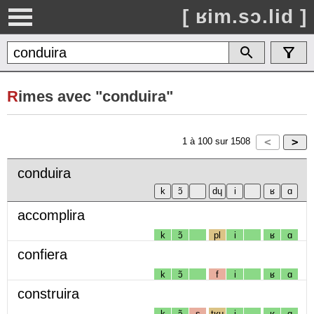
[ ʁim.sɔ.lid ]
R
imes avec "conduira"
1
à
100
sur
1508
conduira
accomplira
k
ɔ̃
pl
i
ʁ
ɑ
confiera
k
ɔ̃
f
i
ʁ
ɑ
construira
k
ɔ̃
s
tʁɥ
i
ʁ
ɑ