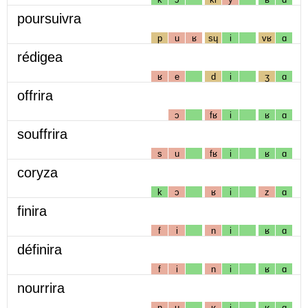
poursuivra
p
u
ʁ
sɥ
i
vʁ
ɑ
rédigea
ʁ
e
d
i
ʒ
ɑ
offrira
ɔ
fʁ
i
ʁ
ɑ
souffrira
s
u
fʁ
i
ʁ
ɑ
coryza
k
ɔ
ʁ
i
z
ɑ
finira
f
i
n
i
ʁ
ɑ
définira
f
i
n
i
ʁ
ɑ
nourrira
n
u
ʁ
i
ʁ
ɑ