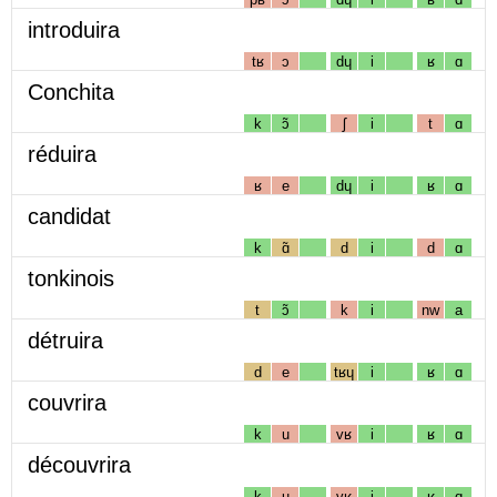
introduira
tʁ
ɔ
dɥ
i
ʁ
ɑ
Conchita
k
ɔ̃
ʃ
i
t
ɑ
réduira
ʁ
e
dɥ
i
ʁ
ɑ
candidat
k
ɑ̃
d
i
d
ɑ
tonkinois
t
ɔ̃
k
i
nw
a
détruira
d
e
tʁɥ
i
ʁ
ɑ
couvrira
k
u
vʁ
i
ʁ
ɑ
découvrira
k
u
vʁ
i
ʁ
ɑ