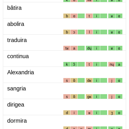
bâtira
b
ɑ
t
i
ʁ
ɑ
abolira
b
ɔ
l
i
ʁ
ɑ
traduira
tʁ
a
dɥ
i
ʁ
ɑ
continua
k
ɔ̃
t
i
nɥ
a
Alexandria
s
ɑ̃
dʁ
i
j
ɑ
sangria
s
ɑ̃
gʁ
i
j
ɑ
dirigea
d
i
ʁ
i
ʒ
ɑ
dormira
d
ɔ
ʁ
m
i
ʁ
ɑ