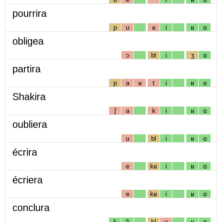
pourrira
p
u
ʁ
i
ʁ
ɑ
obligea
ɔ
bl
i
ʒ
ɑ
partira
p
a
ʁ
t
i
ʁ
ɑ
Shakira
ʃ
a
k
i
ʁ
ɑ
oubliera
u
bl
i
ʁ
ɑ
écrira
e
kʁ
i
ʁ
ɑ
écriera
e
kʁ
i
ʁ
ɑ
conclura
k
ɔ̃
kl
y
ʁ
ɑ