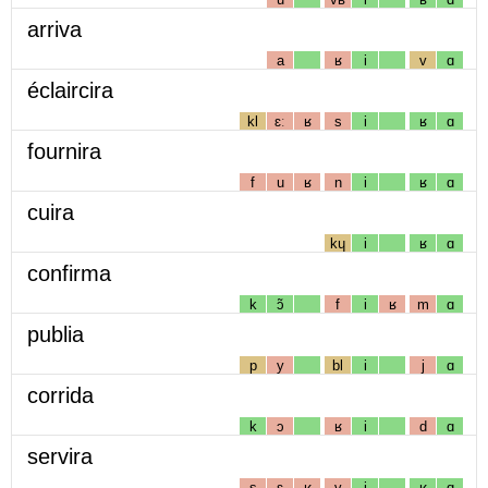
arriva
a
ʁ
i
v
ɑ
éclaircira
kl
ɛː
ʁ
s
i
ʁ
ɑ
fournira
f
u
ʁ
n
i
ʁ
ɑ
cuira
kɥ
i
ʁ
ɑ
confirma
k
ɔ̃
f
i
ʁ
m
ɑ
publia
p
y
bl
i
j
ɑ
corrida
k
ɔ
ʁ
i
d
ɑ
servira
s
ɛ
ʁ
v
i
ʁ
ɑ