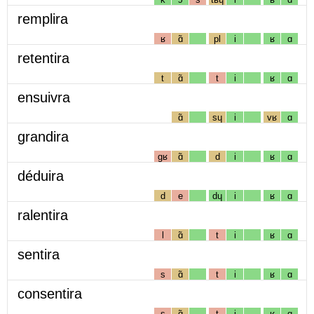
remplira
ʁ
ɑ̃
pl
i
ʁ
ɑ
retentira
t
ɑ̃
t
i
ʁ
ɑ
ensuivra
ɑ̃
sɥ
i
vʁ
ɑ
grandira
gʁ
ɑ̃
d
i
ʁ
ɑ
déduira
d
e
dɥ
i
ʁ
ɑ
ralentira
l
ɑ̃
t
i
ʁ
ɑ
sentira
s
ɑ̃
t
i
ʁ
ɑ
consentira
s
ɑ̃
t
i
ʁ
ɑ