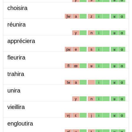
choisira
ʃw
a
z
i
ʁ
ɑ
réunira
y
n
i
ʁ
ɑ
appréciera
pʁ
e
s
i
ʁ
ɑ
fleurira
fl
œ
ʁ
i
ʁ
ɑ
trahira
tʁ
a
i
ʁ
ɑ
unira
y
n
i
ʁ
ɑ
vieillira
vj
ɛ
j
i
ʁ
ɑ
engloutira
gl
u
t
i
ʁ
ɑ