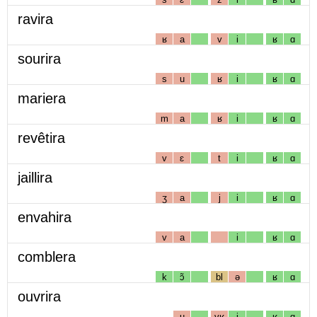
ravira
ʁ
a
v
i
ʁ
ɑ
sourira
s
u
ʁ
i
ʁ
ɑ
mariera
m
a
ʁ
i
ʁ
ɑ
revêtira
v
ɛ
t
i
ʁ
ɑ
jaillira
ʒ
a
j
i
ʁ
ɑ
envahira
v
a
i
ʁ
ɑ
comblera
k
ɔ̃
bl
ə
ʁ
ɑ
ouvrira
u
vʁ
i
ʁ
ɑ