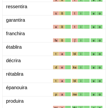
ressentira
s
ɑ̃
t
i
ʁ
ɑ
garantira
ʁ
ɑ̃
t
i
ʁ
ɑ
franchira
fʁ
ɑ̃
ʃ
i
ʁ
ɑ
établira
t
a
bl
i
ʁ
ɑ
décrira
d
e
kʁ
i
ʁ
ɑ
rétablira
t
a
bl
i
ʁ
ɑ
épanouira
p
a
nw
i
ʁ
ɑ
produira
pʁ
ɔ
dɥ
i
ʁ
ɑ