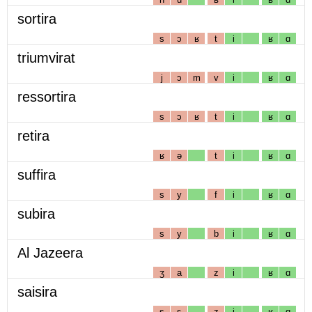
sortira
s
ɔ
ʁ
t
i
ʁ
ɑ
triumvirat
j
ɔ
m
v
i
ʁ
ɑ
ressortira
s
ɔ
ʁ
t
i
ʁ
ɑ
retira
ʁ
ə
t
i
ʁ
ɑ
suffira
s
y
f
i
ʁ
ɑ
subira
s
y
b
i
ʁ
ɑ
Al Jazeera
ʒ
a
z
i
ʁ
ɑ
saisira
s
ɛ
z
i
ʁ
ɑ