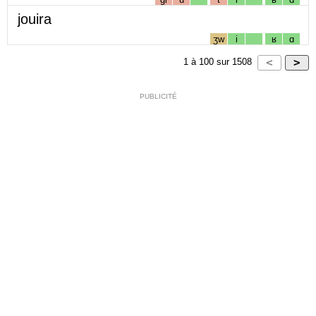
jouira
ʒw
i
ʁ
ɑ
1
à
100
sur
1508
PUBLICITÉ