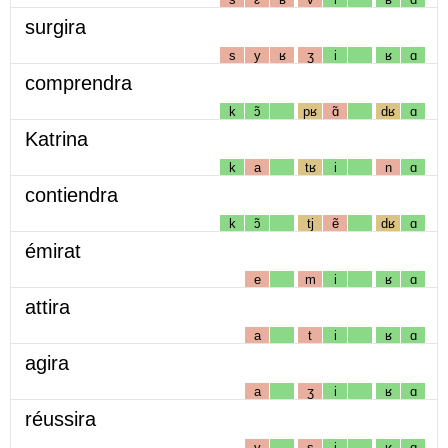
surgira
s
y
ʁ
ʒ
i
ʁ
ɑ
comprendra
k
ɔ̃
pʁ
ɑ̃
dʁ
ɑ
Katrina
k
a
tʁ
i
n
ɑ
contiendra
k
ɔ̃
tj
ẽ
dʁ
ɑ
émirat
e
m
i
ʁ
ɑ
attira
a
t
i
ʁ
ɑ
agira
a
ʒ
i
ʁ
ɑ
réussira
y
s
i
ʁ
ɑ