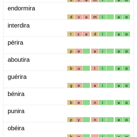
endormira
d
ɔ
ʁ
m
i
ʁ
ɑ
interdira
t
ɛ
ʁ
d
i
ʁ
ɑ
périra
p
e
ʁ
i
ʁ
ɑ
aboutira
b
u
t
i
ʁ
ɑ
guérira
g
e
ʁ
i
ʁ
ɑ
bénira
b
e
n
i
ʁ
ɑ
punira
p
y
n
i
ʁ
ɑ
obéira
b
e
i
ʁ
ɑ