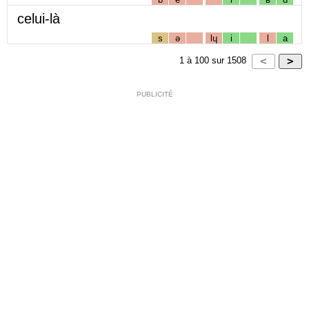
celui-là
s
ə
lɥ
i
l
a
1
à
100
sur
1508
PUBLICITÉ