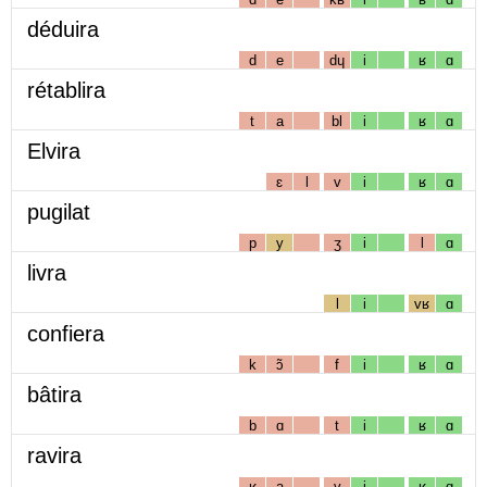
déduira
d
e
dɥ
i
ʁ
ɑ
rétablira
t
a
bl
i
ʁ
ɑ
Elvira
ɛ
l
v
i
ʁ
ɑ
pugilat
p
y
ʒ
i
l
ɑ
livra
l
i
vʁ
ɑ
confiera
k
ɔ̃
f
i
ʁ
ɑ
bâtira
b
ɑ
t
i
ʁ
ɑ
ravira
ʁ
a
v
i
ʁ
ɑ