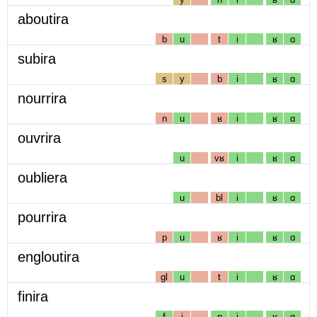
aboutira
b
u
t
i
ʁ
ɑ
subira
s
y
b
i
ʁ
ɑ
nourrira
n
u
ʁ
i
ʁ
ɑ
ouvrira
u
vʁ
i
ʁ
ɑ
oubliera
u
bl
i
ʁ
ɑ
pourrira
p
u
ʁ
i
ʁ
ɑ
engloutira
gl
u
t
i
ʁ
ɑ
finira
f
i
n
i
ʁ
ɑ