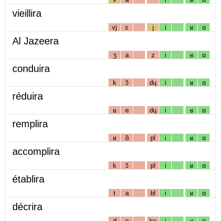
vieillira
vj
ɛ
j
i
ʁ
ɑ
Al Jazeera
ʒ
a
z
i
ʁ
ɑ
conduira
k
ɔ̃
dɥ
i
ʁ
ɑ
réduira
ʁ
e
dɥ
i
ʁ
ɑ
remplira
ʁ
ɑ̃
pl
i
ʁ
ɑ
accomplira
k
ɔ̃
pl
i
ʁ
ɑ
établira
t
a
bl
i
ʁ
ɑ
décrira
d
e
kʁ
i
ʁ
ɑ