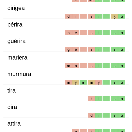
dirigea
d
i
ʁ
i
ʒ
ɑ
périra
p
e
ʁ
i
ʁ
ɑ
guérira
g
e
ʁ
i
ʁ
ɑ
mariera
m
a
ʁ
i
ʁ
ɑ
murmura
m
y
ʁ
m
y
ʁ
ɑ
tira
t
i
ʁ
ɑ
dira
d
i
ʁ
ɑ
attira
a
t
i
ʁ
ɑ