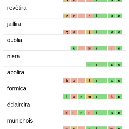
revêtira
v
ɛ
t
i
ʁ
ɑ
jaillira
ʒ
a
j
i
ʁ
ɑ
oublia
u
bl
i
j
ɑ
niera
n
i
ʁ
ɑ
abolira
b
ɔ
l
i
ʁ
ɑ
formica
f
ɔ
ʁ
m
i
k
ɑ
éclaircira
kl
ɛː
ʁ
s
i
ʁ
ɑ
munichois
m
y
n
i
kw
a