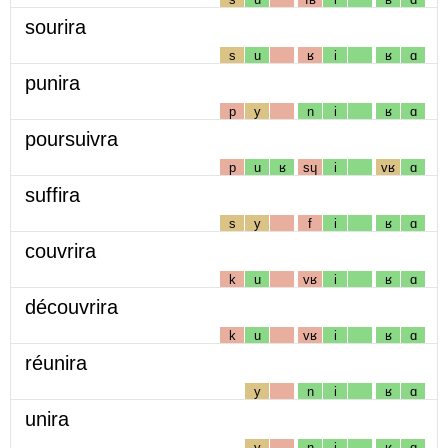
sourira
s
u
ʁ
i
ʁ
ɑ
punira
p
y
n
i
ʁ
ɑ
poursuivra
p
u
ʁ
sɥ
i
vʁ
ɑ
suffira
s
y
f
i
ʁ
ɑ
couvrira
k
u
vʁ
i
ʁ
ɑ
découvrira
k
u
vʁ
i
ʁ
ɑ
réunira
y
n
i
ʁ
ɑ
unira
y
n
i
ʁ
ɑ