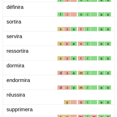
définira
f
i
n
i
ʁ
ɑ
sortira
s
ɔ
ʁ
t
i
ʁ
ɑ
servira
s
ɛ
ʁ
v
i
ʁ
ɑ
ressortira
s
ɔ
ʁ
t
i
ʁ
ɑ
dormira
d
ɔ
ʁ
m
i
ʁ
ɑ
endormira
d
ɔ
ʁ
m
i
ʁ
ɑ
réussira
y
s
i
ʁ
ɑ
supprimera
s
y
pʁ
i
m
ʁ
ɑ