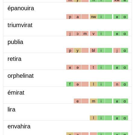
épanouira
p
a
nw
i
ʁ
ɑ
triumvirat
j
ɔ
m
v
i
ʁ
ɑ
publia
p
y
bl
i
j
ɑ
retira
ʁ
ə
t
i
ʁ
ɑ
orphelinat
f
ə
l
i
n
ɑ
émirat
e
m
i
ʁ
ɑ
lira
l
i
ʁ
ɑ
envahira
v
a
i
ʁ
ɑ