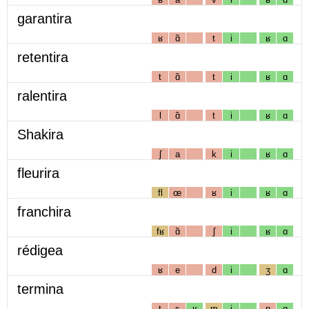
garantira
ʁ
ɑ̃
t
i
ʁ
ɑ
retentira
t
ɑ̃
t
i
ʁ
ɑ
ralentira
l
ɑ̃
t
i
ʁ
ɑ
Shakira
ʃ
a
k
i
ʁ
ɑ
fleurira
fl
œ
ʁ
i
ʁ
ɑ
franchira
fʁ
ɑ̃
ʃ
i
ʁ
ɑ
rédigea
ʁ
e
d
i
ʒ
ɑ
termina
t
ɛ
ʁ
m
i
n
ɑ