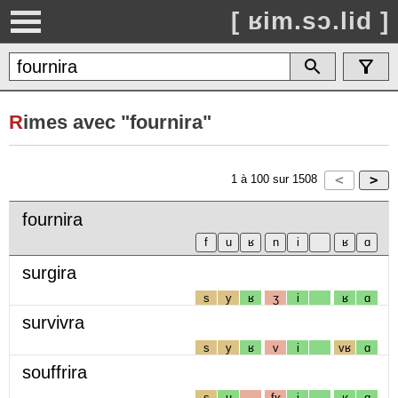
[ ʁim.sɔ.lid ]
R
imes avec "fournira"
1
à
100
sur
1508
fournira
surgira
s
y
ʁ
ʒ
i
ʁ
ɑ
survivra
s
y
ʁ
v
i
vʁ
ɑ
souffrira
s
u
fʁ
i
ʁ
ɑ