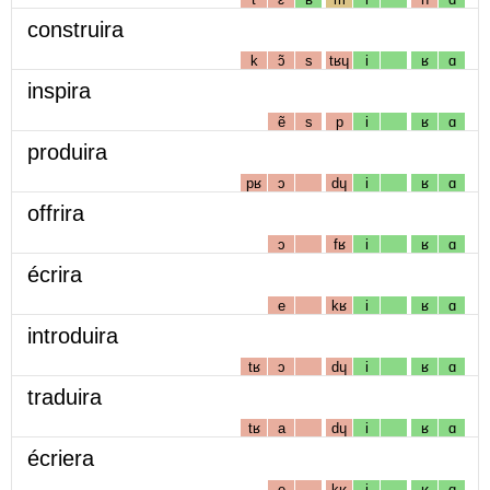
construira
k
ɔ̃
s
tʁɥ
i
ʁ
ɑ
inspira
ẽ
s
p
i
ʁ
ɑ
produira
pʁ
ɔ
dɥ
i
ʁ
ɑ
offrira
ɔ
fʁ
i
ʁ
ɑ
écrira
e
kʁ
i
ʁ
ɑ
introduira
tʁ
ɔ
dɥ
i
ʁ
ɑ
traduira
tʁ
a
dɥ
i
ʁ
ɑ
écriera
e
kʁ
i
ʁ
ɑ