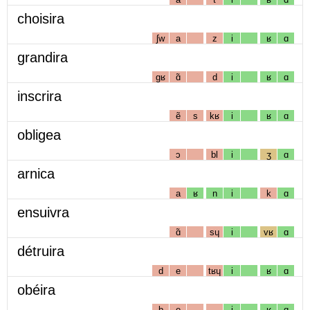
choisira
ʃw
a
z
i
ʁ
ɑ
grandira
gʁ
ɑ̃
d
i
ʁ
ɑ
inscrira
ẽ
s
kʁ
i
ʁ
ɑ
obligea
ɔ
bl
i
ʒ
ɑ
arnica
a
ʁ
n
i
k
ɑ
ensuivra
ɑ̃
sɥ
i
vʁ
ɑ
détruira
d
e
tʁɥ
i
ʁ
ɑ
obéira
b
e
i
ʁ
ɑ