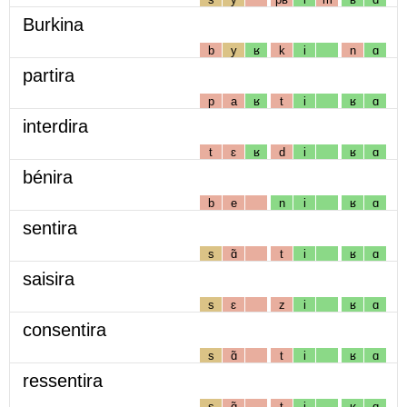
Burkina
b
y
ʁ
k
i
n
ɑ
partira
p
a
ʁ
t
i
ʁ
ɑ
interdira
t
ɛ
ʁ
d
i
ʁ
ɑ
bénira
b
e
n
i
ʁ
ɑ
sentira
s
ɑ̃
t
i
ʁ
ɑ
saisira
s
ɛ
z
i
ʁ
ɑ
consentira
s
ɑ̃
t
i
ʁ
ɑ
ressentira
s
ɑ̃
t
i
ʁ
ɑ