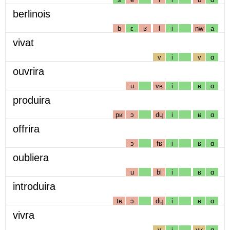
berlinois
b
ɛ
ʁ
l
i
nw
a
vivat
v
i
v
ɑ
ouvrira
u
vʁ
i
ʁ
ɑ
produira
pʁ
ɔ
dɥ
i
ʁ
ɑ
offrira
ɔ
fʁ
i
ʁ
ɑ
oubliera
u
bl
i
ʁ
ɑ
introduira
tʁ
ɔ
dɥ
i
ʁ
ɑ
vivra
v
i
vʁ
ɑ