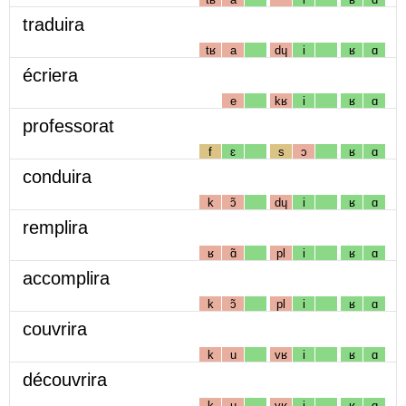
traduira
tʁ
a
dɥ
i
ʁ
ɑ
écriera
e
kʁ
i
ʁ
ɑ
professorat
f
ɛ
s
ɔ
ʁ
ɑ
conduira
k
ɔ̃
dɥ
i
ʁ
ɑ
remplira
ʁ
ɑ̃
pl
i
ʁ
ɑ
accomplira
k
ɔ̃
pl
i
ʁ
ɑ
couvrira
k
u
vʁ
i
ʁ
ɑ
découvrira
k
u
vʁ
i
ʁ
ɑ