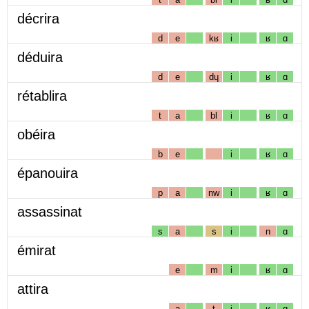
décrira
d
e
kʁ
i
ʁ
ɑ
déduira
d
e
dɥ
i
ʁ
ɑ
rétablira
t
a
bl
i
ʁ
ɑ
obéira
b
e
i
ʁ
ɑ
épanouira
p
a
nw
i
ʁ
ɑ
assassinat
s
a
s
i
n
ɑ
émirat
e
m
i
ʁ
ɑ
attira
a
t
i
ʁ
ɑ