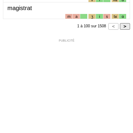
magistrat
m
a
ʒ
i
s
tʁ
ɑ
1
à
100
sur
1508
PUBLICITÉ