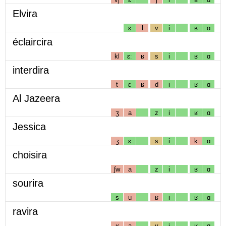
Elvira
ɛ
l
v
i
ʁ
ɑ
éclaircira
kl
ɛː
ʁ
s
i
ʁ
ɑ
interdira
t
ɛ
ʁ
d
i
ʁ
ɑ
Al Jazeera
ʒ
a
z
i
ʁ
ɑ
Jessica
ʒ
ɛ
s
i
k
ɑ
choisira
ʃw
a
z
i
ʁ
ɑ
sourira
s
u
ʁ
i
ʁ
ɑ
ravira
ʁ
a
v
i
ʁ
ɑ