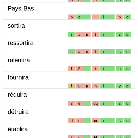
Pays-Bas
p
ɛ
i
b
ɑ
sortira
s
ɔ
ʁ
t
i
ʁ
ɑ
ressortira
s
ɔ
ʁ
t
i
ʁ
ɑ
ralentira
l
ɑ̃
t
i
ʁ
ɑ
fournira
f
u
ʁ
n
i
ʁ
ɑ
réduira
ʁ
e
dɥ
i
ʁ
ɑ
détruira
d
e
tʁɥ
i
ʁ
ɑ
établira
t
a
bl
i
ʁ
ɑ