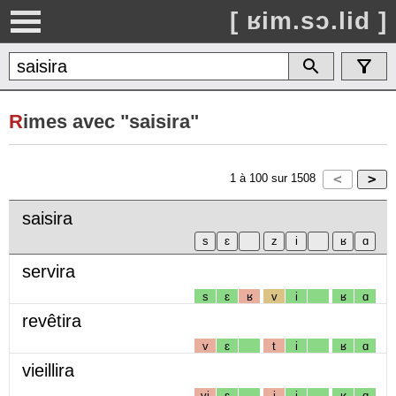
[ ʁim.sɔ.lid ]
R
imes avec "saisira"
1
à
100
sur
1508
saisira
servira
s
ɛ
ʁ
v
i
ʁ
ɑ
revêtira
v
ɛ
t
i
ʁ
ɑ
vieillira
vj
ɛ
j
i
ʁ
ɑ