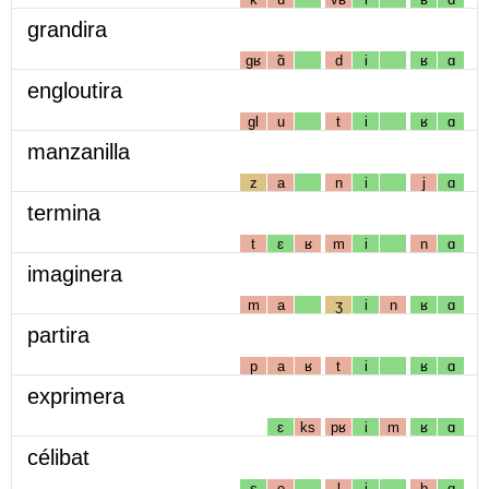
grandira
gʁ
ɑ̃
d
i
ʁ
ɑ
engloutira
gl
u
t
i
ʁ
ɑ
manzanilla
z
a
n
i
j
ɑ
termina
t
ɛ
ʁ
m
i
n
ɑ
imaginera
m
a
ʒ
i
n
ʁ
ɑ
partira
p
a
ʁ
t
i
ʁ
ɑ
exprimera
ɛ
ks
pʁ
i
m
ʁ
ɑ
célibat
s
e
l
i
b
ɑ