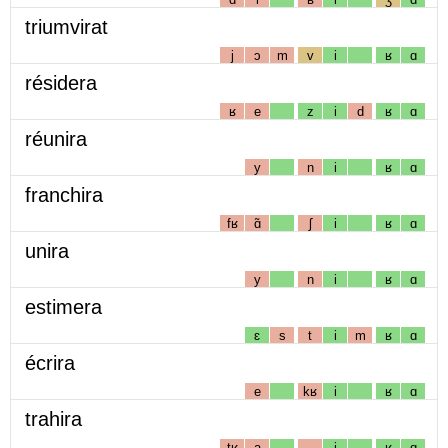
triumvirat
j
ɔ
m
v
i
ʁ
ɑ
résidera
ʁ
e
z
i
d
ʁ
ɑ
réunira
y
n
i
ʁ
ɑ
franchira
fʁ
ɑ̃
ʃ
i
ʁ
ɑ
unira
y
n
i
ʁ
ɑ
estimera
ɛ
s
t
i
m
ʁ
ɑ
écrira
e
kʁ
i
ʁ
ɑ
trahira
tʁ
a
i
ʁ
ɑ