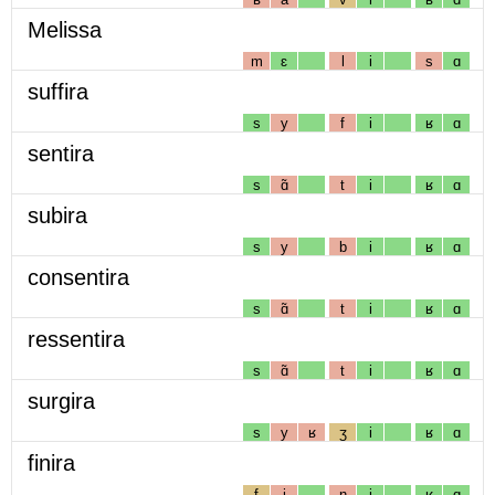
Melissa
m
ɛ
l
i
s
ɑ
suffira
s
y
f
i
ʁ
ɑ
sentira
s
ɑ̃
t
i
ʁ
ɑ
subira
s
y
b
i
ʁ
ɑ
consentira
s
ɑ̃
t
i
ʁ
ɑ
ressentira
s
ɑ̃
t
i
ʁ
ɑ
surgira
s
y
ʁ
ʒ
i
ʁ
ɑ
finira
f
i
n
i
ʁ
ɑ