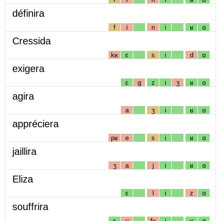
définira
f
i
n
i
ʁ
ɑ
Cressida
kʁ
ɛ
s
i
d
ɑ
exigera
ɛ
g
z
i
ʒ
ʁ
ɑ
agira
a
ʒ
i
ʁ
ɑ
appréciera
pʁ
e
s
i
ʁ
ɑ
jaillira
ʒ
a
j
i
ʁ
ɑ
Eliza
ɛ
l
i
z
ɑ
souffrira
s
u
fʁ
i
ʁ
ɑ