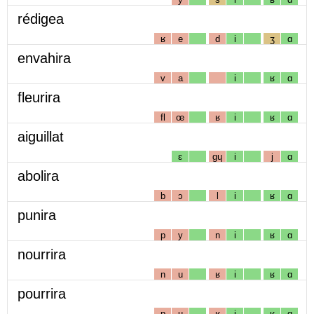
rédigea
ʁ
e
d
i
ʒ
ɑ
envahira
v
a
i
ʁ
ɑ
fleurira
fl
œ
ʁ
i
ʁ
ɑ
aiguillat
ɛ
gɥ
i
j
ɑ
abolira
b
ɔ
l
i
ʁ
ɑ
punira
p
y
n
i
ʁ
ɑ
nourrira
n
u
ʁ
i
ʁ
ɑ
pourrira
p
u
ʁ
i
ʁ
ɑ