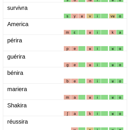
survivra
s
y
ʁ
v
i
vʁ
ɑ
America
m
ɛ
ʁ
i
k
a
périra
p
e
ʁ
i
ʁ
ɑ
guérira
g
e
ʁ
i
ʁ
ɑ
bénira
b
e
n
i
ʁ
ɑ
mariera
m
a
ʁ
i
ʁ
ɑ
Shakira
ʃ
a
k
i
ʁ
ɑ
réussira
y
s
i
ʁ
ɑ