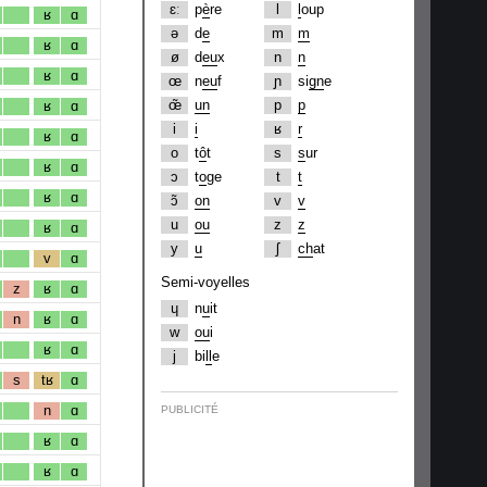
ɛː
p
è
re
l
l
oup
ʁ
ɑ
ə
d
e
m
m
ʁ
ɑ
ø
d
eu
x
n
n
ʁ
ɑ
œ
n
eu
f
ɲ
si
gn
e
œ̃
un
p
p
ʁ
ɑ
i
i
ʁ
r
ʁ
ɑ
o
t
ô
t
s
s
ur
ʁ
ɑ
ɔ
t
o
ge
t
t
ʁ
ɑ
ɔ̃
on
v
v
u
ou
z
z
ʁ
ɑ
y
u
ʃ
ch
at
v
ɑ
Semi-voyelles
z
ʁ
ɑ
ɥ
n
u
it
n
ʁ
ɑ
w
ou
i
ʁ
ɑ
j
bi
ll
e
s
tʁ
ɑ
n
ɑ
PUBLICITÉ
ʁ
ɑ
ʁ
ɑ