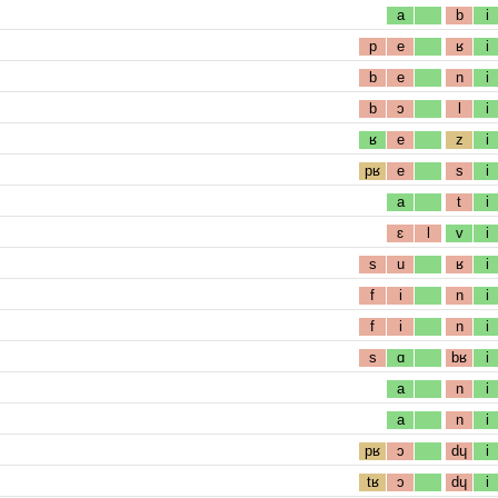
a
b
i
p
e
ʁ
i
b
e
n
i
b
ɔ
l
i
ʁ
e
z
i
pʁ
e
s
i
a
t
i
ɛ
l
v
i
s
u
ʁ
i
f
i
n
i
f
i
n
i
s
ɑ
bʁ
i
a
n
i
a
n
i
pʁ
ɔ
dɥ
i
tʁ
ɔ
dɥ
i