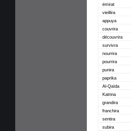
émirat
vieillira
appuya
couvrira
découvrira
survivra
nourrira
pourrira
punira
paprika
Al-Qaïda
Katrina
grandira
franchira
sentira
subira