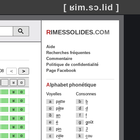
[ ʁim.sɔ.lid ]
R
IMESSOLIDES
.COM
Aide
Recherches fréquentes
Commentaire
Politique de confidentialité
Page Facebook
08
A
lphabet phonétique
ʁ
ɑ
Voyelles
Consonnes
ʁ
ɑ
a
p
a
tte
b
b
ɑ
p
â
te
d
d
ʁ
ɑ
ɑ̃
an
f
f
ʁ
ɑ
e
é
g
g
oût
ʁ
ɑ
ẽ
p
in
ʒ
J
ʁ
ɑ
ɛ
z
è
le
k
c
ou