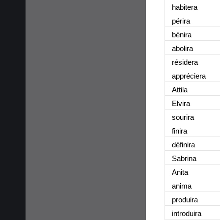
habitera
périra
bénira
abolira
résidera
appréciera
Attila
Elvira
sourira
finira
définira
Sabrina
Anita
anima
produira
introduira