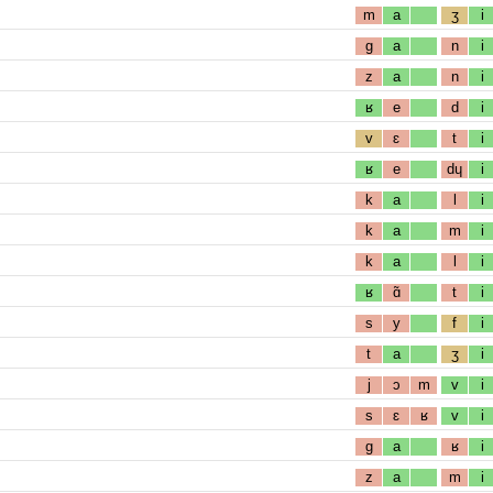
m
a
ʒ
i
g
a
n
i
z
a
n
i
ʁ
e
d
i
v
ɛ
t
i
ʁ
e
dɥ
i
k
a
l
i
k
a
m
i
k
a
l
i
ʁ
ɑ̃
t
i
s
y
f
i
t
a
ʒ
i
j
ɔ
m
v
i
s
ɛ
ʁ
v
i
g
a
ʁ
i
z
a
m
i