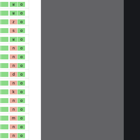
ʁ
ɑ
ʁ
ɑ
z
ɑ
s
ɑ
ʁ
ɑ
n
ɑ
n
ɑ
n
ɑ
d
ɑ
n
ɑ
k
ɑ
n
ɑ
n
ɑ
m
ɑ
n
ɑ
n
ɑ