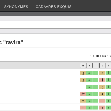
SYNONYMES
CADAVRES EXQUIS
 "ravira"
1
à
100
sur
15
ʒ
a
z
i
ʒ
a
j
i
a
ʒ
i
ʃw
a
z
i
v
a
i
m
a
ʁ
i