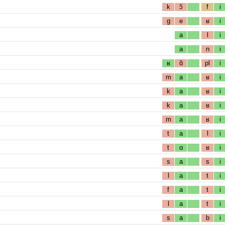
k
ɔ̃
f
i
g
e
ʁ
i
a
l
i
a
n
i
ʁ
ɑ̃
pl
i
m
a
ʁ
i
k
a
ʁ
i
k
a
ʁ
i
m
a
ʁ
i
t
a
l
i
t
ɑ
ʁ
i
s
a
s
i
l
a
t
i
f
a
t
i
l
a
t
i
s
a
b
i