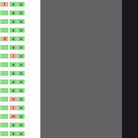
t
ʁ
ɑ
ʁ
ɑ
ʁ
ɑ
ʁ
ɑ
d
ʁ
ɑ
ʁ
ɑ
l
ɑ
ʁ
ɑ
ʁ
ɑ
ʁ
ɑ
ʁ
ɑ
n
ɑ
t
ɑ
m
ɑ
ʁ
ɑ
ʁ
ɑ