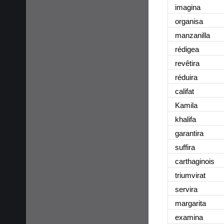
imagina
organisa
manzanilla
rédigea
revêtira
réduira
califat
Kamila
khalifa
garantira
suffira
carthaginois
triumvirat
servira
margarita
examina