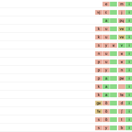
e
m
i
vj
ɛ
j
i
a
pɥ
i
k
u
vʁ
i
k
u
vʁ
i
s
y
ʁ
v
i
n
u
ʁ
i
p
u
ʁ
i
p
y
n
i
p
a
pʁ
i
k
a
i
k
a
tʁ
i
gʁ
ɑ̃
d
i
fʁ
ɑ̃
ʃ
i
s
ɑ̃
t
i
s
y
b
i