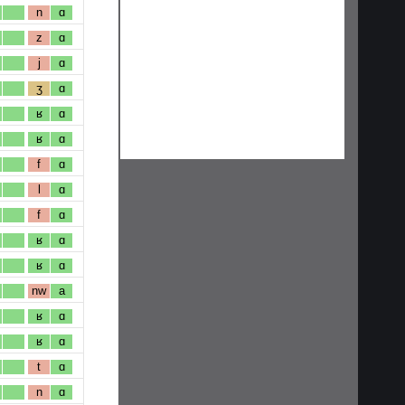
n
ɑ
z
ɑ
j
ɑ
ʒ
ɑ
ʁ
ɑ
ʁ
ɑ
f
ɑ
l
ɑ
f
ɑ
ʁ
ɑ
ʁ
ɑ
nw
a
ʁ
ɑ
ʁ
ɑ
t
ɑ
n
ɑ