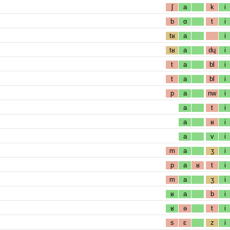
ʃ
a
k
i
b
ɑ
t
i
tʁ
a
i
tʁ
a
dɥ
i
t
a
bl
i
t
a
bl
i
p
a
nw
i
a
t
i
a
ʁ
i
a
v
i
m
a
ʒ
i
p
a
ʁ
t
i
m
a
ʒ
i
ʁ
a
b
i
ʁ
ə
t
i
s
ɛ
z
i