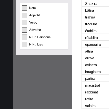
Shakira
Nom
bâtira
Adjectif
trahira
Verbe
traduira
Adverbe
établira
N.Pr. Personne
rétablira
épanouira
N.Pr. Lieu
attira
arriva
avisera
imaginera
partira
magistrat
rabbinat
retira
saisira