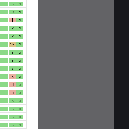
ʁ
ɑ
ʁ
ɑ
j
ɑ
ʁ
ɑ
ʁ
ɑ
vʁ
ɑ
ʁ
ɑ
ʁ
ɑ
ʁ
ɑ
k
ɑ
d
ɑ
n
ɑ
ʁ
ɑ
ʁ
ɑ
ʁ
ɑ
ʁ
ɑ