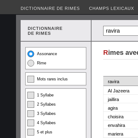
DICTIONNAIRE DE RIMES
CHAMPS LEXICAUX
DICTIONNAIRE
DE RIMES
R
imes avec
Assonance
Rime
Mots rares inclus
ravira
Al Jazeera
1 Syllabe
jaillira
2 Syllabes
agira
3 Syllabes
choisira
4 Syllabes
envahira
5 et plus
mariera