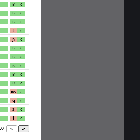
ʁ
ɑ
ʁ
ɑ
ʁ
ɑ
t
ɑ
ɲ
ɑ
ʁ
ɑ
ʁ
ɑ
ʁ
ɑ
ʁ
ɑ
ʁ
ɑ
nw
a
sj
ɑ
z
ɑ
j
ɑ
08