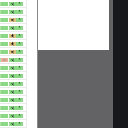
sj
ẽ
sj
ẽ
nj
ẽ
sj
ẽ
dj
ẽ
dj
ẽ
nj
ẽ
p
sj
ẽ
sj
ẽ
sj
ẽ
sj
ẽ
sj
ẽ
sj
ẽ
sj
ẽ
sj
ẽ
sj
ẽ