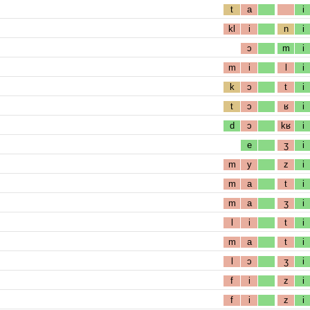
t
a
i
kl
i
n
i
ɔ
m
i
m
i
l
i
k
ɔ
t
i
t
ɔ
ʁ
i
d
ɔ
kʁ
i
e
ʒ
i
m
y
z
i
m
a
t
i
m
a
ʒ
i
l
i
t
i
m
a
t
i
l
ɔ
ʒ
i
f
i
z
i
f
i
z
i