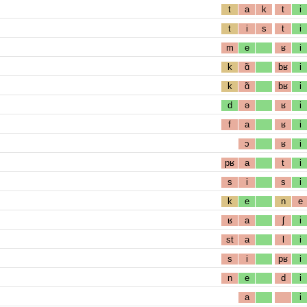
t
a
k
t
i
t
i
s
t
i
m
e
ʁ
i
k
ɑ̃
bʁ
i
k
ɑ̃
bʁ
i
d
ə
ʁ
i
f
a
ʁ
i
ɔ
ʁ
i
pʁ
a
t
i
s
i
s
i
k
e
n
e
ʁ
a
ʃ
i
st
a
l
i
s
i
pʁ
i
n
e
d
i
a
i