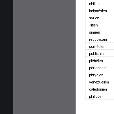
chilien
indonésien
syrien
Titien
simien
républicain
comédien
publicain
plébéien
portoricain
phrygien
vénézuélien
calédonien
philippin