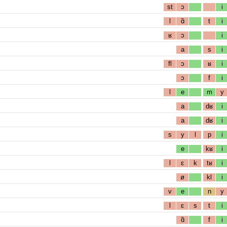
st
ɔ
i
l
ɑ̃
t
i
ʁ
ɔ
i
a
s
i
fl
ɔ
ʁ
i
ɔ
f
i
l
e
m
y
a
dʁ
i
a
dʁ
i
s
y
l
p
i
e
kʁ
i
l
ɛ
k
tʁ
i
ø
kl
i
v
e
n
y
l
ɛ
s
t
i
ɑ̃
f
i