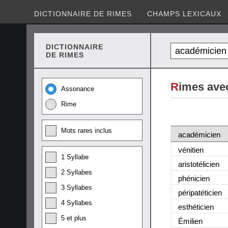
DICTIONNAIRE DE RIMES
CHAMPS LEXICAUX
DICTIONNAIRE
DE RIMES
R
imes ave
Assonance
Rime
Mots rares inclus
académicien
vénitien
1 Syllabe
aristotélicien
2 Syllabes
phénicien
3 Syllabes
péripatéticien
4 Syllabes
esthéticien
5 et plus
Émilien