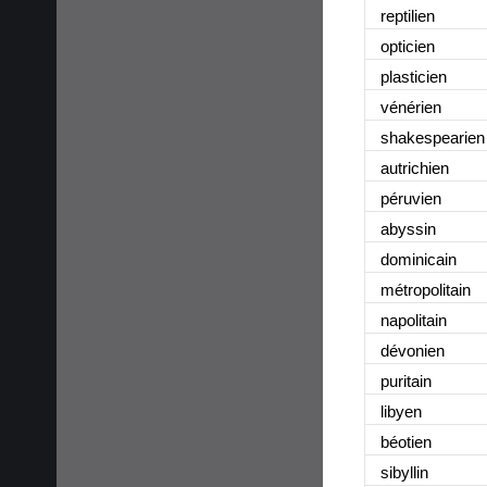
reptilien
opticien
plasticien
vénérien
shakespearien
autrichien
péruvien
abyssin
dominicain
métropolitain
napolitain
dévonien
puritain
libyen
béotien
sibyllin