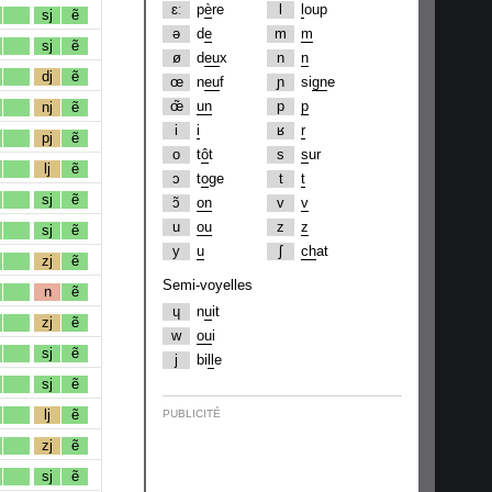
ɛː
p
è
re
l
l
oup
sj
ẽ
ə
d
e
m
m
sj
ẽ
ø
d
eu
x
n
n
dj
ẽ
œ
n
eu
f
ɲ
si
gn
e
œ̃
un
p
p
nj
ẽ
i
i
ʁ
r
pj
ẽ
o
t
ô
t
s
s
ur
lj
ẽ
ɔ
t
o
ge
t
t
sj
ẽ
ɔ̃
on
v
v
u
ou
z
z
sj
ẽ
y
u
ʃ
ch
at
zj
ẽ
Semi-voyelles
n
ẽ
ɥ
n
u
it
zj
ẽ
w
ou
i
sj
ẽ
j
bi
ll
e
sj
ẽ
lj
ẽ
PUBLICITÉ
zj
ẽ
sj
ẽ