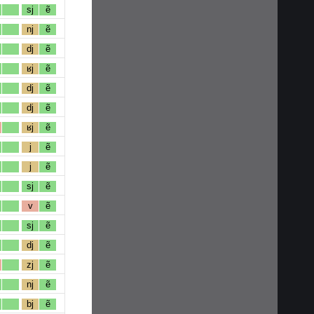
sj
ẽ
nj
ẽ
dj
ẽ
ʁj
ẽ
dj
ẽ
dj
ẽ
ʁj
ẽ
j
ẽ
j
ẽ
sj
ẽ
v
ẽ
sj
ẽ
dj
ẽ
zj
ẽ
nj
ẽ
bj
ẽ