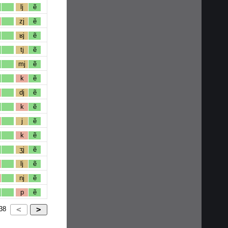
lj
ẽ
zj
ẽ
ʁj
ẽ
tj
ẽ
mj
ẽ
k
ẽ
dj
ẽ
k
ẽ
j
ẽ
k
ẽ
ʒj
ẽ
lj
ẽ
nj
ẽ
p
ẽ
38