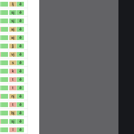
lj
ẽ
sj
ẽ
sj
ẽ
ʁj
ẽ
ʁj
ẽ
ʃj
ẽ
vj
ẽ
s
ẽ
k
ẽ
t
ẽ
t
ẽ
nj
ẽ
t
ẽ
bj
ẽ
sj
ẽ
l
ẽ