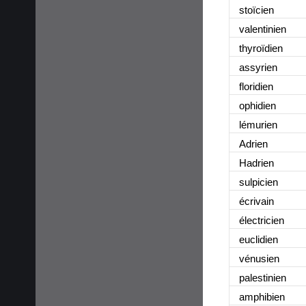
stoïcien
valentinien
thyroïdien
assyrien
floridien
ophidien
lémurien
Adrien
Hadrien
sulpicien
écrivain
électricien
euclidien
vénusien
palestinien
amphibien