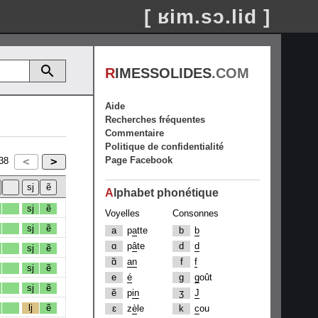
[ ʁim.sɔ.lid ]
R
IMESSOLIDES
.COM
Aide
Recherches fréquentes
Commentaire
Politique de confidentialité
Page Facebook
38
A
lphabet phonétique
sj
ẽ
Voyelles
Consonnes
sj
ẽ
a
p
a
tte
b
b
ɑ
p
â
te
d
d
sj
ẽ
ɑ̃
an
f
f
sj
ẽ
e
é
g
g
oût
sj
ẽ
ẽ
p
in
ʒ
J
lj
ẽ
ɛ
z
è
le
k
c
ou