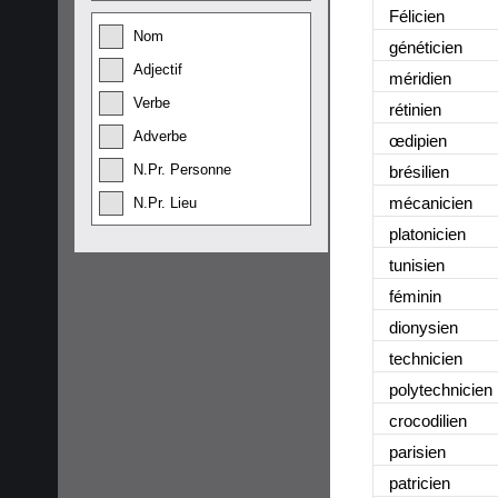
Félicien
Nom
généticien
Adjectif
méridien
Verbe
rétinien
Adverbe
œdipien
N.Pr. Personne
brésilien
mécanicien
N.Pr. Lieu
platonicien
tunisien
féminin
dionysien
technicien
polytechnicien
crocodilien
parisien
patricien