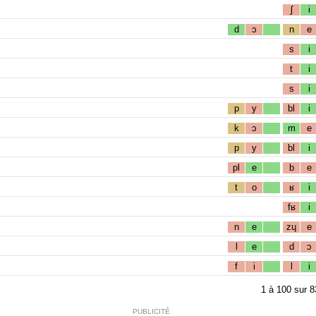
ʃ
i
d
ɔ
n
e
s
i
t
i
s
i
p
y
bl
i
k
ɔ
m
e
p
y
bl
i
pl
e
b
e
t
o
ʁ
i
fʁ
i
n
e
zɥ
e
l
e
d
ɔ
f
i
l
i
1
à
100
sur
8
PUBLICITÉ