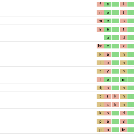
f
e
l
i
n
e
t
i
m
e
ʁ
i
ʁ
e
t
i
e
d
i
bʁ
e
z
i
k
a
n
i
t
ɔ
n
i
t
y
n
i
f
e
m
i
dj
ɔ
n
i
t
ɛ
k
n
i
t
ɛ
k
n
i
k
ɔ
d
i
p
a
ʁ
i
p
a
tʁ
i