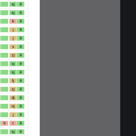
sj
ẽ
sj
ẽ
k
ẽ
j
ẽ
j
ẽ
s
ẽ
zj
ẽ
sj
ẽ
sj
ẽ
lj
ẽ
zj
ẽ
dj
ẽ
nj
ẽ
j
ẽ
k
t
ẽ
sj
ẽ