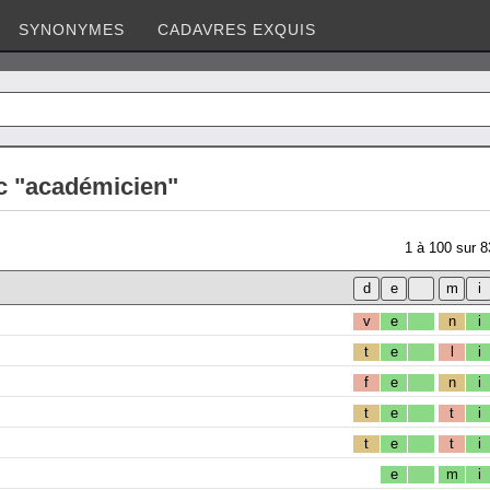
SYNONYMES
CADAVRES EXQUIS
c "académicien"
1
à
100
sur
8
v
e
n
i
t
e
l
i
f
e
n
i
t
e
t
i
t
e
t
i
e
m
i