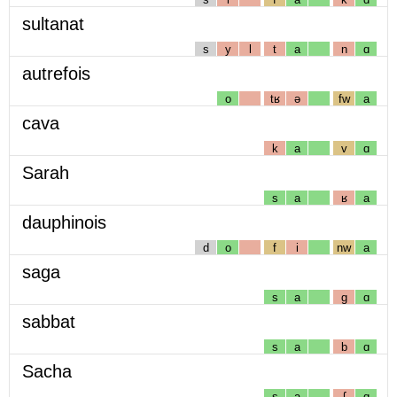
sultanat
s
y
l
t
a
n
ɑ
autrefois
o
tʁ
ə
fw
a
cava
k
a
v
ɑ
Sarah
s
a
ʁ
a
dauphinois
d
o
f
i
nw
a
saga
s
a
g
ɑ
sabbat
s
a
b
ɑ
Sacha
s
a
ʃ
ɑ