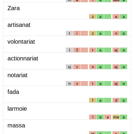
Zara
z
a
ʁ
a
artisanat
t
i
z
a
n
ɑ
volontariat
l
ɔ̃
t
a
ʁj
ɑ
actionnariat
sj
ɔ
n
a
ʁj
ɑ
notariat
n
ɔ
t
a
ʁj
ɑ
fada
f
a
d
ɑ
larmoie
l
a
ʁ
mw
a
massa
m
a
s
ɑ