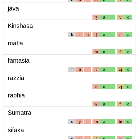
java
ʒ
a
v
ɑ
Kinshasa
k
i
n
ʃ
a
s
a
mafia
m
a
fj
ɑ
fantasia
f
ɑ̃
t
a
zj
ɑ
razzia
ʁ
a
zj
ɑ
raphia
ʁ
a
fj
ɑ
Sumatra
s
y
m
a
tʁ
ɑ
sifaka
s
i
f
a
k
ɑ