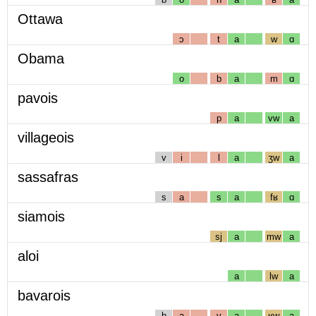
Ottawa
ɔ
t
a
w
ɑ
Obama
o
b
a
m
ɑ
pavois
p
a
vw
a
villageois
v
i
l
a
ʒw
a
sassafras
s
a
s
a
fʁ
ɑ
siamois
sj
a
mw
a
aloi
a
lw
a
bavarois
b
a
v
a
ʁw
a