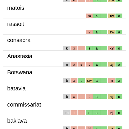
matois
m
a
tw
a
rassoit
ʁ
a
sw
a
consacra
k
ɔ̃
s
a
kʁ
ɑ
Anastasia
n
a
s
t
a
zj
a
Botswana
b
ɔ
t
sw
a
n
a
batavia
b
a
t
a
vj
ɑ
commissariat
m
i
s
a
ʁj
ɑ
baklava
b
a
kl
a
v
ɑ