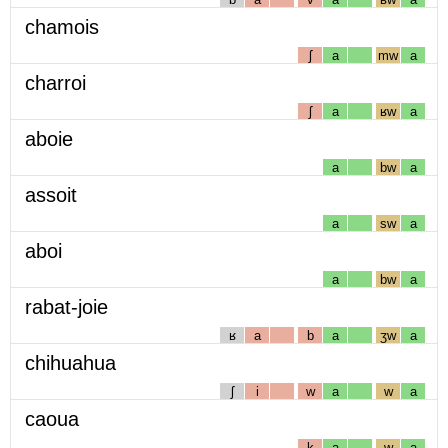
chamois
ʃ
a
mw
a
charroi
ʃ
a
ʁw
a
aboie
a
bw
a
assoit
a
sw
a
aboi
a
bw
a
rabat-joie
ʁ
a
b
a
ʒw
a
chihuahua
ʃ
i
w
a
w
a
caoua
k
a
w
a