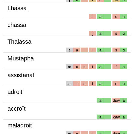
Lhassa
l
a
s
a
chassa
ʃ
a
s
ɑ
Thalassa
t
a
l
a
s
ɑ
Mustapha
m
u
s
t
a
f
a
assistanat
s
i
s
t
a
n
ɑ
adroit
a
dʁw
a
accroît
a
kʁw
a
maladroit
m
a
l
a
dʁw
a