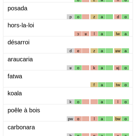
posada
p
o
z
a
d
ɑ
hors-la-loi
ɔ
ʁ
l
a
lw
a
désarroi
d
e
z
a
ʁw
a
araucaria
ʁ
o
k
a
ʁj
ɑ
fatwa
f
a
tw
ɑ
koala
k
o
a
l
ɑ
poêle à bois
pw
ɑ
l
a
bw
ɑ
carbonara
b
o
n
a
ʁ
a