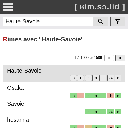
[ ʁim.sɔ.lid ]
R
imes avec "Haute-Savoie"
1
à
100
sur
1508
Haute-Savoie
Osaka
o
s
a
k
a
Savoie
s
a
vw
a
hosanna
o
z
a
n
ɑ