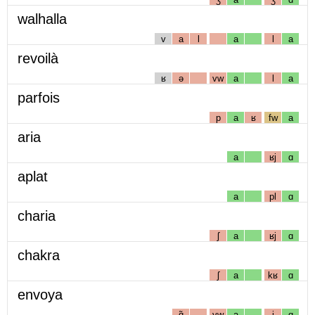
walhalla
v
a
l
a
l
a
revoilà
ʁ
ə
vw
a
l
a
parfois
p
a
ʁ
fw
a
aria
a
ʁj
ɑ
aplat
a
pl
ɑ
charia
ʃ
a
ʁj
ɑ
chakra
ʃ
a
kʁ
ɑ
envoya
ɑ̃
vw
a
j
ɑ