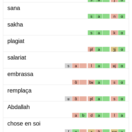
sana
s
a
n
ɑ
sakha
s
a
k
ɑ
plagiat
pl
a
ʒj
ɑ
salariat
s
a
l
a
ʁj
ɑ
embrassa
ɑ̃
bʁ
a
s
ɑ
remplaça
ʁ
ɑ̃
pl
a
s
ɑ
Abdallah
a
b
d
a
l
a
chose en soi
ʃ
o
z
ɑ̃
sw
a