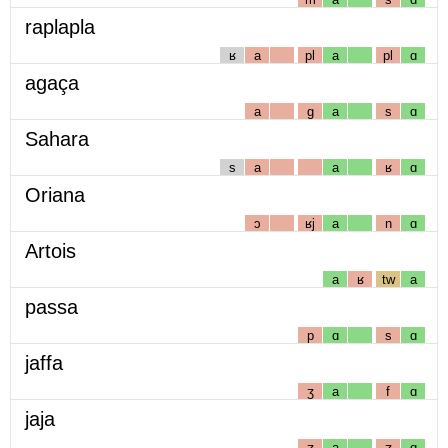
raplapla
ʁ
a
pl
a
pl
ɑ
agaça
a
g
a
s
ɑ
Sahara
s
a
a
ʁ
ɑ
Oriana
ɔ
ʁj
a
n
ɑ
Artois
a
ʁ
tw
a
passa
p
ɑ
s
ɑ
jaffa
ʒ
a
f
ɑ
jaja
ʒ
a
ʒ
ɑ