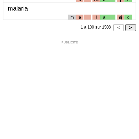
malaria
m
a
l
a
ʁj
ɑ
1
à
100
sur
1508
PUBLICITÉ