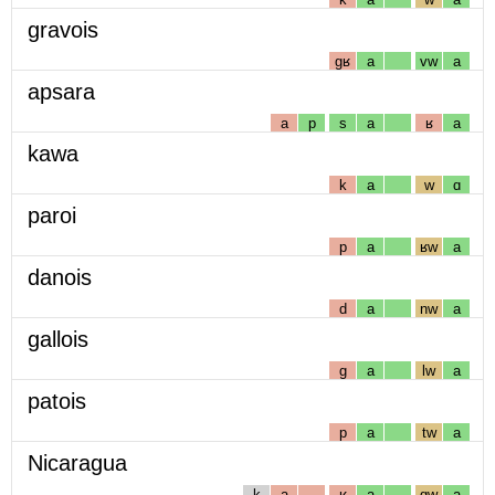
gravois
gʁ
a
vw
a
apsara
a
p
s
a
ʁ
a
kawa
k
a
w
ɑ
paroi
p
a
ʁw
a
danois
d
a
nw
a
gallois
g
a
lw
a
patois
p
a
tw
a
Nicaragua
k
a
ʁ
a
gw
a