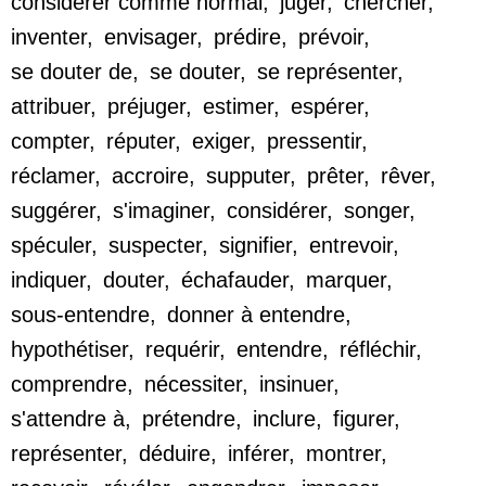
considérer comme normal
,
juger
,
chercher
,
inventer
,
envisager
,
prédire
,
prévoir
,
se douter de
,
se douter
,
se représenter
,
attribuer
,
préjuger
,
estimer
,
espérer
,
compter
,
réputer
,
exiger
,
pressentir
,
réclamer
,
accroire
,
supputer
,
prêter
,
rêver
,
suggérer
,
s'imaginer
,
considérer
,
songer
,
spéculer
,
suspecter
,
signifier
,
entrevoir
,
indiquer
,
douter
,
échafauder
,
marquer
,
sous-entendre
,
donner à entendre
,
hypothétiser
,
requérir
,
entendre
,
réfléchir
,
comprendre
,
nécessiter
,
insinuer
,
s'attendre à
,
prétendre
,
inclure
,
figurer
,
représenter
,
déduire
,
inférer
,
montrer
,