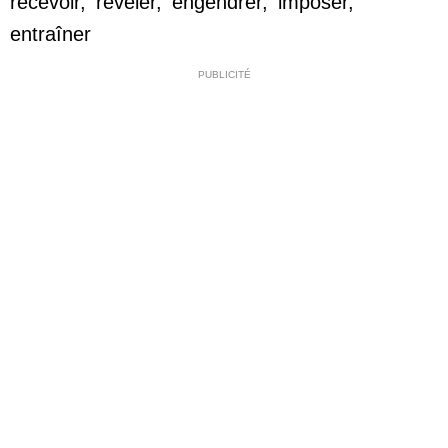
recevoir
,
révéler
,
engendrer
,
imposer
,
entraîner
PUBLICITÉ