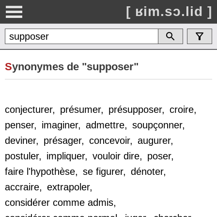
[ ʁim.sɔ.lid ]
S
ynonymes de "supposer"
conjecturer
,
présumer
,
présupposer
,
croire
,
penser
,
imaginer
,
admettre
,
soupçonner
,
deviner
,
présager
,
concevoir
,
augurer
,
postuler
,
impliquer
,
vouloir dire
,
poser
,
faire l'hypothèse
,
se figurer
,
dénoter
,
accraire
,
extrapoler
,
considérer comme admis
,