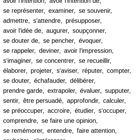
avoir l'intention
,
avoir l'intention de
,
se représenter
,
examiner
,
se souvenir
,
admettre
,
s'attendre
,
présupposer
,
avoir l'idée de
,
augurer
,
soupçonner
,
se douter de
,
se pencher
,
évoquer
,
se rappeler
,
deviner
,
avoir l'impression
,
s'imaginer
,
se concentrer
,
se recueillir
,
élaborer
,
projeter
,
s'aviser
,
réputer
,
compter
,
se douter
,
échafauder
,
délibérer
,
prendre garde
,
extrapoler
,
évaluer
,
supputer
,
sentir
,
être persuadé
,
approfondir
,
calculer
,
se préoccuper
,
accroire
,
étudier
,
s'occuper
,
comprendre
,
se faire une opinion
,
se remémorer
,
entendre
,
faire attention
,