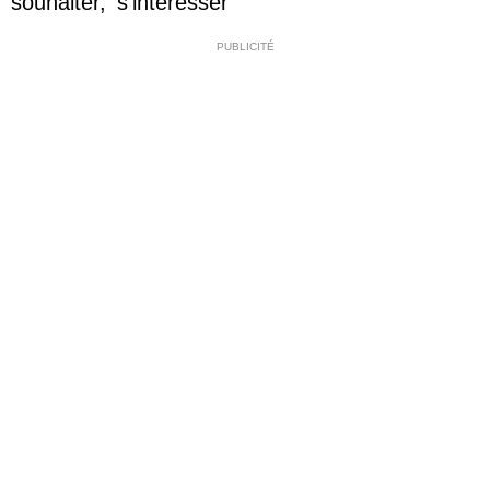
souhaiter
,
s'intéresser
PUBLICITÉ