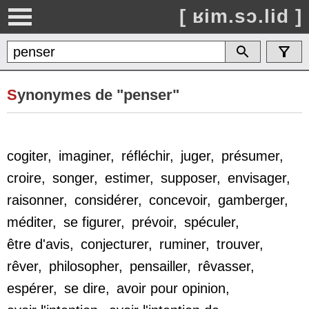
[ ʁim.sɔ.lid ]
S
ynonymes de "penser"
cogiter
,
imaginer
,
réfléchir
,
juger
,
présumer
,
croire
,
songer
,
estimer
,
supposer
,
envisager
,
raisonner
,
considérer
,
concevoir
,
gamberger
,
méditer
,
se figurer
,
prévoir
,
spéculer
,
être d'avis
,
conjecturer
,
ruminer
,
trouver
,
rêver
,
philosopher
,
pensailler
,
rêvasser
,
espérer
,
se dire
,
avoir pour opinion
,