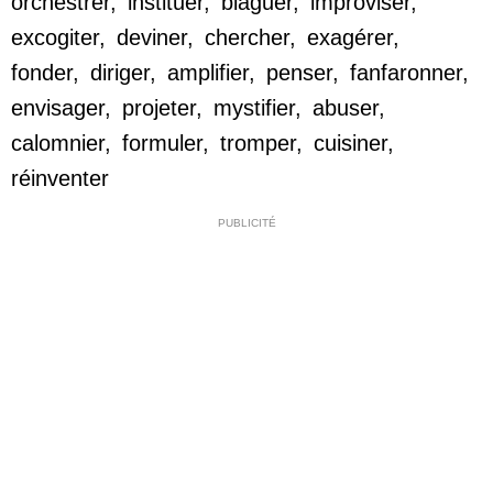
orchestrer
,
instituer
,
blaguer
,
improviser
,
excogiter
,
deviner
,
chercher
,
exagérer
,
fonder
,
diriger
,
amplifier
,
penser
,
fanfaronner
,
envisager
,
projeter
,
mystifier
,
abuser
,
calomnier
,
formuler
,
tromper
,
cuisiner
,
réinventer
PUBLICITÉ