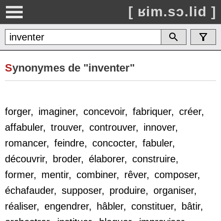
[ ʁim.sɔ.lid ]
S
ynonymes de "inventer"
forger
,
imaginer
,
concevoir
,
fabriquer
,
créer
,
affabuler
,
trouver
,
controuver
,
innover
,
romancer
,
feindre
,
concocter
,
fabuler
,
découvrir
,
broder
,
élaborer
,
construire
,
former
,
mentir
,
combiner
,
rêver
,
composer
,
échafauder
,
supposer
,
produire
,
organiser
,
réaliser
,
engendrer
,
hâbler
,
constituer
,
bâtir
,