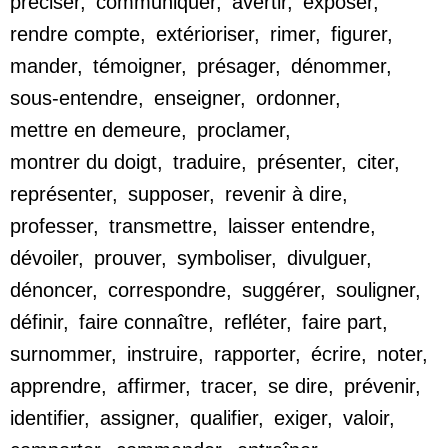
préciser
,
communiquer
,
avertir
,
exposer
,
rendre compte
,
extérioriser
,
rimer
,
figurer
,
mander
,
témoigner
,
présager
,
dénommer
,
sous-entendre
,
enseigner
,
ordonner
,
mettre en demeure
,
proclamer
,
montrer du doigt
,
traduire
,
présenter
,
citer
,
représenter
,
supposer
,
revenir à dire
,
professer
,
transmettre
,
laisser entendre
,
dévoiler
,
prouver
,
symboliser
,
divulguer
,
dénoncer
,
correspondre
,
suggérer
,
souligner
,
définir
,
faire connaître
,
refléter
,
faire part
,
surnommer
,
instruire
,
rapporter
,
écrire
,
noter
,
apprendre
,
affirmer
,
tracer
,
se dire
,
prévenir
,
identifier
,
assigner
,
qualifier
,
exiger
,
valoir
,