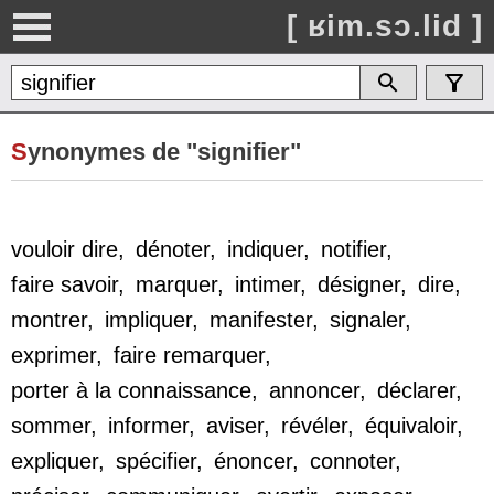
[ ʁim.sɔ.lid ]
S
ynonymes de "signifier"
vouloir dire
,
dénoter
,
indiquer
,
notifier
,
faire savoir
,
marquer
,
intimer
,
désigner
,
dire
,
montrer
,
impliquer
,
manifester
,
signaler
,
exprimer
,
faire remarquer
,
porter à la connaissance
,
annoncer
,
déclarer
,
sommer
,
informer
,
aviser
,
révéler
,
équivaloir
,
expliquer
,
spécifier
,
énoncer
,
connoter
,