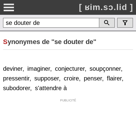
[ ʁim.sɔ.lid ]
S
ynonymes de "se douter de"
devine
r
,
imagine
r
,
conjecture
r
,
soupçonne
r
,
pressenti
r
,
suppose
r
,
croir
e
,
pense
r
,
flaire
r
,
subodore
r
,
s'attendre
à
PUBLICITÉ