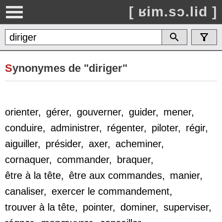
[ ʁim.sɔ.lid ]
S
ynonymes de "diriger"
orienter
,
gérer
,
gouverner
,
guider
,
mener
,
conduire
,
administrer
,
régenter
,
piloter
,
régir
,
aiguiller
,
présider
,
axer
,
acheminer
,
cornaquer
,
commander
,
braquer
,
être à la tête
,
être aux commandes
,
manier
,
canaliser
,
exercer le commandement
,
trouver à la tête
,
pointer
,
dominer
,
superviser
,