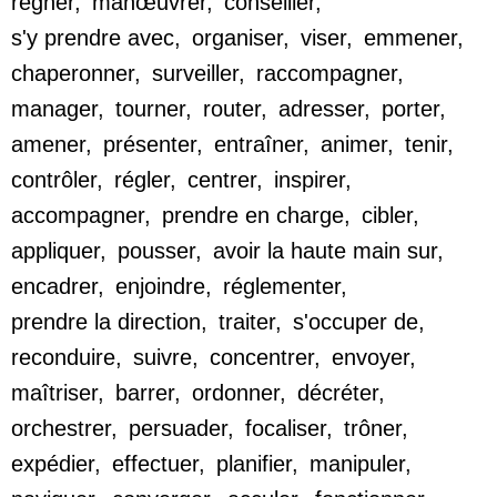
régner
,
manœuvrer
,
conseiller
,
s'y prendre avec
,
organiser
,
viser
,
emmener
,
chaperonner
,
surveiller
,
raccompagner
,
manager
,
tourner
,
router
,
adresser
,
porter
,
amener
,
présenter
,
entraîner
,
animer
,
tenir
,
contrôler
,
régler
,
centrer
,
inspirer
,
accompagner
,
prendre en charge
,
cibler
,
appliquer
,
pousser
,
avoir la haute main sur
,
encadrer
,
enjoindre
,
réglementer
,
prendre la direction
,
traiter
,
s'occuper de
,
reconduire
,
suivre
,
concentrer
,
envoyer
,
maîtriser
,
barrer
,
ordonner
,
décréter
,
orchestrer
,
persuader
,
focaliser
,
trôner
,
expédier
,
effectuer
,
planifier
,
manipuler
,