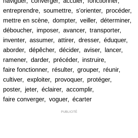
naviguer
,
converger
,
acculer
,
fonctionner
,
entreprendre
,
soumettre
,
s'orienter
,
procéder
,
mettre en scène
,
dompter
,
veiller
,
déterminer
,
déboucher
,
imposer
,
avancer
,
transporter
,
inventer
,
assumer
,
attirer
,
dresser
,
éduquer
,
aborder
,
dépêcher
,
décider
,
aviser
,
lancer
,
ramener
,
darder
,
précéder
,
instruire
,
faire fonctionner
,
résulter
,
grouper
,
réunir
,
cultiver
,
exploiter
,
provoquer
,
protéger
,
poster
,
jeter
,
éclairer
,
accomplir
,
faire converger
,
voguer
,
écarter
PUBLICITÉ