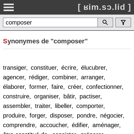
[ ʁim.sɔ.lid ]
S
ynonymes de "composer"
transiger
,
constituer
,
écrire
,
élucubrer
,
agencer
,
rédiger
,
combiner
,
arranger
,
élaborer
,
former
,
faire
,
créer
,
confectionner
,
construire
,
organiser
,
bâtir
,
pactiser
,
assembler
,
traiter
,
libeller
,
comporter
,
produire
,
forger
,
disposer
,
pondre
,
négocier
,
comprendre
,
accoucher
,
édifier
,
aménager
,