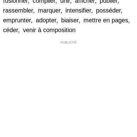
fusionner
,
compiler
,
unir
,
afficher
,
publier
,
rassembler
,
marquer
,
intensifier
,
posséder
,
emprunter
,
adopter
,
biaiser
,
mettre en pages
,
céder
,
venir à composition
PUBLICITÉ