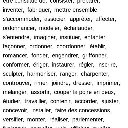
être constitué de
,
consister
,
préparer
,
inventer
,
fabriquer
,
mettre ensemble
,
s'accommoder
,
associer
,
apprêter
,
affecter
,
ordonnancer
,
modeler
,
échafauder
,
s'entendre
,
imaginer
,
instituer
,
enfanter
,
façonner
,
ordonner
,
coordonner
,
établir
,
romancer
,
fonder
,
engendrer
,
griffonner
,
conformer
,
ériger
,
instaurer
,
régler
,
inscrire
,
sculpter
,
harmoniser
,
ranger
,
charpenter
,
controuver
,
rimer
,
joindre
,
dresser
,
imprimer
,
mélanger
,
assortir
,
couper la poire en deux
,
étudier
,
travailler
,
contenir
,
accorder
,
ajuster
,
concevoir
,
installer
,
faire des concessions
,
versifier
,
monter
,
réaliser
,
parlementer
,