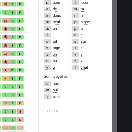
ɛː
p
è
re
l
l
oup
sj
ɛ
n
ə
d
e
m
m
t
ɛ
n
ø
d
eu
x
n
n
sj
ɛ
n
œ
n
eu
f
ɲ
si
gn
e
œ̃
un
p
p
dj
ɛ
n
i
i
ʁ
r
dj
ɛ
n
o
t
ô
t
s
s
ur
dj
ɛ
n
ɔ
t
o
ge
t
t
zj
ɛ
n
ɔ̃
on
v
v
u
ou
z
z
dj
ɛ
n
y
u
ʃ
ch
at
ʒ
ɛː
n
Semi-voyelles
k
ɛ
n
ɥ
n
u
it
t
ɛ
n
w
ou
i
t
ɛ
n
j
bi
ll
e
p
ɛ
d
t
ɛ
s
PUBLICITÉ
t
ɛ
s
n
ɛ
t