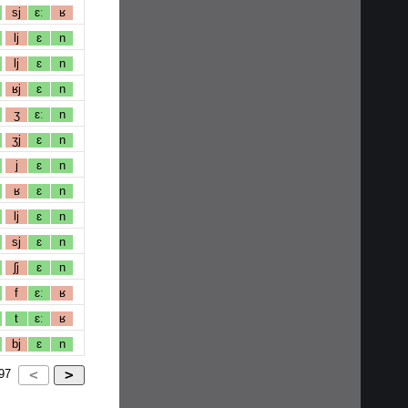
sj
ɛː
ʁ
lj
ɛ
n
lj
ɛ
n
ʁj
ɛ
n
ʒ
ɛː
n
ʒj
ɛ
n
j
ɛ
n
ʁ
ɛ
n
lj
ɛ
n
sj
ɛ
n
ʃj
ɛ
n
f
ɛː
ʁ
t
ɛː
ʁ
bj
ɛ
n
97