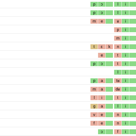
p
ɔ
l
i
p
ɔ
l
i
m
e
ʁ
i
p
i
m
i
t
ɛ
k
n
i
e
t
i
p
ɔ
t
i
l
i
p
a
tʁ
i
m
a
dʁ
i
l
i
t
i
g
a
l
i
v
e
n
i
f
e
n
i
ɔ
f
i