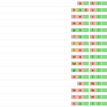
a
k
i
k
ɔ
k
s
i
l
e
v
i
m
e
t
i
p
ɔ
l
i
l
ɔ
ʒ
i
t
y
n
i
t
e
t
i
st
a
l
i
sp
e
s
i
p
a
ʁ
i
s
ɔ
l
i
a
fʁ
i
tʁ
a
fʁ
i
f
y
m
i
s
ɔ
l
i