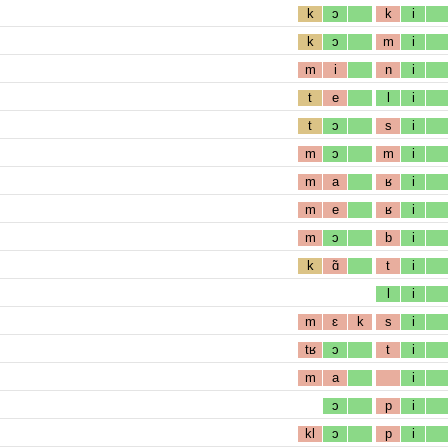
k
ɔ
k
i
k
ɔ
m
i
m
i
n
i
t
e
l
i
t
ɔ
s
i
m
ɔ
m
i
m
a
ʁ
i
m
e
ʁ
i
m
ɔ
b
i
k
ɑ̃
t
i
l
i
m
ɛ
k
s
i
tʁ
ɔ
t
i
m
a
i
ɔ
p
i
kl
ɔ
p
i