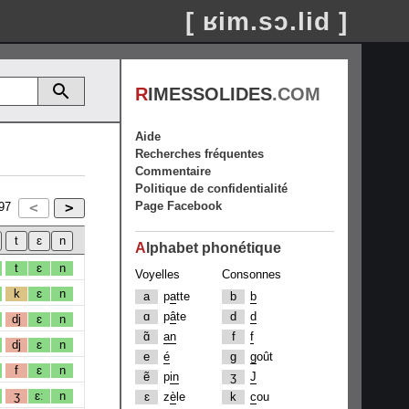
[ ʁim.sɔ.lid ]
R
IMESSOLIDES
.COM
Aide
Recherches fréquentes
Commentaire
Politique de confidentialité
Page Facebook
97
A
lphabet phonétique
t
ɛ
n
Voyelles
Consonnes
k
ɛ
n
a
p
a
tte
b
b
ɑ
p
â
te
d
d
dj
ɛ
n
ɑ̃
an
f
f
dj
ɛ
n
e
é
g
g
oût
f
ɛ
n
ẽ
p
in
ʒ
J
ʒ
ɛː
n
ɛ
z
è
le
k
c
ou