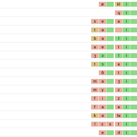
ø
kl
i
ɥ
i
s
e
ʁ
i
t
a
i
b
a
l
i
ʁ
e
t
i
ʒ
ɔ
l
i
t
ɔ
ʁ
i
ɑ̃
t
i
m
a
ʒ
i
m
y
z
i
f
i
z
i
f
a
ʁ
i
k
a
tʁ
i
l
ɛ
s
t
i
e
d
i