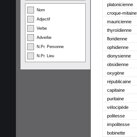
platonicienne
Nom
croque-mitaine
Adjectif
mauricienne
Verbe
thyroïdienne
Adverbe
floridienne
N.Pr. Personne
ophidienne
dionysienne
N.Pr. Lieu
obsidienne
oxygène
républicaine
capitaine
puritaine
vélocipède
politesse
impolitesse
bobinette