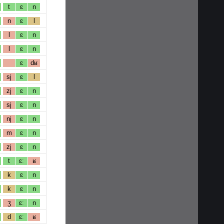
t
ɛ
n
n
ɛ
l
l
ɛ
n
l
ɛ
n
ɛ
dʁ
sj
ɛ
l
zj
ɛ
n
sj
ɛ
n
nj
ɛ
n
m
ɛ
n
zj
ɛ
n
t
ɛː
ʁ
k
ɛ
n
k
ɛ
n
ʒ
ɛː
n
d
ɛː
ʁ