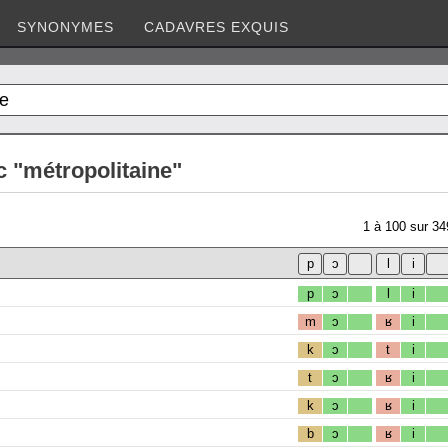
SYNONYMES
CADAVRES EXQUIS
 "métropolitaine"
1
à
100
sur
34
p
ɔ
l
i
m
ɔ
ʁ
i
k
ɔ
t
i
t
ɔ
ʁ
i
k
ɔ
ʁ
i
b
ɔ
ʁ
i