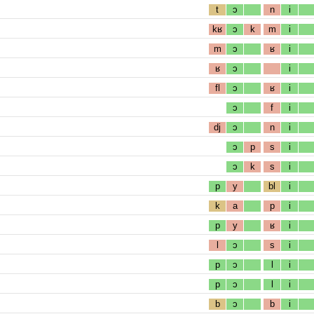
t
ɔ
n
i
kʁ
ɔ
k
m
i
m
ɔ
ʁ
i
ʁ
ɔ
i
fl
ɔ
ʁ
i
ɔ
f
i
dj
ɔ
n
i
ɔ
p
s
i
ɔ
k
s
i
p
y
bl
i
k
a
p
i
p
y
ʁ
i
l
ɔ
s
i
p
ɔ
l
i
p
ɔ
l
i
b
ɔ
b
i