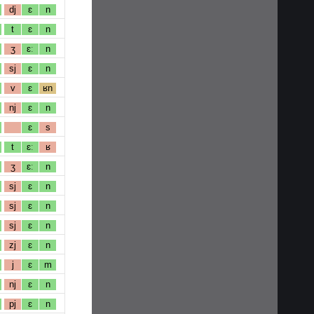
dj
ɛ
n
t
ɛ
n
ʒ
ɛː
n
sj
ɛ
n
v
ɛ
ʁn
nj
ɛ
n
ɛ
s
t
ɛː
ʁ
ʒ
ɛː
n
sj
ɛ
n
sj
ɛ
n
sj
ɛ
n
zj
ɛ
n
j
ɛ
m
nj
ɛ
n
pj
ɛ
n