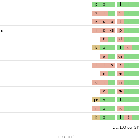
p
ɔ
l
i
s
i
s
i
ʁ
ɛ
p
t
i
ne
ʃ
ɛ
ks
p
i
ẽ
d
i
k
ɔ
l
e
a
dʁ
i
l
i
s
t
i
e
m
i
kl
i
n
i
o
tʁ
i
pʁ
ɔ
l
i
n
ɔ
ʁ
i
k
ɔ
l
ɔ̃
1
à
100
sur
34
PUBLICITÉ