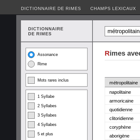
DICTIONNAIRE DE RIMES
CHAMPS LEXICAUX
DICTIONNAIRE
DE RIMES
R
imes avec
Assonance
Rime
Mots rares inclus
métropolitaine
napolitaine
1 Syllabe
armoricaine
2 Syllabes
quotidienne
3 Syllabes
clitoridienne
4 Syllabes
coryphène
5 et plus
aborigène