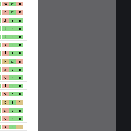
m
ɛː
ʁ
n
ɛː
ʁ
dj
ɛ
n
t
ɛ
n
t
ɛ
n
sj
ɛ
n
l
ɛ
n
k
ɛː
ʁ
bj
ɛ
n
sj
ɛ
n
l
ɛ
n
sj
ɛ
n
p
ɛ
t
sj
ɛ
n
sj
ɛ
n
sj
ɛ
l