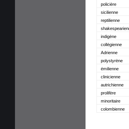
policière
sicilienne
reptilienne
shakespearien
indigène
collégienne
Adrienne
polystyrène
émilienne
clinicienne
autrichienne
prolifère
minoritaire
colombienne