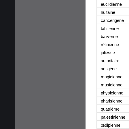
euclidienne
huitaine
cancérigène
tahitienne
baliverne
rétinienne
joliesse
autoritaire
antigène
magicienne
musicienne
physicienne
pharisienne
quatrième
palestinienne
œdipienne