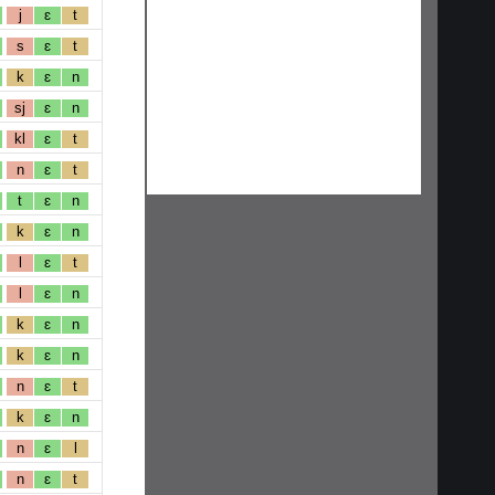
j
ɛ
t
s
ɛ
t
k
ɛ
n
sj
ɛ
n
kl
ɛ
t
n
ɛ
t
t
ɛ
n
k
ɛ
n
l
ɛ
t
l
ɛ
n
k
ɛ
n
k
ɛ
n
n
ɛ
t
k
ɛ
n
n
ɛ
l
n
ɛ
t