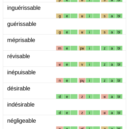
inguérissable
g
e
ʁ
i
s
a
bl
guérissable
g
e
ʁ
i
s
a
bl
méprisable
m
e
pʁ
i
z
a
bl
révisable
ʁ
e
v
i
z
a
bl
inépuisable
n
e
pɥ
i
z
a
bl
désirable
d
e
z
i
ʁ
a
bl
indésirable
d
e
z
i
ʁ
a
bl
négligeable
n
e
gl
i
ʒ
a
bl