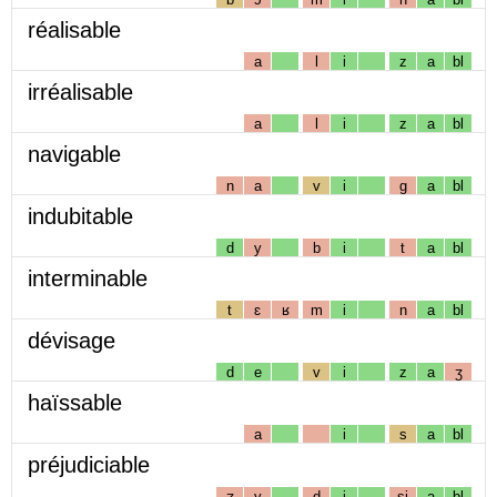
réalisable
a
l
i
z
a
bl
irréalisable
a
l
i
z
a
bl
navigable
n
a
v
i
g
a
bl
indubitable
d
y
b
i
t
a
bl
interminable
t
ɛ
ʁ
m
i
n
a
bl
dévisage
d
e
v
i
z
a
ʒ
haïssable
a
i
s
a
bl
préjudiciable
ʒ
y
d
i
sj
a
bl