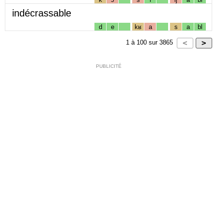
indécrassable
d
e
kʁ
a
s
a
bl
1
à
100
sur
3865
PUBLICITÉ