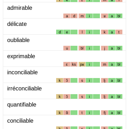
admirable
a
d
m
i
ʁ
a
bl
délicate
d
e
l
i
k
a
t
oubliable
u
bl
i
j
a
bl
exprimable
ɛ
ks
pʁ
i
m
a
bl
inconciliable
k
ɔ̃
s
i
lj
a
bl
irréconciliable
k
ɔ̃
s
i
lj
a
bl
quantifiable
k
ɑ̃
t
i
fj
a
bl
conciliable
k
ɔ̃
s
i
lj
a
bl