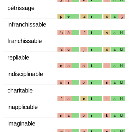
pétrissage
p
e
tʁ
i
s
a
ʒ
infranchissable
fʁ
ɑ̃
ʃ
i
s
a
bl
franchissable
fʁ
ɑ̃
ʃ
i
s
a
bl
repliable
ʁ
ə
pl
i
j
a
bl
indisciplinable
s
i
pl
i
n
a
bl
charitable
ʃ
a
ʁ
i
t
a
bl
inapplicable
n
a
pl
i
k
a
bl
imaginable
m
a
ʒ
i
n
a
bl