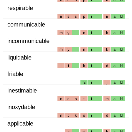
respirable
ʁ
ɛ
s
p
i
ʁ
a
bl
communicable
m
y
n
i
k
a
bl
incommunicable
m
y
n
i
k
a
bl
liquidable
l
i
k
i
d
a
bl
friable
fʁ
i
j
a
bl
inestimable
n
ɛ
s
t
i
m
a
bl
inoxydable
n
ɔ
k
s
i
d
a
bl
applicable
a
pl
i
k
a
bl