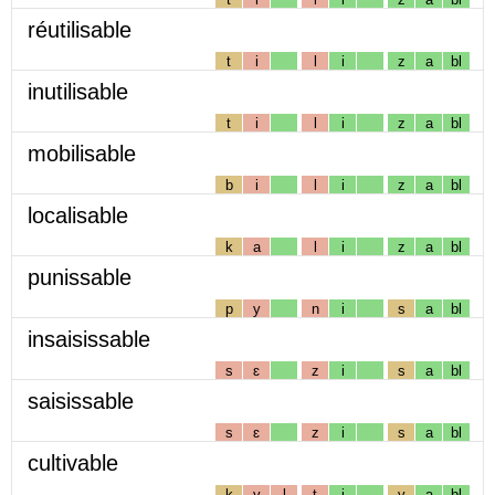
réutilisable
t
i
l
i
z
a
bl
inutilisable
t
i
l
i
z
a
bl
mobilisable
b
i
l
i
z
a
bl
localisable
k
a
l
i
z
a
bl
punissable
p
y
n
i
s
a
bl
insaisissable
s
ɛ
z
i
s
a
bl
saisissable
s
ɛ
z
i
s
a
bl
cultivable
k
y
l
t
i
v
a
bl