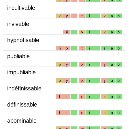
incultivable
k
y
l
t
i
v
a
bl
invivable
ẽ
v
i
v
a
bl
hypnotisable
n
ɔ
t
i
z
a
bl
publiable
p
y
bl
i
j
a
bl
impubliable
p
y
bl
i
j
a
bl
indéfinissable
f
i
n
i
s
a
bl
définissable
f
i
n
i
s
a
bl
abominable
b
ɔ
m
i
n
a
bl