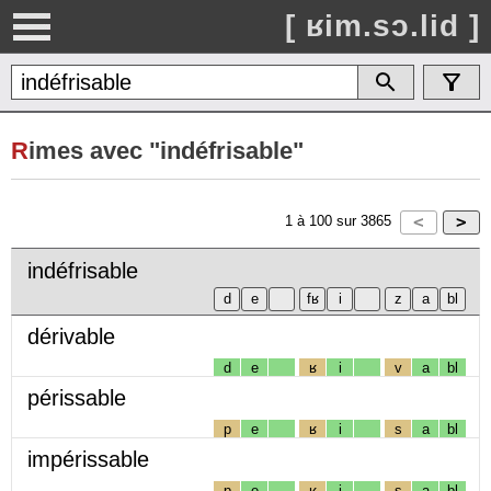
[ ʁim.sɔ.lid ]
R
imes avec "indéfrisable"
1
à
100
sur
3865
indéfrisable
dérivable
d
e
ʁ
i
v
a
bl
périssable
p
e
ʁ
i
s
a
bl
impérissable
p
e
ʁ
i
s
a
bl