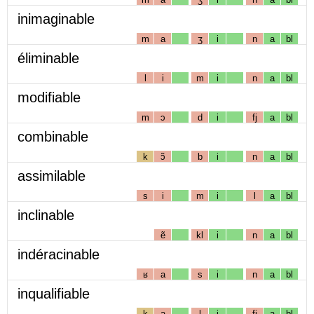
inimaginable
m
a
ʒ
i
n
a
bl
éliminable
l
i
m
i
n
a
bl
modifiable
m
ɔ
d
i
fj
a
bl
combinable
k
ɔ̃
b
i
n
a
bl
assimilable
s
i
m
i
l
a
bl
inclinable
ẽ
kl
i
n
a
bl
indéracinable
ʁ
a
s
i
n
a
bl
inqualifiable
k
a
l
i
fj
a
bl