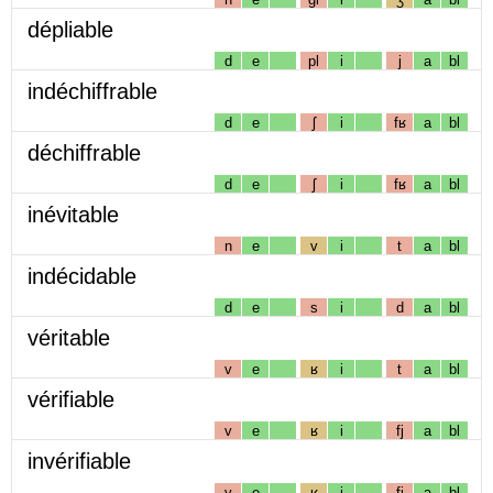
dépliable
d
e
pl
i
j
a
bl
indéchiffrable
d
e
ʃ
i
fʁ
a
bl
déchiffrable
d
e
ʃ
i
fʁ
a
bl
inévitable
n
e
v
i
t
a
bl
indécidable
d
e
s
i
d
a
bl
véritable
v
e
ʁ
i
t
a
bl
vérifiable
v
e
ʁ
i
fj
a
bl
invérifiable
v
e
ʁ
i
fj
a
bl