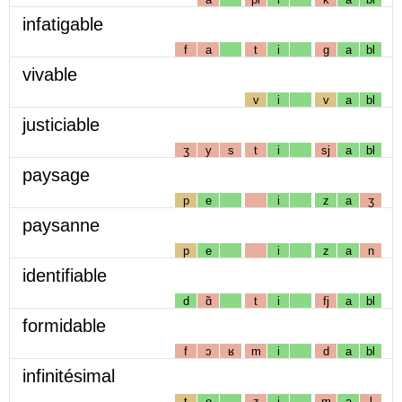
infatigable
f
a
t
i
g
a
bl
vivable
v
i
v
a
bl
justiciable
ʒ
y
s
t
i
sj
a
bl
paysage
p
e
i
z
a
ʒ
paysanne
p
e
i
z
a
n
identifiable
d
ɑ̃
t
i
fj
a
bl
formidable
f
ɔ
ʁ
m
i
d
a
bl
infinitésimal
t
e
z
i
m
a
l