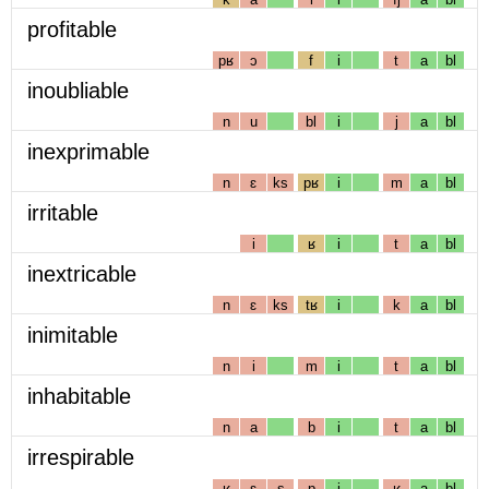
profitable
pʁ
ɔ
f
i
t
a
bl
inoubliable
n
u
bl
i
j
a
bl
inexprimable
n
ɛ
ks
pʁ
i
m
a
bl
irritable
i
ʁ
i
t
a
bl
inextricable
n
ɛ
ks
tʁ
i
k
a
bl
inimitable
n
i
m
i
t
a
bl
inhabitable
n
a
b
i
t
a
bl
irrespirable
ʁ
ɛ
s
p
i
ʁ
a
bl