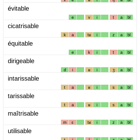
évitable
e
v
i
t
a
bl
cicatrisable
k
a
tʁ
i
z
a
bl
équitable
e
k
i
t
a
bl
dirigeable
d
i
ʁ
i
ʒ
a
bl
intarissable
t
a
ʁ
i
s
a
bl
tarissable
t
a
ʁ
i
s
a
bl
maîtrisable
m
ɛ
tʁ
i
z
a
bl
utilisable
t
i
l
i
z
a
bl