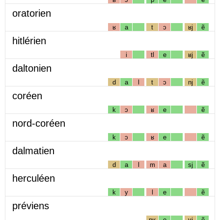
oratorien
ʁ
a
t
ɔ
ʁj
ẽ
hitlérien
i
tl
e
ʁj
ẽ
daltonien
d
a
l
t
ɔ
nj
ẽ
coréen
k
ɔ
ʁ
e
ẽ
nord-coréen
k
ɔ
ʁ
e
ẽ
dalmatien
d
a
l
m
a
sj
ẽ
herculéen
k
y
l
e
ẽ
préviens
pʁ
e
vj
ẽ