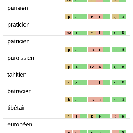
parisien
p
a
ʁ
i
zj
ẽ
praticien
pʁ
a
t
i
sj
ẽ
patricien
p
a
tʁ
i
sj
ẽ
paroissien
p
a
ʁw
a
sj
ẽ
tahitien
t
a
i
sj
ẽ
batracien
b
a
tʁ
a
sj
ẽ
tibétain
t
i
b
e
t
ẽ
européen
ʁ
ɔ
p
e
ẽ