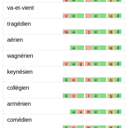
va-et-vient
v
ɑ
e
vj
ẽ
tragédien
tʁ
a
ʒ
e
dj
ẽ
aérien
a
e
ʁj
ẽ
wagnérien
v
a
g
n
e
ʁj
ẽ
keynésien
k
e
n
e
zj
ẽ
collégien
k
ɔ
l
e
ʒj
ẽ
arménien
a
ʁ
m
e
nj
ẽ
comédien
k
ɔ
m
e
dj
ẽ