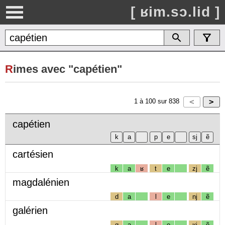
[ ʁim.sɔ.lid ]
R
imes avec "capétien"
1
à
100
sur
838
capétien
cartésien
k
a
ʁ
t
e
zj
ẽ
magdalénien
d
a
l
e
nj
ẽ
galérien
g
a
l
e
ʁj
ẽ