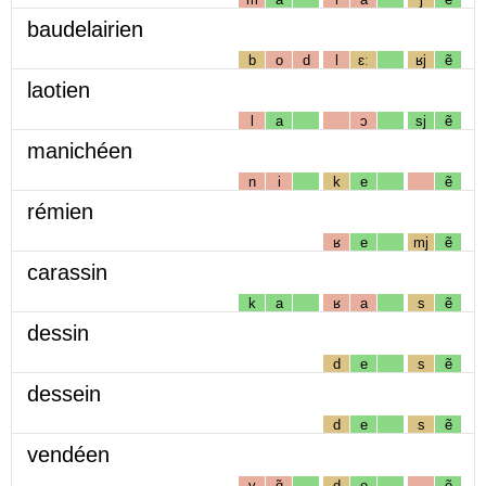
baudelairien
b
o
d
l
ɛː
ʁj
ẽ
laotien
l
a
ɔ
sj
ẽ
manichéen
n
i
k
e
ẽ
rémien
ʁ
e
mj
ẽ
carassin
k
a
ʁ
a
s
ẽ
dessin
d
e
s
ẽ
dessein
d
e
s
ẽ
vendéen
v
ɑ̃
d
e
ẽ