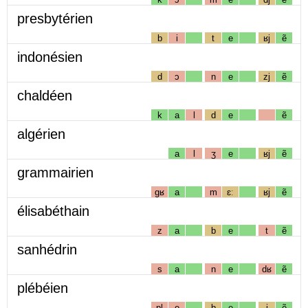
presbytérien
b
i
t
e
ʁj
ẽ
indonésien
d
ɔ
n
e
zj
ẽ
chaldéen
k
a
l
d
e
ẽ
algérien
a
l
ʒ
e
ʁj
ẽ
grammairien
gʁ
a
m
ɛː
ʁj
ẽ
élisabéthain
z
a
b
e
t
ẽ
sanhédrin
s
a
n
e
dʁ
ẽ
plébéien
pl
e
b
e
j
ẽ