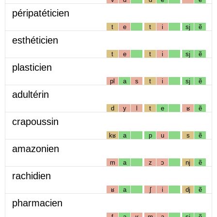
péripatéticien
t
e
t
i
sj
ẽ
esthéticien
t
e
t
i
sj
ẽ
plasticien
pl
a
s
t
i
sj
ẽ
adultérin
d
y
l
t
e
ʁ
ẽ
crapoussin
kʁ
a
p
u
s
ẽ
amazonien
m
a
z
ɔ
nj
ẽ
rachidien
ʁ
a
ʃ
i
dj
ẽ
pharmacien
f
a
ʁ
m
a
sj
ẽ