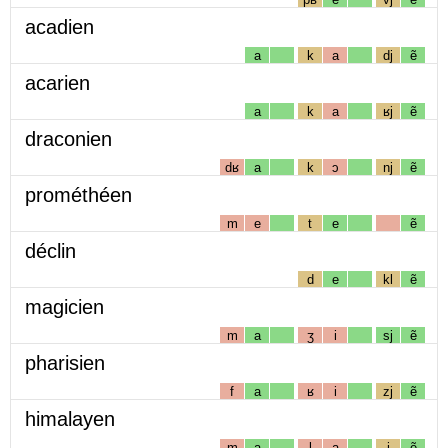
acadien
a
k
a
dj
ẽ
acarien
a
k
a
ʁj
ẽ
draconien
dʁ
a
k
ɔ
nj
ẽ
prométhéen
m
e
t
e
ẽ
déclin
d
e
kl
ẽ
magicien
m
a
ʒ
i
sj
ẽ
pharisien
f
a
ʁ
i
zj
ẽ
himalayen
m
a
l
a
j
ẽ