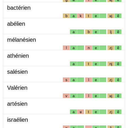
bactérien
b
a
k
t
e
ʁj
ẽ
abélien
a
b
e
lj
ẽ
mélanésien
l
a
n
e
zj
ẽ
athénien
a
t
e
nj
ẽ
salésien
s
a
l
e
zj
ẽ
Valérien
v
a
l
e
ʁj
ẽ
artésien
a
ʁ
t
e
zj
ẽ
israélien
ʁ
a
e
lj
ẽ