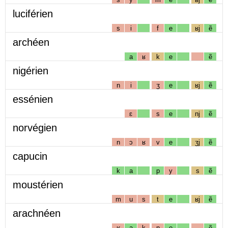
luciférien
s
i
f
e
ʁj
ẽ
archéen
a
ʁ
k
e
ẽ
nigérien
n
i
ʒ
e
ʁj
ẽ
essénien
ɛ
s
e
nj
ẽ
norvégien
n
ɔ
ʁ
v
e
ʒj
ẽ
capucin
k
a
p
y
s
ẽ
moustérien
m
u
s
t
e
ʁj
ẽ
arachnéen
ʁ
a
k
n
e
ẽ