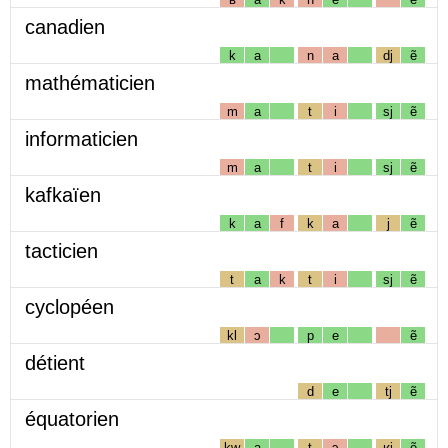
canadien
k
a
n
a
dj
ẽ
mathématicien
m
a
t
i
sj
ẽ
informaticien
m
a
t
i
sj
ẽ
kafkaïen
k
a
f
k
a
j
ẽ
tacticien
t
a
k
t
i
sj
ẽ
cyclopéen
kl
ɔ
p
e
ẽ
détient
d
e
tj
ẽ
équatorien
kw
a
t
ɔ
ʁj
ẽ