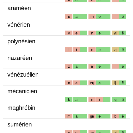
araméen
ʁ
a
m
e
ẽ
vénérien
v
e
n
e
ʁj
ẽ
polynésien
l
i
n
e
zj
ẽ
nazaréen
z
a
ʁ
e
ẽ
vénézuélien
n
e
zɥ
e
lj
ẽ
mécanicien
k
a
n
i
sj
ẽ
maghrébin
m
a
gʁ
e
b
ẽ
sumérien
s
y
m
e
ʁj
ẽ