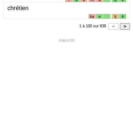
chrétien
kʁ
e
tj
ẽ
1
à
100
sur
838
PUBLICITÉ