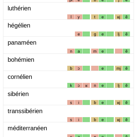
luthérien
l
y
t
e
ʁj
ẽ
hégélien
e
g
e
lj
ẽ
panaméen
n
a
m
e
ẽ
bohémien
b
ɔ
e
mj
ẽ
cornélien
k
ɔ
ʁ
n
e
lj
ẽ
sibérien
s
i
b
e
ʁj
ẽ
transsibérien
s
i
b
e
ʁj
ẽ
méditerranéen
ʁ
a
n
e
ẽ