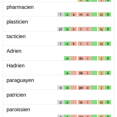
pharmacien
f
a
ʁ
m
a
sj
ẽ
plasticien
pl
a
s
t
i
sj
ẽ
tacticien
t
a
k
t
i
sj
ẽ
Adrien
a
dʁ
i
j
ẽ
Hadrien
a
dʁ
i
j
ẽ
paraguayen
ʁ
a
gw
a
j
ẽ
patricien
p
a
tʁ
i
sj
ẽ
paroissien
p
a
ʁw
a
sj
ẽ