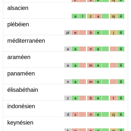
alsacien
a
l
z
a
sj
ẽ
plébéien
pl
e
b
e
j
ẽ
méditerranéen
ʁ
a
n
e
ẽ
araméen
ʁ
a
m
e
ẽ
panaméen
n
a
m
e
ẽ
élisabéthain
z
a
b
e
t
ẽ
indonésien
d
ɔ
n
e
zj
ẽ
keynésien
k
e
n
e
zj
ẽ