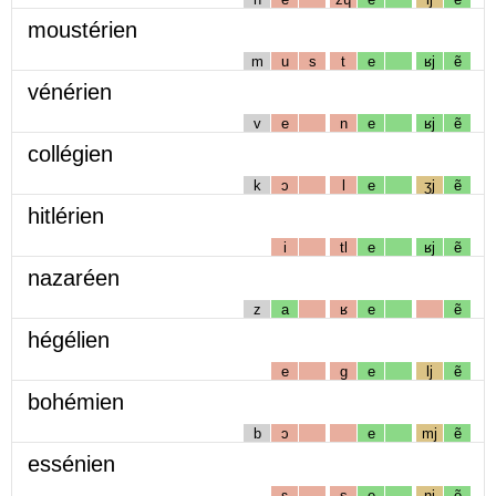
moustérien
m
u
s
t
e
ʁj
ẽ
vénérien
v
e
n
e
ʁj
ẽ
collégien
k
ɔ
l
e
ʒj
ẽ
hitlérien
i
tl
e
ʁj
ẽ
nazaréen
z
a
ʁ
e
ẽ
hégélien
e
g
e
lj
ẽ
bohémien
b
ɔ
e
mj
ẽ
essénien
ɛ
s
e
nj
ẽ