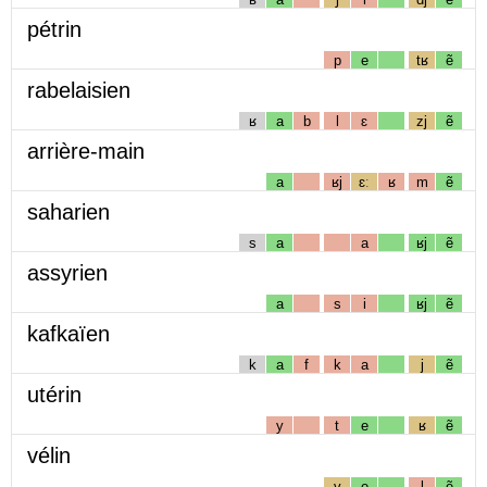
pétrin
p
e
tʁ
ẽ
rabelaisien
ʁ
a
b
l
ɛ
zj
ẽ
arrière-main
a
ʁj
ɛː
ʁ
m
ẽ
saharien
s
a
a
ʁj
ẽ
assyrien
a
s
i
ʁj
ẽ
kafkaïen
k
a
f
k
a
j
ẽ
utérin
y
t
e
ʁ
ẽ
vélin
v
e
l
ẽ