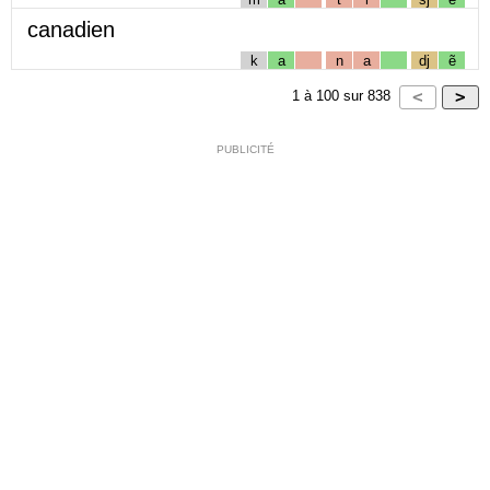
canadien
k
a
n
a
dj
ẽ
1
à
100
sur
838
PUBLICITÉ