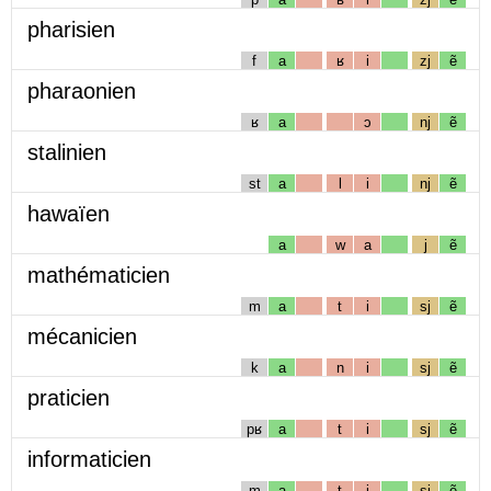
pharisien
f
a
ʁ
i
zj
ẽ
pharaonien
ʁ
a
ɔ
nj
ẽ
stalinien
st
a
l
i
nj
ẽ
hawaïen
a
w
a
j
ẽ
mathématicien
m
a
t
i
sj
ẽ
mécanicien
k
a
n
i
sj
ẽ
praticien
pʁ
a
t
i
sj
ẽ
informaticien
m
a
t
i
sj
ẽ