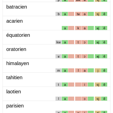
batracien
b
a
tʁ
a
sj
ẽ
acarien
a
k
a
ʁj
ẽ
équatorien
kw
a
t
ɔ
ʁj
ẽ
oratorien
ʁ
a
t
ɔ
ʁj
ẽ
himalayen
m
a
l
a
j
ẽ
tahitien
t
a
i
sj
ẽ
laotien
l
a
ɔ
sj
ẽ
parisien
p
a
ʁ
i
zj
ẽ