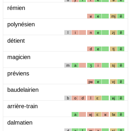
rémien
ʁ
e
mj
ẽ
polynésien
l
i
n
e
zj
ẽ
détient
d
e
tj
ẽ
magicien
m
a
ʒ
i
sj
ẽ
préviens
pʁ
e
vj
ẽ
baudelairien
b
o
d
l
ɛː
ʁj
ẽ
arrière-train
a
ʁj
ɛː
ʁ
tʁ
ẽ
dalmatien
d
a
l
m
a
sj
ẽ