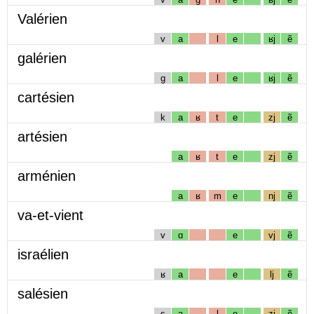
Valérien
v
a
l
e
ʁj
ẽ
galérien
g
a
l
e
ʁj
ẽ
cartésien
k
a
ʁ
t
e
zj
ẽ
artésien
a
ʁ
t
e
zj
ẽ
arménien
a
ʁ
m
e
nj
ẽ
va-et-vient
v
ɑ
e
vj
ẽ
israélien
ʁ
a
e
lj
ẽ
salésien
s
a
l
e
zj
ẽ