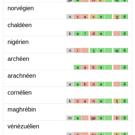
norvégien
n
ɔ
ʁ
v
e
ʒj
ẽ
chaldéen
k
a
l
d
e
ẽ
nigérien
n
i
ʒ
e
ʁj
ẽ
archéen
a
ʁ
k
e
ẽ
arachnéen
ʁ
a
k
n
e
ẽ
cornélien
k
ɔ
ʁ
n
e
lj
ẽ
maghrébin
m
a
gʁ
e
b
ẽ
vénézuélien
n
e
zɥ
e
lj
ẽ