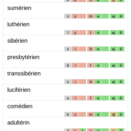
sumérien
s
y
m
e
ʁj
ẽ
luthérien
l
y
t
e
ʁj
ẽ
sibérien
s
i
b
e
ʁj
ẽ
presbytérien
b
i
t
e
ʁj
ẽ
transsibérien
s
i
b
e
ʁj
ẽ
luciférien
s
i
f
e
ʁj
ẽ
comédien
k
ɔ
m
e
dj
ẽ
adultérin
d
y
l
t
e
ʁ
ẽ