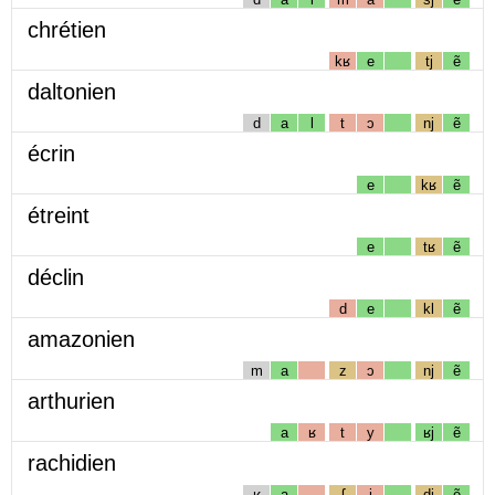
chrétien
kʁ
e
tj
ẽ
daltonien
d
a
l
t
ɔ
nj
ẽ
écrin
e
kʁ
ẽ
étreint
e
tʁ
ẽ
déclin
d
e
kl
ẽ
amazonien
m
a
z
ɔ
nj
ẽ
arthurien
a
ʁ
t
y
ʁj
ẽ
rachidien
ʁ
a
ʃ
i
dj
ẽ