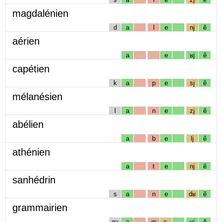
magdalénien
d
a
l
e
nj
ẽ
aérien
a
e
ʁj
ẽ
capétien
k
a
p
e
sj
ẽ
mélanésien
l
a
n
e
zj
ẽ
abélien
a
b
e
lj
ẽ
athénien
a
t
e
nj
ẽ
sanhédrin
s
a
n
e
dʁ
ẽ
grammairien
gʁ
a
m
ɛː
ʁj
ẽ