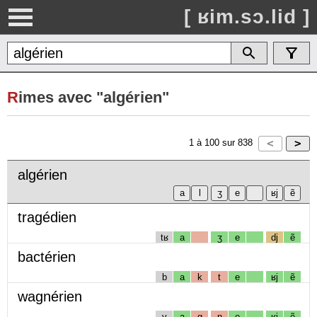
[ ʁim.sɔ.lid ]
R
imes avec "algérien"
1
à
100
sur
838
algérien
tragédien
tʁ
a
ʒ
e
dj
ẽ
bactérien
b
a
k
t
e
ʁj
ẽ
wagnérien
v
a
g
n
e
ʁj
ẽ