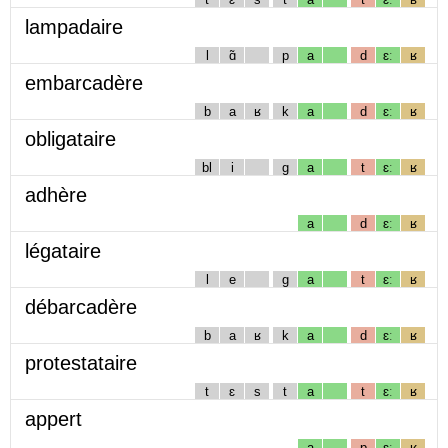
lampadaire
l
ɑ̃
p
a
d
ɛː
ʁ
embarcadère
b
a
ʁ
k
a
d
ɛː
ʁ
obligataire
bl
i
g
a
t
ɛː
ʁ
adhère
a
d
ɛː
ʁ
légataire
l
e
g
a
t
ɛː
ʁ
débarcadère
b
a
ʁ
k
a
d
ɛː
ʁ
protestataire
t
ɛ
s
t
a
t
ɛː
ʁ
appert
a
p
ɛː
ʁ