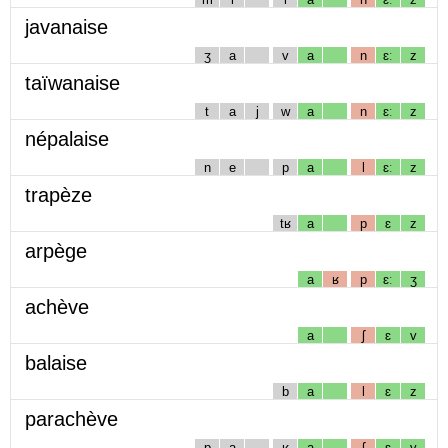
javanaise
ʒ
a
v
a
n
ɛː
z
taïwanaise
t
a
j
w
a
n
ɛː
z
népalaise
n
e
p
a
l
ɛː
z
trapèze
tʁ
a
p
ɛ
z
arpège
a
ʁ
p
ɛː
ʒ
achève
a
ʃ
ɛ
v
balaise
b
a
l
ɛ
z
parachève
p
a
ʁ
a
ʃ
ɛ
v