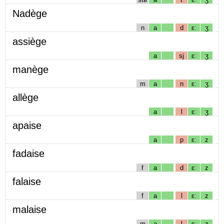
Nadège
n
a
d
ɛː
ʒ
assiège
a
sj
ɛː
ʒ
manège
m
a
n
ɛː
ʒ
allège
a
l
ɛː
ʒ
apaise
a
p
ɛː
z
fadaise
f
a
d
ɛː
z
falaise
f
a
l
ɛː
z
malaise
m
a
l
ɛː
z