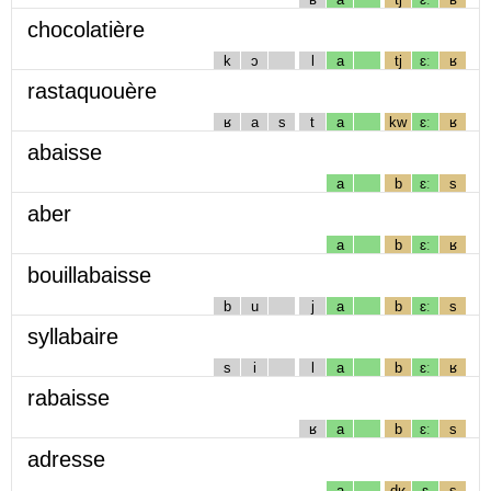
chocolatière
k
ɔ
l
a
tj
ɛː
ʁ
rastaquouère
ʁ
a
s
t
a
kw
ɛː
ʁ
abaisse
a
b
ɛː
s
aber
a
b
ɛː
ʁ
bouillabaisse
b
u
j
a
b
ɛː
s
syllabaire
s
i
l
a
b
ɛː
ʁ
rabaisse
ʁ
a
b
ɛː
s
adresse
a
dʁ
ɛ
s