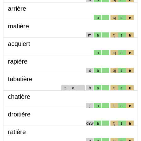
arrière
a
ʁj
ɛː
ʁ
matière
m
a
tj
ɛː
ʁ
acquiert
a
kj
ɛː
ʁ
rapière
ʁ
a
pj
ɛː
ʁ
tabatière
t
a
b
a
tj
ɛː
ʁ
chatière
ʃ
a
tj
ɛː
ʁ
droitière
dʁw
a
tj
ɛː
ʁ
ratière
ʁ
a
tj
ɛː
ʁ