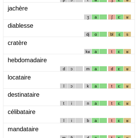
jachère
ʒ
a
ʃ
ɛː
ʁ
diablesse
dj
ɑ
bl
ɛ
s
cratère
kʁ
a
t
ɛː
ʁ
hebdomadaire
d
ɔ
m
a
d
ɛː
ʁ
locataire
l
ɔ
k
a
t
ɛː
ʁ
destinataire
t
i
n
a
t
ɛː
ʁ
célibataire
l
i
b
a
t
ɛː
ʁ
mandataire
m
ɑ̃
d
a
t
ɛː
ʁ