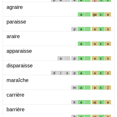
agraire
a
gʁ
ɛː
ʁ
paraisse
p
a
ʁ
ɛː
s
araire
a
ʁ
ɛː
ʁ
apparaisse
a
p
a
ʁ
ɛː
s
disparaisse
d
i
s
p
a
ʁ
ɛː
s
maraîche
m
a
ʁ
ɛː
ʃ
carrière
k
a
ʁj
ɛː
ʁ
barrière
b
a
ʁj
ɛː
ʁ