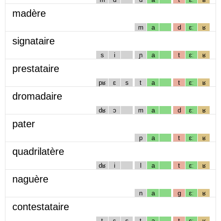
madère
m
a
d
ɛː
ʁ
signataire
s
i
ɲ
a
t
ɛː
ʁ
prestataire
pʁ
ɛ
s
t
a
t
ɛː
ʁ
dromadaire
dʁ
ɔ
m
a
d
ɛː
ʁ
pater
p
a
t
ɛː
ʁ
quadrilatère
dʁ
i
l
a
t
ɛː
ʁ
naguère
n
a
g
ɛː
ʁ
contestataire
t
ɛ
s
t
a
t
ɛː
ʁ