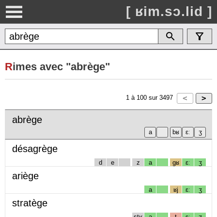
[ ʁim.sɔ.lid ]
R
imes avec "abrège"
1
à
100
sur
3497
abrège
désagrège
d
e
z
a
gʁ
ɛː
ʒ
ariège
a
ʁj
ɛː
ʒ
stratège
stʁ
a
t
ɛː
ʒ