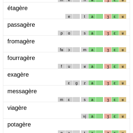
étagère
e
t
a
ʒ
ɛː
ʁ
passagère
p
ɑ
s
a
ʒ
ɛː
ʁ
fromagère
fʁ
ɔ
m
a
ʒ
ɛː
ʁ
fourragère
f
u
ʁ
a
ʒ
ɛː
ʁ
exagère
ɛ
g
z
a
ʒ
ɛː
ʁ
messagère
m
ɛ
s
a
ʒ
ɛː
ʁ
viagère
vj
a
ʒ
ɛː
ʁ
potagère
p
ɔ
t
a
ʒ
ɛː
ʁ