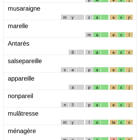
musaraigne
m
y
z
a
ʁ
ɛ
ɲ
marelle
m
a
ʁ
ɛ
l
Antarès
ɑ̃
t
a
ʁ
ɛ
s
salsepareille
s
ə
p
a
ʁ
ɛ
j
appareille
a
p
a
ʁ
ɛ
j
nonpareil
n
ɔ̃
p
a
ʁ
ɛ
j
mulâtresse
m
y
l
ɑ
tʁ
ɛ
s
ménagère
m
e
n
a
ʒ
ɛː
ʁ