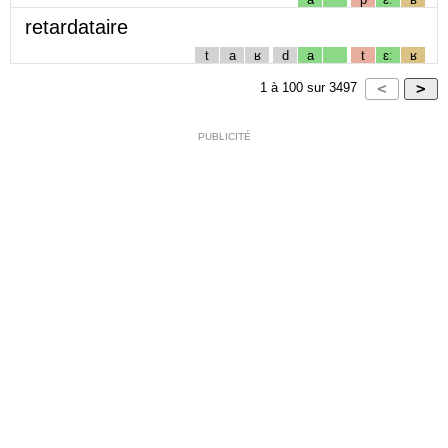
retardataire
t
a
ʁ
d
a
t
ɛː
ʁ
1
à
100
sur
3497
PUBLICITÉ