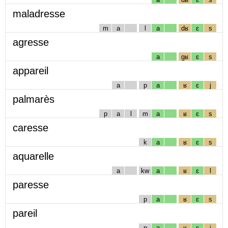
maladresse
m
a
l
a
dʁ
ɛ
s
agresse
a
gʁ
ɛ
s
appareil
a
p
a
ʁ
ɛ
j
palmarès
p
a
l
m
a
ʁ
ɛ
s
caresse
k
a
ʁ
ɛ
s
aquarelle
a
kw
a
ʁ
ɛ
l
paresse
p
a
ʁ
ɛ
s
pareil
p
a
ʁ
ɛ
j