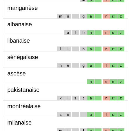
manganèse
m
ɑ̃
g
a
n
ɛː
z
albanaise
a
l
b
a
n
ɛː
z
libanaise
l
i
b
a
n
ɛː
z
sénégalaise
n
e
g
a
l
ɛː
z
ascèse
a
s
ɛː
z
pakistanaise
k
i
s
t
a
n
ɛː
z
montréalaise
ʁ
e
a
l
ɛː
z
milanaise
m
i
l
a
n
ɛː
z