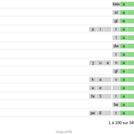
kʁw
a
st
a
gl
a
p
i
t
a
l
a
dw
a
t
a
ʒ
u
ʁ
n
a
gl
a
k
a
v
a
ʁ
e
a
fʁ
ɔ̃
t
a
bʁ
a
pʁ
ẽ
t
a
1
à
100
sur
34
PUBLICITÉ