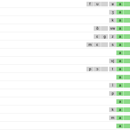
f
u
ʁ
a
ʒ
a
k
a
ɑ̃
vw
a
ɛ
g
z
a
m
ɛ
s
a
a
vj
a
p
ɔ
t
a
a
l
a
p
ɑ
a
k
a
m
a
a