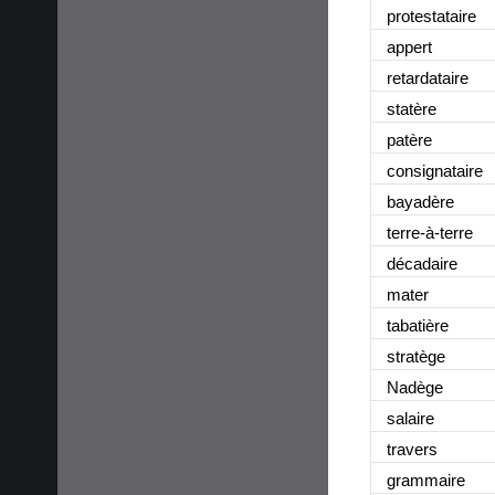
protestataire
appert
retardataire
statère
patère
consignataire
bayadère
terre-à-terre
décadaire
mater
tabatière
stratège
Nadège
salaire
travers
grammaire