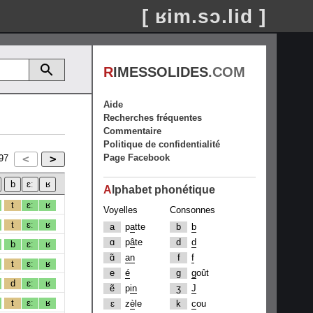
[ ʁim.sɔ.lid ]
R
IMESSOLIDES
.COM
Aide
Recherches fréquentes
Commentaire
Politique de confidentialité
Page Facebook
97
A
lphabet phonétique
t
ɛː
ʁ
Voyelles
Consonnes
t
ɛː
ʁ
a
p
a
tte
b
b
ɑ
p
â
te
d
d
b
ɛː
ʁ
ɑ̃
an
f
f
t
ɛː
ʁ
e
é
g
g
oût
d
ɛː
ʁ
ẽ
p
in
ʒ
J
t
ɛː
ʁ
ɛ
z
è
le
k
c
ou