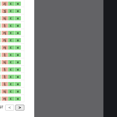
zj
ɛː
ʁ
ʒj
ɛː
ʁ
sj
ɛː
ʁ
lj
ɛː
ʁ
nj
ɛː
ʁ
nj
ɛː
ʁ
nj
ɛː
ʁ
lj
ɛː
ʁ
sj
ɛː
ʁ
lj
ɛː
ʁ
lj
ɛː
ʁ
lj
ɛː
ʁ
sj
ɛː
ʁ
nj
ɛː
ʁ
97