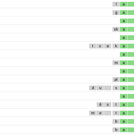
l
a
g
a
a
sk
a
a
t
ɛ
ʁ
k
a
a
m
a
a
pl
a
d
u
s
a
a
ẽ
s
t
a
m
e
t
a
b
a
b
a