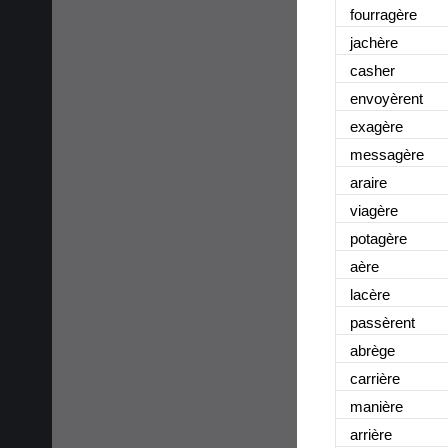
fourragère
jachère
casher
envoyèrent
exagère
messagère
araire
viagère
potagère
aère
lacère
passèrent
abrège
carrière
manière
arrière