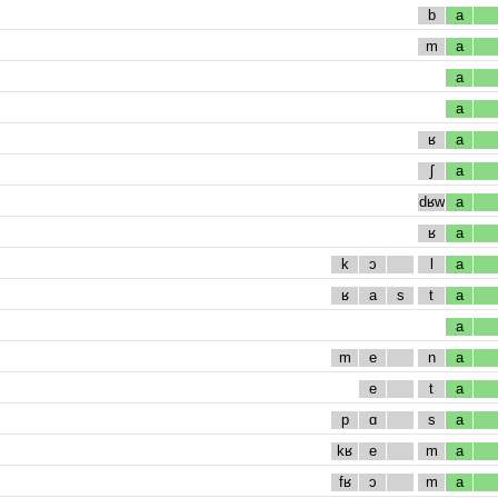
b
a
m
a
a
a
ʁ
a
ʃ
a
dʁw
a
ʁ
a
k
ɔ
l
a
ʁ
a
s
t
a
a
m
e
n
a
e
t
a
p
ɑ
s
a
kʁ
e
m
a
fʁ
ɔ
m
a