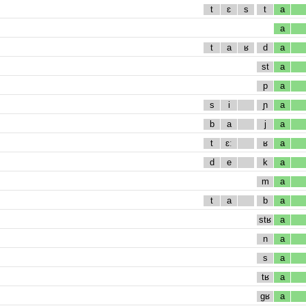
t
ɛ
s
t
a
a
t
a
ʁ
d
a
st
a
p
a
s
i
ɲ
a
b
a
j
a
t
ɛː
ʁ
a
d
e
k
a
m
a
t
a
b
a
stʁ
a
n
a
s
a
tʁ
a
gʁ
a