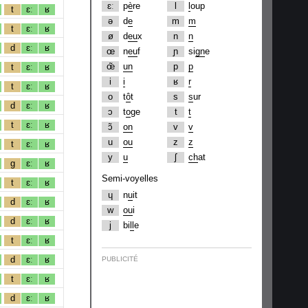
ɛː
p
è
re
l
l
oup
t
ɛː
ʁ
ə
d
e
m
m
t
ɛː
ʁ
ø
d
eu
x
n
n
d
ɛː
ʁ
œ
n
eu
f
ɲ
si
gn
e
œ̃
un
p
p
t
ɛː
ʁ
i
i
ʁ
r
t
ɛː
ʁ
o
t
ô
t
s
s
ur
d
ɛː
ʁ
ɔ
t
o
ge
t
t
t
ɛː
ʁ
ɔ̃
on
v
v
u
ou
z
z
t
ɛː
ʁ
y
u
ʃ
ch
at
g
ɛː
ʁ
Semi-voyelles
t
ɛː
ʁ
ɥ
n
u
it
d
ɛː
ʁ
w
ou
i
d
ɛː
ʁ
j
bi
ll
e
t
ɛː
ʁ
d
ɛː
ʁ
PUBLICITÉ
t
ɛː
ʁ
d
ɛː
ʁ