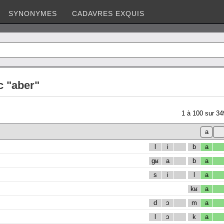
SYNONYMES
CADAVRES EXQUIS
c "aber"
1
à
100
sur
34
l
i
b
a
gʁ
a
b
a
s
i
l
a
kʁ
a
d
ɔ
m
a
l
ɔ
k
a