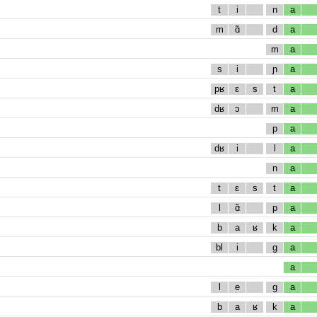
t
i
n
a
m
ɑ̃
d
a
m
a
s
i
ɲ
a
pʁ
ɛ
s
t
a
dʁ
ɔ
m
a
p
a
dʁ
i
l
a
n
a
t
ɛ
s
t
a
l
ɑ̃
p
a
b
a
ʁ
k
a
bl
i
g
a
a
l
e
g
a
b
a
ʁ
k
a