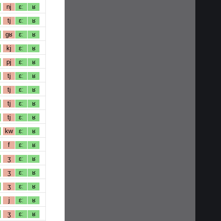
nj
ɛː
ʁ
tj
ɛː
ʁ
gʁ
ɛː
ʁ
kj
ɛː
ʁ
pj
ɛː
ʁ
tj
ɛː
ʁ
tj
ɛː
ʁ
tj
ɛː
ʁ
tj
ɛː
ʁ
kw
ɛː
ʁ
f
ɛː
ʁ
ʒ
ɛː
ʁ
ʒ
ɛː
ʁ
ʒ
ɛː
ʁ
j
ɛː
ʁ
ʒ
ɛː
ʁ