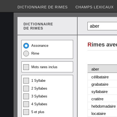
DICTIONNAIRE DE RIMES
CHAMPS LEXICAUX
DICTIONNAIRE
DE RIMES
R
imes ave
Assonance
Rime
Mots rares inclus
aber
célibataire
1 Syllabe
grabataire
2 Syllabes
syllabaire
3 Syllabes
cratère
4 Syllabes
hebdomadaire
5 et plus
locataire