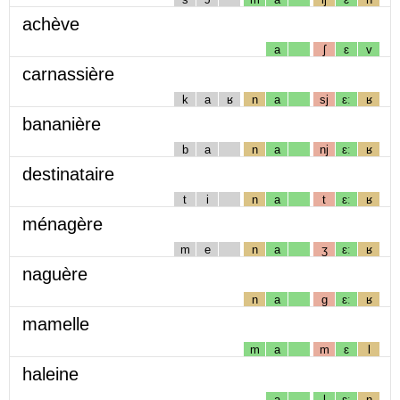
achève
a
ʃ
ɛ
v
carnassière
k
a
ʁ
n
a
sj
ɛː
ʁ
bananière
b
a
n
a
nj
ɛː
ʁ
destinataire
t
i
n
a
t
ɛː
ʁ
ménagère
m
e
n
a
ʒ
ɛː
ʁ
naguère
n
a
g
ɛː
ʁ
mamelle
m
a
m
ɛ
l
haleine
a
l
ɛː
n