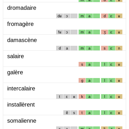
dromadaire
dʁ
ɔ
m
a
d
ɛː
ʁ
fromagère
fʁ
ɔ
m
a
ʒ
ɛː
ʁ
damascène
d
a
m
a
s
ɛː
n
salaire
s
a
l
ɛː
ʁ
galère
g
a
l
ɛː
ʁ
intercalaire
t
ɛ
ʁ
k
a
l
ɛː
ʁ
installèrent
ẽ
s
t
a
l
ɛː
ʁ
somalienne
s
ɔ
m
a
lj
ɛ
n