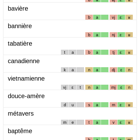
bavière
b
a
vj
ɛː
ʁ
bannière
b
a
nj
ɛː
ʁ
tabatière
t
a
b
a
tj
ɛː
ʁ
canadienne
k
a
n
a
dj
ɛ
n
vietnamienne
vj
ɛ
t
n
a
mj
ɛ
n
douce-amère
d
u
s
a
m
ɛː
ʁ
métavers
m
e
t
a
v
ɛː
ʁ
baptême
b
a
t
ɛː
m