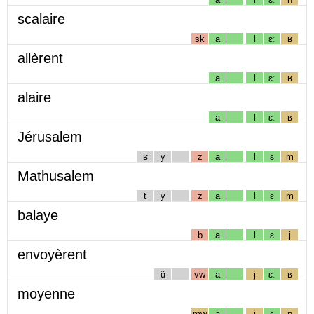
scalaire
sk
a
l
ɛː
ʁ
allèrent
a
l
ɛː
ʁ
alaire
a
l
ɛː
ʁ
Jérusalem
ʁ
y
z
a
l
ɛ
m
Mathusalem
t
y
z
a
l
ɛ
m
balaye
b
a
l
ɛ
j
envoyèrent
ɑ̃
vw
a
j
ɛː
ʁ
moyenne
mw
a
j
ɛ
n