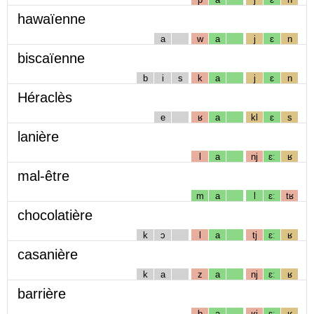
hawaïenne
a
w
a
j
ɛ
n
biscaïenne
b
i
s
k
a
j
ɛ
n
Héraclès
e
ʁ
a
kl
ɛ
s
lanière
l
a
nj
ɛː
ʁ
mal-être
m
a
l
ɛː
tʁ
chocolatière
k
ɔ
l
a
tj
ɛː
ʁ
casanière
k
a
z
a
nj
ɛː
ʁ
barrière
b
a
ʁj
ɛː
ʁ