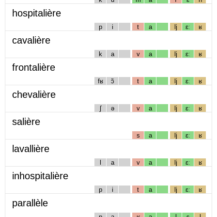
hospitalière
p
i
t
a
lj
ɛː
ʁ
cavalière
k
a
v
a
lj
ɛː
ʁ
frontalière
fʁ
ɔ̃
t
a
lj
ɛː
ʁ
chevalière
ʃ
ə
v
a
lj
ɛː
ʁ
salière
s
a
lj
ɛː
ʁ
lavallière
l
a
v
a
lj
ɛː
ʁ
inhospitalière
p
i
t
a
lj
ɛː
ʁ
parallèle
p
a
ʁ
a
l
ɛ
l