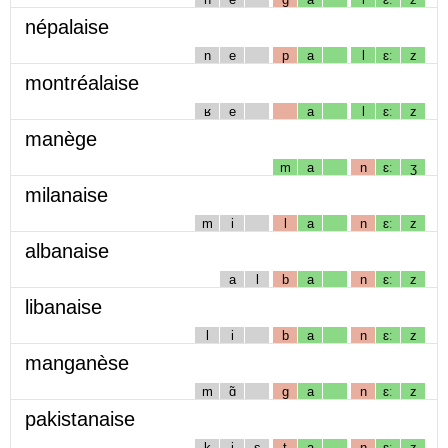
népalaise
n
e
p
a
l
ɛː
z
montréalaise
ʁ
e
a
l
ɛː
z
manège
m
a
n
ɛː
ʒ
milanaise
m
i
l
a
n
ɛː
z
albanaise
a
l
b
a
n
ɛː
z
libanaise
l
i
b
a
n
ɛː
z
manganèse
m
ɑ̃
g
a
n
ɛː
z
pakistanaise
k
i
s
t
a
n
ɛː
z