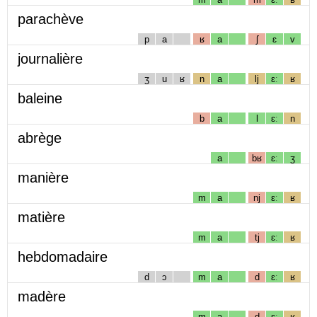
parachève
p
a
ʁ
a
ʃ
ɛ
v
journalière
ʒ
u
ʁ
n
a
lj
ɛː
ʁ
baleine
b
a
l
ɛː
n
abrège
a
bʁ
ɛː
ʒ
manière
m
a
nj
ɛː
ʁ
matière
m
a
tj
ɛː
ʁ
hebdomadaire
d
ɔ
m
a
d
ɛː
ʁ
madère
m
a
d
ɛː
ʁ