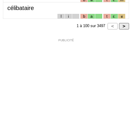
célibataire
l
i
b
a
t
ɛː
ʁ
1
à
100
sur
3497
PUBLICITÉ