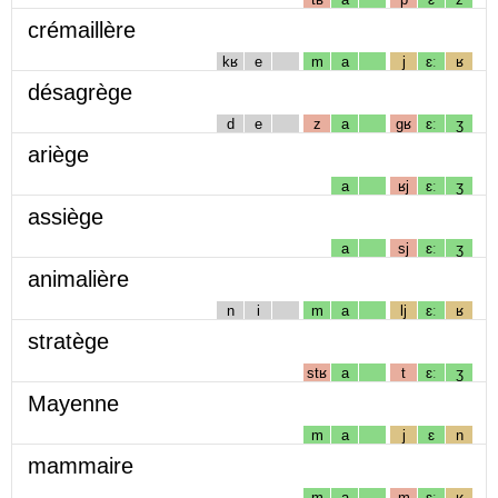
crémaillère
kʁ
e
m
a
j
ɛː
ʁ
désagrège
d
e
z
a
gʁ
ɛː
ʒ
ariège
a
ʁj
ɛː
ʒ
assiège
a
sj
ɛː
ʒ
animalière
n
i
m
a
lj
ɛː
ʁ
stratège
stʁ
a
t
ɛː
ʒ
Mayenne
m
a
j
ɛ
n
mammaire
m
a
m
ɛː
ʁ