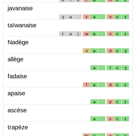
javanaise
ʒ
a
v
a
n
ɛː
z
taïwanaise
t
a
j
w
a
n
ɛː
z
Nadège
n
a
d
ɛː
ʒ
allège
a
l
ɛː
ʒ
fadaise
f
a
d
ɛː
z
apaise
a
p
ɛː
z
ascèse
a
s
ɛː
z
trapèze
tʁ
a
p
ɛ
z