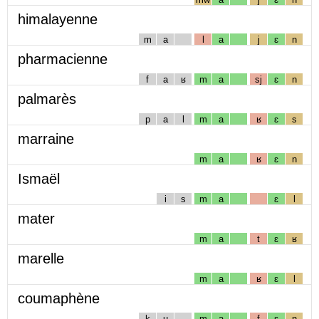
himalayenne
m
a
l
a
j
ɛ
n
pharmacienne
f
a
ʁ
m
a
sj
ɛ
n
palmarès
p
a
l
m
a
ʁ
ɛ
s
marraine
m
a
ʁ
ɛ
n
Ismaël
i
s
m
a
ɛ
l
mater
m
a
t
ɛ
ʁ
marelle
m
a
ʁ
ɛ
l
coumaphène
k
u
m
a
f
ɛ
n