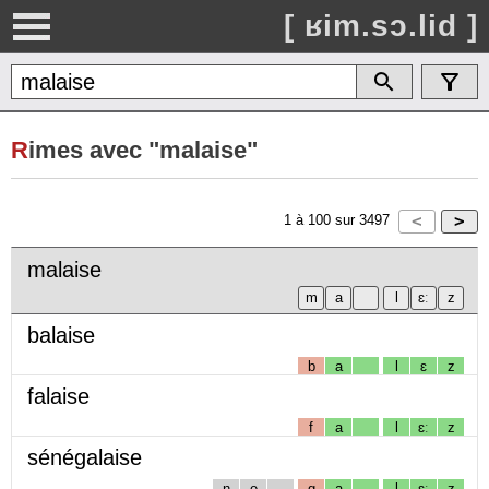
[ ʁim.sɔ.lid ]
R
imes avec "malaise"
1
à
100
sur
3497
malaise
balaise
b
a
l
ɛ
z
falaise
f
a
l
ɛː
z
sénégalaise
n
e
g
a
l
ɛː
z