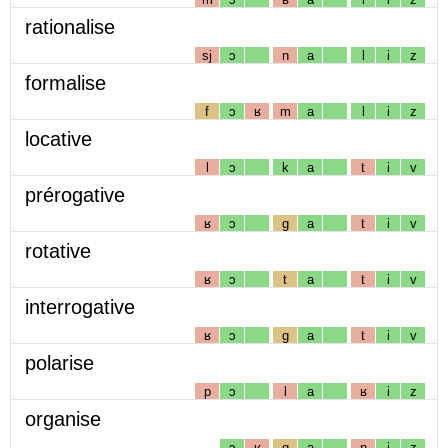
rationalise
sj
ɔ
n
a
l
i
z
formalise
f
ɔ
ʁ
m
a
l
i
z
locative
l
ɔ
k
a
t
i
v
prérogative
ʁ
ɔ
g
a
t
i
v
rotative
ʁ
ɔ
t
a
t
i
v
interrogative
ʁ
ɔ
g
a
t
i
v
polarise
p
ɔ
l
a
ʁ
i
z
organise
ɔ
ʁ
g
a
n
i
z