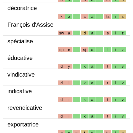
décoratrice
k
ɔ
ʁ
a
tʁ
i
s
François d'Assise
sw
a
d
a
s
i
z
spécialise
sp
e
sj
a
l
i
z
éducative
d
y
k
a
t
i
v
vindicative
d
i
k
a
t
i
v
indicative
d
i
k
a
t
i
v
revendicative
d
i
k
a
t
i
v
exportatrice
p
ɔ
ʁ
t
a
tʁ
i
s