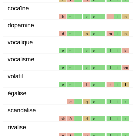
cocaïne
k
ɔ
k
a
i
n
dopamine
d
ɔ
p
a
m
i
n
vocalique
v
ɔ
k
a
l
i
k
vocalisme
v
ɔ
k
a
l
i
sm
volatil
v
ɔ
l
a
t
i
l
égalise
e
g
a
l
i
z
scandalise
sk
ɑ̃
d
a
l
i
z
rivalise
ʁ
i
v
a
l
i
z