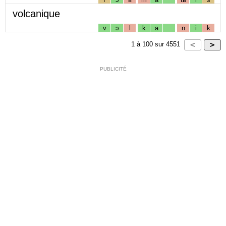
volcanique
v
ɔ
l
k
a
n
i
k
1
à
100
sur
4551
PUBLICITÉ