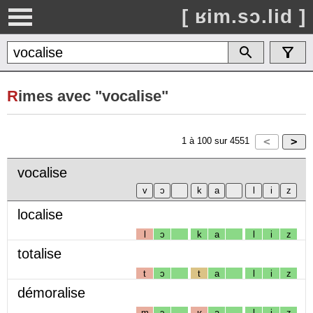
[ ʁim.sɔ.lid ]
R
imes avec "vocalise"
1
à
100
sur
4551
vocalise
localise
l
ɔ
k
a
l
i
z
totalise
t
ɔ
t
a
l
i
z
démoralise
m
ɔ
ʁ
a
l
i
z