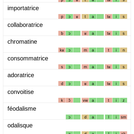
importatrice
p
ɔ
ʁ
t
a
tʁ
i
s
collaboratrice
b
ɔ
ʁ
a
tʁ
i
s
chromatine
kʁ
ɔ
m
a
t
i
n
consommatrice
s
ɔ
m
a
tʁ
i
s
adoratrice
d
ɔ
ʁ
a
tʁ
i
s
convoitise
k
ɔ̃
vw
a
t
i
z
féodalisme
ɔ
d
a
l
i
sm
odalisque
ɔ
d
a
l
i
sk