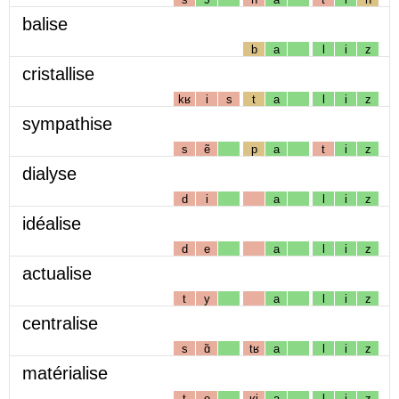
balise
b
a
l
i
z
cristallise
kʁ
i
s
t
a
l
i
z
sympathise
s
ẽ
p
a
t
i
z
dialyse
d
i
a
l
i
z
idéalise
d
e
a
l
i
z
actualise
t
y
a
l
i
z
centralise
s
ɑ̃
tʁ
a
l
i
z
matérialise
t
e
ʁj
a
l
i
z