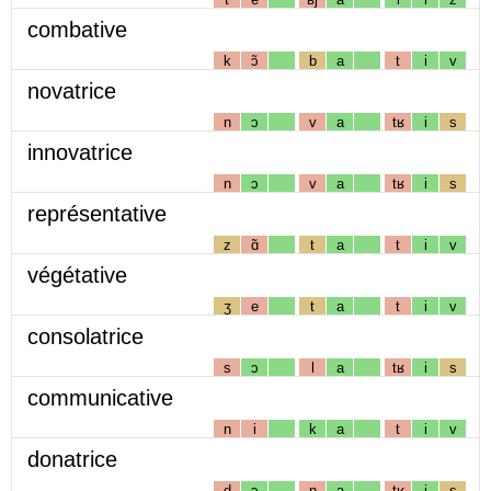
combative
k
ɔ̃
b
a
t
i
v
novatrice
n
ɔ
v
a
tʁ
i
s
innovatrice
n
ɔ
v
a
tʁ
i
s
représentative
z
ɑ̃
t
a
t
i
v
végétative
ʒ
e
t
a
t
i
v
consolatrice
s
ɔ
l
a
tʁ
i
s
communicative
n
i
k
a
t
i
v
donatrice
d
ɔ
n
a
tʁ
i
s