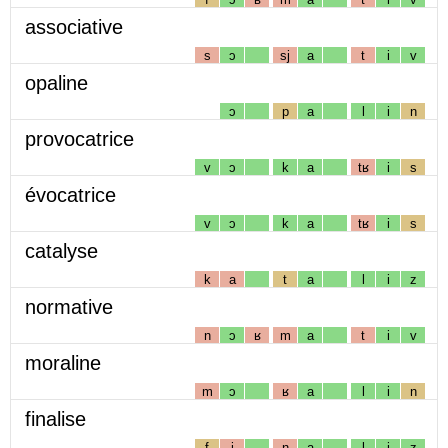
associative
s
ɔ
sj
a
t
i
v
opaline
ɔ
p
a
l
i
n
provocatrice
v
ɔ
k
a
tʁ
i
s
évocatrice
v
ɔ
k
a
tʁ
i
s
catalyse
k
a
t
a
l
i
z
normative
n
ɔ
ʁ
m
a
t
i
v
moraline
m
ɔ
ʁ
a
l
i
n
finalise
f
i
n
a
l
i
z