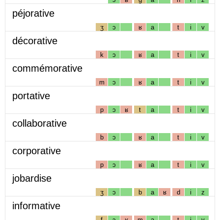
péjorative
ʒ
ɔ
ʁ
a
t
i
v
décorative
k
ɔ
ʁ
a
t
i
v
commémorative
m
ɔ
ʁ
a
t
i
v
portative
p
ɔ
ʁ
t
a
t
i
v
collaborative
b
ɔ
ʁ
a
t
i
v
corporative
p
ɔ
ʁ
a
t
i
v
jobardise
ʒ
ɔ
b
a
ʁ
d
i
z
informative
f
ɔ
ʁ
m
a
t
i
v