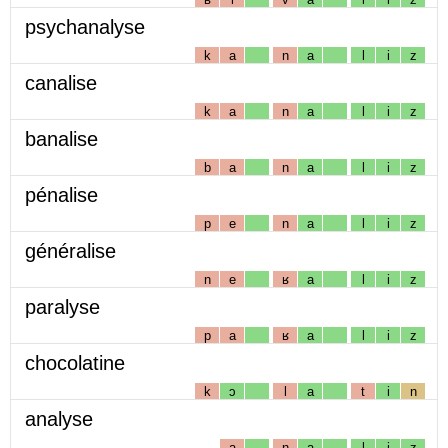
psychanalyse
k
a
n
a
l
i
z
canalise
k
a
n
a
l
i
z
banalise
b
a
n
a
l
i
z
pénalise
p
e
n
a
l
i
z
généralise
n
e
ʁ
a
l
i
z
paralyse
p
a
ʁ
a
l
i
z
chocolatine
k
ɔ
l
a
t
i
n
analyse
a
n
a
l
i
z