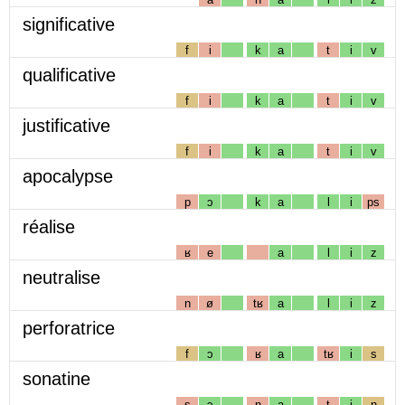
significative
f
i
k
a
t
i
v
qualificative
f
i
k
a
t
i
v
justificative
f
i
k
a
t
i
v
apocalypse
p
ɔ
k
a
l
i
ps
réalise
ʁ
e
a
l
i
z
neutralise
n
ø
tʁ
a
l
i
z
perforatrice
f
ɔ
ʁ
a
tʁ
i
s
sonatine
s
ɔ
n
a
t
i
n