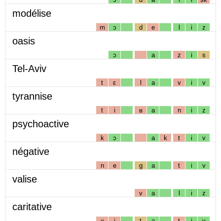
modélise
m
ɔ
d
e
l
i
z
oasis
ɔ
a
z
i
s
Tel-Aviv
t
ɛ
l
a
v
i
v
tyrannise
t
i
ʁ
a
n
i
z
psychoactive
k
ɔ
a
k
t
i
v
négative
n
e
g
a
t
i
v
valise
v
a
l
i
z
caritative
ʁ
i
t
a
t
i
v