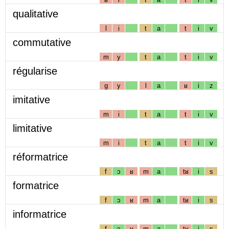
qualitative
l
i
t
a
t
i
v
commutative
m
y
t
a
t
i
v
régularise
g
y
l
a
ʁ
i
z
imitative
m
i
t
a
t
i
v
limitative
m
i
t
a
t
i
v
réformatrice
f
ɔ
ʁ
m
a
tʁ
i
s
formatrice
f
ɔ
ʁ
m
a
tʁ
i
s
informatrice
f
ɔ
ʁ
m
a
tʁ
i
s