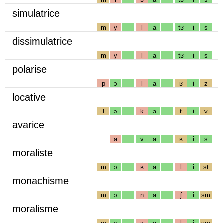
simulatrice
m
y
l
a
tʁ
i
s
dissimulatrice
m
y
l
a
tʁ
i
s
polarise
p
ɔ
l
a
ʁ
i
z
locative
l
ɔ
k
a
t
i
v
avarice
a
v
a
ʁ
i
s
moraliste
m
ɔ
ʁ
a
l
i
st
monachisme
m
ɔ
n
a
ʃ
i
sm
moralisme
m
ɔ
ʁ
a
l
i
sm