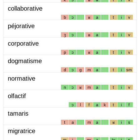
collaborative
b
ɔ
ʁ
a
t
i
v
péjorative
ʒ
ɔ
ʁ
a
t
i
v
corporative
p
ɔ
ʁ
a
t
i
v
dogmatisme
d
ɔ
g
m
a
t
i
sm
normative
n
ɔ
ʁ
m
a
t
i
v
olfactif
ɔ
l
f
a
k
t
i
f
tamaris
t
a
m
a
ʁ
i
s
migratrice
m
i
gʁ
a
tʁ
i
s