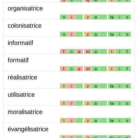
organisatrice
n
i
z
a
tʁ
i
s
colonisatrice
n
i
z
a
tʁ
i
s
informatif
f
ɔ
ʁ
m
a
t
i
f
formatif
f
ɔ
ʁ
m
a
t
i
f
réalisatrice
l
i
z
a
tʁ
i
s
utilisatrice
l
i
z
a
tʁ
i
s
moralisatrice
l
i
z
a
tʁ
i
s
évangélisatrice
l
i
z
a
tʁ
i
s