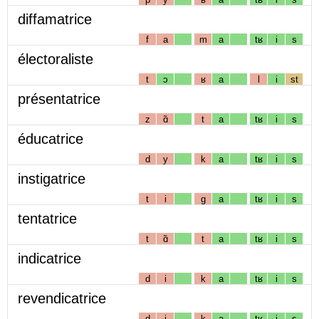
diffamatrice
f
a
m
a
tʁ
i
s
électoraliste
t
ɔ
ʁ
a
l
i
st
présentatrice
z
ɑ̃
t
a
tʁ
i
s
éducatrice
d
y
k
a
tʁ
i
s
instigatrice
t
i
g
a
tʁ
i
s
tentatrice
t
ɑ̃
t
a
tʁ
i
s
indicatrice
d
i
k
a
tʁ
i
s
revendicatrice
d
i
k
a
tʁ
i
s