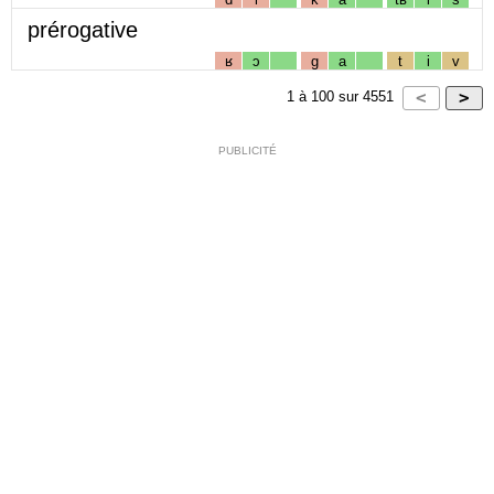
prérogative
ʁ
ɔ
g
a
t
i
v
1
à
100
sur
4551
PUBLICITÉ