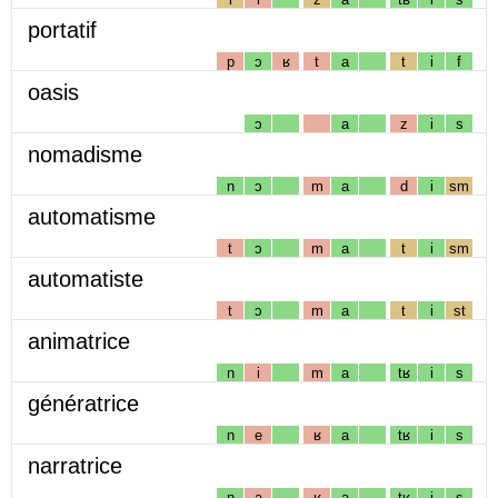
portatif
p
ɔ
ʁ
t
a
t
i
f
oasis
ɔ
a
z
i
s
nomadisme
n
ɔ
m
a
d
i
sm
automatisme
t
ɔ
m
a
t
i
sm
automatiste
t
ɔ
m
a
t
i
st
animatrice
n
i
m
a
tʁ
i
s
génératrice
n
e
ʁ
a
tʁ
i
s
narratrice
n
a
ʁ
a
tʁ
i
s