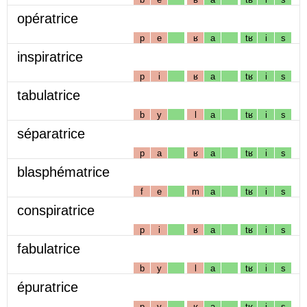
opératrice
p
e
ʁ
a
tʁ
i
s
inspiratrice
p
i
ʁ
a
tʁ
i
s
tabulatrice
b
y
l
a
tʁ
i
s
séparatrice
p
a
ʁ
a
tʁ
i
s
blasphématrice
f
e
m
a
tʁ
i
s
conspiratrice
p
i
ʁ
a
tʁ
i
s
fabulatrice
b
y
l
a
tʁ
i
s
épuratrice
p
y
ʁ
a
tʁ
i
s