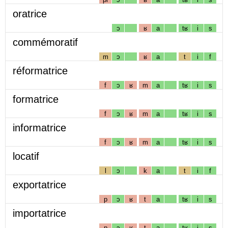
oratrice
ɔ
ʁ
a
tʁ
i
s
commémoratif
m
ɔ
ʁ
a
t
i
f
réformatrice
f
ɔ
ʁ
m
a
tʁ
i
s
formatrice
f
ɔ
ʁ
m
a
tʁ
i
s
informatrice
f
ɔ
ʁ
m
a
tʁ
i
s
locatif
l
ɔ
k
a
t
i
f
exportatrice
p
ɔ
ʁ
t
a
tʁ
i
s
importatrice
p
ɔ
ʁ
t
a
tʁ
i
s