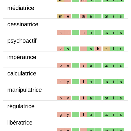
médiatrice
m
e
dj
a
tʁ
i
s
dessinatrice
s
i
n
a
tʁ
i
s
psychoactif
k
ɔ
a
k
t
i
f
impératrice
p
e
ʁ
a
tʁ
i
s
calculatrice
k
y
l
a
tʁ
i
s
manipulatrice
p
y
l
a
tʁ
i
s
régulatrice
g
y
l
a
tʁ
i
s
libératrice
b
e
ʁ
a
tʁ
i
s