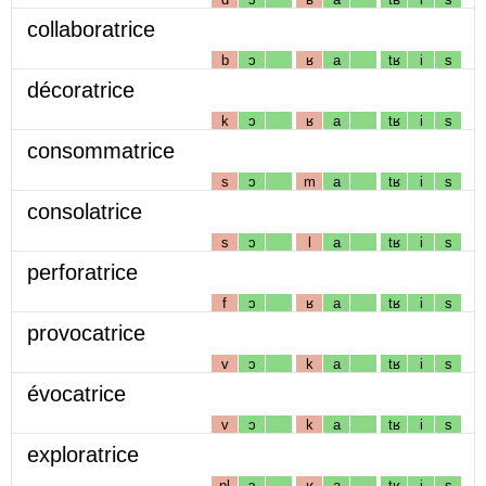
collaboratrice
b
ɔ
ʁ
a
tʁ
i
s
décoratrice
k
ɔ
ʁ
a
tʁ
i
s
consommatrice
s
ɔ
m
a
tʁ
i
s
consolatrice
s
ɔ
l
a
tʁ
i
s
perforatrice
f
ɔ
ʁ
a
tʁ
i
s
provocatrice
v
ɔ
k
a
tʁ
i
s
évocatrice
v
ɔ
k
a
tʁ
i
s
exploratrice
pl
ɔ
ʁ
a
tʁ
i
s