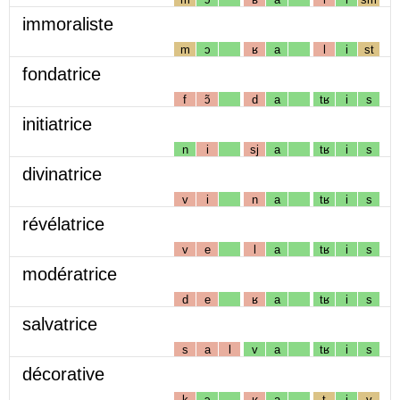
immoraliste
m
ɔ
ʁ
a
l
i
st
fondatrice
f
ɔ̃
d
a
tʁ
i
s
initiatrice
n
i
sj
a
tʁ
i
s
divinatrice
v
i
n
a
tʁ
i
s
révélatrice
v
e
l
a
tʁ
i
s
modératrice
d
e
ʁ
a
tʁ
i
s
salvatrice
s
a
l
v
a
tʁ
i
s
décorative
k
ɔ
ʁ
a
t
i
v