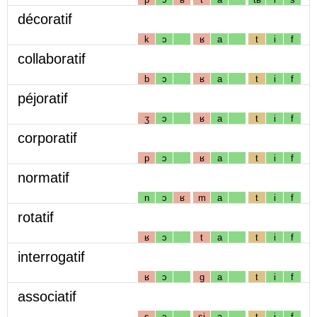
décoratif
k
ɔ
ʁ
a
t
i
f
collaboratif
b
ɔ
ʁ
a
t
i
f
péjoratif
ʒ
ɔ
ʁ
a
t
i
f
corporatif
p
ɔ
ʁ
a
t
i
f
normatif
n
ɔ
ʁ
m
a
t
i
f
rotatif
ʁ
ɔ
t
a
t
i
f
interrogatif
ʁ
ɔ
g
a
t
i
f
associatif
s
ɔ
sj
a
t
i
f