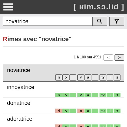
[ ʁim.sɔ.lid ]
R
imes avec "novatrice"
1
à
100
sur
4551
novatrice
innovatrice
n
ɔ
v
a
tʁ
i
s
donatrice
d
ɔ
n
a
tʁ
i
s
adoratrice
d
ɔ
ʁ
a
tʁ
i
s