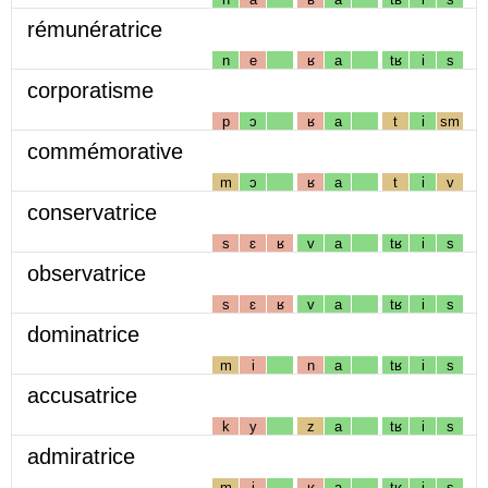
rémunératrice
n
e
ʁ
a
tʁ
i
s
corporatisme
p
ɔ
ʁ
a
t
i
sm
commémorative
m
ɔ
ʁ
a
t
i
v
conservatrice
s
ɛ
ʁ
v
a
tʁ
i
s
observatrice
s
ɛ
ʁ
v
a
tʁ
i
s
dominatrice
m
i
n
a
tʁ
i
s
accusatrice
k
y
z
a
tʁ
i
s
admiratrice
m
i
ʁ
a
tʁ
i
s